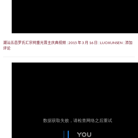
潮汕五邑罗氏汇宗祠重光晋主庆典视频
2015 年 3 月 16 日
LUOXUNSEN
添加
评论