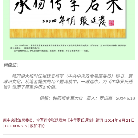
训森注：
韩同根大校时任张廷发将军（中共中央政治局原委员）秘书，慧
眼识文化，从笔者提供的几个题词稿中，一眼选中，为《中华罗氏通
谱》增添了厚重的历史价值。
供稿：韩同根空军大校 录入：罗训森 2014.6.18
原中央政治局委员、空军司令张廷发为《中华罗氏通谱》题词
2014 年 6 月 21 日
LUOXUNSEN
添加评论