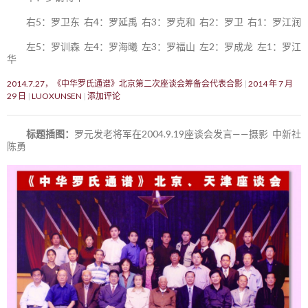
右5：罗卫东 右4：罗延禹 右3：罗克和 右2：罗卫 右1：罗江润
左5：罗训森 左4：罗海曦 左3：罗福山 左2：罗成龙 左1：罗江
华
2014.7.27，《中华罗氏通谱》北京第二次座谈会筹备会代表合影
2014 年 7 月
29 日
LUOXUNSEN
添加评论
标题插图：
罗元发老将军在2004.9.19座谈会发言——摄影 中新社
陈勇