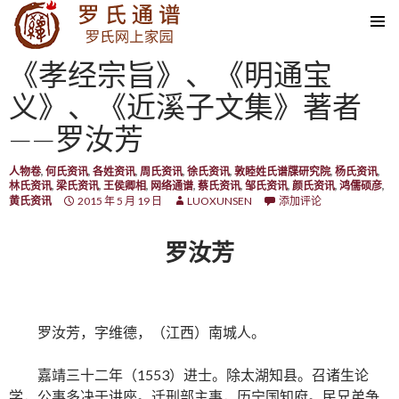
SKIP TO CONTENT
《孝经宗旨》、《明通宝
义》、《近溪子文集》著者
——罗汝芳
人物卷
,
何氏资讯
,
各姓资讯
,
周氏资讯
,
徐氏资讯
,
敦睦姓氏谱牒研究院
,
杨氏资讯
,
林氏资讯
,
梁氏资讯
,
王侯卿相
,
网络通谱
,
蔡氏资讯
,
邹氏资讯
,
颜氏资讯
,
鸿儒硕彦
,
黄氏资讯
2015 年 5 月 19 日
LUOXUNSEN
添加评论
罗汝芳
罗汝芳，字维德，（江西）南城人。
嘉靖三十二年（1553）进士。除太湖知县。召诸生论
学，公事多决于讲座。迁刑部主事，历宁国知府。民兄弟争