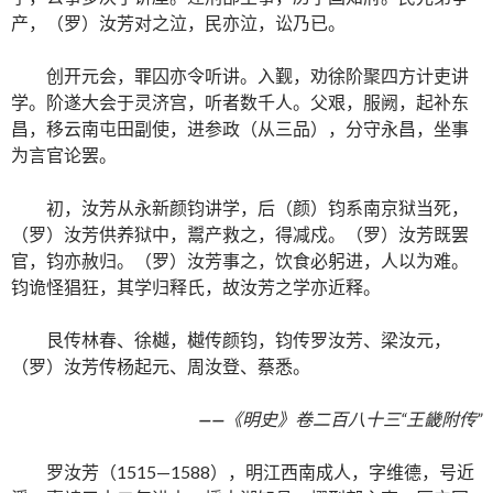
产，（罗）汝芳对之泣，民亦泣，讼乃已。
创开元会，罪囚亦令听讲。入觐，劝徐阶聚四方计吏讲
学。阶遂大会于灵济宫，听者数千人。父艰，服阙，起补东
昌，移云南屯田副使，进参政（从三品），分守永昌，坐事
为言官论罢。
初，汝芳从永新颜钧讲学，后（颜）钧系南京狱当死，
（罗）汝芳供养狱中，鬻产救之，得减戍。（罗）汝芳既罢
官，钧亦赦归。（罗）汝芳事之，饮食必躬进，人以为难。
钧诡怪猖狂，其学归释氏，故汝芳之学亦近释。
艮传林春、徐樾，樾传颜钧，钧传罗汝芳、梁汝元，
（罗）汝芳传杨起元、周汝登、蔡悉。
——
《明史》卷二百八十三“王畿附传”
罗汝芳（1515—1588），明江西南成人，字维德，号近