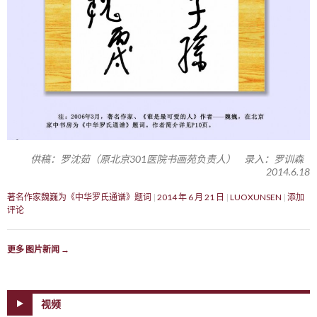
供稿：罗沈茹（原北京301医院书画苑负责人） 录入：罗训森
2014.6.18
著名作家魏巍为《中华罗氏通谱》题词
2014 年 6 月 21 日
LUOXUNSEN
添加
评论
更多 图片新闻
→
视频