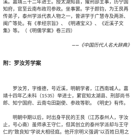
溪。嘉靖三十二年进士。授太湖知县，擢刑部主事，历宁国
知府，官至云南布政司参政。坐事罢。学于颜钧，为王艮再
传弟子，泰州学派代表人物之一，曾讲学于广慧寺及两浙、
闽广等处。有《孝经宗旨》、《明通宝义》、《近溪子文
集》等。（《明儒学案》卷三四）
——
《中国历代人名大辞典》
附：罗汝芳学案
罗汝芳，字维德，号近溪，明朝学者，江西南城人。嘉
靖十四年乙未科（1535）举进士，累官知太湖县、刑部尚书
郎、知宁国府、云南屯田副使、参政等职。《明史》有传。
明朝中期以后，时出身平民的王艮（江苏泰州人，字汝
止，号心斋）虽师承王守仁，但其创立的泰州学派却与王守
仁的“致良知”学说大相径庭。他开宗明义强调“以百姓日用之