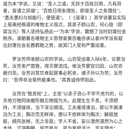
道为本”学说，又说：“圣人之道，无异于百姓日用，凡有异
者，皆谓之异端”；“百姓日用条理处，即是圣人之条理处”；
“愚夫愚妇与知能行，便是道”。（《语录》）其学说要旨实际
上是离经叛道的唯物主义观点，其弟子颜山农，何心隐（即
梁汝元）等人坚持弘扬此一“为本”学说，震憾了当时封建社会
秩序。清朝著名唯物主义思想家黄宗羲亦承认泰州学派有超
出封建社会名教羁勒之势，故其门人受到严重迫害。
罗汝芳师承颜山农的学说。山农受迫害入狱6年，论罪当
死，汝芳卖产营救，得灭罪流戍。俟汝芳罢官归田，山农亦
赦归至。汝芳对其饮食起居事必躬亲，诸子孙以为劳；汝芳
曰：“吾师非汝辈所能事也。”其真诚待师如此。
汝芳在“致良知”上，主张“以赤子良心不学不虑为的，以
天地万物同体撤形骸忘物我为大。此理生生不息，不须把
持，不须接续，当下浑沦顺适。工夫难得凑泊，即以不屑凑
泊为工夫；胸次范无畔岸，便以不依畔岸为胸次；解缆放
船，顺风张棹，无之非是；学人不省，妄以澄然湛然为心之
本体，沉滞胸膈，留恋景光，是为鬼窟活计，非天理也”。