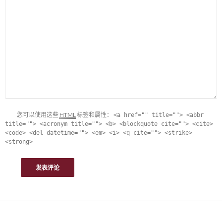
您可以使用这些
HTML
标签和属性：
<a href="" title=""> <abbr
title=""> <acronym title=""> <b> <blockquote cite=""> <cite>
<code> <del datetime=""> <em> <i> <q cite=""> <strike>
<strong>