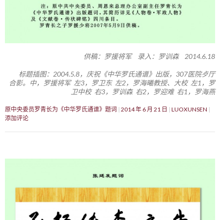
供稿：罗援将军 录入：罗训森 2014.6.18
标题插图：2004.5.8，庆祝《中华罗氏通谱》出版，307医院歺厅
合影。中，罗援将军 左3，罗卫东 左2，罗海曦教授、大校 左1，罗
卫中校 右3，罗训森 右2，罗迎难 右1，罗海燕
原中央委员罗青长为《中华罗氏通谱》题词
2014 年 6 月 21 日
LUOXUNSEN
添加评论