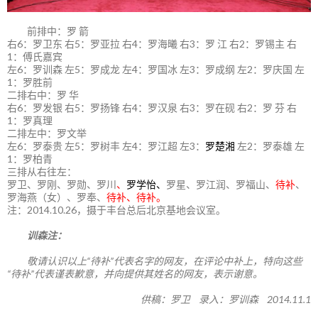
前排中：罗 箭
右6：罗卫东 右5：罗亚拉 右4：罗海曦 右3：罗 江 右2：罗锡主 右
1：傅氏嘉宾
左6：罗训森 左5：罗成龙 左4：罗国冰 左3：罗成纲 左2：罗庆国 左
1：罗胜前
二排右中：罗 华
右6：罗发银 右5：罗扬锋 右4：罗汉泉 右3：罗在砚 右2：罗 芬 右
1：罗真理
二排左中：罗文举
左6：罗泰贵 左5：罗树丰 左4：罗江超 左3：
罗楚湘
左2：罗泰雄 左
1：罗柏青
三排从右往左：
罗卫、罗刚、罗勋、罗川
、
罗学怡、
罗星、罗江润、罗福山、
待补
、
罗海燕（女）、罗奉、
待补、待补。
注：2014.10.26，摄于丰台总后北京基地会议室。
训森注：
敬请认识以上“待补”代表名字的网友，在评论中补上，特向这些
“待补”代表谨表歉意，并向提供其姓名的网友，表示谢意。
供稿：罗卫 录入：罗训森 2014.11.1