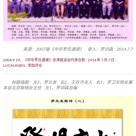
来源：2007版《中华罗氏通谱》 录入：罗训森 2014.7.7
2004.9.19，《中华罗氏通谱》京津座谈会代表合影
2014 年 7 月 7 日
LUOXUNSEN
添加评论
标题插图：左2，罗元发 右2，王在齐夫人 右1，罗卫东院长兼
本会北京联络处主任 左1，罗训森总编