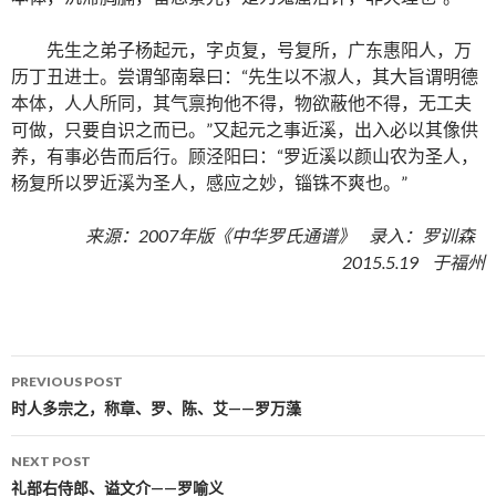
先生之弟子杨起元，字贞复，号复所，广东惠阳人，万
历丁丑进士。尝谓邹南皋曰：“先生以不淑人，其大旨谓明德
本体，人人所同，其气禀拘他不得，物欲蔽他不得，无工夫
可做，只要自识之而已。”又起元之事近溪，出入必以其像供
养，有事必告而后行。顾泾阳曰：“罗近溪以颜山农为圣人，
杨复所以罗近溪为圣人，感应之妙，锱铢不爽也。”
来源：2007年版《中华罗氏通谱》 录入：罗训森
2015.5.19 于福州
PREVIOUS POST
Post navigation
时人多宗之，称章、罗、陈、艾——罗万藻
NEXT POST
礼部右侍郎、谥文介——罗喻义