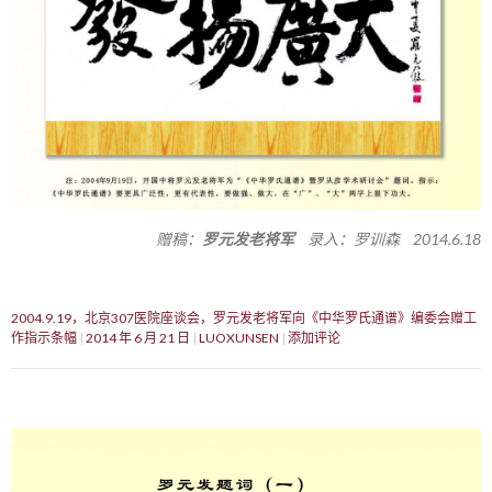
赠稿：
罗元发老将军
录入：罗训森 2014.6.18
2004.9.19，北京307医院座谈会，罗元发老将军向《中华罗氏通谱》编委会赠工
作指示条幅
2014 年 6 月 21 日
LUOXUNSEN
添加评论