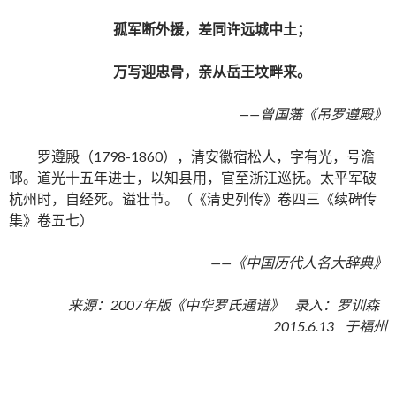
孤军断外援，差同许远城中土；
万写迎忠骨，亲从岳王坟畔来。
——曾国藩《吊罗遵殿》
罗遵殿（1798-1860），清安徽宿松人，字有光，号澹
邨。道光十五年进士，以知县用，官至浙江巡抚。太平军破
杭州时，自经死。谥壮节。（《清史列传》卷四三《续碑传
集》卷五七）
——《中国历代人名大辞典》
来源：2007年版《中华罗氏通谱》 录入：罗训森
2015.6.13 于福州