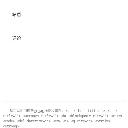
站点
评论
您可以使用这些
HTML
标签和属性：
<a href="" title=""> <abbr
title=""> <acronym title=""> <b> <blockquote cite=""> <cite>
<code> <del datetime=""> <em> <i> <q cite=""> <strike>
<strong>