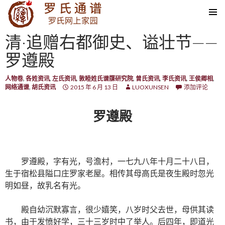
SKIP TO CONTENT
清·追赠右都御史、谥壮节——
罗遵殿
人物卷
,
各姓资讯
,
左氏资讯
,
敦睦姓氏谱牒研究院
,
曾氏资讯
,
李氏资讯
,
王侯卿相
,
网络通谱
,
胡氏资讯
2015 年 6 月 13 日
LUOXUNSEN
添加评论
罗遵殿
罗遵殿，字有光，号澹村，一七九八年十月二十八日，
生于宿松县隘口庄罗家老屋。相传其母高氏是夜生殿时忽光
明如昼，故乳名有光。
殿自幼沉默寡言，很少嬉笑，八岁时父去世，母供其读
书，由于发愤好学，三十三岁时中了举人。后四年，即道光