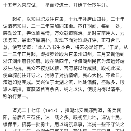
十五年入京应试，一举而登进士，开始了仕宦生涯。
起初，以知县职发往直隶，十九年补唐山知县，二十年
调清苑知县，二十二年赏加同知街。莅任期间，每到一处，
廉勤公正，善体恤民情，万众载道称治。是时宣宗用人，力
求务实，最重淳厚端朴，发现下面对遵殿好评，正符合己
意，便夸奖道：“此人乃书生本色，将来必是好官。”于是，从
二十三年正月起，即擢罗遵殿为直隶州知州，三月又调他到
浙江湖州府任知府。殿在浙四年，恰值湖州民官为漕运弊端
发生内抗，民众不按期送粮，官府将以兵威慑。殿视此况，
便单骑前往开导之，消除了对抗情绪，民心大悦。不数日，
漕运如期完成。吴兴位于太湖之滨，地处偏僻，盗贼多，殿
派人暗探，查获盗首百余名，绳之以法，使境内得以清平，
称治行第一。
道光二十七年（1847），擢湖北安襄郧荆道，备兵襄
阳，前后凡三莅任，达十载之多。殿初至此地，遍访士民，
编保甲，招募一批勇士，用以靖氛息事，巡捕一些不守法之