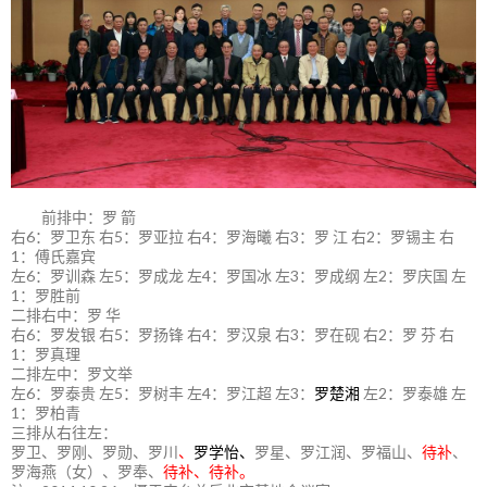
前排中：罗 箭
右6：罗卫东 右5：罗亚拉 右4：罗海曦 右3：罗 江 右2：罗锡主 右
1：傅氏嘉宾
左6：罗训森 左5：罗成龙 左4：罗国冰 左3：罗成纲 左2：罗庆国 左
1：罗胜前
二排右中：罗 华
右6：罗发银 右5：罗扬锋 右4：罗汉泉 右3：罗在砚 右2：罗 芬 右
1：罗真理
二排左中：罗文举
左6：罗泰贵 左5：罗树丰 左4：罗江超 左3：
罗楚湘
左2：罗泰雄 左
1：罗柏青
三排从右往左：
罗卫、罗刚、罗勋、罗川
、
罗学怡、
罗星、罗江润、罗福山、
待补
、
罗海燕（女）、罗奉、
待补、待补。