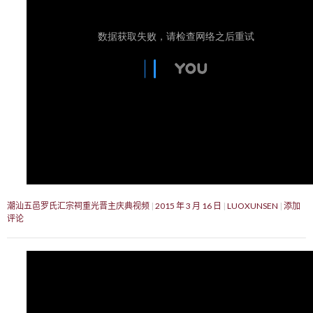
潮汕五邑罗氏汇宗祠重光晋主庆典视频
2015 年 3 月 16 日
LUOXUNSEN
添加
评论