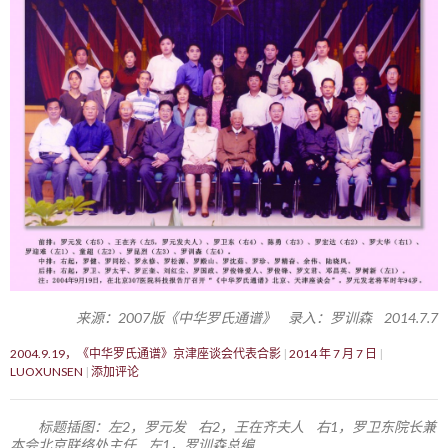
来源：2007版《中华罗氏通谱》 录入：罗训森 2014.7.7
2004.9.19，《中华罗氏通谱》京津座谈会代表合影
2014 年 7 月 7 日
LUOXUNSEN
添加评论
标题插图：左2，罗元发 右2，王在齐夫人 右1，罗卫东院长兼
本会北京联络处主任 左1，罗训森总编