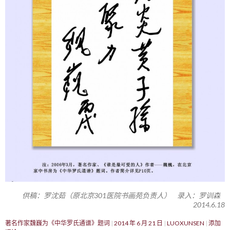
供稿：罗沈茹（原北京301医院书画苑负责人） 录入：罗训森
2014.6.18
著名作家魏巍为《中华罗氏通谱》题词
2014 年 6 月 21 日
LUOXUNSEN
添加