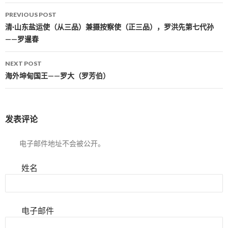
PREVIOUS POST
Post navigation
清·山东盐运使（从三品）兼摄按察使（正三品），罗洪先第七代孙
——罗暹春
NEXT POST
海外坤甸国王——罗大（罗芳伯）
发表评论
电子邮件地址不会被公开。
姓名
电子邮件