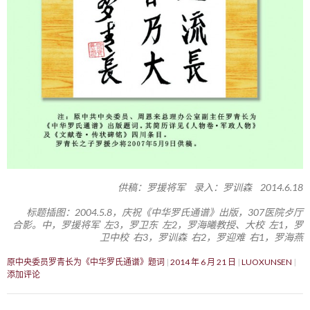
供稿：罗援将军 录入：罗训森 2014.6.18
标题插图：2004.5.8，庆祝《中华罗氏通谱》出版，307医院歺厅
合影。中，罗援将军 左3，罗卫东 左2，罗海曦教授、大校 左1，罗
卫中校 右3，罗训森 右2，罗迎难 右1，罗海燕
原中央委员罗青长为《中华罗氏通谱》题词
2014 年 6 月 21 日
LUOXUNSEN
添加评论