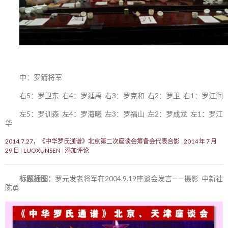
中：罗箭将军
右5：罗卫东 右4：罗延禹 右3：罗克和 右2：罗卫 右1：罗江润
左5：罗训森 左4：罗海曦 左3：罗福山 左2：罗成龙 左1：罗江
华
2014.7.27，《中华罗氏通谱》北京第二次座谈会筹备会代表合影
2014 年 7 月
29 日
LUOXUNSEN
添加评论
标题插图：
罗元发老将军在2004.9.19座谈会发言——摄影 中新社
陈勇