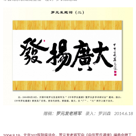
赠稿：
罗元发老将军
录入：罗训森 2014.6.18
2004.9.19，北京307医院座谈会，罗元发老将军向《中华罗氏通谱》编委会赠工