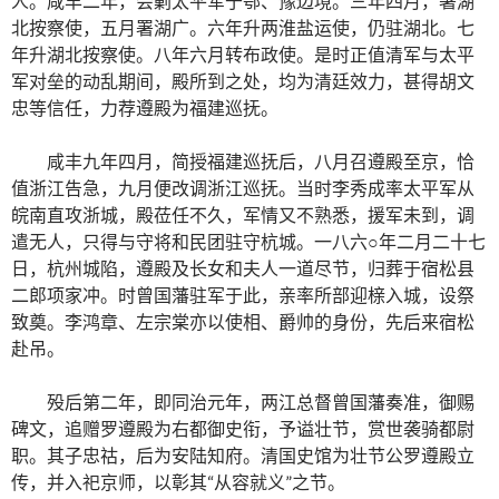
人。咸丰二年，会剿太平军于鄂、豫边境。三年四月，署湖
北按察使，五月署湖广。六年升两淮盐运使，仍驻湖北。七
年升湖北按察使。八年六月转布政使。是时正值清军与太平
军对垒的动乱期间，殿所到之处，均为清廷效力，甚得胡文
忠等信任，力荐遵殿为福建巡抚。
咸丰九年四月，简授福建巡抚后，八月召遵殿至京，恰
值浙江告急，九月便改调浙江巡抚。当时李秀成率太平军从
皖南直攻浙城，殿莅任不久，军情又不熟悉，援军未到，调
遣无人，只得与守将和民团驻守杭城。一八六○年二月二十七
日，杭州城陷，遵殿及长女和夫人一道尽节，归葬于宿松县
二郎项家冲。时曾国藩驻军于此，亲率所部迎榇入城，设祭
致奠。李鸿章、左宗棠亦以使相、爵帅的身份，先后来宿松
赴吊。
殁后第二年，即同治元年，两江总督曾国藩奏准，御赐
碑文，追赠罗遵殿为右都御史衔，予谥壮节，赏世袭骑都尉
职。其子忠祜，后为安陆知府。清国史馆为壮节公罗遵殿立
传，并入祀京师，以彰其“从容就义”之节。