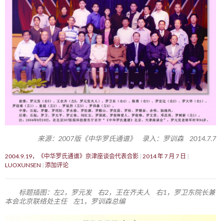
来源：2007版《中华罗氏通谱》 录入：罗训森 2014.7.7
2004.9.19，《中华罗氏通谱》京津座谈会代表合影
2014 年 7 月 7 日
LUOXUNSEN
添加评论
标题插图：左2，罗元发 右2，王在齐夫人 右1，罗卫东院长兼
本会北京联络处主任 左1，罗训森总编