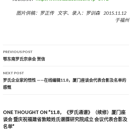
图片供稿：罗正传 文字、录入：罗训森 2015.11.12
于福州
PREVIOUS POST
Post navigation
鄂东南罗氏宗亲会 贺信
NEXT POST
罗氏企业家的悟性 ——在线编辑11.8，厦门座谈会代表合影及名单的
感慨
ONE THOUGHT ON “11.8，《罗氏通谱》（续修）厦门座
谈会 暨庆祝福建省敦睦姓氏谱牒研究院成立 会议代表合影及
名单”