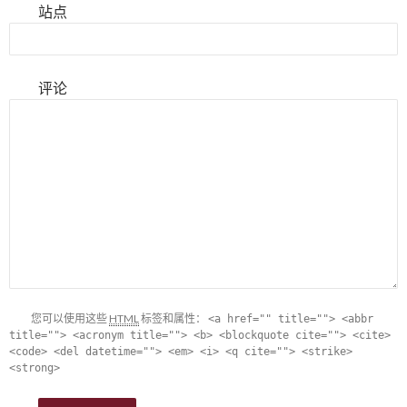
站点
评论
您可以使用这些
HTML
标签和属性：
<a href="" title=""> <abbr
title=""> <acronym title=""> <b> <blockquote cite=""> <cite>
<code> <del datetime=""> <em> <i> <q cite=""> <strike>
<strong>