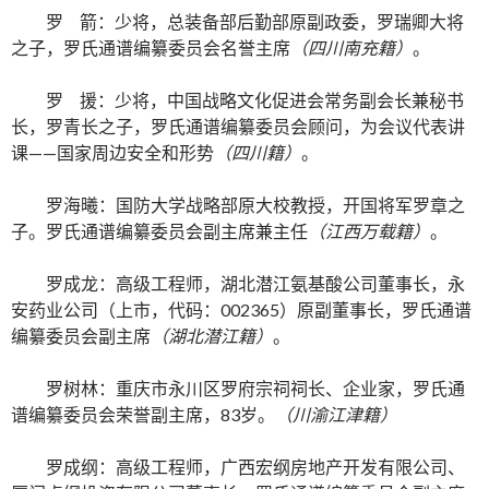
罗 箭：少将，总装备部后勤部原副政委，罗瑞卿大将
之子，罗氏通谱编纂委员会名誉主席
（四川南充籍）
。
罗 援：少将，中国战略文化促进会常务副会长兼秘书
长，罗青长之子，罗氏通谱编纂委员会顾问，为会议代表讲
课——国家周边安全和形势
（四川籍）
。
罗海曦：国防大学战略部原大校教授，开国将军罗章之
子。罗氏通谱编纂委员会副主席兼主任
（江西万载籍）
。
罗成龙：高级工程师，湖北潜江氨基酸公司董事长，永
安药业公司（上市，代码：002365）原副董事长，罗氏通谱
编纂委员会副主席
（湖北潜江籍）
。
罗树林：重庆市永川区罗府宗祠祠长、企业家，罗氏通
谱编纂委员会荣誉副主席，83岁。
（川渝江津籍）
罗成纲：高级工程师，广西宏纲房地产开发有限公司、