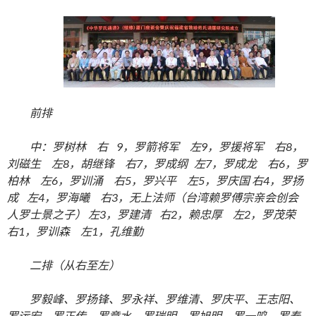
前排
中：罗树林 右 9，罗箭将军 左9，罗援将军 右8，
刘磁生 左8，胡继锋 右7，罗成纲 左7，罗成龙 右6，罗
柏林 左6，罗训涌 右5，罗兴平 左5，罗庆国 右4，罗扬
成 左4，罗海曦 右3，无上法师（台湾赖罗傅宗亲会创会
人罗士景之子） 左3，罗建清 右2，赖忠厚 左2，罗茂荣
右1，罗训森 左1，孔维勤
二排（从右至左）
罗毅峰、罗扬锋、罗永祥、罗维清、罗庆平、王志阳、
罗运宏、罗正传、罗章水、罗瑞明、罗旭明、罗一鸣、罗泰