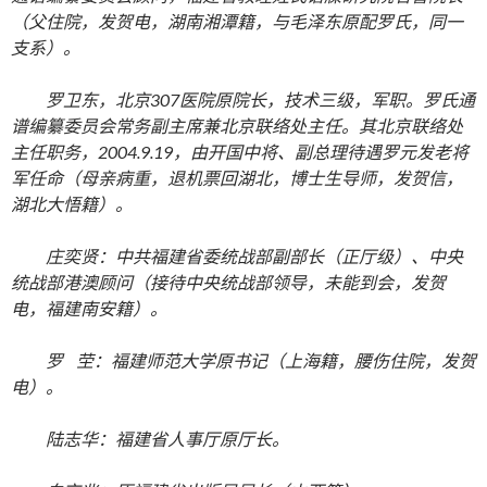
（父住院，发贺电，湖南湘潭籍，与毛泽东原配罗氏，同一
支系）。
罗卫东，北京307医院原院长，技术三级，军职。罗氏通
谱编纂委员会常务副主席兼北京联络处主任。其北京联络处
主任职务，2004.9.19，由开国中将、副总理待遇罗元发老将
军任命（母亲病重，退机票回湖北，博士生导师，发贺信，
湖北大悟籍）。
庄奕贤：中共福建省委统战部副部长（正厅级）、中央
统战部港澳顾问（接待中央统战部领导，未能到会，发贺
电，福建南安籍）。
罗 茔：福建师范大学原书记（上海籍，腰伤住院，发贺
电）。
陆志华：福建省人事厅原厅长。