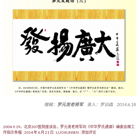
赠稿：
罗元发老将军
录入：罗训森 2014.6.18
2004.9.19，北京307医院座谈会，罗元发老将军向《中华罗氏通谱》编委会赠工
作指示条幅
2014 年 6 月 21 日
LUOXUNSEN
添加评论