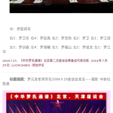
中：罗箭将军
右5：罗卫东 右4：罗延禹 右3：罗克和 右2：罗卫 右1：罗江润
左5：罗训森 左4：罗海曦 左3：罗福山 左2：罗成龙 左1：罗江
华
2014.7.27，《中华罗氏通谱》北京第二次座谈会筹备会代表合影
2014 年 7 月
29 日
LUOXUNSEN
添加评论
标题插图：
罗元发老将军在2004.9.19座谈会发言——摄影 中新社
陈勇