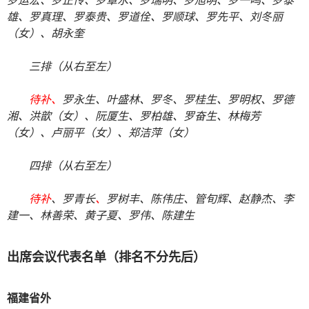
雄、罗真理、罗泰贵、罗道佺、罗顺球、罗先平、刘冬丽
（女）、胡永奎
三排（从右至左）
待补、
罗永生、叶盛林、罗冬、罗桂生、罗明权、罗德
湘、洪歆（女）、阮厦生、罗柏雄、罗奋生、林梅芳
（女）、卢丽平（女）、郑洁萍（女）
四排（从右至左）
待补
、罗青长
、
罗树丰、陈伟庄、管旬辉、赵静杰、李
建一、林善荣、黄子夏、罗伟、陈建生
出席会议代表名单（排名不分先后）
福建省外