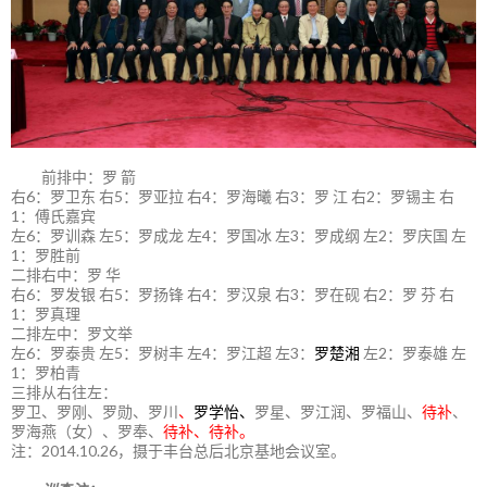
前排中：罗 箭
右6：罗卫东 右5：罗亚拉 右4：罗海曦 右3：罗 江 右2：罗锡主 右
1：傅氏嘉宾
左6：罗训森 左5：罗成龙 左4：罗国冰 左3：罗成纲 左2：罗庆国 左
1：罗胜前
二排右中：罗 华
右6：罗发银 右5：罗扬锋 右4：罗汉泉 右3：罗在砚 右2：罗 芬 右
1：罗真理
二排左中：罗文举
左6：罗泰贵 左5：罗树丰 左4：罗江超 左3：
罗楚湘
左2：罗泰雄 左
1：罗柏青
三排从右往左：
罗卫、罗刚、罗勋、罗川
、
罗学怡、
罗星、罗江润、罗福山、
待补
、
罗海燕（女）、罗奉、
待补、待补。
注：2014.10.26，摄于丰台总后北京基地会议室。