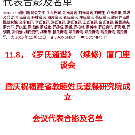
代表合影及名单
2015.11.8厦门座谈会文件
,
个人档案
,
余氏资讯
,
刘氏资讯
,
刘磁生
,
卢氏资讯
,
参访
及会议
,
叶氏资讯
,
各姓资讯
,
图片资讯
,
孔氏资讯
,
庄氏资讯
,
张氏资讯
,
敦睦姓氏谱
牒研究院
,
文字资讯
,
李氏资讯
,
汤氏资讯
,
洪氏资讯
,
王氏资讯
,
白氏资讯
,
编纂动态
,
罗兴平
,
罗庆国
,
罗成纲
,
罗成龙
,
罗扬成
,
罗援
,
罗柏林
,
罗树林
,
罗氏资讯
,
罗海曦
,
罗
训森
,
罗训涌
,
胡氏资讯
,
胡继锋
,
赖氏资讯
,
邓氏资讯
,
郑氏资讯
,
陆氏资讯
,
黄氏资
讯
2015 年 11 月 12 日
LUOXUNSEN
1 COMMENT
11.8，《罗氏通谱》（续修）厦门座
谈会
暨庆祝福建省敦睦姓氏谱牒研究院成
立
会议代表合影及名单