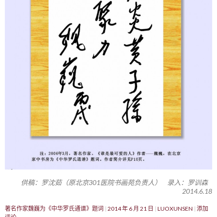
供稿：罗沈茹（原北京301医院书画苑负责人） 录入：罗训森
2014.6.18
著名作家魏巍为《中华罗氏通谱》题词
2014 年 6 月 21 日
LUOXUNSEN
添加