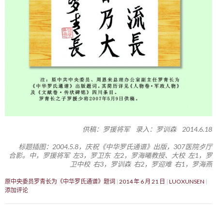
供稿：罗援将军 录入：罗训森 2014.6.18
标题插图：2004.5.8，庆祝《中华罗氏通谱》出版，307医院歺厅
合影。中，罗援将军 左3，罗卫东 左2，罗海曦教授、大校 左1，罗
卫中校 右3，罗训森 右2，罗迎难 右1，罗海燕
原中央委员罗青长为《中华罗氏通谱》题词
2014 年 6 月 21 日
LUOXUNSEN
添加评论