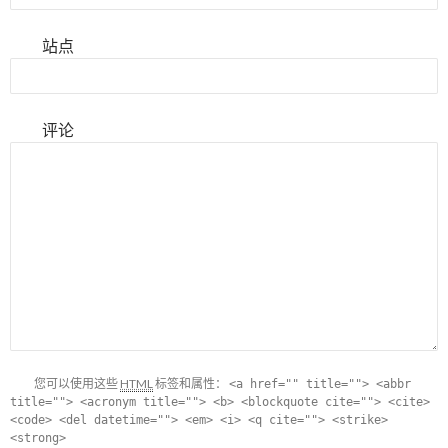
站点
评论
您可以使用这些
HTML
标签和属性：
<a href="" title=""> <abbr
title=""> <acronym title=""> <b> <blockquote cite=""> <cite>
<code> <del datetime=""> <em> <i> <q cite=""> <strike>
<strong>