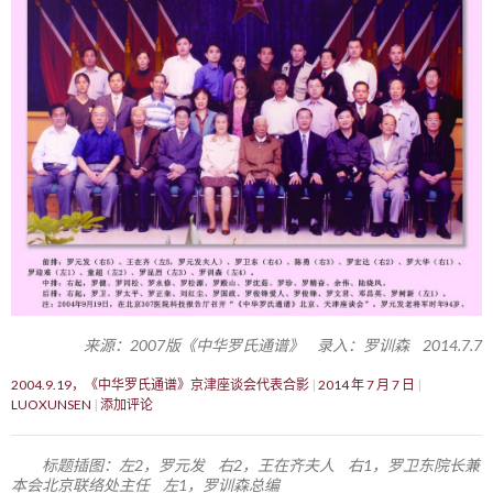
来源：2007版《中华罗氏通谱》 录入：罗训森 2014.7.7
2004.9.19，《中华罗氏通谱》京津座谈会代表合影
2014 年 7 月 7 日
LUOXUNSEN
添加评论
标题插图：左2，罗元发 右2，王在齐夫人 右1，罗卫东院长兼
本会北京联络处主任 左1，罗训森总编