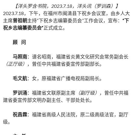
【洋头罗含书院，2023.7.18，洋头讯（罗训森）】
2023.7.18，下午，在福州市闽清县下祝乡会议室，由乡人大
主席
曾祖朝
主持“下祝乡志编纂委员会”工作会议，宣布：
“下
祝乡志编纂委员会”
正式成立。
顾 问
马照南
：谱名昭南，福建省炎黄文化研究会常务副会长
（正厅级）
，曾任中共福建省委宣传部副部长。
毛文航
：女，原福建省广播电视局副局长。
罗训涌
：福建省文联原副主席
（副厅级）
，曾任中共福
建省委宣传部文明办副主任、干部处处长。
祝昌霖
：福建省高级人民法院，原二级高级法官，副厅
级。