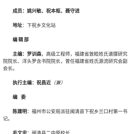
成员：姚兴敏、祝本枢、聂守进
地址
：下祝乡文化站
编 辑 部
主编：罗训森
，高级工程师，福建省敦睦姓氏谱牒研究
院院长、洋头罗含书院院长，曾任福建省姓氏源流研究会副
会长。
执行主编：祝昌近
（兼）
编 委
陈建明
：福州市公安局派驻闽清县下祝乡兰口村第一书
记。
毛文忠
：闽清县二中原校长