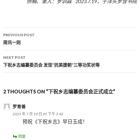
供稿、录入：罗训森 2023.7.19，于洋头罗含书院
PREVIOUS POST
Post navigation
简讯一则
NEXT POST
下祝乡志编纂委员会 发现“抗美援朝”三等功奖状等
2 THOUGHTS ON “下祝乡志编纂委员会正式成立”
罗育善
2023 年 7 月 19 日 AT 下午 3:42
预祝《下祝乡志》早日玉成！
回复