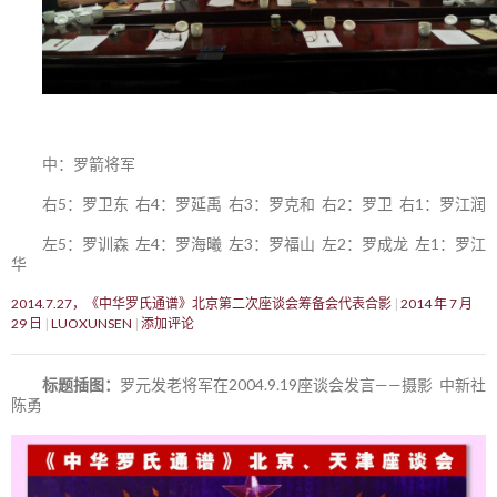
中：罗箭将军
右5：罗卫东 右4：罗延禹 右3：罗克和 右2：罗卫 右1：罗江润
左5：罗训森 左4：罗海曦 左3：罗福山 左2：罗成龙 左1：罗江
华
2014.7.27，《中华罗氏通谱》北京第二次座谈会筹备会代表合影
2014 年 7 月
29 日
LUOXUNSEN
添加评论
标题插图：
罗元发老将军在2004.9.19座谈会发言——摄影 中新社
陈勇