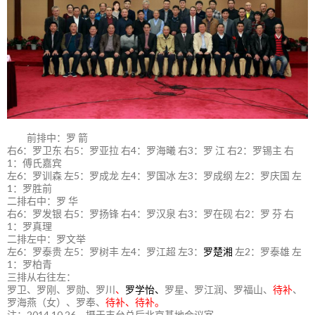
前排中：罗 箭
右6：罗卫东 右5：罗亚拉 右4：罗海曦 右3：罗 江 右2：罗锡主 右
1：傅氏嘉宾
左6：罗训森 左5：罗成龙 左4：罗国冰 左3：罗成纲 左2：罗庆国 左
1：罗胜前
二排右中：罗 华
右6：罗发银 右5：罗扬锋 右4：罗汉泉 右3：罗在砚 右2：罗 芬 右
1：罗真理
二排左中：罗文举
左6：罗泰贵 左5：罗树丰 左4：罗江超 左3：
罗楚湘
左2：罗泰雄 左
1：罗柏青
三排从右往左：
罗卫、罗刚、罗勋、罗川
、
罗学怡、
罗星、罗江润、罗福山、
待补
、
罗海燕（女）、罗奉、
待补、待补。
注：2014.10.26，摄于丰台总后北京基地会议室。