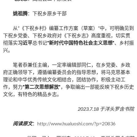
姚祖腾
：下祝乡原乡干部
从“《下祝乡村》编纂工作方案（草案）”中，可明确见到
下祝乡党委、下祝乡政府对《下祝乡志》高度重视，切实贯
彻落实
习近平
总书记
“新时代中国特色社会主义思想”
、乡村振
兴。
笔者忝兼任主编，一定率编辑部同仁，在乡党委、乡政
府正确领导下，遵循编纂委员会的指导思想，将马克思基本
理论和中华优秀传统文化相结合，团结协作，积极主动工
作，努力
“第二次思想解放”
，争取编出一部能反映下祝乡历史
文化，有特色的精品乡志。
2023.7.18 于洋头罗含书院
阅读原文
：
http://www.hualuoshi.com/?p=20836