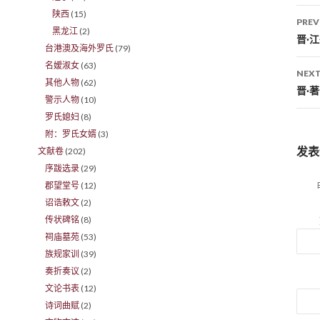
陕西
(15)
PREV
黑龙江
(2)
Po
晋·
台港澳及海外罗氏
(79)
名嫒淑女
(63)
NEXT
其他人物
(62)
晋·
警示人物
(10)
罗氏媳妇
(8)
附：罗氏女婿
(3)
发表
文献卷
(202)
序跋选录
(29)
郡望堂号
(12)
诏诰敕文
(2)
传状碑铭
(8)
祠庙墓苑
(53)
族规家训
(39)
奏折奏议
(2)
文论书表
(12)
诗词曲赋
(2)