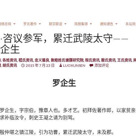
网络总祠
罗氏著作
联宗联谊
简报集锦
通知通告
本站简
·咨议参军，累迁武陵太守——
企生
卷
,
各姓资讯
,
嵇氏资讯
,
忠义循良
,
敦睦姓氏谱牒研究院
,
桓氏资讯
,
殷氏资讯
,
王氏资讯
,
谱
,
胡氏资讯
2015 年 7 月 23 日
LUOXUNSEN
添加评论
罗企生
罗企生，字宗伯，豫章人也。多才艺。初拜佐著作郎，以家贫亲
求补临汝令，刺史王凝之请为别驾。
殷仲堪之镇江陵，引为功曹，累迁武陵太守，未及郡。