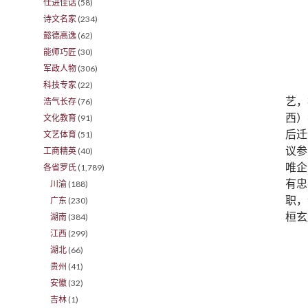
仕进佳话
(58)
诗文名家
(234)
懿德高逸
(62)
能师巧匠
(30)
军政人物
(306)
科技专家
(22)
艺，
浩气长存
(76)
西）
文化教育
(91)
后迁
文艺体育
(51)
议参
工商精英
(40)
唯企
各省罗氏
(1,789)
有忠
川渝
(188)
职，
广东
(230)
桓玄
湖南
(384)
江西
(299)
湖北
(66)
贵州
(41)
安徽
(32)
吉林
(1)