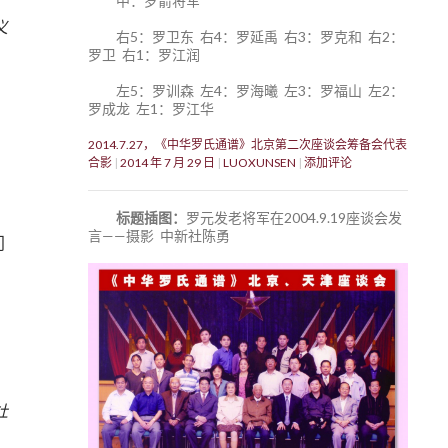
中：罗箭将军
义
右5：罗卫东 右4：罗延禹 右3：罗克和 右2：
罗卫 右1：罗江润
左5：罗训森 左4：罗海曦 左3：罗福山 左2：
罗成龙 左1：罗江华
2014.7.27，《中华罗氏通谱》北京第二次座谈会筹备会代表
合影
2014 年 7 月 29 日
LUOXUNSEN
添加评论
标题插图：
罗元发老将军在2004.9.19座谈会发
言——摄影 中新社陈勇
门
社