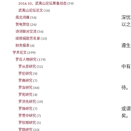
2016.10，武夷山论坛筹备动态
(59)
武夷山论坛论文
(16)
深忧
南北鸿雁
(56)
以之
贺电贺信
(26)
诗词联对交流
(56)
续修捐款芳名录
(13)
遵生
财务报表
(6)
学术论文
(299)
罗氏人物研究
(179)
中有
罗从彦研究
(52)
罗伦研究
(9)
罗典研究
(7)
待。
罗含研究
(66)
罗宪研究
(4)
罗洪先研究
(19)
或谓
罗珠研究
(7)
矣。
罗贯中研究
(7)
罗钦顺研究
(5)
罗隐研究
(20)