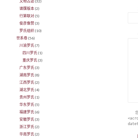
文物古迹
(32)
谱牒版本
(2)
行第联对
(5)
俊彦像赞
(3)
罗氏组织
(10)
世系卷
(56)
川渝罗氏
(7)
四川罗氏
(1)
重庆罗氏
(3)
广东罗氏
(3)
湖南罗氏
(8)
江西罗氏
(2)
湖北罗氏
(4)
贵州罗氏
(1)
华东罗氏
(5)
福建罗氏
(6)
<acr
安徽罗氏
(3)
date
浙江罗氏
(2)
华南罗氏
(2)