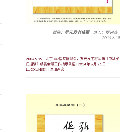
赠稿：
罗元发老将军
录入：罗训森
2014.6.18
2004.9.19，北京307医院座谈会，罗元发老将军向《中华罗
氏通谱》编委会赠工作指示条幅
2014 年 6 月 21 日
LUOXUNSEN
添加评论