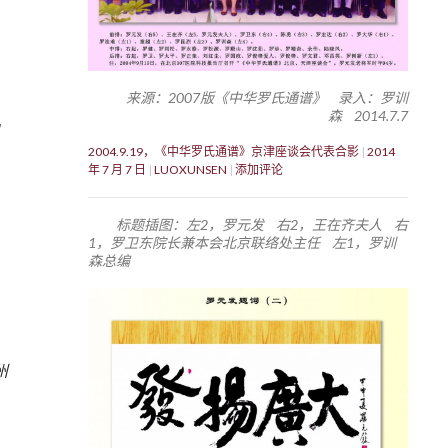
来源：2007版《中华罗氏通谱》 录入：罗训
森 2014.7.7
2004.9.19，《中华罗氏通谱》京津座谈会代表合影
2014
年 7 月 7 日
LUOXUNSEN
添加评论
，
标题插图：左2，罗元发 右2，王在齐夫人 右
1，罗卫东院长兼本会北京联络处主任 左1，罗训
森总编
3
州