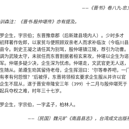
——《晋书》卷八九·忠
训森注：《晋书·殷仲堪传》亦有提及。
罗企生，字宗伯；东晋豫章郡（后新建县境内人）。少时多才
初拜著作佐郎，以家贫与便照顾双亲老人而求补临汝（今临川县
县令。刺史王凝之请任其为别驾，殷仲堪镇江陵，荐引为功曹。
调为武陵太守，未就任而东晋割据者桓玄来攻，仲堪以企生为谘
军。仲堪多疑少决，企生深为忧虑。仲堪走，文武官吏无人送，
生随从。弟遵生劝其留侍老母，企生挥泪曰：“尔等奉养吧，一
有孝有何怨恨？”后被俘，东晋将领桓玄要求企生服从并许以官
企生不屈从，遂于晋安帝隆安三年（399）十二月与殷仲堪死于
起兵夺权之难，时年三十七岁。
罗企生，字宗伯，一字孟子，柏林人。
——〔民国〕魏元旷《南昌县志》，台湾成文出版