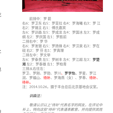
死
前排中：罗 箭
右6：罗卫东 右5：罗亚拉 右4：罗海曦 右3：罗 江
右2：罗锡主 右1：傅氏嘉宾
左6：罗训森 左5：罗成龙 左4：罗国冰 左3：罗成
纲 左2：罗庆国 左1：罗胜前
二排右中：罗 华
右6：罗发银 右5：罗扬锋 右4：罗汉泉 右3：罗在
砚 右2：罗 芬 右1：罗真理
之
二排左中：罗文举
左6：罗泰贵 左5：罗树丰 左4：罗江超 左3：
罗楚
湘
左2：罗泰雄 左1：罗柏青
三排从右往左：
见
罗卫、罗刚、罗勋、罗川
、
罗学怡、
罗星、罗江
润、罗福山、
待补
、罗海燕（女）、罗奉、
待补、
待补。
注：2014.10.26，摄于丰台总后北京基地会议室。
训森注：
敬请认识以上“待补”代表名字的网友，在评论中
补上，特向这些“待补”代表谨表歉意，并向提供其姓
我