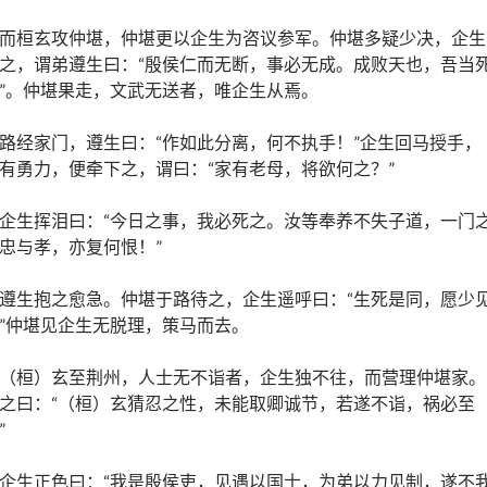
而桓玄攻仲堪，仲堪更以企生为咨议参军。仲堪多疑少决，企生
之，谓弟遵生曰：“殷侯仁而无断，事必无成。成败天也，吾当
”。仲堪果走，文武无送者，唯企生从焉。
路经家门，遵生曰：“作如此分离，何不执手！”企生回马授手，
有勇力，便牵下之，谓曰：“家有老母，将欲何之？”
企生挥泪曰：“今日之事，我必死之。汝等奉养不失子道，一门
忠与孝，亦复何恨！”
遵生抱之愈急。仲堪于路待之，企生遥呼曰：“生死是同，愿少
”仲堪见企生无脱理，策马而去。
（桓）玄至荆州，人士无不诣者，企生独不往，而营理仲堪家。
之曰：“（桓）玄猜忍之性，未能取卿诚节，若遂不诣，祸必至
”
企生正色曰：“我是殷侯吏，见遇以国士，为弟以力见制，遂不