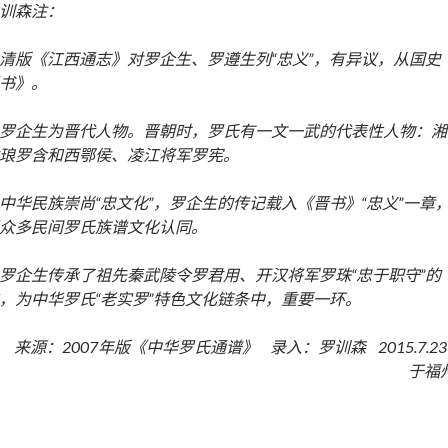
训森注：
清版《江西通志》对罗企生、罗遵生列“忠义”，有异议，从国史
书》。
罗企生为晋代人物。晋朝时，罗氏有一文一武的代表性人物：湘
琅罗含和西鄂侯、凌江将军罗宪。
中华民族崇尚“忠文化”，罗企生的传记载入《晋书》“忠义”一章
众多民间罗氏族谱文化认同。
罗企生传承了祖先秦武陵令罗君用、开汉将军罗珠“忠于职守”的
，为中华罗氏“老实罗”特色文化链条中，重要一环。
来源：2007年版《中华罗氏通谱》 录入：罗训森 2015.7.2
于福