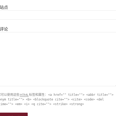
站点
评论
您可以使用这些
HTML
标签和属性：
<a href="" title=""> <abbr title="">
onym title=""> <b> <blockquote cite=""> <cite> <code> <del
time=""> <em> <i> <q cite=""> <strike> <strong>