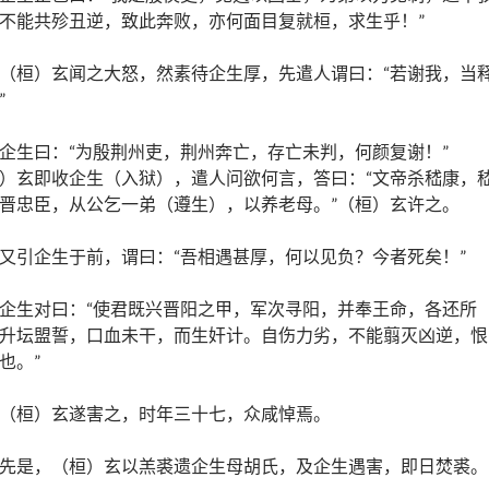
不能共殄丑逆，致此奔败，亦何面目复就桓，求生乎！”
（桓）玄闻之大怒，然素待企生厚，先遣人谓曰：“若谢我，当
”
企生曰：“为殷荆州吏，荆州奔亡，存亡未判，何颜复谢！”
）玄即收企生（入狱），遣人问欲何言，答曰：“文帝杀嵇康，
晋忠臣，从公乞一弟（遵生），以养老母。”（桓）玄许之。
又引企生于前，谓曰：“吾相遇甚厚，何以见负？今者死矣！”
企生对曰：“使君既兴晋阳之甲，军次寻阳，并奉王命，各还所
升坛盟誓，口血未干，而生奸计。自伤力劣，不能翦灭凶逆，恨
也。”
（桓）玄遂害之，时年三十七，众咸悼焉。
先是，（桓）玄以羔裘遗企生母胡氏，及企生遇害，即日焚裘。