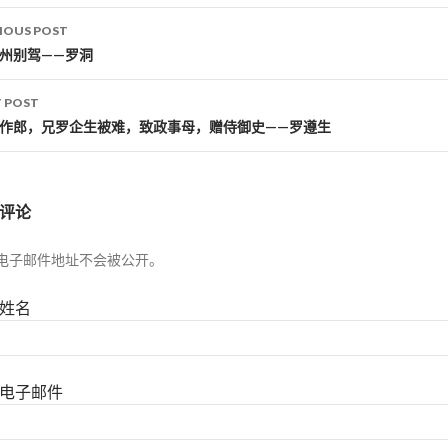
IOUS POST
st navigation
江州别驾——罗洞
 POST
著作郎，兄罗企生被难，致政事母，赠侍御史——罗遵生
评论
电子邮件地址不会被公开。
姓名
电子邮件