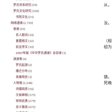
从，
罗氏世系研究
(39)
罗氏文化研究
(106)
书院文化
(21)
汝。
网络通谱
(2,730)
卷首
(33)
名人题词
(10)
（桓
重要图文
(12)
绍为
前言序文
(10)
2007年版《中华罗氏通谱》总目录
(1)
渊源卷
(6)
罗氏起源
(2)
播迁分布
(2)
镇，
发展简史
(1)
死晚
人物卷
(2,348)
鸿儒硕彦
(56)
王侯卿相
(175)
将帅武勇
(279)
忠义循良
(672)