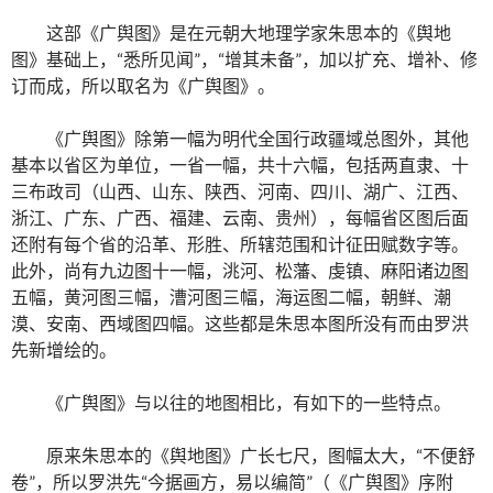
这部《广舆图》是在元朝大地理学家朱思本的《舆地
图》基础上，“悉所见闻”，“增其未备”，加以扩充、增补、修
订而成，所以取名为《广舆图》。
《广舆图》除第一幅为明代全国行政疆域总图外，其他
基本以省区为单位，一省一幅，共十六幅，包括两直隶、十
三布政司（山西、山东、陕西、河南、四川、湖广、江西、
浙江、广东、广西、福建、云南、贵州），每幅省区图后面
还附有每个省的沿革、形胜、所辖范围和计征田赋数字等。
此外，尚有九边图十一幅，洮河、松藩、虔镇、麻阳诸边图
五幅，黄河图三幅，漕河图三幅，海运图二幅，朝鲜、潮
漠、安南、西域图四幅。这些都是朱思本图所没有而由罗洪
先新增绘的。
《广舆图》与以往的地图相比，有如下的一些特点。
原来朱思本的《舆地图》广长七尺，图幅太大，“不便舒
卷”，所以罗洪先“今据画方，易以编简”（《广舆图》序附