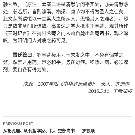
静为致。（原注：孟案二语是清献学问平实处，亦是清献蔽
处，必若所，言则濂溪、横渠、康节均不得为圣人之徒矣。
此文恭所谓恒以一言㮣人之所从入，无怪其入之难者）。恐
只是致非圣门所谓致。高景逸之学大抵本于念菴，观其所作
《三时记言》在揭阳念菴之门人萧自麓出念菴诸书，观之深
叹，为阳明门人对病之药可见。
雷氏鋐曰
：罗念菴极用力于未发之中，不免有偏重之
弊，然譬之用药，岂必和平，务在对症。积热之病，必须凉
剂，要自各有得力处。
来源：2007年版《中华罗氏通谱》 录入：罗训森
2015.5.11 于新加坡
PREVIOUS POST
Post navigation
从祀孔庙、明代哲学家、礼、吏部尚书——罗钦顺