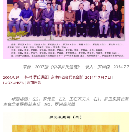
来源：2007版《中华罗氏通谱》 录入：罗训森 2014.7.7
2004.9.19，《中华罗氏通谱》京津座谈会代表合影
2014 年 7 月 7 日
LUOXUNSEN
添加评论
标题插图：左2，罗元发 右2，王在齐夫人 右1，罗卫东院长兼
本会北京联络处主任 左1，罗训森总编