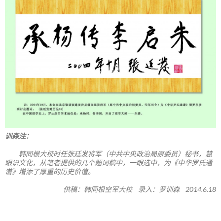
训森注：
韩同根大校时任张廷发将军（中共中央政治局原委员）秘书，慧
眼识文化，从笔者提供的几个题词稿中，一眼选中，为《中华罗氏通
谱》增添了厚重的历史价值。
供稿：韩同根空军大校 录入：罗训森 2014.6.18