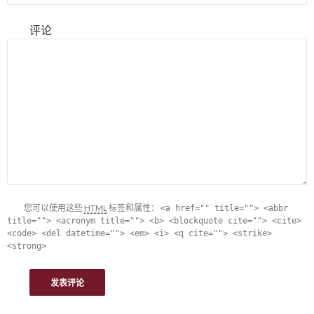
评论
您可以使用这些
HTML
标签和属性：
<a href="" title=""> <abbr
title=""> <acronym title=""> <b> <blockquote cite=""> <cite>
<code> <del datetime=""> <em> <i> <q cite=""> <strike>
<strong>