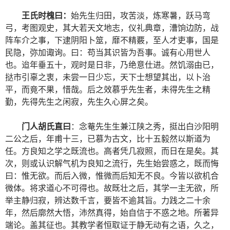
王氏时槐曰：
始先生归田，攻苦淡，炼寒暑，跃马弯
弓，考图观史，其大若天文地志，仪礼典章，漕饷边防，战
阵车介之事，下逮阴阳卜筮，靡不精覈，至人才吏事，国是
民隐，弥加诹询。曰：苟当其识皆为吾事。诚有心用世人
也。迨年垂五十，观时是日非，乃绝意仕进。然饥溺由已，
挞市引辜之衷，未尝一日少忘，天下士想望其出，以卜治
平，而竟不果，惜哉。后之效慕乎先生者，未得先生之精
勤，先得先生之闲寂，先生久心屏之矣。
门人胡氏直曰
：念菴先生生兼江陕之秀，挺出白沙阳明
二公之后，年甫十三，已慕为古文，比十五毅然以斯道为
任。方良知之学之既流也。高者凭几寂照，而日在是矣。其
次，则或认识解气机为良知之流行，先生始尝惑之，既而悔
曰：惟无欲。而后入微，惟微而后知无不良。今皆以欲机合
微体。将求道心不可得也。故既壮之后，其学一主无欲，所
举主静归寂，辨达数千言，要皆不逾其旨。力践之二十余
年，然后廓然大悟，沛然真得，始自信于不惑之地。所著异
端论。盖其征也。其教学者恒取证于静无动有之语，久之，