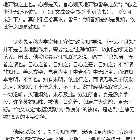
地万物之主也。心即是天，言心则天地万物皆举之矣”；“心之
本体无所不该”。（《王文成公全书·答季明德书》、《传习
录》下）。其门徒摭拾其说，皆曰：“知善知恶即是良知，依
此行之即是致知。”
罗洪先虽然为学宗师王守仁“致良知”学说，但认为“良知”
并不是自发地起作用，需要经过“主静”修养，以期达到“无欲”
境界。因此，他按照聂双江“归寂”之说，倡言：“良知者，至
善之谓也。吾心之善，吾知之；吾心之恶，吾知之；不可谓
非知也。善恶交杂，岂有为主于中者乎？中无所主，而谓知
本常明，不可也。知有未明，依此行之，而谓无乖戾于既发
之后，能顺应于事情之来，不可也。故非经枯槁寂寞之后，
一切退听，天理炯然，未易及此。双江所言，真是霹雳手
段，许多英雄瞒昧，被他一口道着，如康庄大道貌，更无可
疑。”他又认定“收摄保聚”为“致良知”的诀窍，是达到“主静无
欲”境界的主要途径。
他经深究研讨，对“良知”理学，宏扬《易大传》“寂然不
动”及周敦颐“无欲故静”之旨。又确认：“儒者学在经世，而以