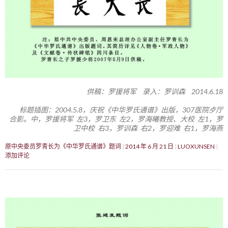
供稿：罗援将军 录入：罗训森 2014.6.18
标题插图：2004.5.8，庆祝《中华罗氏通谱》出版，307医院歺厅
合影。中，罗援将军 左3，罗卫东 左2，罗海曦教授、大校 左1，罗
卫中校 右3，罗训森 右2，罗迎难 右1，罗海燕
原中央委员罗青长为《中华罗氏通谱》题词
2014 年 6 月 21 日
LUOXUNSEN
添加评论