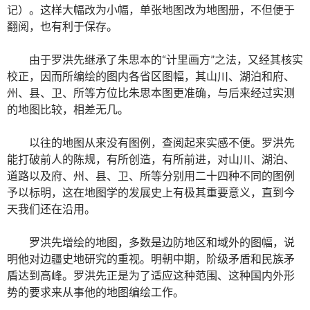
记）。这样大幅改为小幅，单张地图改为地图册，不但便于
翻阅，也有利于保存。
由于罗洪先继承了朱思本的“计里画方”之法，又经其核实
校正，因而所编绘的图内各省区图幅，其山川、湖泊和府、
州、县、卫、所等方位比朱思本图更准确，与后来经过实测
的地图比较，相差无几。
以往的地图从来没有图例，查阅起来实感不便。罗洪先
能打破前人的陈规，有所创造，有所前进，对山川、湖泊、
道路以及府、州、县、卫、所等分别用二十四种不同的图例
予以标明，这在地图学的发展史上有极其重要意义，直到今
天我们还在沿用。
罗洪先增绘的地图，多数是边防地区和域外的图幅，说
明他对边疆史地研究的重视。明朝中期，阶级矛盾和民族矛
盾达到高峰。罗洪先正是为了适应这种范围、这种国内外形
势的要求来从事他的地图编绘工作。