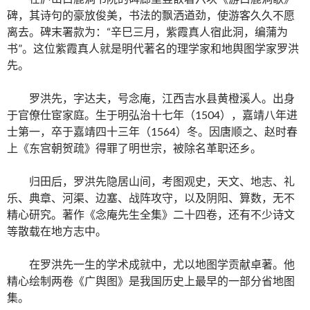
碑，其诗句的豪放俊美，书法的飘洒遒劲，使游客久久不愿
离去。碑末署款为：“辛巳三月，紫霞真人宿此洞，编蒲为
书”。这位紫霞真人就是明代著名的理学家和地舆图学家罗洪
先。
罗洪先，字达夫，号念庵，江西吉水县黄橙溪人。出身
于官僚仕宦家庭。生于明弘治十七年（1504），嘉靖八年进
士第一，卒于嘉靖四十三年（1564）冬。因唐顺之、赵时春
上《东宫朝贺疏》得罪了明世宗，被除名革职还乡。
归田后，罗洪先隐居山间，考图观史，天文、地志、礼
乐、典章、河渠、边塞、战阵攻守，以及阴阳、算数，无不
精心研究。著作《念庵先生全集》二十四卷，还有不少诗文
等散载在地方志中。
在罗洪先一生的学术成就中，尤以地图学贡献卓著。他
精心绘制两卷《广舆图》是我国历史上最早的一部分省地图
集。