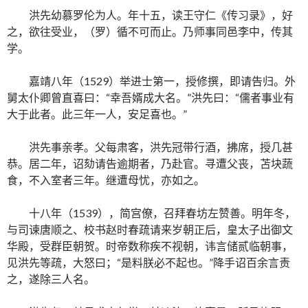
洪先幼慕罗伦为人。年十五，读王守仁《传习录》，好
之，欲往受业，（罗）循不可而止。乃师事同邑李中，传其
学。
嘉靖八年（1529）举进士第一，授修撰，即请告归。外
舅太仆卿曾直喜曰：“幸吾婿成大名。”洪先曰：“儒者事业有
大于此者。此三年一人，安足喜也。”
洪先事亲孝。父每肃客，洪先冠带行酒，拂席，授几甚
恭。居二年，诏劾请告逾期者，乃赴官。寻遭父丧，苫块蔬
食，不入室者三年。继遭母忧，亦如之。
十八年（1539），简宫僚，召拜春坊左赞善。明年冬，
与司谏唐顺之、校书赵时春疏请来岁朝正后，皇太子出御文
华殿，受群臣朝贺。时帝数称疾不视朝，讳言储贰临朝事，
见洪先等疏，大怒曰；“是料朕必不起也。”降手诏百余言责
之，遂除三人名。