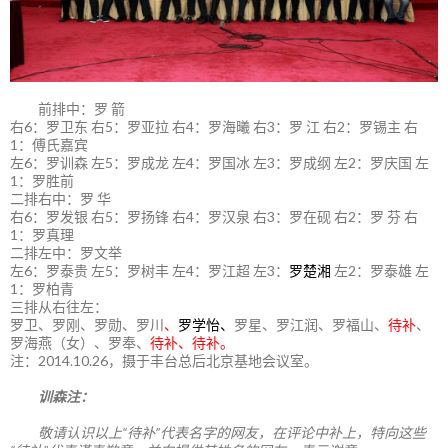
前排中：罗 箭
右6：罗卫东 右5：罗亚拉 右4：罗海曦 右3：罗 江 右2：罗锡主 右
1：傅氏嘉宾
左6：罗训森 左5：罗成龙 左4：罗国冰 左3：罗成纲 左2：罗庆国 左
1：罗胜前
二排右中：罗 华
右6：罗发银 右5：罗扬锋 右4：罗汉泉 右3：罗在砚 右2：罗 芬 右
1：罗真理
二排左中：罗文举
左6：罗泰贵 左5：罗树丰 左4：罗江超 左3：
罗楚湘
左2：罗泰雄 左
1：罗柏青
三排从右往左：
罗卫、罗刚、罗勋、罗川
、
罗学怡、
罗星、罗江润、罗福山、
待补
、
罗海燕（女）、罗奉、
待补、待补。
注：2014.10.26，摄于丰台总后北京基地会议室。
训森注：
敬请认识以上“待补”代表名字的网友，在评论中补上，特向这些