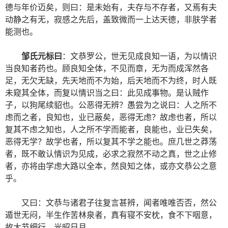
德与年价迈矣，则曰：是未始有，夫存与不存者，又焉有夫
动静之有无，寂感之先后，盖致微而一上达天德，非肤学者
能测也。
邹氏元标曰
：文恭罗公，世无见成良知一语，为以情识
当良知者药也。顾良知全体，不见而章，无为而成浑然各
足，无欠无缺，先天地而不为始，后天地而不为终，时人既
未窥其全体，而复以情识当之曰：此见成事物。是认贼作
子，以狗尾续貂也。公恶得无辨？愚尝为之说曰：人之所不
虑而之者，良知也，业已蔽矣，恶得无虑？故虑也者，所以
复其不虑之知也，人之所不学而能者，良能也，业已失矣，
恶得无学？故学也者，所以复其不学之能也。庶几世之莽荡
者，既不敢认情识为见成，必求之寂然不动之真，世之止修
者，亦将由学虑大路以全本，然良知之体，或亦文恭公之意
乎。
又曰：文恭与诸君子往复言甚辨，闻者唯唯否否，然公
遁世无闷，半生作苦林泉者，真有寝不安枕，食不下咽意，
故大节细行，光昭日月。