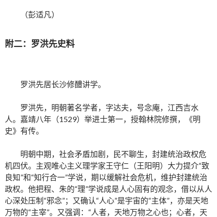
（彭适凡）
附二：罗洪先史料
罗洪先居长沙修醴讲学。
罗洪先，明朝著名学者，字达夫，号念庵，江西吉水
人。嘉靖八年（1529）举进士第一，授翰林院修撰，《明
史》有传。
明朝中期，社会矛盾加剧，民不聊生，封建统治政权危
机四伏。主观唯心主义理学家王守仁（王阳明）大力提介“致
良知”和“知行合一”学说，期以缓解社会危机，维护封建统治
政权。他把程、朱的“理”学说成是人心固有的观念，借以从人
心深处压制“邪念”；又确认“人心”是宇宙的“主体”，亦是天地
万物的“主宰”。又强调：“人者，天地万物之心也；心者，天