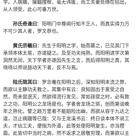
学。人病痛，摧髓搜根，毫无讳匿，而工夫要处随在拈出，
从人领受，此心可垂万世。
孙氏奇逢曰
：阳明门中尊闻行知不乏人，而真实得力万
不可少其人者，罗文恭也。
黄氏宗羲曰：
先生于阳明之学，始而慕之，已见其门下
承领本体太易，亦遂疑之。及至功夫纯熟，而阳明进学次第
洞然无间，天下学者亦遂因先生之言，而后得阳明之真，其
哓哓以师说鼓动天下者，反不与焉。
陆氏陇其曰
：罗念菴在阳明之后，深知阳明末流之弊，
而欲以主静功夫救之，其集中有云：良知固出于禀受之自
然，而未尝泯灭，然欲得流行发见，常如孩提之时，必有致
之之功，阳明公之龙场是也。学者舍龙场之惩，创而第谈晚
年之熟化，譬之趋万里者不能蹈险出幽，而欲从容于九达之
逵，岂止病躐等已哉：又与王龙溪书云：终日谈本体不说工
夫，才拈工夫，便指为外道，此等处使阳明复生，亦当攒
眉。此皆切中当时之病，然不返求之居敬穷理，而第欲以主