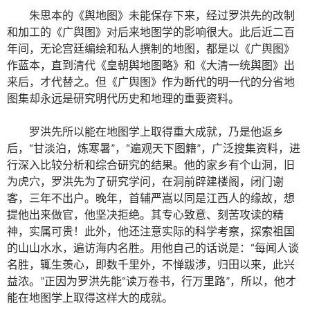
朱思本的《舆地图》未能保存下来，经过罗洪先的改制
和加工的《广舆图》对后来地图学的影响很大。此后近二百
年间，无论宫廷编绘和私人撰制的地图，都是以《广舆图》
作蓝本，直到清代《皇朝舆地图略》和《大清一统舆图》出
来后，才代替之。但《广舆图》作为断代的明一代的分省地
图集却永远是研究明代历史和地理的重要资料。
罗洪先所以能在地图学上取得重大成就，乃是他返乡
后，“甘淡泊，炼寒暑”，“遍观天下图籍”，广泛搜集资料，进
行深入比较分析和综合研究的结果。他的家乡有个山洞，旧
为虎穴，罗洪先为了研究学问，在洞前辟建楼阁，闭门谢
客，三年不出户。晚年，首辅严嵩以同是江西人的缘故，想
提他出来做官，他坚决拒绝。其专心致意、刻苦攻读的精
神，实属可贵！此外，他还注意实际的科学考察，探索祖国
的山山水水，遍访海内名胜。用他自己的话说是：“每闻人谈
名胜，辄生羡心，即数千里外，不惮跋涉，归田以来，此兴
益浓。”正因为罗洪先能“读万卷书，行万里路”，所以，他才
能在地图学上取得这样大的成就。