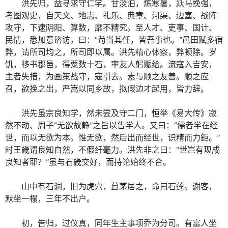
洪先归，益寻求守仁学。甘淡泊，炼寒暑，跃马挽强，
考图观史，自天文、地志、礼乐、典章、河渠、边塞、战阵
攻守，下逮阴阳、算数，靡不精究。至人才、吏事、国计、
民情，悉加意谘访。曰：“苟当其任，皆吾事也。”邑田赋多宿
弊，请所司均之，所司即以属。洪先精心体察，弊顿除。岁
饥，移书郡邑，得粟数十石，率友人躬赈给。流寇入吉安，
主者失措，为画策战守，寇引去。素与顺之友善。顺之应
召，欲挽之出，严嵩以同乡故，拟假边才起用，皆力辞。
洪先虽宗良知学，然未尝及守二门，恒举《易大传》寂
然不动、周子“无欲故静”之旨以告学人。又曰：“儒者学在经
世，而以无欲为本。惟无欲，然后出而经世，识精而力鉅。”
时王畿谓良知自然，不假纤毫力。洪先非之曰：“世岂有现成
良知者耶？”虽与石畿交好，而持论始终不合。
山中有石洞，旧为虎穴，葺茅居之，命曰石莲。谢客，
默坐一榻，三年不出户。
初，告归，过仪真，同年生主事项乔为分司。有富人坐