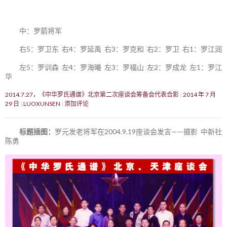
中：罗箭将军
右5：罗卫东 右4：罗延禹 右3：罗克和 右2：罗卫 右1：罗江润
左5：罗训森 左4：罗海曦 左3：罗福山 左2：罗成龙 左1：罗江
华
2014.7.27，《中华罗氏通谱》北京第二次座谈会筹备会代表合影
2014 年 7 月
29 日
LUOXUNSEN
添加评论
标题插图：
罗元发老将军在2004.9.19座谈会发言——摄影 中新社
陈勇