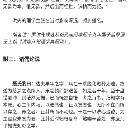
无欲为本。惟无欲，然后出而经世，识精而力钜。”
洪先的理学主张在当时影响深远，颇负盛名。
编者注：罗洪先候选从祀孔庙见康熙十九年国子监祭酒
王士祯《请增从祀理学真儒疏》。
附三：诸儒论说
聂氏豹曰：
达夫早年之学，病在于求脱化融释太速，故
遂为慈湖之说所入，乐超顿而鄙艰苦，如是者十年。至于盘
错颠沛，则茫然无据，已而恍然自悟，考之诗书，乃知学有
本原，心主乎内寂，以通感也，止以发虑也，无所不在而所
以存之、养之者。止其所而不动也。于是一以洗心退藏，为
主虚寂未发为要，此其近时归根复命，煞喫辛苦处，亦庶几
乎知微知彰之学。