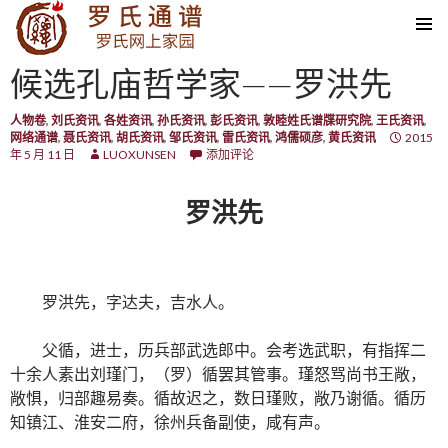
SKIP TO CONTENT
候选孔庙哲学家——罗洪先
人物卷
,
刘氏资讯
,
各姓资讯
,
孙氏资讯
,
彭氏资讯
,
敦睦姓氏谱牒研究院
,
王氏资讯
,
网络通谱
,
聂氏资讯
,
胡氏资讯
,
邹氏资讯
,
雷氏资讯
,
鸿儒硕彦
,
黄氏资讯
2015
年 5 月 11 日
LUOXUNSEN
添加评论
罗洪先
罗洪先，字达夫，吉水人。
父循，进士，历兵部武选郎中。会考选武职，有指挥二
十余人素出刘瑾门，（罗）循罢其管事。瑾怒骂尚书王敞，
敞惧，归部趣易奏。循故迟之，数日瑾败，敞乃谢循。循历
知镇江、淮安二府，徐州兵备副使，咸有声。