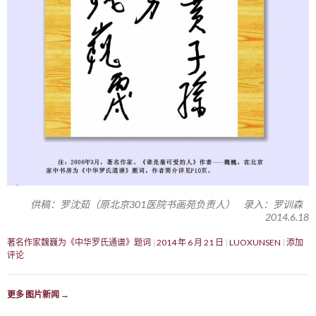
供稿：罗沈茹（原北京301医院书画苑负责人） 录入：罗训森
2014.6.18
著名作家魏巍为《中华罗氏通谱》题词
2014 年 6 月 21 日
LUOXUNSEN
添加
评论
更多 图片新闻
→