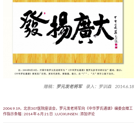
赠稿：
罗元发老将军
录入：罗训森 2014.6.18
2004.9.19，北京307医院座谈会，罗元发老将军向《中华罗氏通谱》编委会赠工
作指示条幅
2014 年 6 月 21 日
LUOXUNSEN
添加评论