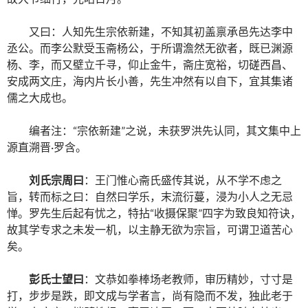
又曰：人知先生宗依新建，不知其初盖禀承邑先达李中
丞公。而李公默受玉斋杨公，于所谓澹然无欲者，既已渊源
杨、李，而又壁立千寻，仰止金牛，斋庄宽裕，切磋西昌、
安成两文庄，海内片长小善，先生冲然有以自下，宜其集诸
儒之大成也。
编者注：“宗依新建”之说，未获罗洪先认同，其文集中上
源直溯晋·罗含。
刘氏宗周曰
：王门惟心斋氏盛传其说，从不学不虑之
旨，转而标之曰：自然曰学乐，末流衍蔓，浸为小人之无忌
惮。罗先生后起有忧之，特拈“收摄保聚”四字为致良知符诀，
故其学专求之未发一机，以主静无欲为宗旨，可谓卫道苦心
矣。
彭氏士望曰
：文恭如拳棒场老教师，审历精妙，寸寸是
打，步步是跌，即文成与学者言，尚有隐而不发，独此老于