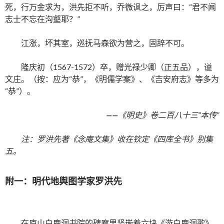
死，行万金求为，洪先拒不听，乔微讽之，厉声曰：“君不闻
志士不忘在沟壑耶？”
江涨，坏其室，巡抚马森欲为营之，固辞不可。
隆庆初（1567-1572）卒，赠光禄少卿（正五品），谥
文庄。（按：应为“恭”，《明儒学案》、《吉安府志》等多为
“恭”）。
——
《明史》卷二百八十三“本传”
注：罗洪先著《念庵文集》收在钦定《四库全书》别集
五。
附一：明代地舆图学家罗洪先
在庐山白鹿洞书院的碑廊里竖嵌着六块《游白鹿洞歌》