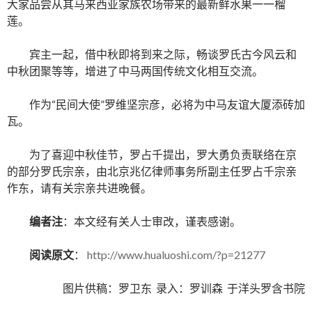
大家品尝从其马来西亚家族农场带来的最新鲜水果一一榴
莲。
宾主一起，借中秋即将到来之际，畅谈罗氏古今风云和
中秋团聚等等，增进了中马两国传统文化相互交流。
作为“民间大使”罗维坚宗彦，必将为中马友谊大厦添砖加
瓦。
为了喜迎中秋佳节，罗占千提出，罗大勇负责联络在京
的部分罗氏宗亲，由北京兆亿律师事务所副主任罗占千宗亲
作东，请有关宗亲共进晚餐。
编者注
：本文经有关人士审改，谨表感谢。
阅读原文
：
http://www.hualuoshi.com/?p=21277
图片供稿：罗卫东 录入：罗训森 于洋头罗含书院