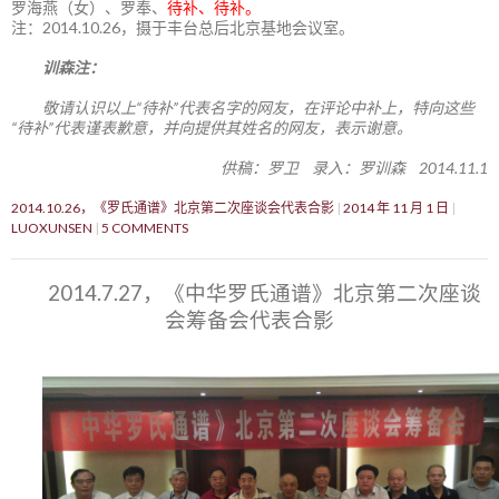
罗海燕（女）、罗奉、
待补、待补。
注：2014.10.26，摄于丰台总后北京基地会议室。
训森注：
敬请认识以上“待补”代表名字的网友，在评论中补上，特向这些
“待补”代表谨表歉意，并向提供其姓名的网友，表示谢意。
供稿：罗卫 录入：罗训森 2014.11.1
2014.10.26，《罗氏通谱》北京第二次座谈会代表合影
2014 年 11 月 1 日
LUOXUNSEN
5 COMMENTS
2014.7.27，《中华罗氏通谱》北京第二次座谈
会筹备会代表合影