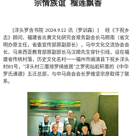
宗情族谊
榴莲飘香
[洋头罗含书院 2024.9.12 讯（罗训森）] 经《下祝乡
志》顾问、福建省炎黄文化研究会常务副会长马照南（省文
明办原主任，省委宣传部原副部长），马中文化交流协会会
长、马来西亚教育部原副部长马汉顺先生穿针引线，设在福
建省传统村落，历史文化名村一一福州市闽清县下祝乡洋头
村81号，“洋头村三厝排罗绮故居”之罗宪灿岩轩厝的《中华
罗氏通谱》五迁总部，与中马商会会长罗维坚宗彦取得了联
系。