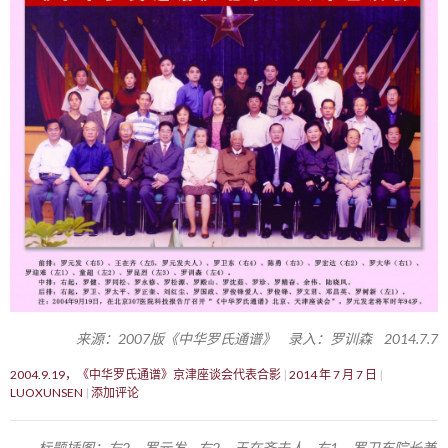
来源：2007版《中华罗氏通谱》 录入：罗训森 2014.7.7
2004.9.19，《中华罗氏通谱》京津座谈会代表合影
2014 年 7 月 7 日
LUOXUNSEN
添加评论
标题插图：左2，罗元发 右2，王在齐夫人 右1，罗卫东院长兼