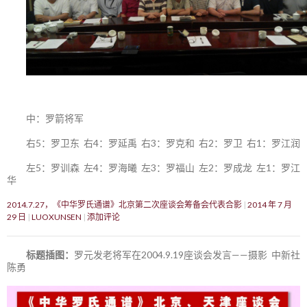
中：罗箭将军
右5：罗卫东 右4：罗延禹 右3：罗克和 右2：罗卫 右1：罗江润
左5：罗训森 左4：罗海曦 左3：罗福山 左2：罗成龙 左1：罗江
华
2014.7.27，《中华罗氏通谱》北京第二次座谈会筹备会代表合影
2014 年 7 月
29 日
LUOXUNSEN
添加评论
标题插图：
罗元发老将军在2004.9.19座谈会发言——摄影 中新社
陈勇