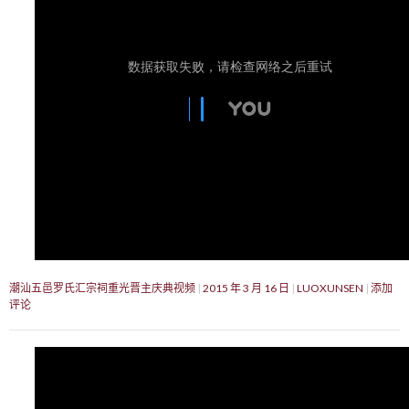
潮汕五邑罗氏汇宗祠重光晋主庆典视频
2015 年 3 月 16 日
LUOXUNSEN
添加
评论