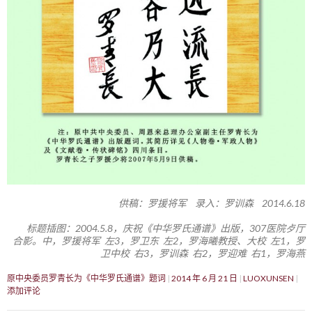
供稿：罗援将军 录入：罗训森 2014.6.18
标题插图：2004.5.8，庆祝《中华罗氏通谱》出版，307医院歺厅
合影。中，罗援将军 左3，罗卫东 左2，罗海曦教授、大校 左1，罗
卫中校 右3，罗训森 右2，罗迎难 右1，罗海燕
原中央委员罗青长为《中华罗氏通谱》题词
2014 年 6 月 21 日
LUOXUNSEN
添加评论