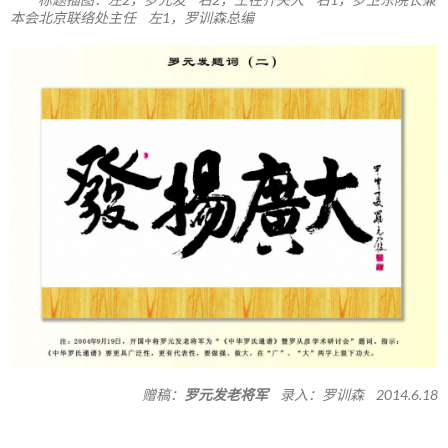
本会北京联络处主任 左1，罗训森总编
赠稿：
罗元发老将军
录入：罗训森 2014.6.18