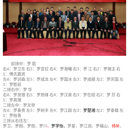
前排中：罗 箭
右6：罗卫东 右5：罗亚拉 右4：罗海曦 右3：罗 江 右2：罗锡主 右
1：傅氏嘉宾
左6：罗训森 左5：罗成龙 左4：罗国冰 左3：罗成纲 左2：罗庆国 左
1：罗胜前
二排右中：罗 华
右6：罗发银 右5：罗扬锋 右4：罗汉泉 右3：罗在砚 右2：罗 芬 右
1：罗真理
二排左中：罗文举
左6：罗泰贵 左5：罗树丰 左4：罗江超 左3：
罗楚湘
左2：罗泰雄 左
1：罗柏青
三排从右往左：
罗卫、罗刚、罗勋、罗川
、
罗学怡、
罗星、罗江润、罗福山、
待补
、