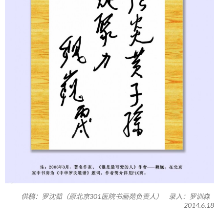
供稿：罗沈茹（原北京301医院书画苑负责人） 录入：罗训森
2014.6.18