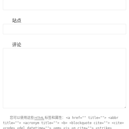
站点
评论
您可以使用这些
HTML
标签和属性：
<a href="" title=""> <abbr
title=""> <acronym title=""> <b> <blockquote cite=""> <cite>
<code> <del datetime=""> <em> <i> <q cite=""> <strike>