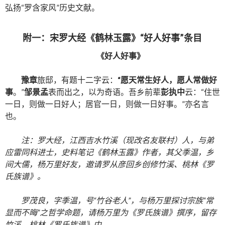
弘扬“罗含家风”历史文献。
附一：宋罗大经《鹤林玉露》“好人好事”条目
《好人好事》
豫章
旅邸，有题十二字云：
“愿天常生好人，愿人常做好
事
。”
邹景孟
表而出之，以为奇语。吾乡前辈
彭执中
云：“住世
一日，则做一日好人；居官一日，则做一日好事。”亦名言
也。
注：罗大经，江西吉水竹溪（现改名友联村）人，与弟
应雷同科进士，史料笔记《鹤林玉露》作者，其父季温，乡
间大儒，杨万里好友，邀请罗从彦回乡创修竹溪、桃林《罗
氏族谱》。
罗茂良，字季温，号“竹谷老人”，与杨万里探讨宗族“常
显而不晦”之哲学命题，请杨万里为《罗氏族谱》撰序，留存
竹溪、桃林《罗氏族谱》中。