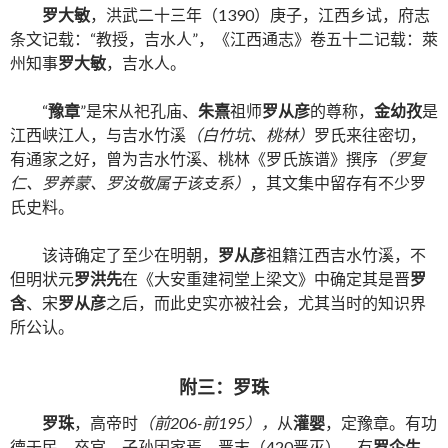
罗大敏
，洪武二十三年（1390）庚子，江西乡试，府志
条文记载：“教授，吉水人”，《江西通志》卷五十二记载：萊
州知事
罗大敏
，吉水人。
“
豫章
”是宋从祀孔庙、
朱熹
祖师
罗从彦
的尊称，
金幼孜
是
江西峡江人，与吉水竹溪
（白竹坑、桃林）
罗氏来往密切，
有通家之好，曾为吉水竹溪、桃林《罗氏族谱》撰序
（罗复
仁、罗养蒙、罗汝敬属于该支系）
，其文集中留存有不少罗
氏史料。
该诗确定了至少在明朝，
罗从彦
祖籍江西吉水竹溪，不
但明状元
罗洪先
在《大安重建祠堂上梁文》中确定其是晋
罗
含
、宋
罗从彦
之后，而此史实亦被社会，尤其当时的知识界
所公认。
附三：罗珠
罗珠
，高帝时
（前206-前195），
从
灌婴
，定豫章。有功
德于民，卒官。子孙因家焉。晋末（420晋灭），有
罗企生、