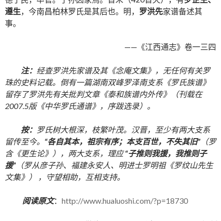
遵生
，今南昌柏林罗氏是其后也。明，
罗洪先
家谱备述其
事。
——《江西通志》卷一三四
注：
经查罗洪先家谱及其《念庵文集》，无任何有关罗
珠的史料记载。倒有一篇湖南双峰罗泽南支系《罗氏族谱》
留存了罗洪先有关批判文章《泰和族谱内外传》（刊载在
2007.5版《中华罗氏通谱》，序跋选录）。
按：
罗氏树大根深，枝繁叶茂。汉晋，至少有两大支系
留传至今。
“各自其本，祖宗有序；本支百世，不失其旧”
（罗
含《更生论》），两大支系，理应
“子推则我援，我推则子
援”
（罗从彦子孙、福建永安人、明进士罗明祖《罗纹山先生
文集》） ，守望相助，互相支持。
阅读原文
：
http://www.hualuoshi.com/?p=18730