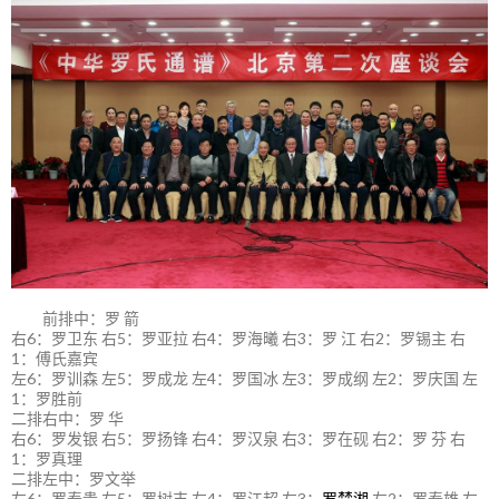
前排中：罗 箭
右6：罗卫东 右5：罗亚拉 右4：罗海曦 右3：罗 江 右2：罗锡主 右
1：傅氏嘉宾
左6：罗训森 左5：罗成龙 左4：罗国冰 左3：罗成纲 左2：罗庆国 左
1：罗胜前
二排右中：罗 华
右6：罗发银 右5：罗扬锋 右4：罗汉泉 右3：罗在砚 右2：罗 芬 右
1：罗真理
二排左中：罗文举
左6：罗泰贵 左5：罗树丰 左4：罗江超 左3：
罗楚湘
左2：罗泰雄 左