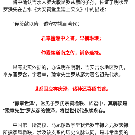
诗中确认吉水人
罗大敏
是
罗从彦
的子孙，佐证了明状元
罗洪先
在吉水《大安祠堂重建上梁文》中的描述：
“谨奠献以修，诚守祊祧而著代：
君章擅湘中之誉，早播琳琅；
仲素续道南之传，尚多逄掖。
是有史实依据的，亦说明在明朝，吉安吉水地区罗氏，
奉东晋
罗含
，字君章，豫章先生
罗从彦
为著名祖先代表。
世系固应存庆泽，诸孙还喜绍书香。
“豫章世泽”
，常见于罗氏宗祠楹联、族谱中，
其解读是
“豫章先生”罗从彦的德泽，将世世代代永续永存。
中国第一所高校、马尾船政学堂状元
罗丰禄
之兄
罗天禄
所撰家风楹联，涉及该支系的历史文脉认同，是非常重要的