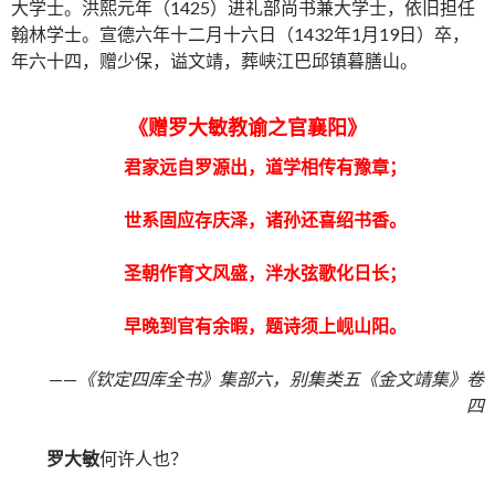
大学士。洪熙元年（1425）进礼部尚书兼大学士，依旧担任
翰林学士。宣德六年十二月十六日（1432年1月19日）卒，
年六十四，赠少保，谥文靖，葬峡江巴邱镇暮膳山。
《赠罗大敏教谕之官襄阳》
君家远自罗源出，道学相传有豫章；
世系固应存庆泽，诸孙还喜绍书香。
圣朝作育文风盛，泮水弦歌化日长；
早晚到官有余暇，题诗须上岘山阳。
——
《钦定四库全书》集部六，别集类五《金文靖集》卷
四
罗大敏
何许人也？