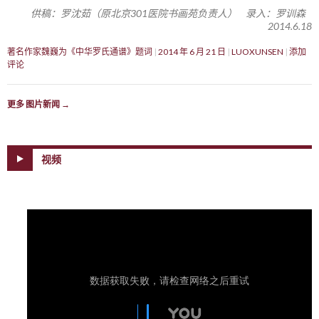
供稿：罗沈茹（原北京301医院书画苑负责人） 录入：罗训森
2014.6.18
著名作家魏巍为《中华罗氏通谱》题词
2014 年 6 月 21 日
LUOXUNSEN
添加
评论
更多 图片新闻
→
视频