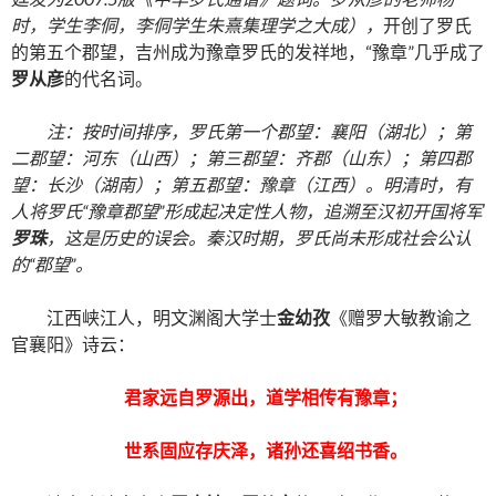
时，学生李侗，李侗学生朱熹集理学之大成），
开创了罗氏
的第五个郡望，吉州成为豫章罗氏的发祥地，“豫章”几乎成了
罗从彦
的代名词。
注：按时间排序，罗氏第一个郡望：襄阳（湖北）；第
二郡望：河东（山西）；第三郡望：齐郡（山东）；第四郡
望：长沙（湖南）；第五郡望：豫章（江西）。明清时，有
人将罗氏“豫章郡望”形成起决定性人物，追溯至汉初开国将军
罗珠
，这是历史的误会。秦汉时期，罗氏尚未形成社会公认
的“郡望”。
江西峡江人，明文渊阁大学士
金幼孜
《赠罗大敏教谕之
官襄阳》诗云：
君家远自罗源出，道学相传有豫章；
世系固应存庆泽，诸孙还喜绍书香。