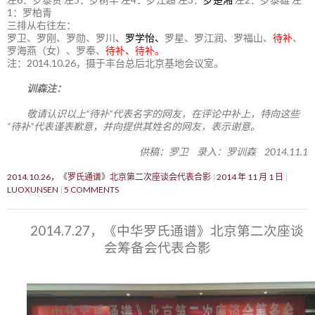
1：罗柏青
三排从右往左：
罗卫、罗刚、罗勋、罗川
、
罗学怡、
罗星、罗江润、罗福山、
待补
、
罗海燕（女）、罗奉、
待补、待补。
注：2014.10.26，摄于丰台总后北京基地会议室。
训森注：
敬请认识以上“待补”代表名字的网友，在评论中补上，特向这些
“待补”代表谨表歉意，并向提供其姓名的网友，表示谢意。
供稿：罗卫 录入：罗训森 2014.11.1
2014.10.26，《罗氏通谱》北京第二次座谈会代表合影
2014 年 11 月 1 日
LUOXUNSEN
5 COMMENTS
2014.7.27，《中华罗氏通谱》北京第二次座谈
会筹备会代表合影