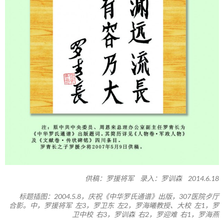
供稿：罗援将军 录入：罗训森 2014.6.18
标题插图：2004.5.8，庆祝《中华罗氏通谱》出版，307医院歺厅
合影。中，罗援将军 左3，罗卫东 左2，罗海曦教授、大校 左1，罗
卫中校 右3，罗训森 右2，罗迎难 右1，罗海燕