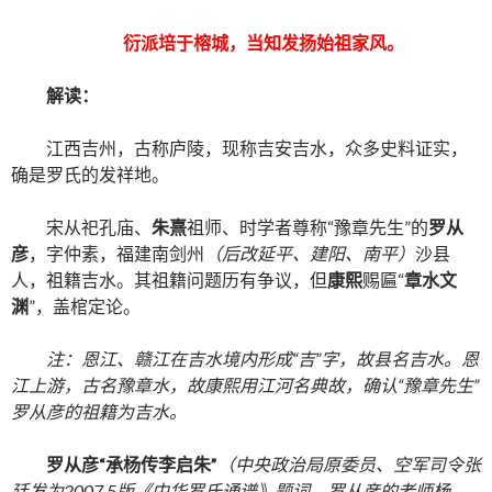
衍派培于榕城，当知发扬始祖家风。
解读：
江西吉州，古称庐陵，现称吉安吉水，众多史料证实，
确是罗氏的发祥地。
宋从祀孔庙、
朱熹
祖师、时学者尊称“豫章先生”的
罗从
彦
，字仲素，福建南剑州
（后改延平、建阳、南平）
沙县
人，祖籍吉水。其祖籍问题历有争议，但
康熙
赐匾“
章水文
渊
”，盖棺定论。
注：恩江、赣江在吉水境内形成“吉”字，故县名吉水。恩
江上游，古名豫章水，故康熙用江河名典故，确认“豫章先生”
罗从彦的祖籍为吉水。
罗从彦“承杨传李启朱”
（中央政治局原委员、空军司令张
廷发为
2007.5
版《中华罗氏通谱》题词。罗从彦的老师杨