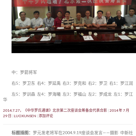
中：罗箭将军
右5：罗卫东 右4：罗延禹 右3：罗克和 右2：罗卫 右1：罗江润
左5：罗训森 左4：罗海曦 左3：罗福山 左2：罗成龙 左1：罗江
华
2014.7.27，《中华罗氏通谱》北京第二次座谈会筹备会代表合影
2014 年 7 月
29 日
LUOXUNSEN
添加评论
标题插图：
罗元发老将军在2004.9.19座谈会发言——摄影 中新社