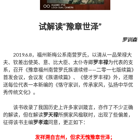
试解读“豫章世泽”
罗训森
2019.6.8，福州新梅公系南营罗氏，以清从一品荣禄大
夫、钦差出使英、意、比大臣、太仆寺卿
罗丰禄
为代表的支
系，召开《豫章福州南营罗氏族谱续修——二零一七版续篇》
首发会议，会议发《族谱续篇》、《使才罗丰禄》外，还赠
送每位代表一本新编的《恪守家训，传承家风，弘扬中华优
秀传统文化》。
该书收录了我国历史上许多家训箴言，亦作了不少正确
的解读，但在解读
罗天禄
所撰家风楹联时，出现了些偏差，
征得该书主编
罗孝逵
同意，更正如下：
发祥溯自吉州，但求无愧豫章世泽；