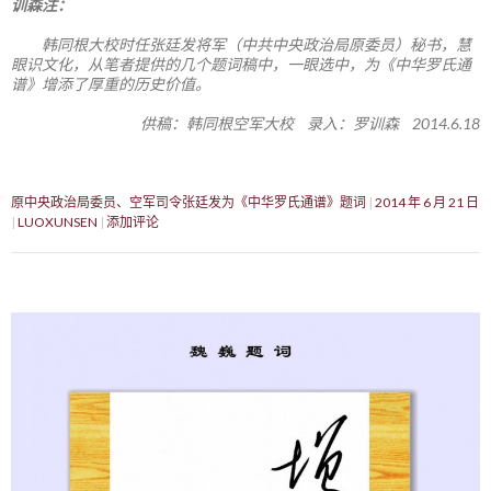
训森注：
韩同根大校时任张廷发将军（中共中央政治局原委员）秘书，慧
眼识文化，从笔者提供的几个题词稿中，一眼选中，为《中华罗氏通
谱》增添了厚重的历史价值。
供稿：韩同根空军大校 录入：罗训森 2014.6.18
原中央政治局委员、空军司令张廷发为《中华罗氏通谱》题词
2014 年 6 月 21 日
LUOXUNSEN
添加评论