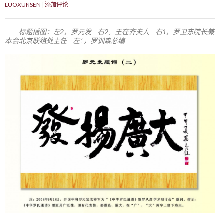
LUOXUNSEN
添加评论
标题插图：左2，罗元发 右2，王在齐夫人 右1，罗卫东院长兼
本会北京联络处主任 左1，罗训森总编