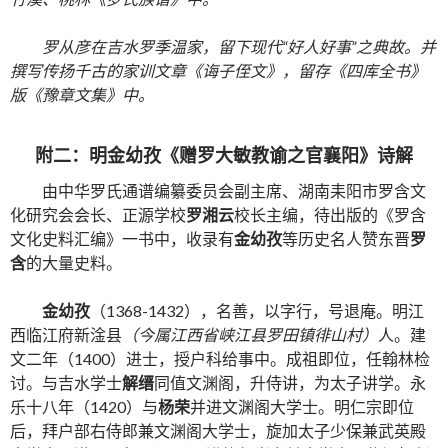
罗从彦在吉水罗季温家，留下现代“好人好事”之典故。并
撰写传扬千古的家训文章《诲子侄文》，留存《四库全书》
版《豫章文集》中。
附二：明金幼孜《赠罗大敏教谕之官襄阳》诗解
由中华罗氏通谱编纂委员会副主席、湖南耒阳市罗含文
化研究会会长、正源学校
罗湘云
校长主编，待出版的《罗含
文化史料汇编》一书中，收录有
金幼孜
等历史名人赞东晋
罗
含
的大量史料。
金幼孜
（1368-1432），名善，以字行，号退庵。明江
西临江府新淦县
（今属江西省峡江县罗田镇徘山村）
人。建
文二年（1400）进士，授户科给事中。成祖即位，任翰林检
讨。与吉水学士
解缙
同值文渊阁，升侍讲，为太子讲学。永
乐十八年（1420）与
杨荣
并进文渊阁大学士。明仁宗即位
后，拜户部右侍郎兼文渊阁大学士，旋加太子少保兼武英殿