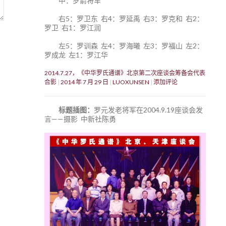
中：罗箭将军
右5：罗卫东 右4：罗延禹 右3：罗克和 右2：
罗卫 右1：罗江润
左5：罗训森 左4：罗海曦 左3：罗福山 左2：
罗成龙 左1：罗江华
2014.7.27，《中华罗氏通谱》北京第二次座谈会筹备会代表
合影
2014 年 7 月 29 日
LUOXUNSEN
添加评论
标题插图：
罗元发老将军在2004.9.19座谈会发
言——摄影 中新社陈勇