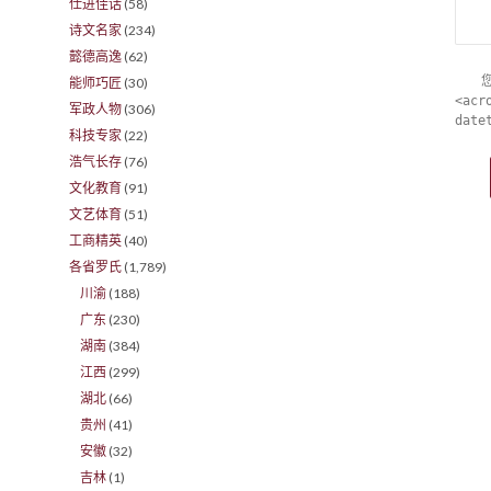
仕进佳话
(58)
诗文名家
(234)
懿德高逸
(62)
能师巧匠
(30)
<acr
军政人物
(306)
date
科技专家
(22)
浩气长存
(76)
文化教育
(91)
文艺体育
(51)
工商精英
(40)
各省罗氏
(1,789)
川渝
(188)
广东
(230)
湖南
(384)
江西
(299)
湖北
(66)
贵州
(41)
安徽
(32)
吉林
(1)