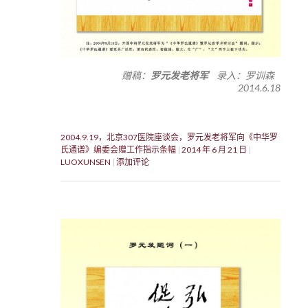
赠稿：
罗元发老将军
录入：罗训森
2014.6.18
2004.9.19，北京307医院座谈会，罗元发老将军向《中华罗
氏通谱》编委会赠工作指示条幅
2014 年 6 月 21 日
LUOXUNSEN
添加评论