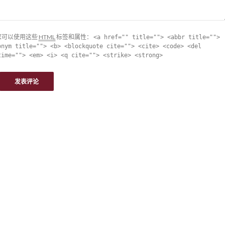
您可以使用这些
HTML
标签和属性：
<a href="" title=""> <abbr title="">
onym title=""> <b> <blockquote cite=""> <cite> <code> <del
time=""> <em> <i> <q cite=""> <strike> <strong>