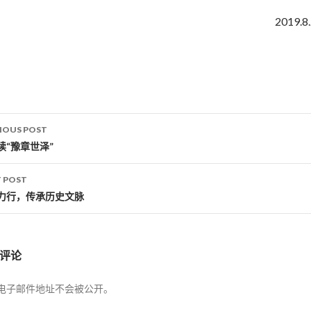
2019.8
IOUS POST
st navigation
读“豫章世泽”
 POST
力行，传承历史文脉
评论
电子邮件地址不会被公开。