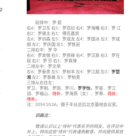
.2
前排中：罗 箭
右6：罗卫东 右5：罗亚拉 右4：罗海曦 右3：罗 江
右2：罗锡主 右1：傅氏嘉宾
左6：罗训森 左5：罗成龙 左4：罗国冰 左3：罗成
纲 左2：罗庆国 左1：罗胜前
二排右中：罗 华
右6：罗发银 右5：罗扬锋 右4：罗汉泉 右3：罗在
砚 右2：罗 芬 右1：罗真理
二排左中：罗文举
左6：罗泰贵 左5：罗树丰 左4：罗江超 左3：
罗楚
湘
左2：罗泰雄 左1：罗柏青
三排从右往左：
罗卫、罗刚、罗勋、罗川
、
罗学怡、
罗星、罗江
润、罗福山、
待补
、罗海燕（女）、罗奉、
待补、
待补。
注：2014.10.26，摄于丰台总后北京基地会议室。
训森注：
敬请认识以上“待补”代表名字的网友，在评论中
补上，特向这些“待补”代表谨表歉意，并向提供其姓