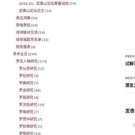
2016.10，武夷山论坛筹备动态
(59)
武夷山论坛论文
(16)
南北鸿雁
(56)
贺电贺信
(26)
诗词联对交流
(56)
续修捐款芳名录
(13)
财务报表
(6)
学术论文
(299)
PREV
罗氏人物研究
(179)
Po
试解
罗从彦研究
(52)
罗伦研究
(9)
NEXT
罗典研究
(7)
潜思
罗含研究
(66)
罗宪研究
(4)
罗洪先研究
(19)
发表
罗珠研究
(7)
罗贯中研究
(7)
罗钦顺研究
(5)
罗隐研究
(20)