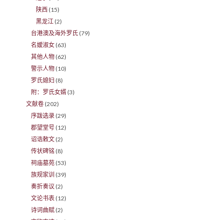
陕西
(15)
黑龙江
(2)
台港澳及海外罗氏
(79)
名嫒淑女
(63)
其他人物
(62)
警示人物
(10)
罗氏媳妇
(8)
附：罗氏女婿
(3)
文献卷
(202)
序跋选录
(29)
郡望堂号
(12)
诏诰敕文
(2)
传状碑铭
(8)
祠庙墓苑
(53)
族规家训
(39)
奏折奏议
(2)
文论书表
(12)
诗词曲赋
(2)