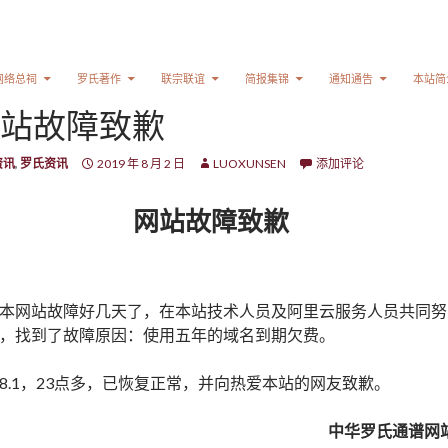
网络总祠
罗氏著作
联宗联谊
简报集锦
通知通告
本站简
站故障致歉
资讯
,
罗氏资讯
2019 年 8 月 2 日
LUOXUNSEN
添加评论
网站故障致歉
本网站故障好几天了，在本站技术人员及阿里云服务人员共同努
，找到了故障原因：使用五年的域名到期欠费。
8.1，23点多，已恢复正常，并向热爱本站的网友致歉。
中华罗氏通谱网