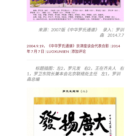
来源：2007版《中华罗氏通谱》 录入：罗训
森 2014.7.7
2004.9.19，《中华罗氏通谱》京津座谈会代表合影
2014
年 7 月 7 日
LUOXUNSEN
添加评论
标题插图：左2，罗元发 右2，王在齐夫人 右
1，罗卫东院长兼本会北京联络处主任 左1，罗训
森总编