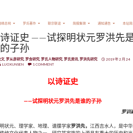
网络总祠
罗氏著作
联宗联谊
简报集锦
通知通告
本站简
诗证史 ——试探明状元罗洪先
的子孙
论文
,
罗从彦研究
,
罗含研究
,
罗氏人物研究
,
罗氏资讯
,
罗洪先研究
2019 年 2 月 24
LUOXUNSEN
1 COMMENT
以诗证史
——试探明状元罗洪先是谁的子孙
罗训
明状元、理学家、地理、谱牒学家
罗洪先，
江西吉水人，是中华
传统文化代表人物之一，研究其家族的上源具有重大的历史和当