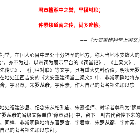
君章擅湘中之誉，早播琳琅；
仲素续道南之传，尚多逄掖。
——《大安重建祠堂上梁文
祠堂，在国人心目中是处十分神圣的地方，称为当地本支族人的
地”，亦不为过。以宗祠为展示平台的《祠堂记》、《上梁文》、
先传记》、《门柱对联》等文字，具有重大史料价值。明状元
罗
在地处江西吉安的《大安重建祠堂上梁文》中，非常明确地将东
含
，字君章，宋
罗从彦
，字仲素，作为自己的著名祖先加以崇
地处福建沙县、纪念宋从祀孔庙、朱熹祖师、时学者尊称为“豫
”
罗从彦
的省级文保单位“豫章贤祠”中，留下一副古代留传下来
。同样，非常明确地将东晋
罗含
，字君章，宋
罗从彦
，字仲素，
自己的著名祖先加以崇拜。