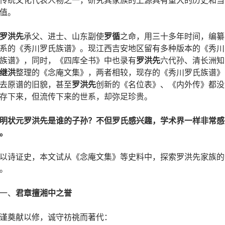
值。
罗洪先
承父、进士、山东副使
罗循
之命，用三十多年时间，编纂
系的《秀川罗氏族谱》。现江西吉安地区留有多种版本的《秀川
族谱》，同时，《四库全书》中也录有
罗洪先
六代孙、清长洲知
继洪
整理的《念庵文集》，两者相较，现存的《秀川罗氏族谱》
去原谱的旧貌，甚至
罗洪先
创新的《名位表》、《内外传》都没
存下来，但流传下来的世系，却弥足珍贵。
明状元罗洪先是谁的子孙？不但罗氏感兴趣，学术界一样非常感
。
以诗证史，本文试从《念庵文集》等史料中，探索罗洪先家族的
。
一、
君章擅湘中之誉
谨奠献以修，诚守祊祧而著代：