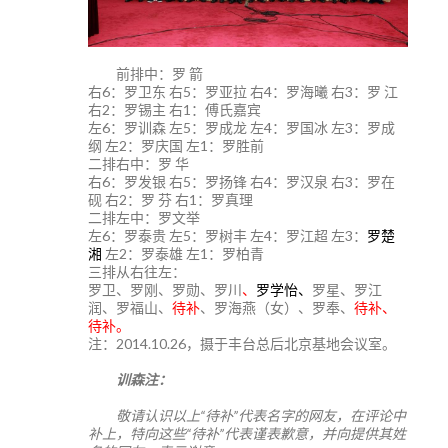
前排中：罗 箭
右6：罗卫东 右5：罗亚拉 右4：罗海曦 右3：罗 江
右2：罗锡主 右1：傅氏嘉宾
左6：罗训森 左5：罗成龙 左4：罗国冰 左3：罗成
纲 左2：罗庆国 左1：罗胜前
二排右中：罗 华
右6：罗发银 右5：罗扬锋 右4：罗汉泉 右3：罗在
砚 右2：罗 芬 右1：罗真理
二排左中：罗文举
左6：罗泰贵 左5：罗树丰 左4：罗江超 左3：
罗楚
湘
左2：罗泰雄 左1：罗柏青
三排从右往左：
罗卫、罗刚、罗勋、罗川
、
罗学怡、
罗星、罗江
润、罗福山、
待补
、罗海燕（女）、罗奉、
待补、
待补。
注：2014.10.26，摄于丰台总后北京基地会议室。
训森注：
敬请认识以上“待补”代表名字的网友，在评论中
补上，特向这些“待补”代表谨表歉意，并向提供其姓