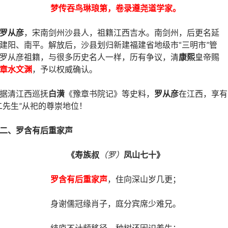
梦传吞鸟琳琅第，卷录遵尧道学家。
罗从彦
，宋南剑州沙县人，祖籍江西吉水。南剑州，后更名延
建阳、南平。解放后，沙县划归新建福建省地级市“三明市”管
罗从彦祖籍，与很多历史名人一样，历有争议，清
康熙
皇帝赐
章水文渊
，予以权威确认。
据清江西巡抚
白潢
《豫章书院记》等史料，
罗从彦
在江西，享有
二先生”从祀的尊崇地位！
二、
罗含有后重家声
《寿族叔
（罗）
凤山七十》
罗含有后重家声
，住向深山岁几更；
身谢儒冠缘肖子，庭分宾席少难兄。
结庐不计频移径，种树还因识养生；