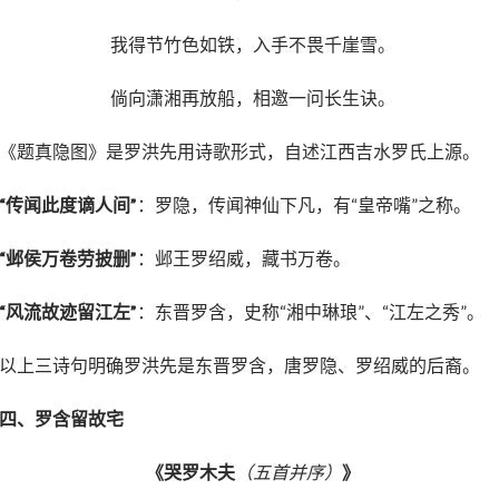
我得节竹色如铁，入手不畏千崖雪。
倘向潇湘再放船，相邀一问长生诀。
《题真隐图》是罗洪先用诗歌形式，自述江西吉水罗氏上源。
“传闻此度谪人间”
：罗隐，传闻神仙下凡，有“皇帝嘴”之称。
“邺侯万卷劳披删”
：邺王罗绍威，藏书万卷。
“风流故迹留江左”
：东晋罗含，史称“湘中琳琅”、“江左之秀”。
以上三诗句明确罗洪先是东晋罗含，唐罗隐、罗绍威的后裔。
四、
罗含留故宅
《哭罗木夫
（五首并序）
》