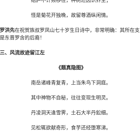
怪是菊花开独晚，故留尊酒纵闲情。
罗洪先
在祝贺族叔罗凤山七十岁生日诗中，非常明确：其所在支
是东晋罗含的后裔！
三、
风流故迹留江左
《题真隐图》
南岳诸峰青复青，上当朱鸟下洞庭。
其中神物不自秘，往往变现生明灵。
丹凌洞天逢雪霁，土石大半丹鈆细。
见松辄欲献奇形，食芋还经堕寒涕。