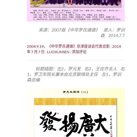
来源：2007版《中华罗氏通谱》 录入：罗训
森 2014.7.7
2004.9.19，《中华罗氏通谱》京津座谈会代表合影
2014
年 7 月 7 日
LUOXUNSEN
添加评论
标题插图：左2，罗元发 右2，王在齐夫人 右
1，罗卫东院长兼本会北京联络处主任 左1，罗训
森总编