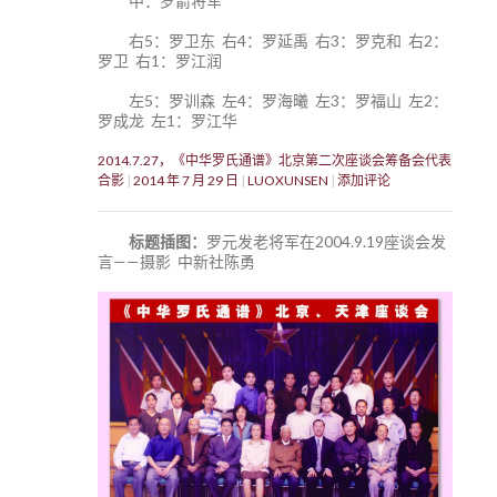
中：罗箭将军
右5：罗卫东 右4：罗延禹 右3：罗克和 右2：
罗卫 右1：罗江润
左5：罗训森 左4：罗海曦 左3：罗福山 左2：
罗成龙 左1：罗江华
2014.7.27，《中华罗氏通谱》北京第二次座谈会筹备会代表
合影
2014 年 7 月 29 日
LUOXUNSEN
添加评论
标题插图：
罗元发老将军在2004.9.19座谈会发
言——摄影 中新社陈勇