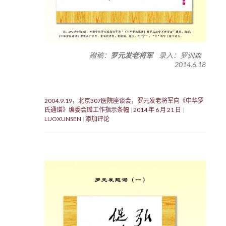
赠稿：
罗元发老将军
录入：罗训森
2014.6.18
2004.9.19，北京307医院座谈会，罗元发老将军向《中华罗
氏通谱》编委会赠工作指示条幅
2014 年 6 月 21 日
LUOXUNSEN
添加评论