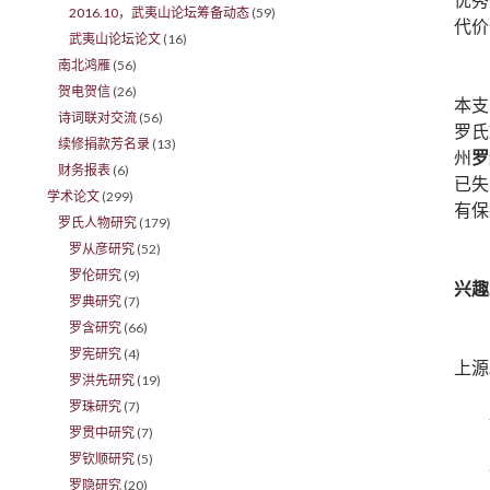
2016.10，武夷山论坛筹备动态
(59)
代价
武夷山论坛论文
(16)
南北鸿雁
(56)
贺电贺信
(26)
本支
诗词联对交流
(56)
罗氏
续修捐款芳名录
(13)
州
罗
财务报表
(6)
已失
学术论文
(299)
有保
罗氏人物研究
(179)
罗从彦研究
(52)
罗伦研究
(9)
兴趣
罗典研究
(7)
罗含研究
(66)
罗宪研究
(4)
上源
罗洪先研究
(19)
罗珠研究
(7)
罗贯中研究
(7)
罗钦顺研究
(5)
罗隐研究
(20)