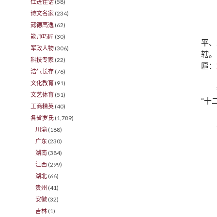
仕进佳话
(58)
诗文名家
(234)
懿德高逸
(62)
能师巧匠
(30)
平、
军政人物
(306)
辖。
科技专家
(22)
匾：
浩气长存
(76)
文化教育
(91)
文艺体育
(51)
“十
工商精英
(40)
各省罗氏
(1,789)
川渝
(188)
广东
(230)
湖南
(384)
江西
(299)
湖北
(66)
贵州
(41)
安徽
(32)
吉林
(1)