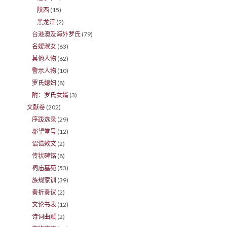
陕西
(15)
黑龙江
(2)
台港澳及海外罗氏
(79)
名嫒淑女
(63)
其他人物
(62)
警示人物
(10)
罗氏媳妇
(8)
附：罗氏女婿
(3)
文献卷
(202)
序跋选录
(29)
郡望堂号
(12)
诏诰敕文
(2)
传状碑铭
(8)
祠庙墓苑
(53)
族规家训
(39)
奏折奏议
(2)
文论书表
(12)
诗词曲赋
(2)