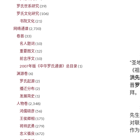
罗氏世系研究
(39)
罗氏文化研究
(106)
书院文化
(21)
网络通谱
(2,730)
卷首
(33)
名人题词
(10)
重要图文
(12)
前言序文
(10)
“圣
2007年版《中华罗氏通谱》总目录
(1)
《祖
渊源卷
(6)
洪先
罗氏起源
(2)
晋
罗
播迁分布
(2)
拜。
发展简史
(1)
人物卷
(2,348)
鸿儒硕彦
(56)
先生
王侯卿相
(175)
对联
将帅武勇
(279)
作为
忠义循良
(672)