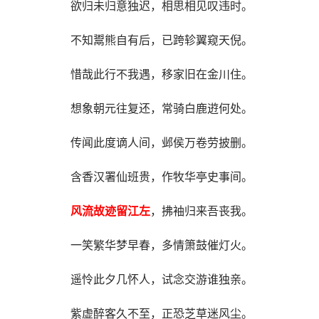
欲归未归意独迟，相思相见叹违时。
不知鬻熊自有后，已跨轸翼窥天倪。
惜哉此行不我遇，移家旧在金川住。
想象朝元往复还，常骑白鹿逰何处。
传闻此度谪人间，邺侯万卷劳披删。
含香汉署仙班贵，作牧华亭史事间。
风流故迹留江左
，拂袖归来吾丧我。
一笑繁华梦早春，多情箫鼓催灯火。
遥怜此夕几怀人，试念交游谁独亲。
紫虚醉客久不至，正恐芝草迷风尘。