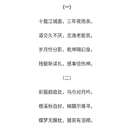
（一）
十载江城面，三年夜雨亲。
道交久不厌，志逸老能贫。
岁月怜分影，乾坤隔幻身。
残躯新读礼，感事倍伤神。
（二）
彩服趋庭处，乌巾对月吟。
橙溪秋自好，椒醑尔难寻。
蝶梦无醒枕，猿哀有泪襟。