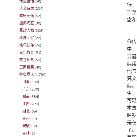
仕进佳话
(58)
行，
诗文名家
(234)
迁至
懿德高逸
(62)
念和
能师巧匠
(30)
军政人物
(306)
科技专家
(22)
作传
浩气长存
(76)
中，
文化教育
(91)
显赫
文艺体育
(51)
典弟
工商精英
(40)
他与
各省罗氏
(1,789)
究文
川渝
(188)
典。
广东
(230)
生，
湖南
(384)
可轻
江西
(299)
本宣
湖北
(66)
胪罗
贵州
(41)
是在
安徽
(32)
了。
吉林
(1)
典的