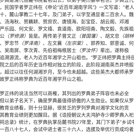
，民国学者罗正纬在《申论“近百年湖南学风”》一文写道：“老
十，麓山掌教二十七年，及门弟子，以学至通显者二百余人。魏
、汤海秋、贺藕耕、贺庶农、唐镜海、彭宝臣、胡云阁、邓湘
严乐园、何文安、罗文禧、袁道南、欧阳坦斋、陶文毅、先族祖
公
（罗修源）
皆是。再传弟子曾文正
（曾国藩）
、胡文忠
（胡林
、罗忠节
（罗泽南）
、左文襄
（左宗棠）
、郭养知、郭意诚、何
、吴南屏、李次青、先伯祖梅根居士
（罗汝怀）
辈出，遂称极
追溯源流，老人为近百年湘学之开山祖也。”罗正纬把罗典主持
院之后的百年历史当作相对独立的阶段，此阶段湖南英杰井喷般
，超过以往任何湖湘岁月，至今也未超越。这些英杰大都师承罗
故罗正纬称罗典为近百年湘学开山之祖。
罗正纬的说法当然可以商榷，其列出的罗典弟子阵容也未必全
但以弟子名天下，确是罗典最值得骄傲的人生勋业。如果仅从罗
教育业绩看，则十分显赫，很贫乏的罗列罗典对湘学文化的贡
其教育业绩则更加醒目。据《诰授朝议大夫鸿胪寺少卿罗典入祀
祠总录》统计，在罗典执掌岳麓书院27年里，其门下弟子“乡试
一百八十七人，会试中进士者三十六人，选拔及举优行贡成均者