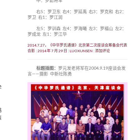
中：罗箭将军
右5：罗卫东 右4：罗延禹 右3：罗克和 右2：
罗卫 右1：罗江润
左5：罗训森 左4：罗海曦 左3：罗福山 左2：
罗成龙 左1：罗江华
2014.7.27，《中华罗氏通谱》北京第二次座谈会筹备会代表
合影
2014 年 7 月 29 日
LUOXUNSEN
添加评论
标题插图：
罗元发老将军在2004.9.19座谈会发
言——摄影 中新社陈勇
学
鸿
该