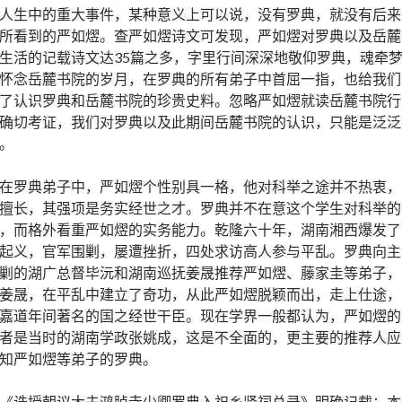
人生中的重大事件，某种意义上可以说，没有罗典，就没有后来
所看到的严如熤。查严如熤诗文可发现，严如熤对罗典以及岳麓
生活的记载诗文达35篇之多，字里行间深深地敬仰罗典，魂牵
怀念岳麓书院的岁月，在罗典的所有弟子中首屈一指，也给我们
了认识罗典和岳麓书院的珍贵史料。忽略严如熤就读岳麓书院行
确切考证，我们对罗典以及此期间岳麓书院的认识，只能是泛泛
。
在罗典弟子中，严如熤个性别具一格，他对科举之途并不热衷，
擅长，其强项是务实经世之才。罗典并不在意这个学生对科举的
，而格外看重严如熤的实务能力。乾隆六十年，湖南湘西爆发了
起义，官军围剿，屡遭挫折，四处求访高人参与平乱。罗典向主
剿的湖广总督毕沅和湖南巡抚姜晟推荐严如熤、藤家圭等弟子，
姜晟，在平乱中建立了奇功，从此严如熤脱颖而出，走上仕途，
嘉道年间著名的国之经世干臣。现在学界一般都认为，严如熤的
者是当时的湖南学政张姚成，这是不全面的，更主要的推荐人应
知严如熤等弟子的罗典。
《诰授朝议大夫鸿胪寺少卿罗典入祀乡贤祠总录》明确记载：本