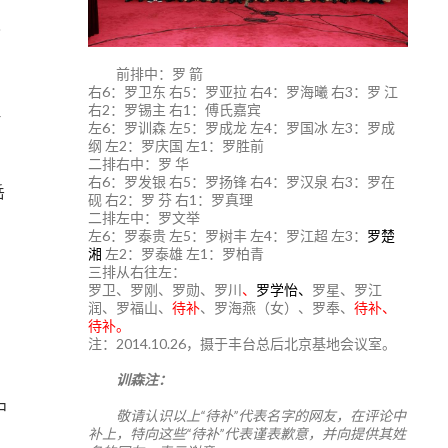
人
前排中：罗 箭
右6：罗卫东 右5：罗亚拉 右4：罗海曦 右3：罗 江
右2：罗锡主 右1：傅氏嘉宾
左6：罗训森 左5：罗成龙 左4：罗国冰 左3：罗成
纲 左2：罗庆国 左1：罗胜前
二排右中：罗 华
右6：罗发银 右5：罗扬锋 右4：罗汉泉 右3：罗在
岳
砚 右2：罗 芬 右1：罗真理
二排左中：罗文举
左6：罗泰贵 左5：罗树丰 左4：罗江超 左3：
罗楚
湘
左2：罗泰雄 左1：罗柏青
三排从右往左：
罗卫、罗刚、罗勋、罗川
、
罗学怡、
罗星、罗江
润、罗福山、
待补
、罗海燕（女）、罗奉、
待补、
待补。
注：2014.10.26，摄于丰台总后北京基地会议室。
训森注：
中
敬请认识以上“待补”代表名字的网友，在评论中
补上，特向这些“待补”代表谨表歉意，并向提供其姓