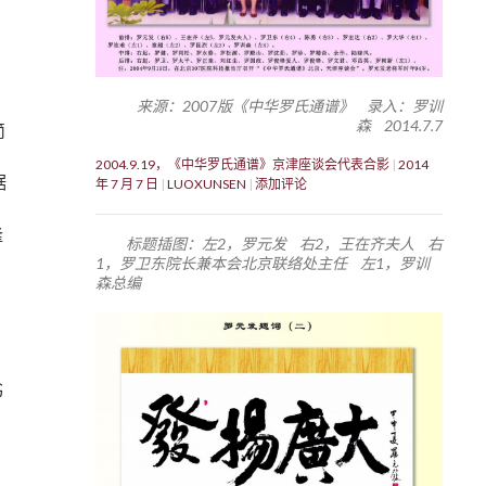
来源：2007版《中华罗氏通谱》 录入：罗训
森 2014.7.7
简
2004.9.19，《中华罗氏通谱》京津座谈会代表合影
2014
据
年 7 月 7 日
LUOXUNSEN
添加评论
，
隆
标题插图：左2，罗元发 右2，王在齐夫人 右
1，罗卫东院长兼本会北京联络处主任 左1，罗训
森总编
书
，