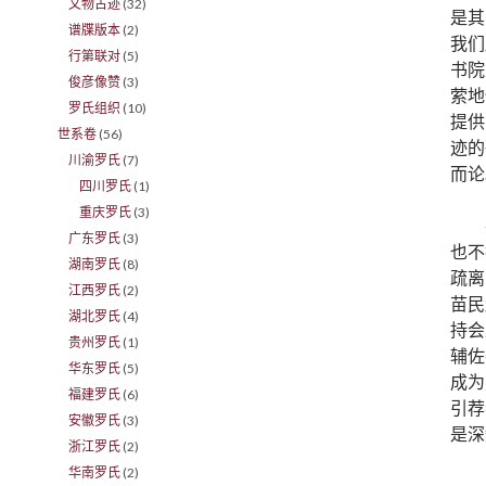
文物古迹
(32)
是其
谱牒版本
(2)
我们
行第联对
(5)
书院
俊彦像赞
(3)
萦地
罗氏组织
(10)
提供
世系卷
(56)
迹的
川渝罗氏
(7)
而论
四川罗氏
(1)
重庆罗氏
(3)
广东罗氏
(3)
也不
湖南罗氏
(8)
疏离
江西罗氏
(2)
苗民
湖北罗氏
(4)
持会
贵州罗氏
(1)
辅佐
华东罗氏
(5)
成为
福建罗氏
(6)
引荐
安徽罗氏
(3)
是深
浙江罗氏
(2)
华南罗氏
(2)