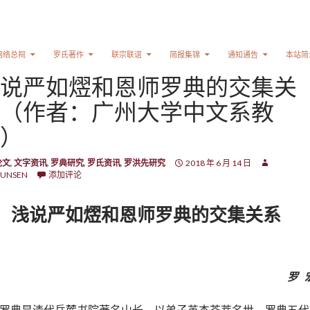
网络总祠
罗氏著作
联宗联谊
简报集锦
通知通告
本站简
说严如熤和恩师罗典的交集关
（作者：广州大学中文系教
）
论文
,
文字资讯
,
罗典研究
,
罗氏资讯
,
罗洪先研究
2018 年 6 月 14 日
UNSEN
添加评论
浅说严如熤和恩师罗典的交集关系
罗 
罗典是清代岳麓书院著名山长，以弟子英杰荟萃名世。罗典五代