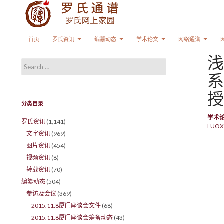
Search
SKIP TO CONTENT
首页
罗氏资讯
编纂动态
学术论文
网络通谱
浅
Search for:
系
授
分类目录
学术
罗氏资讯
(1,141)
LUOX
文字资讯
(969)
图片资讯
(454)
视频资讯
(8)
转载资讯
(70)
编纂动态
(504)
参访及会议
(369)
2015.11.8厦门座谈会文件
(68)
2015.11.8厦门座谈会筹备动态
(43)