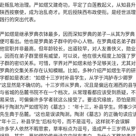
赴叛乱地治理。严如熤又建奇功，平定了白莲教起义，从知县升
陕西按察使，成为治乱奇才。死后授陕西布政使衔。是经世派理
践行的突出代表。
严如熤是继承罗典衣钵最多，因而深知罗典的弟子—从其为罗典
便可看出。他也是罗典弟子群中的中心人物。在罗典成名弟子群
他官职并非最高，但年龄较长，出道较早，对人友善侠义，勋业
，因而在弟子群里很有威望，可以说，他在很大程度上加强了罗
子群的密切关系。可惜，学界对严如熤未给予足够关注，尤其对
罗典的交集关系存在认知模糊。比如，多种介绍严如熤生平的研
字都如是表述：“如熤十三岁时补县学生，从学于鸿胪寺少卿罗
”这显然是不确切的。十三岁师从罗典，况且是偏远在湘西的县
与省城的岳麓书院不在一个档次，从常理看都应该受到质疑，不
易采信，可偏偏许多学者就这么接受了。要追究缘故，恐怕是照
科于陶澍为严如熤写的《墓志》：“年十三，补县学生。师事少
先生典于岳麓。”这也是误读陶澍。陶澍《墓志》的正确句读应
“年十三，补县学生”后标句号，而不是逗号。这样就不会误解
许多学人依然不暇思索，草率标点为逗号，造成严十三岁师从罗
误导。其实，严如熤的传世诗文中就有表白，为什么不略加考证