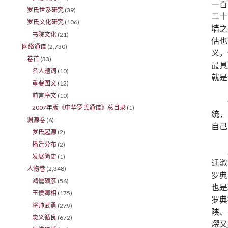
一百
罗氏世系研究
(39)
二十
罗氏文化研究
(106)
墙之
书院文化
(21)
估也
网络通谱
(2,730)
义，
卷首
(33)
最具
名人题词
(10)
就是
重要图文
(12)
前言序文
(10)
2007年版《中华罗氏通谱》总目录
(1)
统，
渊源卷
(6)
自己
罗氏起源
(2)
播迁分布
(2)
发展简史
(1)
迁溆
人物卷
(2,348)
罗典
鸿儒硕彦
(56)
也是
王侯卿相
(175)
罗典
将帅武勇
(279)
陕、
忠义循良
(672)
熤又