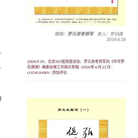
赠稿：
罗元发老将军
录入：罗训森
2014.6.18
严
2004.9.19，北京307医院座谈会，罗元发老将军向《中华罗
氏通谱》编委会赠工作指示条幅
2014 年 6 月 21 日
个
LUOXUNSEN
添加评论
谱