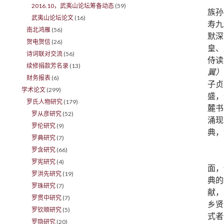
2016.10，武夷山论坛筹备动态
(59)
族孙
武夷山论坛论文
(16)
寿九
南北鸿雁
(56)
默深
贺电贺信
(26)
皇、
诗词联对交流
(56)
侍读
续修捐款芳名录
(13)
翼）
财务报表
(6)
子贞
学术论文
(299)
盛，
罗氏人物研究
(179)
麓书
罗从彦研究
(52)
涌现
罗伦研究
(9)
典，
罗典研究
(7)
罗含研究
(66)
罗宪研究
(4)
面，
罗洪先研究
(19)
典的
罗珠研究
(7)
献，
罗贯中研究
(7)
乡贤
罗钦顺研究
(5)
式者
罗隐研究
(20)