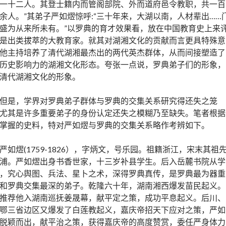
一十二人。其登士籍内而管阁部院、外而道府邑令教职，共一百
余人。”其弟子严如熤惊呼:“三十年来，大湖以南，人材辈出……
盛为从来所未有。”以罗典的育才效果看，放在中国教育史上来
是出类拔萃的大教育家。就其对湖湘文化的贡献而言更具特殊意
他主持培养了清代湖湘最杰出的两代英杰群体，从而间接塑造了
历史影响力的湖湘文化形态。夸张一点说，罗典弟子们的形象，
清代湖湘文化的形象。
但是，学界对罗典弟子群体与罗典的交集关系研究得还失之笼
尤其是许多重要弟子的身份认定还失之模糊乃至缺失。笔者根据
掌握的史料，特对严如熤与罗典的交集关系略作考辨如下。
严如熤(1759-1826），字炳文，号乐园。祖籍浙江，宋末其祖
浦。严如熤出身书香世家，十三岁补县学生。后入岳麓书院从学
，究心舆图、兵法、星卜之术，深得罗典真传，是罗典最为器重
和罗典交集最深的弟子。乾隆六十年，湖南湘西爆发苗民起义。
推荐他入湖南巡抚姜晟幕，献平定之策，成功平息起义。后川、
鄂三省边区又爆发了白莲教起义，嘉庆帝招天下应对之策，严如
脱颖而出，献平治之策，获得嘉庆帝的高度赞赏，委任严身体力