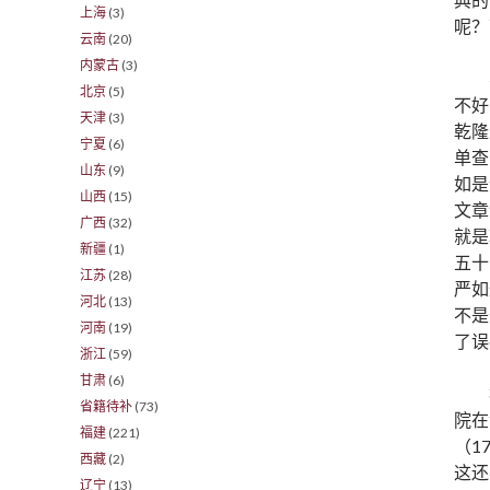
上海
(3)
呢？
云南
(20)
内蒙古
(3)
北京
(5)
不好
天津
(3)
乾隆
宁夏
(6)
单查
山东
(9)
如是
山西
(15)
文章
广西
(32)
就是
新疆
(1)
五十
江苏
(28)
严如
河北
(13)
不是
河南
(19)
了误
浙江
(59)
甘肃
(6)
省籍待补
(73)
院在
福建
(221)
（1
西藏
(2)
这还
辽宁
(13)