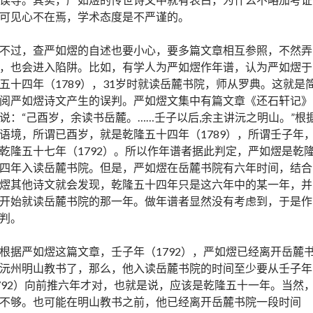
可见心不在焉，学术态度是不严谨的。
不过，查严如熤的自述也要小心，要多篇文章相互参照，不然弄
，也会进入陷阱。比如，有学人为严如熤作年谱，认为严如熤于
五十四年（1789），31岁时就读岳麓书院，师从罗典。这就是
阅严如熤诗文产生的误判。严如熤文集中有篇文章《还石轩记》
说：“己酉岁，余读书岳麓。……壬子以后,余主讲沅之明山。”根
语境，所谓已酉岁，就是乾隆五十四年（1789），所谓壬子年
乾隆五十七年（1792）。所以作年谱者据此判定，严如熤是乾
四年入读岳麓书院。但是，严如熤在岳麓书院有六年时间，结合
熤其他诗文就会发现，乾隆五十四年只是这六年中的某一年，并
开始就读岳麓书院的那一年。做年谱者显然没有考虑到，于是作
判。
根据严如熤这篇文章，壬子年（1792），严如熤已经离开岳麓
沅州明山教书了，那么，他入读岳麓书院的时间至少要从壬子年
792）向前推六年才对，也就是说，应该是乾隆五十一年。当然
不够。也可能在明山教书之前，他已经离开岳麓书院一段时间