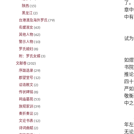
了。
陕西
(15)
章中
黑龙江
(2)
中有
台港澳及海外罗氏
(79)
名嫒淑女
(63)
其他人物
(62)
试为
警示人物
(10)
罗氏媳妇
(8)
附：罗氏女婿
(3)
如熤
文献卷
(202)
书院
序跋选录
(29)
推论
郡望堂号
(12)
四十
诏诰敕文
(2)
严如
传状碑铭
(8)
敬衡
祠庙墓苑
(53)
中之
族规家训
(39)
奏折奏议
(2)
文论书表
(12)
年左
诗词曲赋
(2)
无论