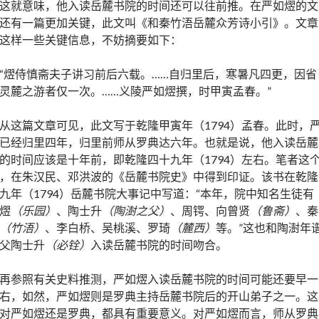
这就意味，他入读岳麓书院的时间还可以往前推。在严如熤的文
还有一篇更加关键，此文叫《和秦竹浯岳麓众芳诗小引》。文章
这样一些关键信息，不妨摘要如下：
“熤侍慎斋夫子讲习前后六载。……自归里后，寒暑凡四更，因省
灵麓之游者仅一次。……义陵严如熤撰，时甲寅孟春。”
从这篇文章可见，此文写于乾隆甲寅年（1794）孟春。此时，
已经归里四年，归里前师从罗典达六年。也就是说，他入读岳麓
的时间应该是十年前，即乾隆四十九年（1794）左右。笔者这
，在朱汉民、邓洪波的《岳麓书院史》中得到印证。该书在乾隆
九年（1794）岳麓书院大事记中写道：“本年，院中知名生徒有
熤
（乐园）
、陶士升
（陶澍之父）
、周锷、向曾贤
（鲁斋）
、秦
（竹浯）
、李白桥、吴桃溪、罗琦
（麓西）
等。”这也和陶澍年
父陶士升
（必铨）
入读岳麓书院的时间吻合。
再参照有关史料推测，严如熤入读岳麓书院的时间可能还要早一
右，如然，严如熤则是罗典主持岳麓书院后的开山弟子之一。这
对严如熤还是罗典，都具有重要意义。对严如熤而言，师从罗典