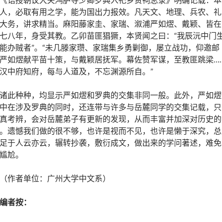
人，必取有用之学，能为国出力报效。凡天文、地理、兵农、礼
大务，讲求精当。麻阳藤家圭、家瑞、溆浦严如熤、戴颖、皆在
七八年，身受其教。乙卯苗匪猖獗，本贤闻之曰：“我辰沅中门
能办贼者”。“未几滕家瓒、家瑞集乡勇剿御，屡立战功，仰邀邮
严如熤献平苗十策，与戴颖居抚军。幕佐赞军谋，至教匪跳梁…
汉中府知府，每与人道及，不忘渊源所自。”
诸此种种，均显示严如熤和罗典的交集非同一般。此外，严如熤
中在涉及罗典的同时，还连带与许多与岳麓同学的交集记载，只
真考辨，会对岳麓弟子有更新的发现，从而丰富并加深对历史的
。遗憾我们做的很不够，也许是视而不见，也许是懒于深究，总
足于人云亦云，辗转抄袭，敷衍成文，做出来的学问著述，难免
尴尬。
（作者单位：广州大学中文系）
编者按：