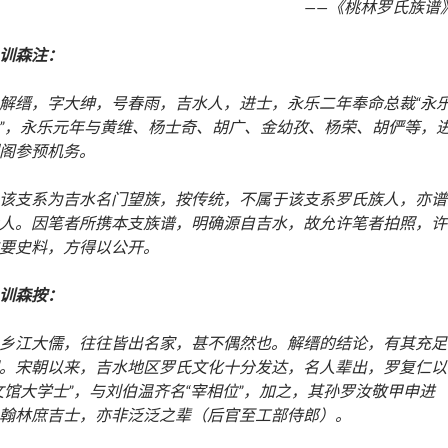
——《桃林罗氏族谱
训森注：
解缙，字大绅，号春雨，吉水人，进士，永乐二年奉命总裁“永
”，永乐元年与黄维、杨士奇、胡广、金幼孜、杨荣、胡俨等，
阁参预机务。
该支系为吉水名门望族，按传统，不属于该支系罗氏族人，亦谱
人。因笔者所携本支族谱，明确源自吉水，故允许笔者拍照，许
要史料，方得以公开。
训森按：
乡江大儒，往往皆出名家，甚不偶然也。解缙的结论，有其充足
。宋朝以来，吉水地区罗氏文化十分发达，名人辈出，罗复仁以
文馆大学士”，与刘伯温齐名“宰相位”，加之，其孙罗汝敬甲申进
翰林庶吉士，亦非泛泛之辈（后官至工部侍郎）。