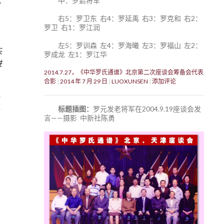
中：罗箭将军
》
右5：罗卫东 右4：罗延禹 右3：罗克和 右2：
罗卫 右1：罗江润
左5：罗训森 左4：罗海曦 左3：罗福山 左2：
乐
罗成龙 左1：罗江华
进
2014.7.27，《中华罗氏通谱》北京第二次座谈会筹备会代表
合影
2014 年 7 月 29 日
LUOXUNSEN
添加评论
标题插图：
罗元发老将军在2004.9.19座谈会发
言——摄影 中新社陈勇