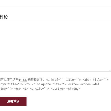
评论
您可以使用这些
HTML
标签和属性：
<a href="" title=""> <abbr title="">
onym title=""> <b> <blockquote cite=""> <cite> <code> <del
time=""> <em> <i> <q cite=""> <strike> <strong>