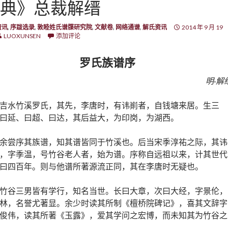
典》总裁解缙
资讯
,
序跋选录
,
敦睦姓氏谱牒研究院
,
文献卷
,
网络通谱
,
解氏资讯
2014 年 9 月 19
LUOXUNSEN
添加评论
罗氏族谱序
明·解
吉水竹溪罗氏，其先，李唐时，有讳崱者，自钱塘来居。生三
曰延、曰超、曰达，其后益大，为印岗，为湖西。
余尝序其族谱，知其谱皆同于竹溪也。后当宋季淳祐之际，其讳
，字季温，号竹谷老人者，始为谱。序称自远祖以来，计其世代
曰四百年。则与他谱所著源流正同，其在李唐时无疑也。
竹谷三男皆有学行，知名当世。长曰大章，次曰大经，字景伦，
林，名誉尤著显。余少时读其所制《檀桥院碑记》，喜其文辞字
俊伟，读其所著《玉露》，爱其学问之宏博，而未知其为竹谷之
。