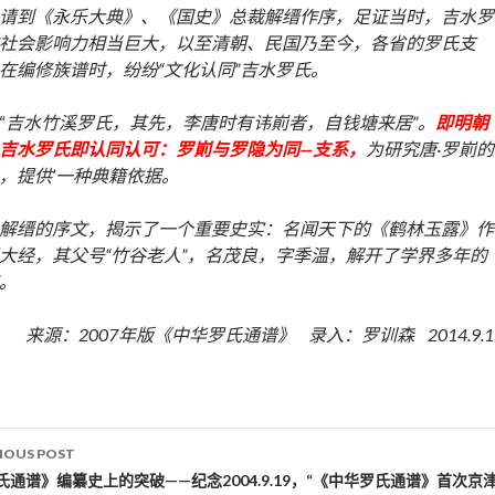
请到《永乐大典》、《国史》总裁解缙作序，足证当时，吉水罗
社会影响力相当巨大，以至清朝、民国乃至今，各省的罗氏支
在编修族谱时，纷纷“文化认同”吉水罗氏。
“
吉水竹溪罗氏，其先，李唐时有讳崱者，自钱塘来居”。
即明朝
吉水罗氏即认同认可：罗崱与罗隐为同—支系，
为研究唐·罗崱的
，提供’一种典籍依据。
解缙的序文，揭示了一个重要史实：名闻天下的《鹤林玉露》作
大经，其父号“竹谷老人”，名茂良，字季温，解开了学界多年的
。
来源：2007年版《中华罗氏通谱》 录入：罗训森 2014.9.1
IOUS POST
st navigation
氏通谱》编纂史上的突破——纪念2004.9.19，“《中华罗氏通谱》首次京