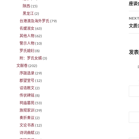
座谈
陕西
(15)
黑龙江
(2)
NEXT
台港澳及海外罗氏
(79)
文质
名嫒淑女
(63)
其他人物
(62)
警示人物
(10)
罗氏媳妇
(8)
发表
附：罗氏女婿
(3)
文献卷
(202)
序跋选录
(29)
郡望堂号
(12)
诏诰敕文
(2)
传状碑铭
(8)
祠庙墓苑
(53)
族规家训
(39)
奏折奏议
(2)
文论书表
(12)
诗词曲赋
(2)