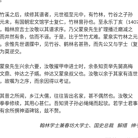
竹溪之后，续修其谱者，元世祖至元中，有竹林，竹谷之子孙
元未，有国朝宏文馆学士复仁，竹林曾孙也。至永乐丁亥（140
，翰林庶吉士汝敬以其谱求序。乃父蒙泉先生扩理播迁磨减之
而井然有条，信而不诬。于是，比于竺竹尤难。蒙泉实竹林之元
。余惟先世谱牒中，见竹谷、鹤林名甚熟，而先公又与学士（复
为莫逆交。
蒙泉先生兴余六要，汝敬擢甲申进士时，余条知贡举先舅高梅
文鼎、仲达之子婿。仲达又蒙泉叔父也。汝敬以余于其家有连世
，故嘱为之序，而余因得以考证。
其昔之所闻，乡江大儒，往往皆出名家，甚不偶然也。汝敬父
拳拳修续，其用心甚仁。吾知贤子孙必绳绳而起欤。若学士君事
有余所撰神道碑铭，兹不赘。
翰林学士兼春坊大学士、国史总裁 解缙 绅