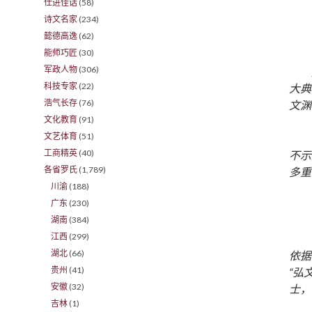
仕进佳话
(58)
诗文名家
(234)
懿德高逸
(62)
能师巧匠
(30)
军政人物
(306)
科技专家
(22)
大典
浩气长存
(76)
文渊
文化教育
(91)
文艺体育
(51)
工商精英
(40)
不示
各省罗氏
(1,789)
多重
川渝
(188)
广东
(230)
湖南
(384)
江西
(299)
湖北
(66)
依据
贵州
(41)
“弘
安徽
(32)
士，
吉林
(1)