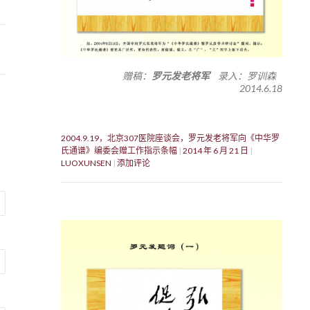
赠稿：
罗元发老将军
录入：罗训森
2014.6.18
2004.9.19，北京307医院座谈会，罗元发老将军向《中华罗
氏通谱》编委会赠工作指示条幅
2014 年 6 月 21 日
LUOXUNSEN
添加评论