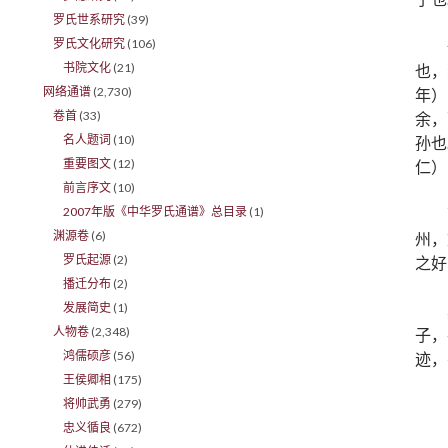
罗氏世系研究
(39)
罗氏文化研究
(106)
书院文化
(21)
也，
网络通谱
(2,730)
年）
卷首
(33)
余，
名人题词
(10)
孙也
重要图文
(12)
仁）
前言序文
(10)
2007年版《中华罗氏通谱》总目录
(1)
渊源卷
(6)
州，
罗氏起源
(2)
之好
播迁分布
(2)
发展简史
(1)
人物卷
(2,348)
子，
鸿儒硕彦
(56)
迹，
王侯卿相
(175)
将帅武勇
(279)
忠义循良
(672)