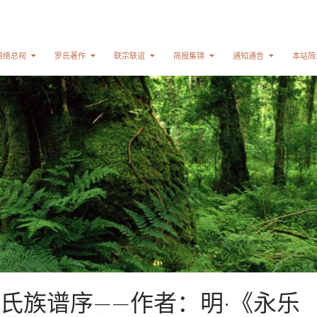
网络总祠
罗氏著作
联宗联谊
简报集锦
通知通告
本站简
氏族谱序——作者：明·《永乐