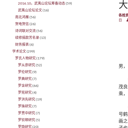
大
2016.10，武夷山论坛筹备动态
(59)
武夷山论坛论文
(16)
各姓
南北鸿雁
(56)
日
贺电贺信
(26)
诗词联对交流
(56)
续修捐款芳名录
(13)
财务报表
(6)
学术论文
(299)
罗氏人物研究
(179)
罗从彦研究
(52)
男，
罗伦研究
(9)
罗典研究
(7)
罗含研究
(66)
茂良
罗宪研究
(4)
乘，
罗洪先研究
(19)
罗珠研究
(7)
罗贯中研究
(7)
号鹤
罗钦顺研究
(5)
画之
罗隐研究
(20)
子也