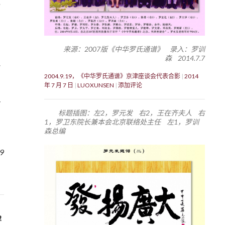
来源：2007版《中华罗氏通谱》 录入：罗训
森 2014.7.7
2004.9.19，《中华罗氏通谱》京津座谈会代表合影
2014
年 7 月 7 日
LUOXUNSEN
添加评论
标题插图：左2，罗元发 右2，王在齐夫人 右
1，罗卫东院长兼本会北京联络处主任 左1，罗训
森总编
9
津