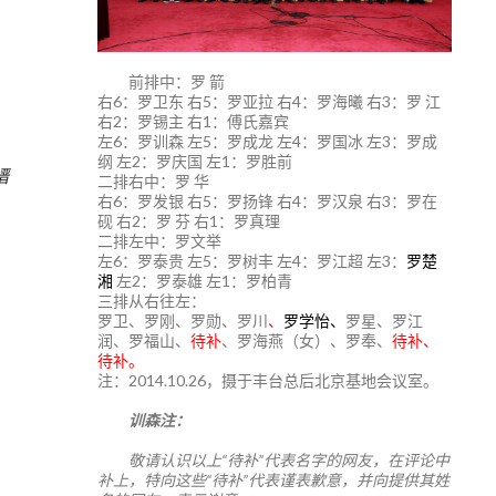
前排中：罗 箭
右6：罗卫东 右5：罗亚拉 右4：罗海曦 右3：罗 江
右2：罗锡主 右1：傅氏嘉宾
左6：罗训森 左5：罗成龙 左4：罗国冰 左3：罗成
纲 左2：罗庆国 左1：罗胜前
缙
二排右中：罗 华
右6：罗发银 右5：罗扬锋 右4：罗汉泉 右3：罗在
砚 右2：罗 芬 右1：罗真理
二排左中：罗文举
左6：罗泰贵 左5：罗树丰 左4：罗江超 左3：
罗楚
湘
左2：罗泰雄 左1：罗柏青
三排从右往左：
罗卫、罗刚、罗勋、罗川
、
罗学怡、
罗星、罗江
润、罗福山、
待补
、罗海燕（女）、罗奉、
待补、
待补。
注：2014.10.26，摄于丰台总后北京基地会议室。
训森注：
敬请认识以上“待补”代表名字的网友，在评论中
补上，特向这些“待补”代表谨表歉意，并向提供其姓