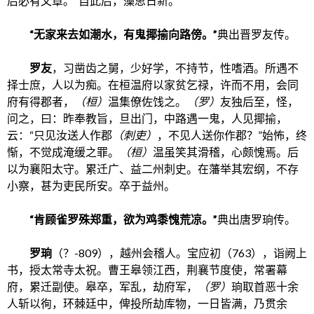
后必有文章。”自此后，藻思日新。
“无家来去如潮水，有鬼揶揄向路傍。”
典出晋罗友传。
罗友
，习凿齿之舅，少好学，不持节，性嗜酒。所遇不
择士庶，人以为痴。在桓温府以家贫乞禄，许而不用，会同
府有得郡者，
（桓）
温集僚佐饯之。
（罗）
友独后至，怪，
问之，曰：昨奉教旨，旦出门，中路遇一鬼，人见揶揄，
云：“只见汝送人作郡
（刺吏）
，不见人送你作郡？”始怖，终
惭，不觉成淹缓之罪。
（桓）
温虽笑其滑稽，心颇愧焉。后
以为襄阳太守。累迁广、益二州刺史。在藩举其宏纲，不存
小察，甚为吏民所安。卒于益州。
“肯顾雀罗殊郑重，欲为鸡黍愧荒凉。”
典出唐罗珦传。
罗珦
（？-809），越州会稽人。宝应初（763），诣阙上
书，授太常寺太祝。曹王皋领江西，荆襄节度使，常署幕
府，累迁副使。皋卒，军乱，劫府军，
（罗）
珦取首恶十余
人斩以徇，环棘廷中，俾投所劫库物，一日皆满，乃贯余