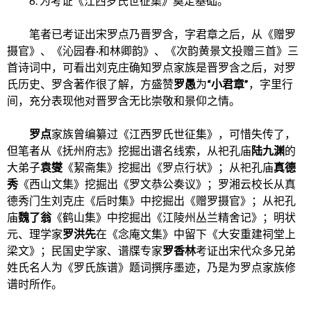
6. 为考证《江西罗氏世征集》奠定基础。
笔者已考证出宋罗点乃晋罗含，字君章之后，从《赠罗
摄官》、《沁园春·和林卿韵》、《次韵黄景文投赠三首》三
首诗词中，可看出刘克庄确知罗点家族是晋罗含之后，对罗
氏历史、罗含著作很了解，方盛赞
罗愚
为
“小君章”
，字里行
间，充分表现他对晋罗含无比崇敬和景仰之情。
罗点
家族曾编纂过《江西罗氏世征集》，可惜失传了，
但笔者从《抚州府志》挖掘出谱名线索，从祀孔庙
陆九渊
的
大弟子
袁燮
《絜斋集》挖掘出《罗点行状》；从祀孔庙
真德
秀
《西山文集》挖掘出《罗文恭公奏议》；罗湘云校长从真
德秀门生刘克庄《后时集》中挖掘出《赠罗摄官》；从祀孔
庙
魏了翁
《鹤山集》中挖掘出《江陵州丛兰精舍记》；明状
元、理学家
罗洪先
在《念庵文集》中留下《大安重建祠堂上
梁文》；民国史学家、谱牒专家
罗香林
考证出宋代众多兄弟
姓氏名人为《罗氏族谱》题词撰序墨迹，乃是为罗点家族修
谱时所作。