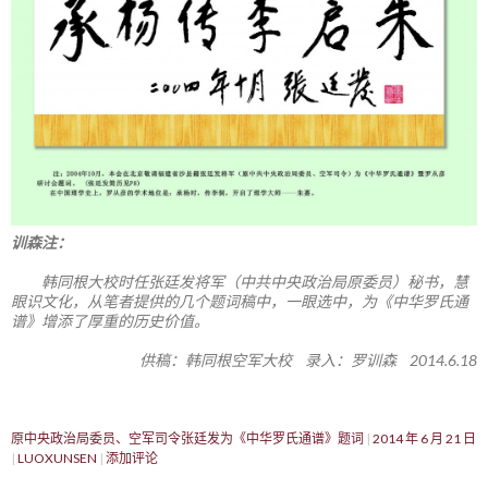
训森注：
韩同根大校时任张廷发将军（中共中央政治局原委员）秘书，慧
眼识文化，从笔者提供的几个题词稿中，一眼选中，为《中华罗氏通
谱》增添了厚重的历史价值。
供稿：韩同根空军大校 录入：罗训森 2014.6.18
原中央政治局委员、空军司令张廷发为《中华罗氏通谱》题词
2014 年 6 月 21 日
LUOXUNSEN
添加评论