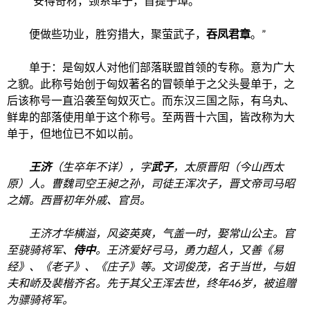
“安得奇材，颈系单于，首提子璋。
便做些功业，胜穷措大，聚萤武子，
吞凤君章
。”
单于：是
匈奴
人对他们
部落联盟
首领
的专称。意为广大
之貌。此
称号
始创于匈奴著名的
冒顿单于
之父
头曼单于
，之
后该称号一直沿袭至匈奴灭亡。而东汉三国之际，有
乌丸
、
鲜卑
的部落使用单于这个称号。至两晋十六国，皆改称为
大
单于
，但地位已不如以前。
王济
（生卒年不详），字
武子
，太原晋阳（今山西太
原）人。曹魏司空王昶之孙，司徒
王浑
次子，晋文帝司马昭
之婿。西晋初年外戚、官员。
王济才华横溢，风姿英爽，气盖一时，娶
常山公主
。官
至骁骑将军、
侍中
。王济爱好弓马，勇力超人，又善《易
经》、《老子》、《庄子》等。文词俊茂，名于当世，与姐
夫
和峤
及
裴楷
齐名。先于其父王浑去世，终年
46
岁，被追赠
为骠骑将军。