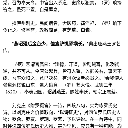
党。召为奉天令。中官出入系道，史缘以犯禁，（罗）珦搒
笞之，虽死不置，自是屏息。
擢庐州刺史。民间病者，舍医药，祷淫祀，
（罗）
珦下
令止之。修学宫，政教简易，有
芝草、白雀
。
“燕昭殁后金台少，僮瘦驴饥驿堠长。”
典出唐燕王罗艺
传。
（罗）
艺
谓官属曰：“建德，开道，皆剧贼耳，化及弑
逆，并不可从。今唐公起兵，皆符人望，入据关右，事无不
成，吾率众归之，意已决矣，有沮众议者必戮之。”会我使人
张道源绥辑山东，遣人谕意，（罗）艺大悦。武德三年
（620），奉表归国，
诏封燕王
，赐姓李氏，预宗正属藉。
刘克庄《赠罗摄官》一诗，四段八句，实为咏罗氏史
诗。以刘克庄之价值取向，
“以诗证史”
，对四位罗氏历史人
物：
罗含、罗友、罗珦、罗艺
，予以评说。在一首诗中，同
时评说四位罗氏历史人物，甚为罕见，应
只有一种可能，为