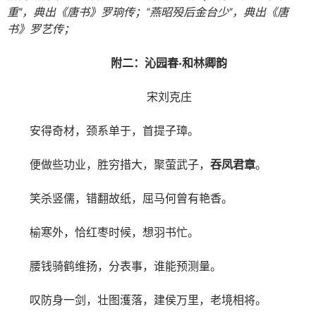
重”，典出《唐书》罗珦传；“燕昭殁后金台少”，典出《唐
书》罗艺传；
附二：沁园春·和林卿韵
宋刘克庄
安得奇材，颈系单于，首提子璋。
便做些功业，胜穷措大，聚萤武子，
吞凤君章
。
笑杀竖儒，错翻故纸，屈马何曾有艳香。
榆寒外，恰红枣时候，想羽书忙。
腰钱骑鹤维扬，分表事，谁能预测量。
叹防身一剑，壮图濩落，建侯万里，老境相将。