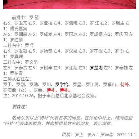
前排中：罗 箭
右6：罗卫东 右5：罗亚拉 右4：罗海曦 右3：罗 江 右2：罗锡主 右
1：傅氏嘉宾
左6：罗训森 左5：罗成龙 左4：罗国冰 左3：罗成纲 左2：罗庆国 左
1：罗胜前
二排右中：罗 华
右6：罗发银 右5：罗扬锋 右4：罗汉泉 右3：罗在砚 右2：罗 芬 右
1：罗真理
二排左中：罗文举
左6：罗泰贵 左5：罗树丰 左4：罗江超 左3：
罗楚湘
左2：罗泰雄 左
1：罗柏青
三排从右往左：
罗卫、罗刚、罗勋、罗川
、
罗学怡、
罗星、罗江润、罗福山、
待补
、
罗海燕（女）、罗奉、
待补、待补。
注：2014.10.26，摄于丰台总后北京基地会议室。
训森注：
敬请认识以上“待补”代表名字的网友，在评论中补上，特向这些
“待补”代表谨表歉意，并向提供其姓名的网友，表示谢意。
供稿：罗卫 录入：罗训森 2014.11.1