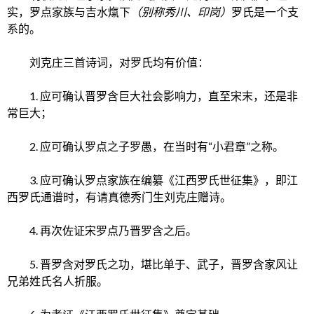
实，罗点家族与吉水熂下
（别称秀川、印岗）
罗氏是一个支
系的。
刘克庄三首诗词，对罗氏均有价值：
1. 应可确认晋罗含巨大社会影响力，直至宋末，还是非
常巨大；
2. 应可确认罗点之子罗愚，在当时有“小君章”之称。
3. 应可确认罗点家族在编纂《江西罗氏世征集》，即江
西罗氏通谱时，有请真德秀门生刘克庄赠诗。
4. 再次佐证宋罗点乃晋罗含之后。
5. 晋罗含对罗氏之功，堪比单于、武子，晋罗含家风让
兄弟姓氏名人折服。