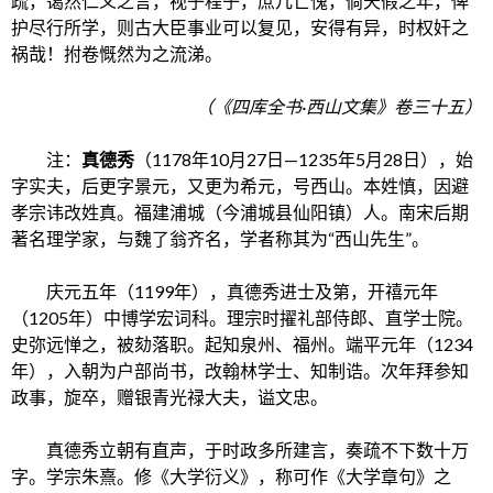
疏，蔼然仁义之言，视子程子，庶几亡愧，倘天假之年，俾
护尽行所学，则古大臣事业可以复见，安得有异，时权奸之
祸哉！拊卷慨然为之流涕。
（《四库全书·西山文集》卷三十五）
注：
真德秀
（1178年10月27日—1235年5月28日），始
字实夫，后更字
景元
，又更为希元，号西山。
本姓
慎，因避
孝宗讳改姓真。福建浦城（今浦城县仙阳镇）人。南宋后期
著名理学家，与
魏了翁
齐名，学者称其为“西山先生”。
庆元
五年（1199年），真德秀
进士及第
，
开禧
元年
（1205年）中
博学宏词科
。理宗时擢
礼部侍郎
、直
学士院
。
史弥远
惮之，被劾落职。起知泉州、福州。
端平
元年（1234
年），入朝为
户部尚书
，改翰林学士、知制诰。次年拜
参知
政事
，旋卒，赠银青
光禄大夫
，谥
文忠
。
真德秀立朝有直声，于时政多所建言，奏疏不下数十万
字。学宗朱熹。修《大学衍义》，称可作《大学章句》之