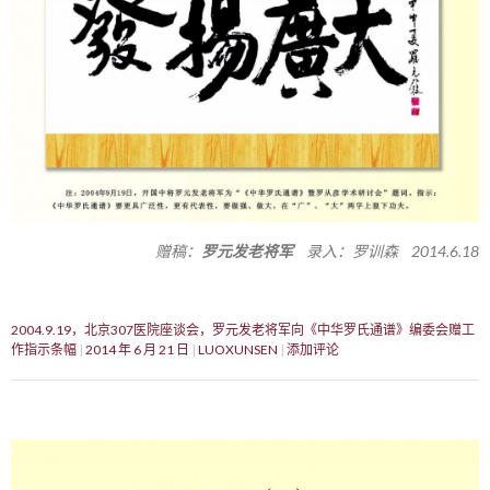
赠稿：
罗元发老将军
录入：罗训森 2014.6.18
2004.9.19，北京307医院座谈会，罗元发老将军向《中华罗氏通谱》编委会赠工
作指示条幅
2014 年 6 月 21 日
LUOXUNSEN
添加评论