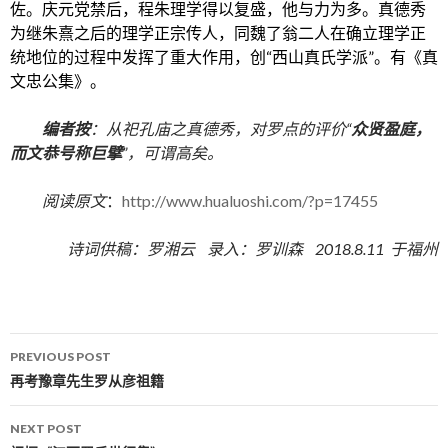
佐。庆元党禁后，程朱理学得以复盛，他与力为多。真德秀
为继朱熹之后的理学正宗传人，同魏了翁二人在确立理学正
统地位的过程中发挥了重大作用，创“
西山真氏学派
”。有《真
文忠公集》。
编者按
：从祀孔庙之真德秀，对罗点的评价“
众贤盈庭，
而文恭号称巨擘
”，可谓高矣。
阅读原文
：
http://www.hualuoshi.com/?p=17455
诗词供稿：罗湘云 录入：罗训森 2018.8.11 于福州
PREVIOUS POST
Post navigation
再考豫章先生罗从彦祖籍
NEXT POST