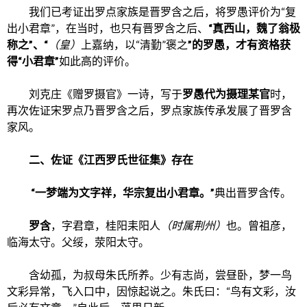
我们已考证出罗点家族是晋罗含之后，将罗愚评价为“复
出小君章”，在当时，也只有晋罗含之后、
“真西山，魏了翁极
称之”、“
（皇）
上嘉纳，以“清勤”褒之
”的罗愚，才有资格获
得“小君章”
如此高的评价。
刘克庄《赠罗摄官》一诗，写于
罗愚代为摄理某官
时，
再次佐证宋罗点乃晋罗含之后，罗点家族传承发展了晋罗含
家风。
二、佐证《江西罗氏世征集》存在
“一梦端为文字祥，华宗复出小君章。”
典出晋罗含传。
罗含
，字君章，桂阳耒阳人
（时属荆州）
也。曾祖彦，
临海太守。父绥，荥阳太守。
含幼孤，为叔母朱氏所养。少有志尚，尝昼卧，梦一鸟
文彩异常，飞入口中，因惊起说之。朱氏曰：“鸟有文彩，汝