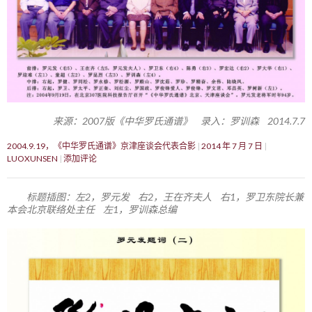
来源：2007版《中华罗氏通谱》 录入：罗训森 2014.7.7
2004.9.19，《中华罗氏通谱》京津座谈会代表合影
2014 年 7 月 7 日
LUOXUNSEN
添加评论
标题插图：左2，罗元发 右2，王在齐夫人 右1，罗卫东院长兼
本会北京联络处主任 左1，罗训森总编