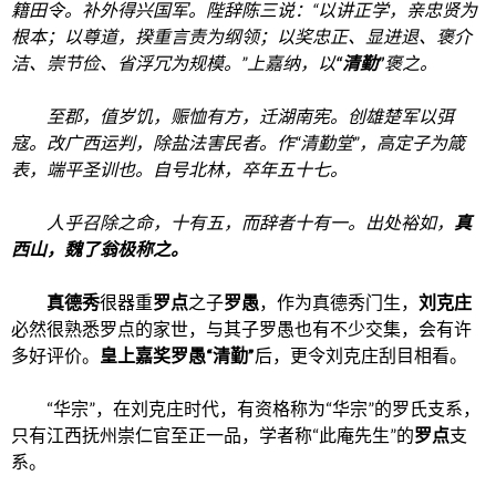
籍田令。补外得兴国军。陛辞陈三说：“以讲正学，亲忠贤为
根本；以尊道，揆重言责为纲领；以奖忠正、显进退、褒介
洁、崇节俭、省浮冗为规模。”上嘉纳，以
“清勤”
褒之。
至郡，值岁饥，赈恤有方，迁湖南宪。创雄楚军以弭
寇。改广西运判，除盐法害民者。作“清勤堂”，高定子为箴
表，端平圣训也。自号北林，卒年五十七。
人乎召除之命，十有五，而辞者十有一。出处裕如，
真
西山，魏了翁极称之。
真德秀
很器重
罗点
之子
罗愚
，作为真德秀门生，
刘克庄
必然很熟悉罗点的家世，与其子罗愚也有不少交集，会有许
多好评价。
皇上嘉奖罗愚“清勤”
后，更令刘克庄刮目相看。
“华宗”，在刘克庄时代，有资格称为“华宗”的罗氏支系，
只有江西抚州崇仁官至正一品，学者称“此庵先生”的
罗点
支
系。