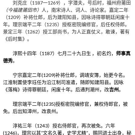
刘克庄（1187一1269），字潜夫，号后时，福州府莆田
（今福建莆田市）
人，南宋诗人、词人、诗论家。嘉定二年
（1209）补将仕郎，后为建阳知县，因咏诗得罪朝廷闲废十
年。理宗端平二年（1235）授枢密院编修官，后任权侍郎。
景定三年（1262）授工部尚书，为人正直仗义，敢谏，著有
《后时集》。
淳熙十四年（1187）七月二十九日生 ，初名灼，
师事
真
德秀
。
宁宗
嘉定
二年(1209)补将仕郎，调
靖安
簿，始更今名。
江淮制置使
李珏
任为沿江制司准遣，随即知
建阳县
。因咏
《落梅》诗得罪朝廷，闲废十年。后通判
潮州
，改
吉州
。
理宗端平二年(1235)授
枢密院
编修官，兼权侍郎官，被
免。后出知漳州，改袁州。
淳祐三年（1243）授右侍郎官，再次被免。六年
(1246)，理宗以其”文名久著，史学尤精”，赐同进士出身，秘