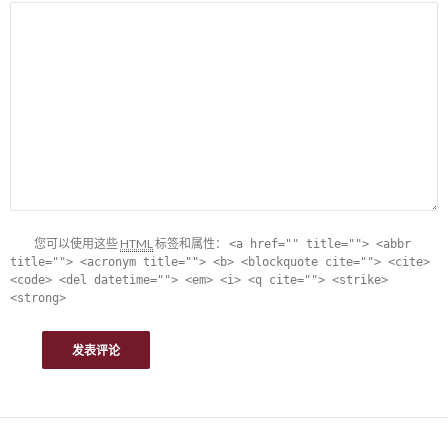
您可以使用这些
HTML
标签和属性：
<a href="" title=""> <abbr
title=""> <acronym title=""> <b> <blockquote cite=""> <cite>
<code> <del datetime=""> <em> <i> <q cite=""> <strike>
<strong>