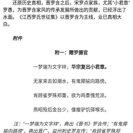
还原历史真相，晋罗含之后，宋罗点家族，尤其“小君章”
罗愚，为晋罗含家风的传承发展所做出的贡献，已经浮出了
水面。《江西罗氏世征集》以晋罗含为主线，业已真相大
白。
附件
附一：赠罗摄官
一梦端为文字祥，
华宗复出小君章。
无家来去如潮水，有鬼揶揄向路傍。
肯顾雀罗殊郑重，欲为鸡黍愧荒凉。
燕昭殁后金台少，僮瘦驴饥驿堠长。
注：“一梦端为文字祥”，典出《晋书》罗含传；“有鬼揶
揄向路傍”，典出晋广、益州刺史罗友传；“肯顾雀罗殊郑