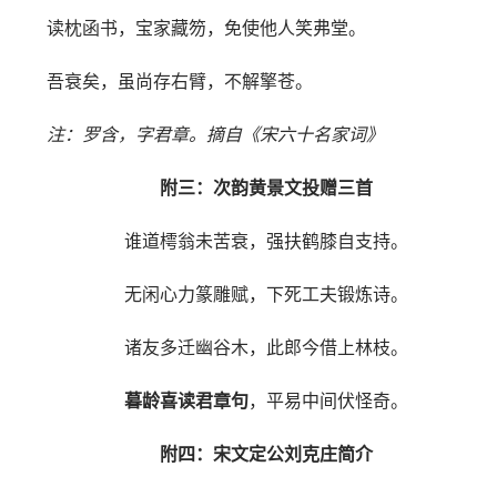
读枕函书，宝家藏笏，免使他人笑弗堂。
吾衰矣，虽尚存右臂，不解擎苍。
注：罗含，字君章。摘自《宋六十名家词》
附三：次韵黄景文投赠三首
谁道樗翁未苦衰，强扶鹤膝自支持。
无闲心力篆雕赋，下死工夫锻炼诗。
诸友多迁幽谷木，此郎今借上林枝。
暮龄喜读君章句
，平易中间伏怪奇。
附四：宋文定公刘克庄简介