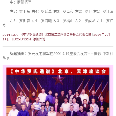
中：罗箭将军
右5：罗卫东 右4：罗延禹 右3：罗克和 右2：罗卫 右1：罗江润
左5：罗训森 左4：罗海曦 左3：罗福山 左2：罗成龙 左1：罗江
华
2014.7.27，《中华罗氏通谱》北京第二次座谈会筹备会代表合影
2014 年 7 月
29 日
LUOXUNSEN
添加评论
标题插图：
罗元发老将军在2004.9.19座谈会发言——摄影 中新社
陈勇