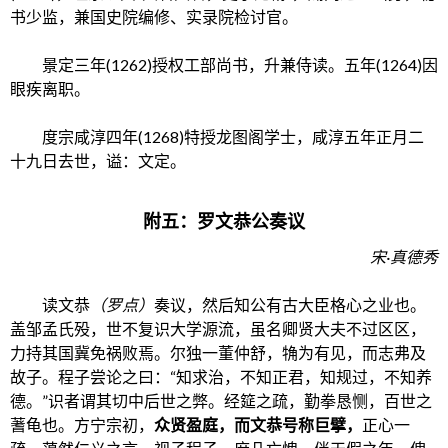
书少监，兼国史院编修、实录院检讨官。
景定三年(1262)授权
工部尚书
，升兼侍读。五年(1264)因
眼疾离职。
度宗咸淳四年(1268)特授
龙图阁学士
，咸淳五年正月二
十九日去世，谥：文定。
附五：罗文恭公奏议
宋·真德秀
读文恭
（罗点）
奏议，然后知公有古大臣格心之业也。
盖邹孟氏殁，世不复识大学源流，虽名卿贤大夫不过区区，
力持其国冀免祸败焉。尔独一董仲舒，觕为有见，而志弗及
故子。程子尝论之曰：“知求治，不知正君，知规过，不知养
德。”识者谓其切中后世之弊。经筵之疏，勤拳恳恻，百世之
蓍龟也。方宁宗初，
众贤盈庭，而文恭号称巨擘，
正心一