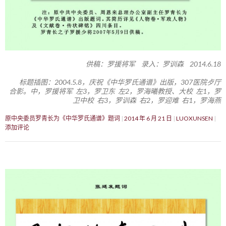
供稿：罗援将军 录入：罗训森 2014.6.18
标题插图：2004.5.8，庆祝《中华罗氏通谱》出版，307医院歺厅
合影。中，罗援将军 左3，罗卫东 左2，罗海曦教授、大校 左1，罗
卫中校 右3，罗训森 右2，罗迎难 右1，罗海燕
原中央委员罗青长为《中华罗氏通谱》题词
2014 年 6 月 21 日
LUOXUNSEN
添加评论