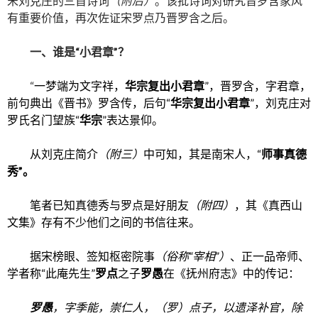
宋刘克庄的三首诗词
（附后）
。该批诗词对研究晋罗含家风
有重要价值，再次佐证宋罗点乃晋罗含之后。
一、谁是“小君章”？
“
一梦端为文字祥，
华宗复出小君章
”，晋罗含，字君章，
前句典出《晋书》罗含传，后句“
华宗复出小君章
”，刘克庄对
罗氏名门望族“
华宗
”表达景仰。
从刘克庄简介
（附三）
中可知，其是南宋人，“
师事
真德
秀
”。
笔者已知真德秀与罗点是好朋友
（附四）
，其《真西山
文集》存有不少他们之间的书信往来。
据宋榜眼、签知枢密院事
（俗称“宰相”）
、正一品帝师、
学者称“此庵先生”
罗点
之子
罗愚
在《抚州府志》中的传记：
罗愚
，字季能，崇仁人，（罗）点子，以遗泽补官，除