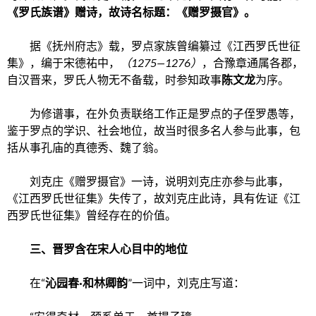
《罗氏族谱》赠诗，故诗名标题：《赠罗摄官》。
据《抚州府志》载，罗点家族曾编纂过《江西罗氏世征
集》，编于宋德祐中，
（
1275
—1276
）
，合豫章通属各郡，
自汉晋来，罗氏人物无不备载，时参知政事
陈文龙
为序。
为修谱事，在外负责联络工作正是罗点的子侄罗愚等，
鉴于罗点的学识、社会地位，故当时很多名人参与此事，包
括从事孔庙的真德秀、魏了翁。
刘克庄《赠罗摄官》一诗，说明刘克庄亦参与此事，
《江西罗氏世征集》失传了，故刘克庄此诗，具有佐证《江
西罗氏世征集》曾经存在的价值。
三、晋罗含在宋人心目中的地位
在“
沁园春·和林卿韵
”一词中，刘克庄写道：