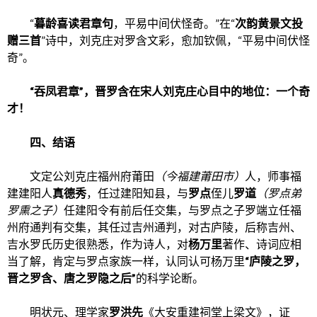
“
暮龄喜读君章句
，平易中间伏怪奇。”在“
次韵黄景文投
赠三首
”诗中，刘克庄对罗含文彩，愈加钦佩，“平易中间伏怪
奇”。
“吞凤君章”，晋罗含在宋人刘克庄心目中的地位：一个奇
才！
四、结语
文定公刘克庄福州府莆田
（今福建莆田市）
人，师事福
建建阳人
真德秀
，任过建阳知县，与
罗点
侄儿
罗道
（罗点弟
罗熏之子）
任建阳令有前后任交集，与罗点之子罗端立任福
州府通判有交集，其任过吉州通判，对古庐陵，后称吉州、
吉水罗氏历史很熟悉，作为诗人，对
杨万里
著作、诗词应相
当了解，肯定与罗点家族一样，认同认可杨万里
“庐陵之罗，
晋之罗含、唐之罗隐之后”
的科学论断。
明状元、理学家
罗洪先
《大安重建祠堂上梁文》，证