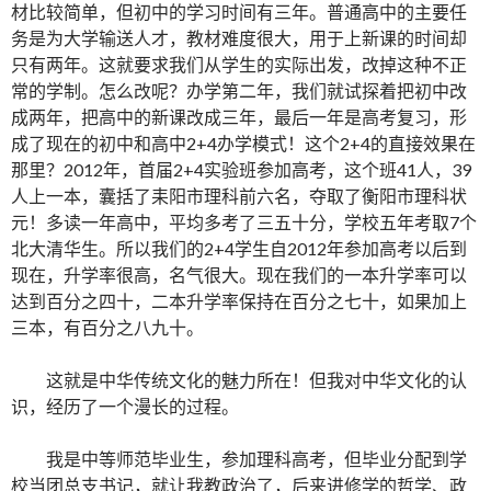
材比较简单，但初中的学习时间有三年。普通高中的主要任
务是为大学输送人才，教材难度很大，用于上新课的时间却
只有两年。这就要求我们从学生的实际出发，改掉这种不正
常的学制。怎么改呢？办学第二年，我们就试探着把初中改
成两年，把高中的新课改成三年，最后一年是高考复习，形
成了现在的初中和高中2+4办学模式！这个2+4的直接效果在
那里？2012年，首届2+4实验班参加高考，这个班41人，39
人上一本，囊括了耒阳市理科前六名，夺取了衡阳市理科状
元！多读一年高中，平均多考了三五十分，学校五年考取7个
北大清华生。所以我们的2+4学生自2012年参加高考以后到
现在，升学率很高，名气很大。现在我们的一本升学率可以
达到百分之四十，二本升学率保持在百分之七十，如果加上
三本，有百分之八九十。
这就是中华传统文化的魅力所在！但我对中华文化的认
识，经历了一个漫长的过程。
我是中等师范毕业生，参加理科高考，但毕业分配到学
校当团总支书记，就让我教政治了，后来进修学的哲学、政