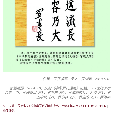
供稿：罗援将军 录入：罗训森 2014.6.18
标题插图：2004.5.8，庆祝《中华罗氏通谱》出版，307医院歺厅
合影。中，罗援将军 左3，罗卫东 左2，罗海曦教授、大校 左1，罗
卫中校 右3，罗训森 右2，罗迎难 右1，罗海燕
原中央委员罗青长为《中华罗氏通谱》题词
2014 年 6 月 21 日
LUOXUNSEN
添加评论