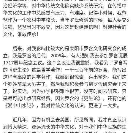
治经济学等，对中华传统文化确实缺少系统研究，在传播中
华文化的工作中总感觉有压力、有难度。记得小时候，我爸
爸作为一个农村中学校长，当年罗氏修谱的时候，每人要交6
块钱，爸爸当时不敢交，因为这是封建迷信啊！封建社会的
文化，谁敢传承！
后来，对我影响比较大的是耒阳市罗含文化研究会的成
立。我是罗含的后代，2009年，有人通知我去参加罗含诞辰
1717周年纪念会议。这个会议让我很震撼，我看到了罗含写
的《更生论》这篇哲学著作！一千七百年前的罗含，能写出
这样有高度的哲学著作，我感到很惊奇，喜出望外。我们这
个罗姓前辈太厉害了，然后我就积极参与到罗含研究会里来
了。说实话，因为办学很艰难也很苦，没有时间去研究，只
是尽可能出点研究经费。因为罗含的《更生论》，还有他的
《湘中山水记》，我对传统文化的认识，更进了一大步。
近几年，因为有机会去美国，所见所闻，我才真正认识
到博大精深、源远流长的中华文化，对于我们中华民族的生