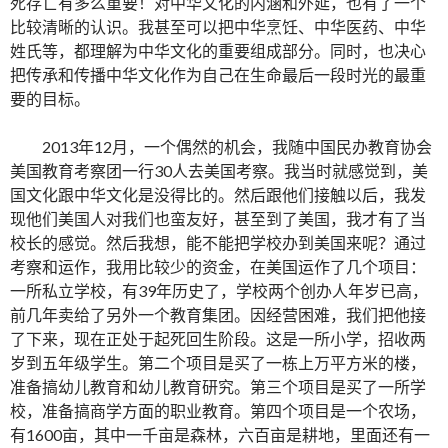
死存亡有多么重要！对中华文化的内涵和外延，也有了一个
比较清晰的认识。我甚至可以把中华烹饪、中华医药、中华
姓氏等，都理解为中华文化的重要组成部分。同时，也决心
把传承和传播中华文化作为自己在生命最后一段时光的最重
要的目标。
2013年12月，一个偶然的机会，我随中国民办教育协会
美国教育考察团一行30人去美国考察。我当时就感觉到，美
国文化跟中华文化是没得比的。然后跟他们接触以后，我发
现他们美国人对我们也蛮友好，甚至到了美国，我才有了当
校长的感觉。然后我想，能不能把学校办到美国来呢？通过
考察和运作，我用比较少的资金，在美国运作了几个项目：
一所私立学校，有39年历史了，学校两个创办人年岁已高，
前几年卖给了另外一个教育集团。因经营困难，我们把他接
了下来，现在正处于起死回生阶段。这是一所小学，招收两
岁到五年级学生。第二个项目是买了一栋上万平方米的楼，
准备搞幼儿教育和幼儿教育研究。第三个项目是买了一所学
校，准备搞商学方面的职业教育。第四个项目是一个农场，
有1600亩，其中一千亩是森林，六百亩是耕地，里面还有一