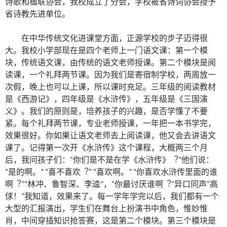
诗歌和楹联协会，我校成立了分会，学校被省诗词协会授予
省诗教先进单位。
在中华传统文化进课堂方面，正源学校的步子迈得很
大。我校小学部现在是四个老师上一门语文课：第一个模
块，传统语文课，由传统的语文老师授课。第二个模块是阅
读课，一个礼拜两节课。因为我们是寄宿制学校，两周放一
次假，晚上也可以上课，所以课时充足。三年级的阅读教材
是《西游记》，四年级是《水浒传》，五年级是《三国演
义》。我们的原则是，培养孩子的兴趣，是否学懂了不要
紧。每个礼拜两节课，专业老师授课，一年把一本书学完，
效果很好。你如果让语文老师去上阅读课，他又会去讲语文
课了。记得第一次开《水浒传》这个课程，大概两三个月
后，我问孩子们：“你们是不是在学《水浒传》︖”他们说：
“是的啊。” “喜不喜欢︖” “喜欢啊。” “你喜欢水浒传里面的谁
啊︖”“林冲、鲁智深、李逵”，“你最讨厌谁啊︖”异口同声“高
俅！”我知道，效果来了。每一学年学完以后，我们都有一个
大型的汇报演出，学生们在舞台上扮演书中角色，惟妙惟
肖，中间穿插知识抢答赛，这是第二个模块。第三个模块是