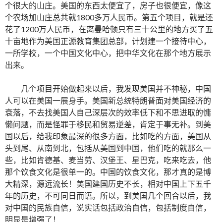
个很大的山庄。美国的东西太便宜了，房子也很便宜，像这
个农场加山庄总共就1800多万人民币。第五个项目，就是还
花了1200万人民币，在离曼哈顿只有三十公里的地方买了五
十亩地作为美国正源教育集团总部，计划建一个接待中心，
一所学校，一个中国文化中心，把中华文化在那个地方展示
出来。
几个项目开始做起来以后，我发现美国并不神秘，中国
人可以在美国一展身手。美国新总统特朗普面对美国经济的
衰落，不去找美国人自己深层次的效率低下和不思进取的慵
懒问题，而是怪罪于移民和贸易逆差，肯定于事无补。到美
国以后，给我印象最深的很多方面，比如吃的方面，美国从
头到尾、从南到北，包括从美国到中国，他们吃的就那么一
些，比如肯德基、麦当劳、汉堡王、星巴克，吃来吃去，他
那个饮食文化是很单一的。中国的饮食文化，那才真的是博
大精深，源远流长！美国建国历史不长，相对中国上下五千
年的历史，不可同日而语。所以，到美国几个回合以后，我
对中国的民族自信，说实话包括政治自信，包括制度自信，
明显是增强了！