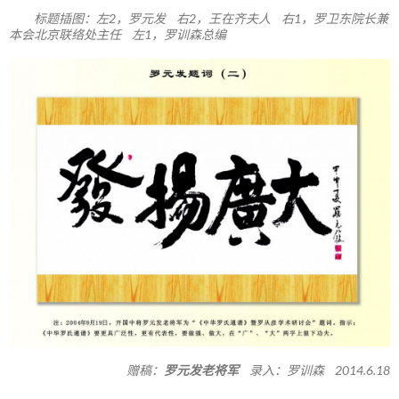
标题插图：左2，罗元发 右2，王在齐夫人 右1，罗卫东院长兼
本会北京联络处主任 左1，罗训森总编
赠稿：
罗元发老将军
录入：罗训森 2014.6.18