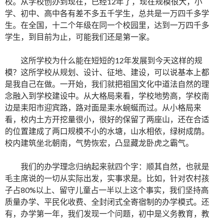
校。从学校创办到现在，已经12年了，现在规模很大，小
学、初中、高中各有差不多五千学生，总共是一万四千多学
生。在全国，十二个年级在同一个校园里，达到一万四千多
学生，到目前为止，可能我们还是第一家。
这所学校为什么能在短短的12年发展到今天这样的规
模？这所学校从规划、设计、征地、建设，可以说基本上都
是我自己在做。一开始，我们就把祖国文化中道法自然的理
念融入到学校建设中。从大格局来看，学校地势高，学校南
边是耒阳市迎宾路，路对面是耒水蜿蜒而过。从小格局来
看，校内土方开挖量很小，很好的保留了两座山，还在合适
的位置建成了两口规模不小的水塘，山水相依，绿树成荫。
校内建筑坐北朝南，气势恢宏，凸显藏龙卧虎之霸气。
我们的办学理念归纳起来就四个字：顺其自然，也就是
毛主席说的一切从实际出发，实事求是。比如，针对农村孩
子占80%以上、留守儿童占一半以上这个事实，我们坚持高
质量办学、平民化收费、全封闭式全寄宿制的办学模式。还
有，办学第一年，我们发现一个问题，初中是义务教育，教