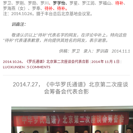
罗卫、罗刚、罗勋、罗川
、
罗学怡、
罗星、罗江润、罗福山、
待补
、
罗海燕（女）、罗奉、
待补、待补。
注：2014.10.26，摄于丰台总后北京基地会议室。
训森注：
敬请认识以上“待补”代表名字的网友，在评论中补上，特向这些
“待补”代表谨表歉意，并向提供其姓名的网友，表示谢意。
供稿：罗卫 录入：罗训森 2014.11.1
2014.10.26，《罗氏通谱》北京第二次座谈会代表合影
2014 年 11 月 1 日
LUOXUNSEN
5 COMMENTS
2014.7.27，《中华罗氏通谱》北京第二次座谈
会筹备会代表合影