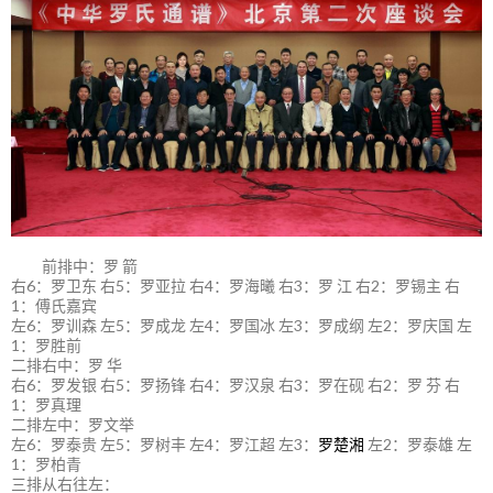
前排中：罗 箭
右6：罗卫东 右5：罗亚拉 右4：罗海曦 右3：罗 江 右2：罗锡主 右
1：傅氏嘉宾
左6：罗训森 左5：罗成龙 左4：罗国冰 左3：罗成纲 左2：罗庆国 左
1：罗胜前
二排右中：罗 华
右6：罗发银 右5：罗扬锋 右4：罗汉泉 右3：罗在砚 右2：罗 芬 右
1：罗真理
二排左中：罗文举
左6：罗泰贵 左5：罗树丰 左4：罗江超 左3：
罗楚湘
左2：罗泰雄 左
1：罗柏青
三排从右往左：