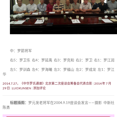
中：罗箭将军
右5：罗卫东 右4：罗延禹 右3：罗克和 右2：罗卫 右1：罗江润
左5：罗训森 左4：罗海曦 左3：罗福山 左2：罗成龙 左1：罗江
华
2014.7.27，《中华罗氏通谱》北京第二次座谈会筹备会代表合影
2014 年 7 月
29 日
LUOXUNSEN
添加评论
标题插图：
罗元发老将军在2004.9.19座谈会发言——摄影 中新社
陈勇