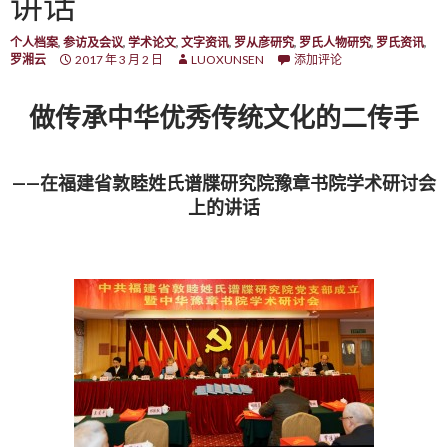
讲话
个人档案
,
参访及会议
,
学术论文
,
文字资讯
,
罗从彦研究
,
罗氏人物研究
,
罗氏资讯
,
罗湘云
2017 年 3 月 2 日
LUOXUNSEN
添加评论
做传承中华优秀传统文化的二传手
——在福建省敦睦姓氏谱牒研究院豫章书院学术研讨会
上的讲话