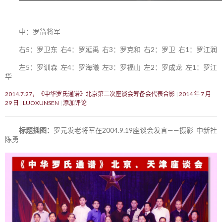
中：罗箭将军
右5：罗卫东 右4：罗延禹 右3：罗克和 右2：罗卫 右1：罗江润
左5：罗训森 左4：罗海曦 左3：罗福山 左2：罗成龙 左1：罗江
华
2014.7.27，《中华罗氏通谱》北京第二次座谈会筹备会代表合影
2014 年 7 月
29 日
LUOXUNSEN
添加评论
标题插图：
罗元发老将军在2004.9.19座谈会发言——摄影 中新社
陈勇