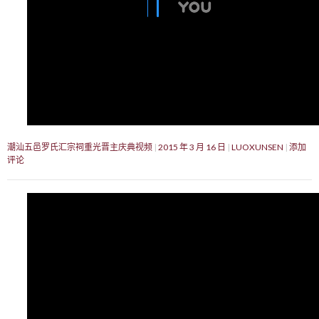
潮汕五邑罗氏汇宗祠重光晋主庆典视频
2015 年 3 月 16 日
LUOXUNSEN
添加
评论