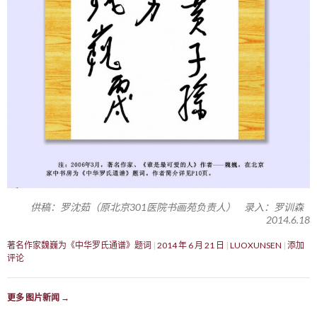
供稿：罗沈茹（原北京301医院书画苑负责人） 录入：罗训森
2014.6.18
著名作家魏巍为《中华罗氏通谱》题词
2014 年 6 月 21 日
LUOXUNSEN
添加
评论
更多 图片新闻
→