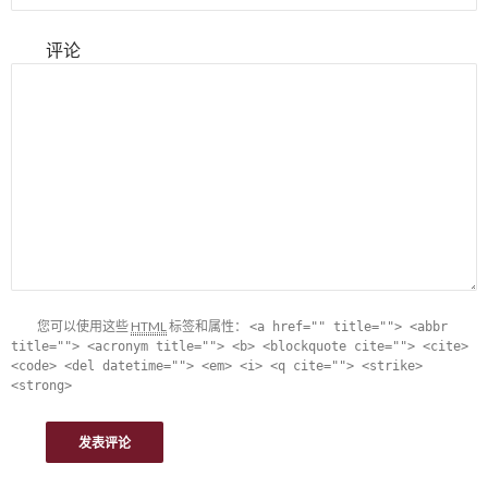
评论
您可以使用这些
HTML
标签和属性：
<a href="" title=""> <abbr
title=""> <acronym title=""> <b> <blockquote cite=""> <cite>
<code> <del datetime=""> <em> <i> <q cite=""> <strike>
<strong>