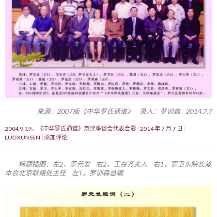
来源：2007版《中华罗氏通谱》 录入：罗训森 2014.7.7
2004.9.19，《中华罗氏通谱》京津座谈会代表合影
2014 年 7 月 7 日
LUOXUNSEN
添加评论
标题插图：左2，罗元发 右2，王在齐夫人 右1，罗卫东院长兼
本会北京联络处主任 左1，罗训森总编