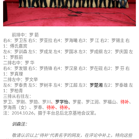
前排中：罗 箭
右6：罗卫东 右5：罗亚拉 右4：罗海曦 右3：罗 江 右2：罗锡主 右
1：傅氏嘉宾
左6：罗训森 左5：罗成龙 左4：罗国冰 左3：罗成纲 左2：罗庆国 左
1：罗胜前
二排右中：罗 华
右6：罗发银 右5：罗扬锋 右4：罗汉泉 右3：罗在砚 右2：罗 芬 右
1：罗真理
二排左中：罗文举
左6：罗泰贵 左5：罗树丰 左4：罗江超 左3：
罗楚湘
左2：罗泰雄 左
1：罗柏青
三排从右往左：
罗卫、罗刚、罗勋、罗川
、
罗学怡、
罗星、罗江润、罗福山、
待补
、
罗海燕（女）、罗奉、
待补、待补。
注：2014.10.26，摄于丰台总后北京基地会议室。
训森注：
敬请认识以上“待补”代表名字的网友，在评论中补上，特向这些