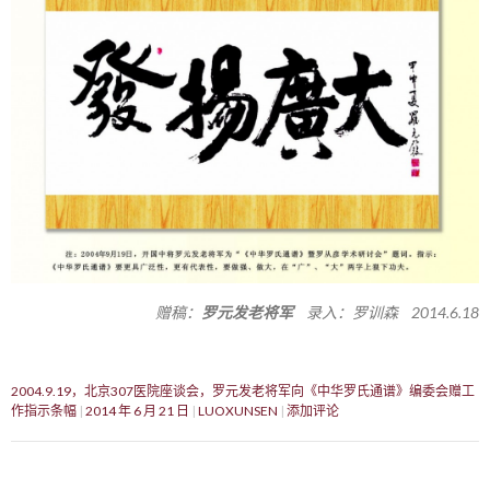
赠稿：
罗元发老将军
录入：罗训森 2014.6.18
2004.9.19，北京307医院座谈会，罗元发老将军向《中华罗氏通谱》编委会赠工
作指示条幅
2014 年 6 月 21 日
LUOXUNSEN
添加评论