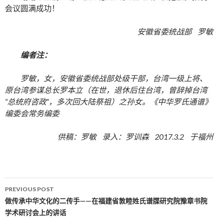
会议圆满成功！
安徽省委统战部 罗敏
编者注：
罗敏，女，安徽省委统战部处级干部，台湾一级上将、
原台湾参谋总长罗本立（在世，退休后住台湾，曾辞掉台湾
“总统府咨政”，多次回大陆祭祖）之孙女。《中华罗氏通谱》
编委会常务编委
供稿：罗敏 录入：罗训森 2017.3.2 于福州
PREVIOUS POST
Post navigation
做传承中华文化的二传手——在福建省敦睦姓氏谱牒研究院豫章书院
学术研讨会上的讲话