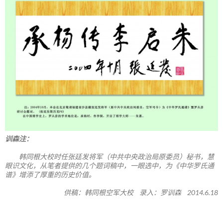
训森注：
韩同根大校时任张廷发将军（中共中央政治局原委员）秘书，慧
眼识文化，从笔者提供的几个题词稿中，一眼选中，为《中华罗氏通
谱》增添了厚重的历史价值。
供稿：韩同根空军大校 录入：罗训森 2014.6.18