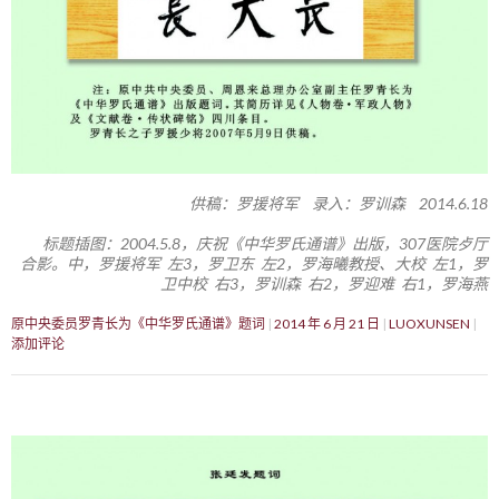
供稿：罗援将军 录入：罗训森 2014.6.18
标题插图：2004.5.8，庆祝《中华罗氏通谱》出版，307医院歺厅
合影。中，罗援将军 左3，罗卫东 左2，罗海曦教授、大校 左1，罗
卫中校 右3，罗训森 右2，罗迎难 右1，罗海燕
原中央委员罗青长为《中华罗氏通谱》题词
2014 年 6 月 21 日
LUOXUNSEN
添加评论