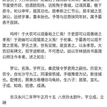
节度使齐邱，拾遗欧阳持，访陈陶于香城，过谒其墓，檄下
邑令，祀以申牢，报其功也。居奉新之仁节公，居丰城之至
渊公，远修岁事，重本始也。予等与应荐挟同年好，属予墓
表不获辞。
呜呼！于大农可以观垂裕之仁焉！于吏部可以观善继之
孝焉！于逊幽可以观锡类之义焉！于祀事、于墓表可以观不
匮之思焉。罗氏之贤，世有足徵，是宜表之，以永孝思。大
农旧有碑文，但字迹断续，不可悉记，姑以华林胡尚书直孺
公辨注今本者，述之如左：
罗公，名珠，字怀汉，秦武陵令罗君用之嗣也。历官大
农令，自长沙守九江，同灌侯筑城，手植豫章为记，斯佳城
也。配傅氏，葬黄古巷槽坊乌龟岭。生六子：居厚、宣礼、
子成、知政、抵德、成通。
东汉永兴二年甲午正月十五 八世孙太尉叶，字立成，立
碑