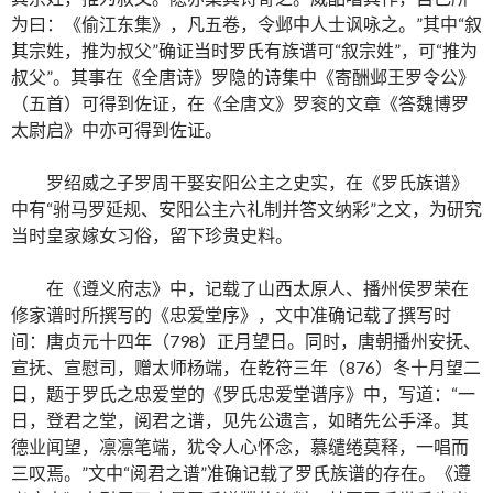
为曰：《偷江东集》，凡五卷，令邺中人士讽咏之。”其中“叙
其宗姓，推为叔父”确证当时罗氏有族谱可“叙宗姓”，可“推为
叔父”。其事在《全唐诗》罗隐的诗集中《寄酬邺王罗令公》
（五首）可得到佐证，在《全唐文》罗衮的文章《答魏博罗
太尉启》中亦可得到佐证。
罗绍威之子罗周干娶安阳公主之史实，在《罗氏族谱》
中有“驸马罗延规、安阳公主六礼制并答文纳彩”之文，为研究
当时皇家嫁女习俗，留下珍贵史料。
在《遵义府志》中，记载了山西太原人、播州侯罗荣在
修家谱时所撰写的《忠爱堂序》，文中准确记载了撰写时
间：唐贞元十四年（798）正月望日。同时，唐朝播州安抚、
宣抚、宣慰司，赠太师杨端，在乾符三年（876）冬十月望二
日，题于罗氏之忠爱堂的《罗氏忠爱堂谱序》中，写道：“一
日，登君之堂，阅君之谱，见先公遗言，如睹先公手泽。其
德业闻望，凛凛笔端，犹令人心怀念，慕缱绻莫释，一唱而
三叹焉。”文中“阅君之谱”准确记载了罗氏族谱的存在。《遵