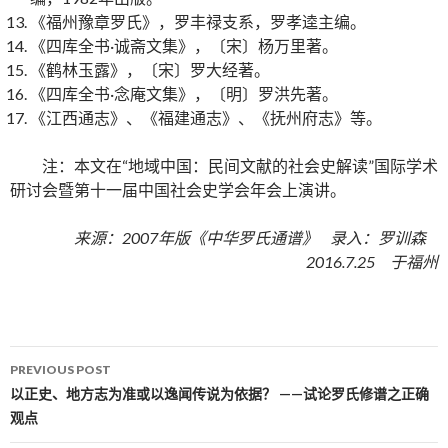
《福州豫章罗氏》，罗丰禄支系，罗孝逵主编。
《四库全书·诚斋文集》，〔宋〕杨万里著。
《鹤林玉露》，〔宋〕罗大经著。
《四库全书·念庵文集》，〔明〕罗洪先著。
《江西通志》、《福建通志》、《抚州府志》等。
注：本文在“地域中国：民间文献的社会史解读”国际学术
研讨会暨第十一届中国社会史学会年会上演讲。
来源：2007年版《中华罗氏通谱》 录入：罗训森
2016.7.25 于福州
PREVIOUS POST
Post navigation
以正史、地方志为准或以逸闻传说为依据？ ——试论罗氏修谱之正确
观点