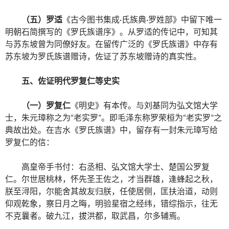
（五）罗适
《古今图书集成·氏族典·罗姓部》中留下唯一
明朝石简撰写的《罗氏族谱序》。从罗适的传记中，可知其
与苏东坡曾为同僚好友。在留传广泛的《罗氏族谱》中存有
苏东坡为罗氏族谱赠诗，佐证了苏东坡赠诗的真实性。
五、佐证明代罗复仁等史实
（一）罗复仁
《明史》有本传。与刘基同为弘文馆大学
士，朱元璋称之为“老实罗”。即毛泽东称罗荣桓为“老实罗”之
典故出处。在吉水《罗氏族谱》中，留存有一封朱元璋写给
罗复仁的信：
高皇帝手书付：右丞相、弘文馆大学士、楚国公罗复
仁。尔世居桃林，怀先圣王佐之，才当群雄，逢蜂起之秋，
朕至浔阳，尔能舍其故友归朕，任使居侧，匡扶治道，动则
仰观乾象，察日月之晦，明验星宿之经纬，错综指示，往无
不克曩者。破九江，拔洪都，取武昌，尔多辅焉。