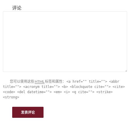
评论
您可以使用这些
HTML
标签和属性：
<a href="" title=""> <abbr
title=""> <acronym title=""> <b> <blockquote cite=""> <cite>
<code> <del datetime=""> <em> <i> <q cite=""> <strike>
<strong>