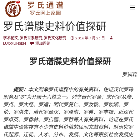
SKIP TO CONTENT
罗氏谱牒史料价值探研
学术论文
,
罗氏世系研究
,
罗氏文化研究
2016 年 7 月 25 日
LUOXUNSEN
添加评论
罗氏谱牒史料价值探研
罗训森
提要：
本文列举罗氏谱牒中的有关资料，佐证汉代罗珠
职务及“罗”为开唐十六姓之一。列举晋代罗含；宋代罗从彦、
罗点、罗大经、罗适；明代罗复仁、罗汝敬、罗钦顺、罗
伦、罗洪先；清代罗源汉、罗泽南、罗典、罗丰禄；近现代
罗卓英、罗香林、罗启疆、罗哲等人有关资料，论证在罗氏
谱牒中确实存有不少有史料价值的民间文献资料，对研究罗
氏起源、迁徙、人才、分布、发展、文化等宗族社会发展史