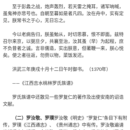
至于彭蠡之战，炮声轰烈，若天雷之掩耳，诸军呐喊，
虽鬼神亦悲号也。自朝至暮如是者凡四。汝在舟中，实有定
见，朕常书之于心，无日忘之。
今以老病告归，朕虽勉从，时切思慕，恨不即面。兹特
召尔来京，以弼旦夕，共襄至治，汝其蚤（早）为起程，庶
不负昔者之诚。言非儒造，实出朕意，但著鞭一来，朕心悦
矣。使之者往返，勿赍以物，菜饭发还。
洪武三年庚戌十月十二日午时御书。（1370年）
——《江西吉水桃林罗氏族谱》
罗氏族谱中还散见一些罗复仁的著作及出使安南的诏诰
文献。
（二）罗汝敬、罗璞
罗汝敬《明史》“罗复仁”条目下有附
传，罗璞《江西通志》、《贵州通志》中有传。罗汝敬遍请