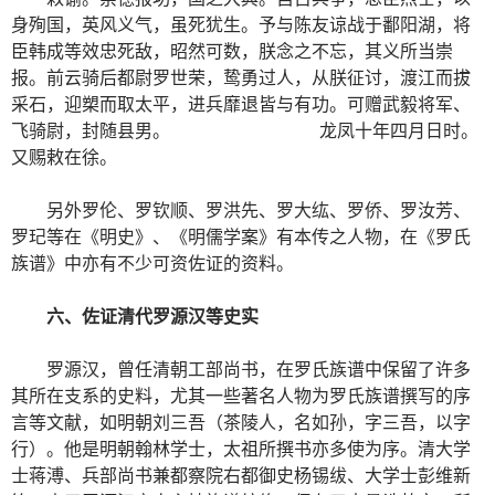
身殉国，英风义气，虽死犹生。予与陈友谅战于鄱阳湖，将
臣韩成等效忠死敌，昭然可数，朕念之不忘，其义所当崇
报。前云骑后都尉罗世荣，鸷勇过人，从朕征讨，渡江而拔
采石，迎槊而取太平，进兵靡退皆与有功。可赠武毅将军、
飞骑尉，封随县男。 龙凤十年四月日时。
又赐敕在徐。
另外罗伦、罗钦顺、罗洪先、罗大纮、罗侨、罗汝芳、
罗玘等在《明史》、《明儒学案》有本传之人物，在《罗氏
族谱》中亦有不少可资佐证的资料。
六、佐证清代罗源汉等史实
罗源汉，曾任清朝工部尚书，在罗氏族谱中保留了许多
其所在支系的史料，尤其一些著名人物为罗氏族谱撰写的序
言等文献，如明朝刘三吾（茶陵人，名如孙，字三吾，以字
行）。他是明朝翰林学士，太祖所撰书亦多使为序。清大学
士蒋溥、兵部尚书兼都察院右都御史杨锡绂、大学士彭维新