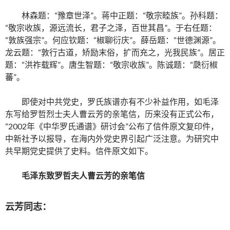
林森题：“豫章世泽”。蒋中正题：“敬宗睦族”。孙科题：
“敬宗收族，源远流长，君子之泽，百世其昌”。于右任题：
“敦族强宗”。何应钦题：“椒聊衍庆”。薛岳题：“世德渊源”。
龙云题：“敦行古道，矫励末俗，扩而充之，光我民族”。居正
题：“洪祚载辉”。唐生智题：“敬宗收族”。陈诚题：“瓞衍椒
蕃”。
即使对中共党史，罗氏族谱亦有不少补益作用，如毛泽
东写给罗哲烈士夫人曹云芳的亲笔信，历来没有正式公布，
“2002年《中华罗氏通谱》研讨会”公布了信件原文复印件，
中新社予以报导，在海内外党史界引起广泛注意。为研究中
共早期党史提供了史料。信件原文如下。
毛泽东致
罗哲
夫人曹云芳的亲笔
信
云芳同志：