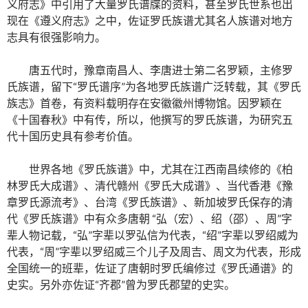
义府志》中引用了大量罗氏谱牒的资料，甚至罗氏世系也出
现在《遵义府志》之中，佐证罗氏族谱尤其名人族谱对地方
志具有很强影响力。
唐五代时，豫章南昌人、李唐进士第二名罗颖，主修罗
氏族谱，留下“罗氏谱序”为各地罗氏族谱广泛转载，其《罗氏
族志》首卷，有资料载明存在安徽徽州博物馆。因罗颖在
《十国春秋》中有传，所以，他撰写的罗氏族谱，为研究五
代十国历史具有参考价值。
世界各地《罗氏族谱》中，尤其在江西南昌续修的《柏
林罗氏大成谱》、清代赣州《罗氏大成谱》、当代香港《豫
章罗氏源流考》、台湾《罗氏族谱》、新加坡罗氏保存的清
代《罗氏族谱》中有众多唐朝 “弘（宏）、绍（邵）、周”字
辈人物记载，“弘”字辈以罗弘信为代表，“绍”字辈以罗绍威为
代表，“周”字辈以罗绍威三个儿子及周吉、周文为代表，形成
全国统一的班辈，佐证了唐朝时罗氏编修过《罗氏通谱》的
史实。另外亦佐证“齐郡”曾为罗氏郡望的史实。