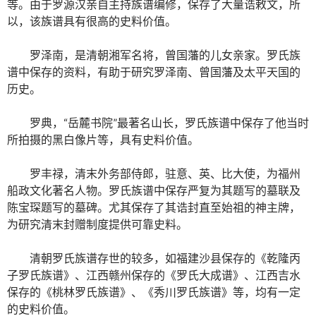
等。由于罗源汉亲自主持族谱编修，保存了大量诰敕文，所
以，该族谱具有很高的史料价值。
罗泽南，是清朝湘军名将，曾国藩的儿女亲家。罗氏族
谱中保存的资料，有助于研究罗泽南、曾国藩及太平天国的
历史。
罗典，“岳麓书院”最著名山长，罗氏族谱中保存了他当时
所拍摄的黑白像片等，具有史料价值。
罗丰禄，清末外务部侍郎，驻意、英、比大使，为福州
船政文化著名人物。罗氏族谱中保存严复为其题写的墓联及
陈宝琛题写的墓碑。尤其保存了其诰封直至始祖的神主牌，
为研究清末封赠制度提供可靠史料。
清朝罗氏族谱存世的较多，如福建沙县保存的《乾隆丙
子罗氏族谱》、江西赣州保存的《罗氏大成谱》、江西吉水
保存的《桃林罗氏族谱》、《秀川罗氏族谱》等，均有一定
的史料价值。