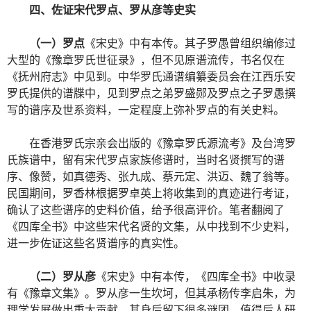
四、佐证宋代罗点、罗从彦等史实
（一）罗点
《宋史》中有本传。其子罗愚曾组织编修过
大型的《豫章罗氏世征录》，但不见原谱流传，书名仅在
《抚州府志》中见到。中华罗氏通谱编纂委员会在江西乐安
罗氏提供的谱牒中，见到罗点之弟罗盛郧及罗点之子罗愚撰
写的谱序及世系资料，一定程度上弥补罗点的有关史料。
在香港罗氏宗亲会出版的《豫章罗氏源流考》及台湾罗
氏族谱中，留有宋代罗点家族修谱时，当时名贤撰写的谱
序、像赞，如真德秀、张九成、蔡元定、洪迈、魏了翁等。
民国期间，罗香林根据罗卓英上将收集到的真迹进行考证，
确认了这些谱序的史料价值，给予很高评价。笔者翻阅了
《四库全书》中这些宋代名贤的文集，从中找到不少史料，
进一步佐证这些名贤谱序的真实性。
（二）罗从彦
《宋史》中有本传，《四库全书》中收录
有《豫章文集》。罗从彦一生坎坷，但其承杨传李启朱，为
理学发展做出重大贡献，其身后留下很多谜团，值得后人研