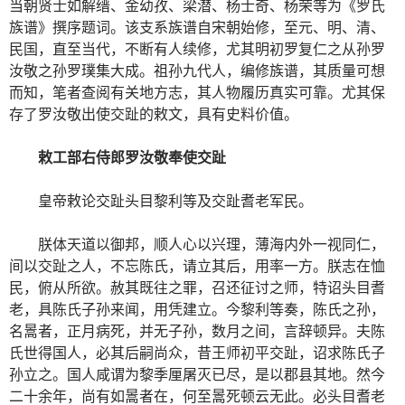
当朝贤士如解缙、金幼孜、梁潜、杨士奇、杨荣等为《罗氏
族谱》撰序题词。该支系族谱自宋朝始修，至元、明、清、
民国，直至当代，不断有人续修，尤其明初罗复仁之从孙罗
汝敬之孙罗璞集大成。祖孙九代人，编修族谱，其质量可想
而知，笔者查阅有关地方志，其人物履历真实可靠。尤其保
存了罗汝敬出使交趾的敕文，具有史料价值。
敕工部右侍郎罗汝敬奉使交趾
皇帝敕论交趾头目黎利等及交趾耆老军民。
朕体天道以御邦，顺人心以兴理，薄海内外一视同仁，
间以交趾之人，不忘陈氏，请立其后，用率一方。朕志在恤
民，俯从所欲。赦其既往之罪，召还征讨之师，特诏头目耆
老，具陈氏子孙来闻，用凭建立。今黎利等奏，陈氏之孙，
名暠者，正月病死，并无子孙，数月之间，言辞顿异。夫陈
氏世得国人，必其后嗣尚众，昔王师初平交趾，诏求陈氏子
孙立之。国人咸谓为黎季厘屠灭已尽，是以郡县其地。然今
二十余年，尚有如暠者在，何至暠死顿云无此。必头目耆老