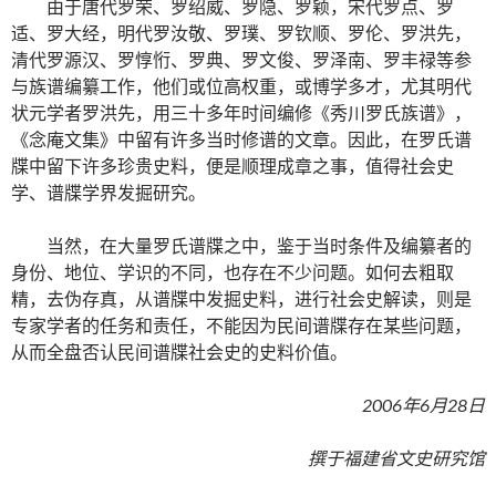
由于唐代罗荣、罗绍威、罗隐、罗颖，宋代罗点、罗
适、罗大经，明代罗汝敬、罗璞、罗钦顺、罗伦、罗洪先，
清代罗源汉、罗惇㤚、罗典、罗文俊、罗泽南、罗丰禄等参
与族谱编纂工作，他们或位高权重，或博学多才，尤其明代
状元学者罗洪先，用三十多年时间编修《秀川罗氏族谱》，
《念庵文集》中留有许多当时修谱的文章。因此，在罗氏谱
牒中留下许多珍贵史料，便是顺理成章之事，值得社会史
学、谱牒学界发掘研究。
当然，在大量罗氏谱牒之中，鉴于当时条件及编纂者的
身份、地位、学识的不同，也存在不少问题。如何去粗取
精，去伪存真，从谱牒中发掘史料，进行社会史解读，则是
专家学者的任务和责任，不能因为民间谱牒存在某些问题，
从而全盘否认民间谱牒社会史的史料价值。
2006年6月28日
撰于福建省文史研究馆