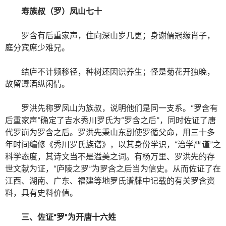
寿族叔（罗）凤山七十
罗含有后重家声，住向深山岁几更；身谢儒冠缘肖子，
庭分宾席少难兄。
结庐不计频移径，种树还因识养生；怪是菊花开独晚，
故留遵酒纵闲情。
罗洪先称罗凤山为族叔，说明他们是同一支系。“罗含有
后重家声”确定了吉水秀川罗氏为“罗含之后”，同时佐证了唐
代罗崱为罗含之后。罗洪先秉山东副使罗循父命，用三十多
年时间编修《秀川罗氏族谱》，以其身份学识，“治学严谨”之
科学态度，其诗文当不是溢美之词。有杨万里、罗洪先的存
世文献为证，“庐陵之罗”为罗含之后当为信史。从而佐证了在
江西、湖南、广东、福建等地罗氏谱牒中记载的有关罗含资
料，具有史料价值。
三、佐证“罗”为开唐十六姓