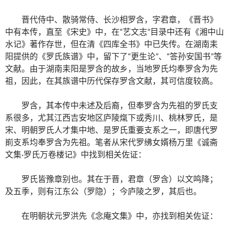
晋代侍中、散骑常侍、长沙相罗含，字君章，《晋书》
中有本传，直至《宋史》中，在“艺文志”目录中还有《湘中山
水记》著作存世，但在清《四库全书》中已失传。在湖南耒
阳提供的《罗氏族谱》中，留下了“更生论”、“答孙安国书”等
文献。由于湖南耒阳是罗含的故乡，当地罗氏均奉罗含为先
祖，因此，在其族谱中历代保存罗含文献，其可信度较高。
罗含，其本传中未述及后裔，但奉罗含为先祖的罗氏支
系很多，尤其江西吉安地区庐陵熂下或秀川、桃林罗氏，是
宋、明朝罗氏人才集中地、是罗氏重要支系之一，即唐代罗
崱支系均奉罗含为先祖。笔者从宋代罗绋女婿杨万里《诚斋
文集·罗氏万卷楼记》中找到相关佐证：
罗氏皆豫章别也。其在于晋，君章（罗含）以文鸣降；
及五季，则有江东公（罗隐）；今庐陵之罗，其后也。
在明朝状元罗洪先《念庵文集》中，亦找到相关佐证：