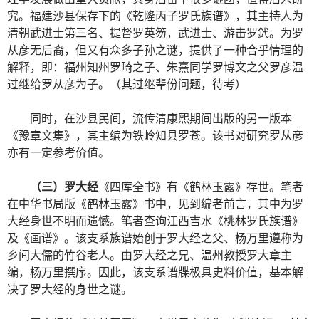
究。福建沙县保存下的《乾隆丙子罗氏族谱》，其主持人为
清朝武进士第三名、提督罗英笏，武进士、游击罗釴。为罗
从彦无后裔，但又有众多子孙之谜，提供了一种合乎情理的
解释，即：福州知州罗畸之子、朱熹同学罗博文之父罗彦温
过继给罗从彦为子。（其过继辈份问题，待考）
同时，在沙县民间，流传清康熙期间出版的另一版本
《豫章文集》，其主编为铁岭知县罗苍。该书对研究罗从彦
亦有一定参考价值。
（三）罗大经
《四库全书》有《鹤林玉露》存世。笔者
在中华书局版《鹤林玉露》书中，见到编者前言，其中为罗
大经身世不明而遗憾。笔者查询江西吉水《桃林罗氏族谱》
及《画谱》。该支系族谱始创于罗大经之父、杨万里遵称为
乡间大儒的竹谷老人。由罗大经之兄、温州教授罗大章主
编，杨万里撰序。因此，该支系谱牒极具史料价值，基本解
决了罗大经的身世之谜。