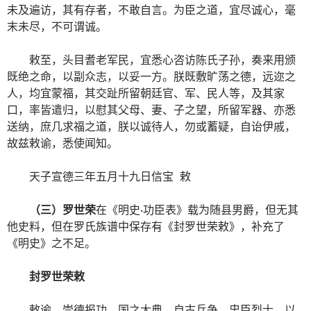
未及遍访，其有存者，不敢自言。为臣之道，宜尽诚心，毫
末未尽，不可谓诚。
敕至，头目耆老军民，宜悉心咨访陈氏子孙，奏来用颁
既绝之命，以副众志，以妥一方。朕既敷旷荡之德，远迩之
人，均宜蒙福，其交趾所留朝廷官、军、民人等，及其家
口，率皆遣归，以慰其父母、妻、子之望，所留军器、亦悉
送纳，庶几求福之道，朕以诚待人，勿或蓄疑，自诒伊戚，
故兹敕谕，悉使闻知。
天子宣德三年五月十九日信宝 敕
（三）罗世荣
在《明史·功臣表》载为随县男爵，但无其
他史料，但在罗氏族谱中保存有《封罗世荣敕》，补充了
《明史》之不足。
封罗世荣敕
敕谕。崇德报功，国之大典。自古兵争，忠臣烈士，以