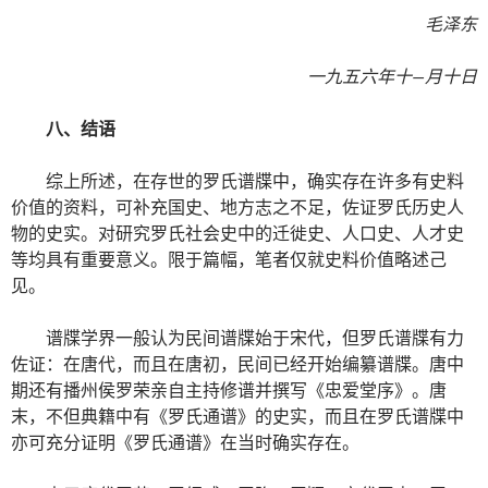
毛泽东
一九五六年十—月十日
八、结语
综上所述，在存世的罗氏谱牒中，确实存在许多有史料
价值的资料，可补充国史、地方志之不足，佐证罗氏历史人
物的史实。对研究罗氏社会史中的迁徙史、人口史、人才史
等均具有重要意义。限于篇幅，笔者仅就史料价值略述己
见。
谱牒学界一般认为民间谱牒始于宋代，但罗氏谱牒有力
佐证：在唐代，而且在唐初，民间已经开始编纂谱牒。唐中
期还有播州侯罗荣亲自主持修谱并撰写《忠爱堂序》。唐
末，不但典籍中有《罗氏通谱》的史实，而且在罗氏谱牒中
亦可充分证明《罗氏通谱》在当时确实存在。