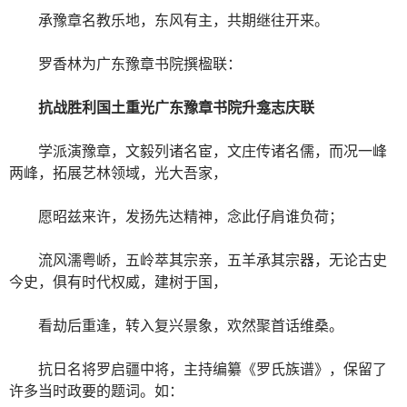
承豫章名教乐地，东风有主，共期继往开来。
罗香林为广东豫章书院撰楹联：
抗战胜利国土重光广东豫章书院升龛志庆联
学派演豫章，文毅列诸名宦，文庄传诸名儒，而况一峰
两峰，拓展艺林领域，光大吾家，
愿昭兹来许，发扬先达精神，念此仔肩谁负荷；
流风濡粤峤，五岭萃其宗亲，五羊承其宗器，无论古史
今史，俱有时代权威，建树于国，
看劫后重逢，转入复兴景象，欢然聚首话维桑。
抗日名将罗启疆中将，主持编纂《罗氏族谱》，保留了
许多当时政要的题词。如：