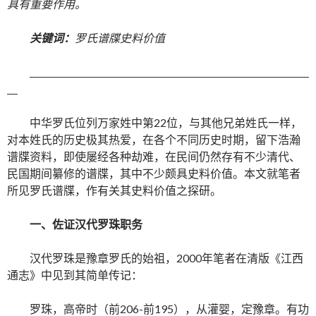
具有重要作用。
关键词：
罗氏谱牒史料价值
中华罗氏位列万家姓中第22位，与其他兄弟姓氏一样，
对本姓氏的历史极其热爱，在各个不同历史时期，留下浩瀚
谱牒资料，即使屡经各种劫难，在民间仍然存有不少清代、
民国期间纂修的谱牒，其中不少颇具史料价值。本文就笔者
所见罗氏谱牒，作有关其史料价值之探研。
一、佐证汉代罗珠职务
汉代罗珠是豫章罗氏的始祖，2000年笔者在清版《江西
通志》中见到其简单传记：
罗珠，高帝时（前206-前195），从灌婴，定豫章。有功