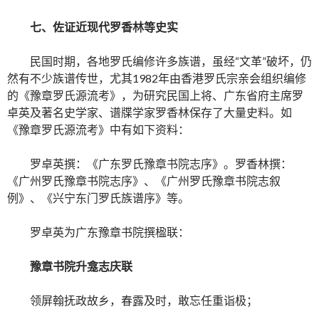
七、佐证近现代罗香林等史实
民国时期，各地罗氏编修许多族谱，虽经“文革”破坏，仍
然有不少族谱传世，尤其1982年由香港罗氏宗亲会组织编修
的《豫章罗氏源流考》，为研究民国上将、广东省府主席罗
卓英及著名史学家、谱牒学家罗香林保存了大量史料。如
《豫章罗氏源流考》中有如下资料：
罗卓英撰：《广东罗氏豫章书院志序》。罗香林撰：
《广州罗氏豫章书院志序》、《广州罗氏豫章书院志叙
例》、《兴宁东门罗氏族谱序》等。
罗卓英为广东豫章书院撰楹联：
豫章书院升龛志庆联
领屏翰抚政故乡，春露及时，敢忘任重诣极；