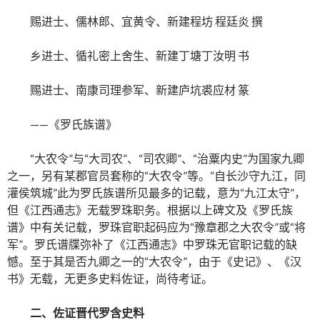
赐进士、儒林郎、宜黄令、新建程坊 程廷炎 撰
乡进士、循礼密上舍生、新建丁塘丁汝明 书
赐进士、南康司理参军、新建庐坑裘应材 篆
——《罗氏族谱》
“大农令”与“大司农”、“司农卿”、“治粟内史”为国家九卿
之一，另有某郡官员套称的“大农令”等。“自长沙守九江，同
灌侯筑城”此为罗氏族谱所见最多的记载，意为“九江太守”，
但《江西通志》无载罗珠职务。根据以上碑文及《罗氏族
谱》中有关记载，罗珠官职起码应为“豫章郡之大农令”或“将
军”。罗氏谱牒弥补了《江西通志》中罗珠无官职记载的缺
憾。至于其是否九卿之一的“大农令”，由于《史记》、《汉
书》无载，无更多史料佐证，尚待考证。
二、佐证晋代罗含史料