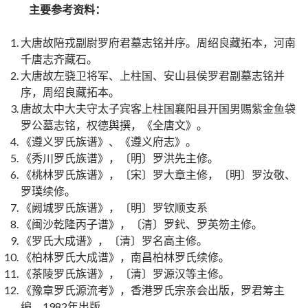
主要参考资料：
大唐故陪戎副尉罗府君墓志铭并序。周绍良藏拓本，河南
千唐志齐藏石。
大唐故左骁卫将军、上柱国、安山县侯罗君副墓志铭并
序，周绍良藏拓本。
唐故太中大夫守太子宾客上柱国襄阳县开国男赐紫金鱼袋
罗公墓志铭，权德舆撰，《全唐文》。
《遵义罗氏族谱》、《遵义府志》。
《秀川罗氏族谱》，〔明〕罗洪先主修。
《桃林罗氏族谱》，〔宋〕罗大章主修，〔明〕罗汝敬、
罗璞续修。
《阙城罗氏族谱》，〔明〕罗钦顺支系
《闽沙乾隆丙子谱》，〔清〕罗釴、罗英笏主修。
《罗氏大成谱》，〔清〕罗名高主修。
《柏林罗氏大成谱》，南昌柏林罗氏续修。
《茶陵罗氏族谱》，〔清〕罗源汉等主修。
《豫章罗氏源流考》，香港罗氏宗亲会出版，罗君筹主
编，1982年出版。