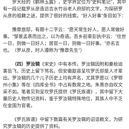
罗大经的《鹤林玉露》，史学界定位为“史料笔记”，其中
有一段记载罗从彦造访吉水竹谷老人府邸的文字，为探研罗
从彦的祖籍之谜，提供了很好的线索。“好人好事”条目如下：
豫章旅邸，有题十二字云：“愿天常生好人，愿人常做好
事。”邹景孟表而出之，以为奇语。吾乡前辈彭执中云：“住世
一日，则做一日好人；居官一日，则做一日好事。”亦名言
也。（罗从彦，时人遵称为“豫章先生”）
（四）罗汝辑
《宋史》中有本传。罗汝辑因附和秦桧迫
害岳飞，历史上留下骂名。但安徽歙县呈坎罗氏却是人才辈
出。罗汝辑的几个儿子历史上均有声名，尤其罗愿以《罗鄂
州小集》等在《四库全书》中占有数席之地。朱熹亦自叹文
采不如。笔者见到呈坎罗氏提供《罗氏族谱》，其中留下大
量历史人物传记资料，鉴于罗汝辑特殊地位，其族人中不乏
在金国为官者。
《罗氏族谱》中留下数篇有关罗汝辑的诏诰敕文，为研
究罗汝辑的历史提供了资料。