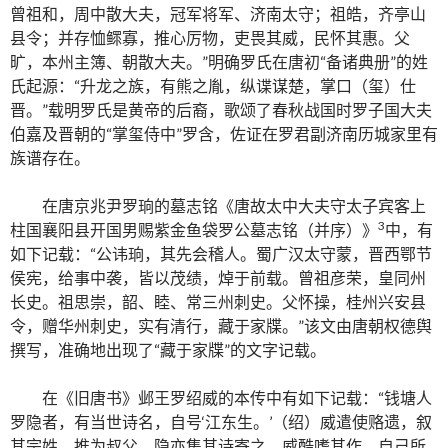
曾祖和，周中散大夫，冠军将军、济南太守；祖皓，齐亭山
县令；并存恤鳏寡，推心厉物，吏畏其威，民怀其惠。父
旷，本州主簿、朝散大夫。”明确罗氏在唐初“备诸典册”的姓
氏起源：“升龙之族，有熊之胤，纵谍谋楚，掌口（玺）仕
晋。”载明罗氏是黄帝的后裔，歌颂了春秋战国时罗子国大夫
伯嘉及晋朝的“掌玺侍中”罗含，佐证在罗君副济南历城家里有
族谱存在。
在唐京兆尹罗珦的墓志铭《唐故太中大夫守太子宾客上
3
柱国襄阳县开国男赐紫金鱼袋罗公墓志铭（并序）》
中，有
如下记载：“公讳珦，其先会稽人。蜀广汉太守蒙，晋西鄂节
侯宪，给事中袭，皆以茂绩，焯于前载。曾祖彦荣，皇同州
长史。祖思崇，韶、睦、常三州刺史。父怀操，桂州兴安县
令，赠华州刺史，实有清行，藏于家牒。”该文由唐朝权德舆
撰写，准确地出现了“藏于家牒”的文字记载。
在《旧唐书》邺王罗绍威的本传中有如下记载：“钱塘人
罗隐者，有当世诗名，自号‘江东生。’（绍）威遣使赂遗，叙
其宗姓，推为叔父。隐亦集其诗寄之。威酷嗜其作，自己所