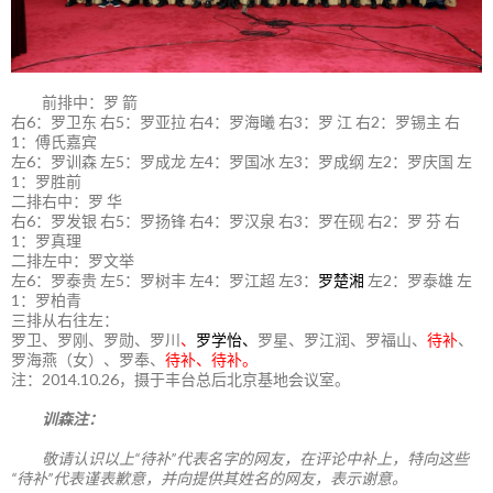
前排中：罗 箭
右6：罗卫东 右5：罗亚拉 右4：罗海曦 右3：罗 江 右2：罗锡主 右
1：傅氏嘉宾
左6：罗训森 左5：罗成龙 左4：罗国冰 左3：罗成纲 左2：罗庆国 左
1：罗胜前
二排右中：罗 华
右6：罗发银 右5：罗扬锋 右4：罗汉泉 右3：罗在砚 右2：罗 芬 右
1：罗真理
二排左中：罗文举
左6：罗泰贵 左5：罗树丰 左4：罗江超 左3：
罗楚湘
左2：罗泰雄 左
1：罗柏青
三排从右往左：
罗卫、罗刚、罗勋、罗川
、
罗学怡、
罗星、罗江润、罗福山、
待补
、
罗海燕（女）、罗奉、
待补、待补。
注：2014.10.26，摄于丰台总后北京基地会议室。
训森注：
敬请认识以上“待补”代表名字的网友，在评论中补上，特向这些
“待补”代表谨表歉意，并向提供其姓名的网友，表示谢意。