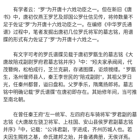
有学者云：“罗”为开唐十六姓功臣之一。但在新旧《唐
书》中，唐初仅燕王罗艺及郯国公罗仕信见传，将帅数量不
足于佐证“罗”为开唐十六姓功臣之一。在编修《中华罗氏通
谱》过程中，笔者发掘出唐初几位罗氏将军的墓志铭，用谱
牒的形式有力佐证了“罗”为开唐十六姓之一。
有文字可考的罗氏谱牒见载于唐初罗甑生的墓志铭《大
1
唐故陪戎副尉罗府君墓志铭并序》
中：“矧夫家承阀阅，代
茂簪绚，松柏成行，芝兰克嗣，存诸图牒，讵烦覙缕。” 罗甑
生，洛州偃师县人，秦王李世民的“陪戎副尉”，其祖父罗日
光，任秦州都督，谥曰盘和。父罗季乐，隋鹰扬郎将。墓志
铭中明确记载“罗氏谱牒”在唐初即存在。其始修年间，当可推
至南北朝。
在曾任秦王府“左一统军、左四府右车骑将军”罗君副的墓
志铭《大唐故左骁卫将军、上柱国、安山县侯罗君副墓志铭
2
并序》
中，记载：“公讳君副，字进成，齐州历城人也。若
夫因生赐姓之基，命氏建邦之始，并备诸典册，无俟详焉。