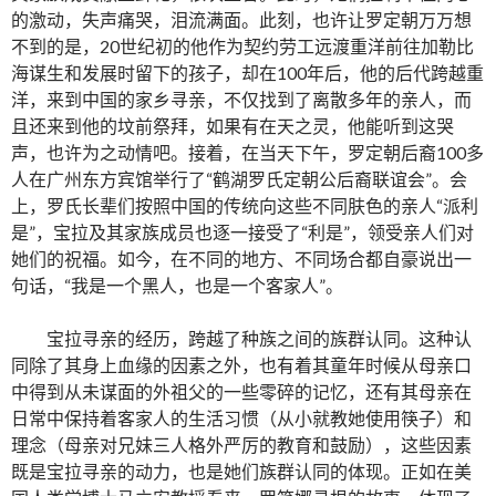
的激动，失声痛哭，泪流满面。此刻，也许让罗定朝万万想
不到的是，20世纪初的他作为契约劳工远渡重洋前往加勒比
海谋生和发展时留下的孩子，却在100年后，他的后代跨越重
洋，来到中国的家乡寻亲，不仅找到了离散多年的亲人，而
且还来到他的坟前祭拜，如果有在天之灵，他能听到这哭
声，也许为之动情吧。接着，在当天下午，罗定朝后裔100多
人在广州东方宾馆举行了“鹤湖罗氏定朝公后裔联谊会”。会
上，罗氏长辈们按照中国的传统向这些不同肤色的亲人“派利
是”，宝拉及其家族成员也逐一接受了“利是”，领受亲人们对
她们的祝福。如今，在不同的地方、不同场合都自豪说出一
句话，“我是一个黑人，也是一个客家人”。
宝拉寻亲的经历，跨越了种族之间的族群认同。这种认
同除了其身上血缘的因素之外，也有着其童年时候从母亲口
中得到从未谋面的外祖父的一些零碎的记忆，还有其母亲在
日常中保持着客家人的生活习惯（从小就教她使用筷子）和
理念（母亲对兄妹三人格外严厉的教育和鼓励），这些因素
既是宝拉寻亲的动力，也是她们族群认同的体现。正如在美