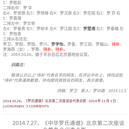
1：罗胜前
二排右中：罗 华
右6：罗发银 右5：罗扬锋 右4：罗汉泉 右3：罗在砚 右2：罗 芬 右
1：罗真理
二排左中：罗文举
左6：罗泰贵 左5：罗树丰 左4：罗江超 左3：
罗楚湘
左2：罗泰雄 左
1：罗柏青
三排从右往左：
罗卫、罗刚、罗勋、罗川
、
罗学怡、
罗星、罗江润、罗福山、
待补
、
罗海燕（女）、罗奉、
待补、待补。
注：2014.10.26，摄于丰台总后北京基地会议室。
训森注：
敬请认识以上“待补”代表名字的网友，在评论中补上，特向这些
“待补”代表谨表歉意，并向提供其姓名的网友，表示谢意。
供稿：罗卫 录入：罗训森 2014.11.1
2014.10.26，《罗氏通谱》北京第二次座谈会代表合影
2014 年 11 月 1 日
LUOXUNSEN
5 COMMENTS
2014.7.27，《中华罗氏通谱》北京第二次座谈