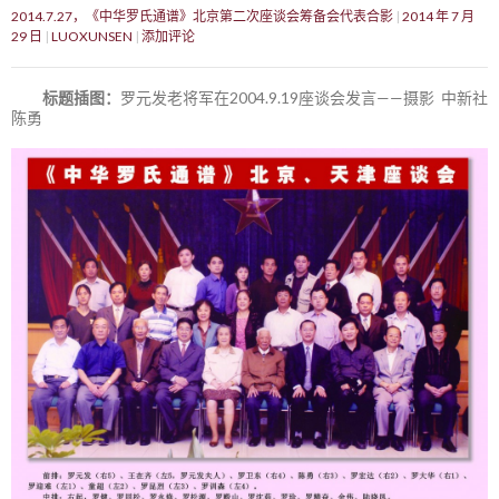
2014.7.27，《中华罗氏通谱》北京第二次座谈会筹备会代表合影
2014 年 7 月
29 日
LUOXUNSEN
添加评论
标题插图：
罗元发老将军在2004.9.19座谈会发言——摄影 中新社
陈勇