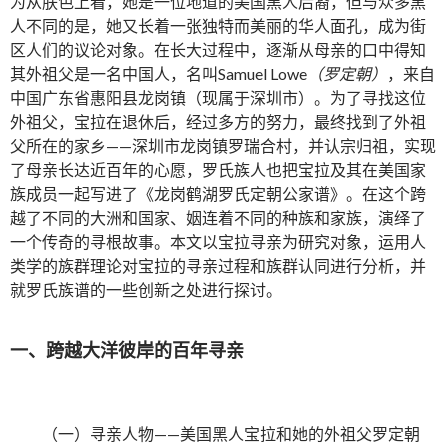
为从肤色上看，她是一位地道的美国黑人后裔，但与众多黑
人不同的是，她又长着一张独特而美丽的华人面孔，成为街
区人们的议论对象。在长大过程中，逐渐从母亲的口中得知
其外祖父是一名中国人，名叫Samuel Lowe
（罗定朝）
，来自
中国广东省惠阳县龙岗镇（现属于深圳市）。为了寻找这位
外祖父，宝拉在退休后，经过多方的努力，最终找到了外祖
父所在的家乡——深圳市龙岗镇罗瑞合村，并认宗归祖，实现
了母亲长达近百年的心愿，罗氏族人也把宝拉及其在美国家
族成员一起写进了《龙岗鹤湖罗氏定朝公家谱》。在这个跨
越了不同的大洲和国家、姻连着不同的种族和家族，演绎了
一个传奇的寻根故事。本文以宝拉寻亲为研究对象，运用人
类学的族群理论对宝拉的寻亲过程和族群认同进行分析，并
就罗氏族谱的一些创新之处进行探讨。
一、跨越大洋彼岸的百年寻亲
（一）寻亲人物——美国黑人宝拉和她的外祖父罗定朝