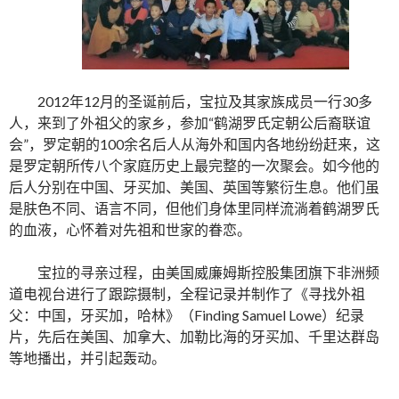
2012年12月的圣诞前后，宝拉及其家族成员一行30多
人，来到了外祖父的家乡，参加“鹤湖罗氏定朝公后裔联谊
会”，罗定朝的100余名后人从海外和国内各地纷纷赶来，这
是罗定朝所传八个家庭历史上最完整的一次聚会。如今他的
后人分别在中国、牙买加、美国、英国等繁衍生息。他们虽
是肤色不同、语言不同，但他们身体里同样流淌着鹤湖罗氏
的血液，心怀着对先祖和世家的眷恋。
宝拉的寻亲过程，由美国威廉姆斯控股集团旗下非洲频
道电视台进行了跟踪摄制，全程记录并制作了《寻找外祖
父：中国，牙买加，哈林》（Finding Samuel Lowe）纪录
片，先后在美国、加拿大、加勒比海的牙买加、千里达群岛
等地播出，并引起轰动。