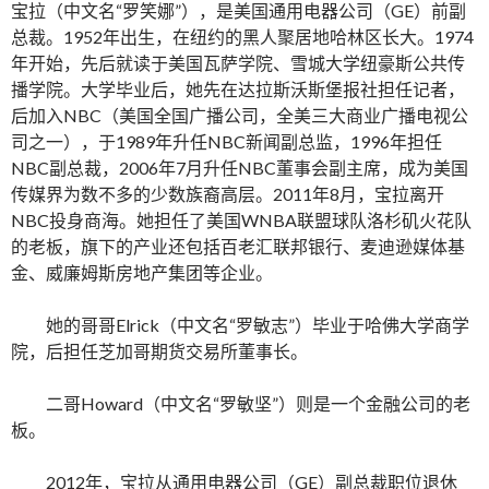
宝拉（中文名“罗笑娜”），是美国通用电器公司（GE）前副
总裁。1952年出生，在纽约的黑人聚居地哈林区长大。1974
年开始，先后就读于美国瓦萨学院、雪城大学纽豪斯公共传
播学院。大学毕业后，她先在达拉斯沃斯堡报社担任记者，
后加入NBC（美国全国广播公司，全美三大商业广播电视公
司之一），于1989年升任NBC新闻副总监，1996年担任
NBC副总裁，2006年7月升任NBC董事会副主席，成为美国
传媒界为数不多的少数族裔高层。2011年8月，宝拉离开
NBC投身商海。她担任了美国WNBA联盟球队洛杉矶火花队
的老板，旗下的产业还包括百老汇联邦银行、麦迪逊媒体基
金、威廉姆斯房地产集团等企业。
她的哥哥Elrick（中文名“罗敏志”）毕业于哈佛大学商学
院，后担任芝加哥期货交易所董事长。
二哥Howard（中文名“罗敏坚”）则是一个金融公司的老
板。
2012年，宝拉从通用电器公司（GE）副总裁职位退休