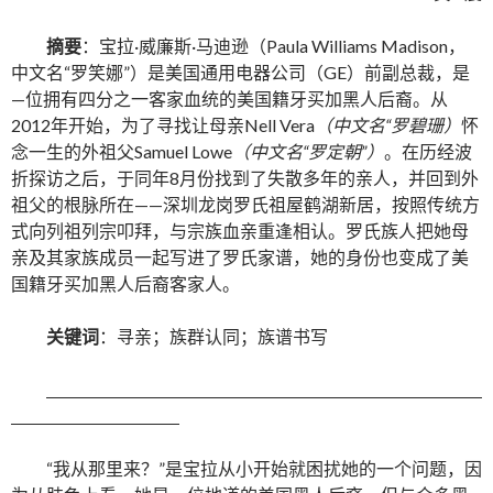
摘要
：宝拉·威廉斯·马迪逊（Paula Williams Madison，
中文名“罗笑娜”）是美国通用电器公司（GE）前副总裁，是
—位拥有四分之一客家血统的美国籍牙买加黑人后裔。从
2012年开始，为了寻找让母亲Nell Vera
（中文名
“
罗碧珊）
怀
念一生的外祖父Samuel Lowe
（中文名
“
罗定朝
”
）
。在历经波
折探访之后，于同年8月份找到了失散多年的亲人，并回到外
祖父的根脉所在——深圳龙岗罗氏祖屋鹤湖新居，按照传统方
式向列祖列宗叩拜，与宗族血亲重逢相认。罗氏族人把她母
亲及其家族成员一起写进了罗氏家谱，她的身份也变成了美
国籍牙买加黑人后裔客家人。
关键词
：寻亲；族群认同；族谱书写
“我从那里来？”是宝拉从小开始就困扰她的一个问题，因