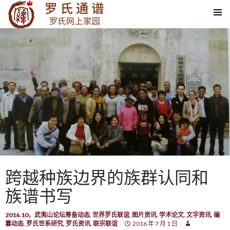
SKIP TO CONTENT
跨越种族边界的族群认同和
族谱书写
2016.10，武夷山论坛筹备动态
,
世界罗氏联谊
,
图片资讯
,
学术论文
,
文字资讯
,
编
纂动态
,
罗氏世系研究
,
罗氏资讯
,
联宗联谊
2016 年 7 月 1 日