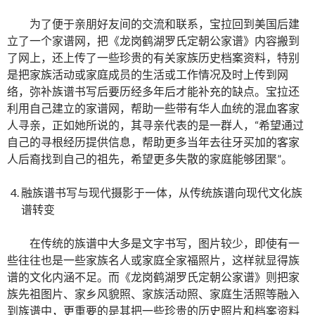
为了便于亲朋好友间的交流和联系，宝拉回到美国后建
立了一个家谱网，把《龙岗鹤湖罗氏定朝公家谱》内容搬到
了网上，还上传了一些珍贵的有关家族历史档案资料，特别
是把家族活动或家庭成员的生活或工作情况及时上传到网
络，弥补族谱书写后要历经多年后才能补充的缺点。宝拉还
利用自己建立的家谱网，帮助一些带有华人血统的混血客家
人寻亲，正如她所说的，其寻亲代表的是一群人，“希望通过
自己的寻根经历提供信息，帮助更多当年去往牙买加的客家
人后裔找到自己的祖先，希望更多失散的家庭能够团聚”。
融族谱书写与现代摄影于一体，从传统族谱向现代文化族
谱转变
在传统的族谱中大多是文字书写，图片较少，即使有一
些往往也是一些家族名人或家庭全家福照片，这样就显得族
谱的文化内涵不足。而《龙岗鹤湖罗氏定朝公家谱》则把家
族先祖图片、家乡风貌照、家族活动照、家庭生活照等融入
到族谱中，更重要的是其把一些珍贵的历史照片和档案资料