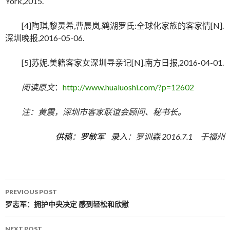
York,2015.
[4]陶琪,黎灵希,曹晨岚.鹤湖罗氏:全球化家族的客家情[N].
深圳晚报,2016-05-06.
[5]苏妮.美籍客家女深圳寻亲记[N].南方日报,2016-04-01.
阅读原文
：
http://www.hualuoshi.com/?p=12602
注：黄震，深圳市客家联谊会顾问、秘书长。
供稿：罗敏军 录
入：罗训森 2016.7.1 于福州
PREVIOUS POST
Post navigation
罗志军：拥护中央决定 感到轻松和欣慰
NEXT POST