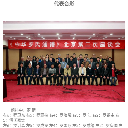
代表合影
前排中：罗 箭
右6：罗卫东 右5：罗亚拉 右4：罗海曦 右3：罗 江 右2：罗锡主 右
1：傅氏嘉宾
左6：罗训森 左5：罗成龙 左4：罗国冰 左3：罗成纲 左2：罗庆国 左