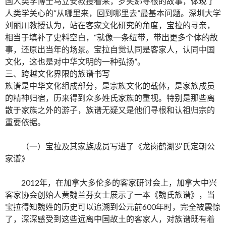
国人类学博士马立安教授看来，罗笑娜寻根的故事，体现了
人类学关心的“从哪里来，回到哪里去”最基本问题。深圳大学
刘丽川教授认为，站在客家文化研究的角度，宝拉的寻亲，
相当于填补了史料空白，“就像一条纽带，带出更多个体的故
事，还原出当年的场景。宝拉自觉认同是客家人，认同中国
文化，这也是对中华文明的一种弘扬”。
三、跨越文化界限的族谱书写
族谱是中华文化组成部分，是宗族文化的载体，是家族成员
的精神归宿，历来得到众多姓氏家族的重视。特别是那些离
散于家族之外的游子，族谱无疑又是他们寻根和认祖归宗的
重要依据。
（一）宝拉及其家族成员写进了《龙岗鹤湖罗氏定朝公
家谱》
2012年，在加拿大多伦多的客家研讨会上，加拿大中兴
客家协会创始人黄魏兰芬女士展示了一本《魏氏族谱》，当
宝拉得知魏姓的历史可以追溯到公元前600年时，完全被震惊
了，深深感受到这些远离中国故土的客家人，对族谱既有着