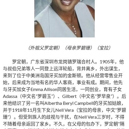
（外祖父罗定朝）（母亲罗碧珊）（宝拉）
罗定朝，广东省深圳市龙岗镇罗瑞合村人。1905年，他
与叔伯兄弟等人一同登上远洋轮船，背井离乡，外出谋生，
来到了位于中美洲岛国牙买加的金斯顿。他从经营零售业开
始，后来成为当地有名的华人客商，事业有成。期间，他先
与牙买加女子Emma Allison同居生活，一同创业，育有子女
Adassa（中文名“罗碧玉”）、Gilbert（中文名“罗早泉”）。后
来他结识了另一名叫Albertha Beryl Campbell的牙买加姑娘，
并于1918年11月生下女儿Nell Vera（宝拉的母亲，中文“罗碧
珊”）。但受到族人的歧视与干扰，在Nell Vera三岁时，不得
不随着母亲返回了家乡。不久，在父母的包办下，罗定朝“隔