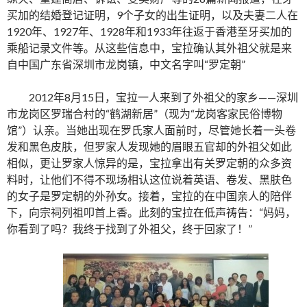
买加的结婚登记证明，9个子女的出生证明，以及夫妻二人在
1920年、1927年、1928年和1933年往返于香港至牙买加的
乘船记录文件等。从这些信息中，宝拉确认其外祖父就是来
自中国广东省深圳市龙岗镇，中文名字叫“罗定朝”
2012年8月15日，宝拉一人来到了外祖父的家乡——深圳
市龙岗区罗瑞合村的“鹤湖新居”（现为“龙岗客家民俗博物
馆”）认亲。当她出现在罗氏家人面前时，尽管她长着一头卷
发和黑色皮肤，但罗家人发现她的眉眼五官却的外祖父如此
相似，更让罗家人惊异的是，宝拉拿出有关罗定朝的众多资
料时，让他们不得不现场相认这位说着英语、卷发、黑肤色
的女子是罗定朝的外孙女。接着，宝拉的在中国亲人的陪伴
下，向宗祠列祖叩首上香。此刻的宝拉在低声祷告：“妈妈，
你看到了吗？我终于找到了外祖父，终于回家了！”