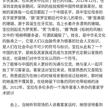
罗氏家族，也从迷失中找到了自己的归属。2012年12月，在
深圳龙岗省亲期间，深圳的叔叔按照中国传统家族辈份，给
她的家族每一位成员都起了一个中国名字，其中宝拉母亲的
名字是罗碧珊，“碧”是罗定朝后代中女儿的辈份，“珊”是美丽
的珊瑚，源于其诞生在牙买加，岛上长着许多漂亮的珊瑚。
宝拉则起名为罗笑那，“笑”为辈份，“娜”陶铸《松树的风格》
文中的“杨柳啊娜多姿，可谓妩媚极了”。姓名，是中华名文化
的脉承之一，它是人们以血脉传承为根基的社会人文标识，
是人们在社会中必不可少的符号与标识。宝拉从此有了一个
中国的名字，是她及其家族成员成为龙岗罗氏定朝公家族的
标志，也是她们对中华文化认同的一个符号。
为了能够与中国的亲人更好的沟通与交流，她与家人一起开
始了学习客家话。客家话对宝拉来说，既是熟悉的又是陌生
的，熟悉是因为在她小的时候母亲曾经说过给她听，那时候
的她虽然不懂其意，在给她留下印象的同时也带给她的迷
惑。2012年，宝拉在多伦多的一个海外客家人举办的客家学
术研讨
会上，当她听到现场的人说着客家话时，她惊讶地看到