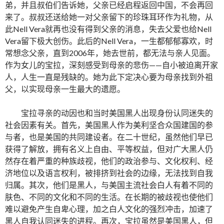
弟，并且叔伯们告诉她，父亲已经启程返回中国，不会再回
来了。叔叔还送给她一对父亲留下的珍珠耳环作为礼物，从
此Nell Vera就再也没有得到父亲的消息，失去父爱也给Nell
Vera留下极大创伤。此后的Nell Vera，一生都郁郁寡欢，时
常想念父亲，直到2006年，她去世前，都无法与亲人见面。
作为女儿的宝拉，深刻感受到母亲的悲伤——自小被迫离开家
人，人生一直是残缺的。她为此下定决心要为母亲找到外祖
父，以实现母亲一生最大的遗愿。
宝拉寻亲的动因也和当时美国黑人出现身份认同迷失的
社会因素有关。首先，美国黑人作为美利坚合众国建国的参
与者，也是美国的共同建设者。在二十世纪，虽然他们早已
获得了解放，拥有名义上自由、平等权益，但对广大黑人仍
然存在着严重的种族歧视，他们的政治参与、文化权利、经
济地位以及语言权利，被排挤到社会的边缘，无法找到自我
归属。其次，他们是黑人，与美国主流社会白人有着不同的
肤色、不同的文化和不同的生活。在长期的被歧视也使他们
难以避免产生自卑心理，加之白人文化的强烈冲击，加速了
黑人自我认同迷失的进程。再次，宝拉虽然是美国黑人，但