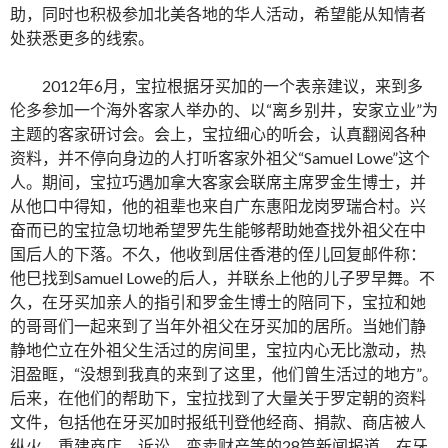
助，同时也积极参加北美各地的华人活动，希望能从知情者
处获悉更多的线索。
2012年6月，宝拉根据牙买加的一个表亲建议，来到多
伦多参加一个海外客家人举办的、以“离乡别井，安家立业”为
主题的客家研讨会。会上，宝拉细心的听会，认真翻阅各种
资料，并不停向身边的人打听客家外祖父“Samuel Lowe”这个
人。期间，宝拉巧遇加拿大客家会联席主席罗金生博士，并
从他口中得知，他的祖辈也来自广东惠阳龙岗罗瑞合村。兴
奋而已的宝拉急切地希望罗先生能够帮助她查找外祖父在中
国后人的下落。不久，他收到居住香港的侄儿回复邮件称：
他巳找到Samuel Lowe的后人，并联糸上他的儿子罗早舞。不
久，在牙买加亲人的指引和罗金生博士的陪同下，宝拉和她
的哥哥们一起来到了当年外祖父在牙买加的居所。当她们静
静地伫立在外祖父生活过的房间里，宝拉内心无比激动，热
泪盈眶，“没想到我真的来到了这里，他们曾生活过的地方”。
后来，在他们的帮助下，宝拉找到了大量关于罗定朝的资料
文件，包括他在牙买加时报纸刊登他经商、捐款、商店被人
纵火、重建商店、诉讼、变卖财产等的28篇新闻报道，在牙