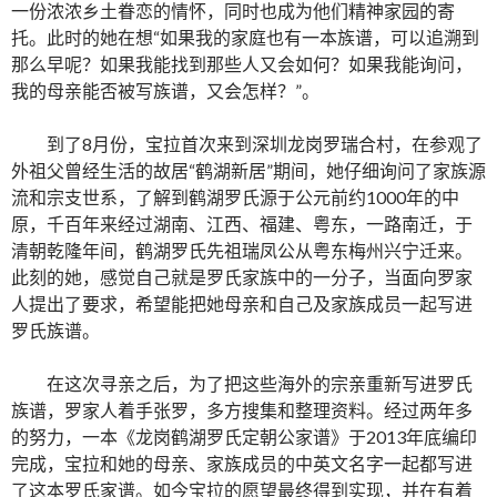
一份浓浓乡土眷恋的情怀，同时也成为他们精神家园的寄
托。此时的她在想“如果我的家庭也有一本族谱，可以追溯到
那么早呢？如果我能找到那些人又会如何？如果我能询问，
我的母亲能否被写族谱，又会怎样？”。
到了8月份，宝拉首次来到深圳龙岗罗瑞合村，在参观了
外祖父曾经生活的故居“鹤湖新居”期间，她仔细询问了家族源
流和宗支世系，了解到鹤湖罗氏源于公元前约1000年的中
原，千百年来经过湖南、江西、福建、粤东，一路南迁，于
清朝乾隆年间，鹤湖罗氏先祖瑞凤公从粤东梅州兴宁迁来。
此刻的她，感觉自己就是罗氏家族中的一分子，当面向罗家
人提出了要求，希望能把她母亲和自己及家族成员一起写进
罗氏族谱。
在这次寻亲之后，为了把这些海外的宗亲重新写进罗氏
族谱，罗家人着手张罗，多方搜集和整理资料。经过两年多
的努力，一本《龙岗鹤湖罗氏定朝公家谱》于2013年底编印
完成，宝拉和她的母亲、家族成员的中英文名字一起都写进
了这本罗氏家谱。如今宝拉的愿望最终得到实现，并在有着