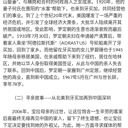
山娶妻”，与横岗和合村的何姓商人之女成亲。1920年，他的
妻子何氏在惠阳的“水客”帮助下，也来到牙买加，共同经营他
们的事业。到了上个世纪20年代末，美国爆发了一场严重的
经济危机，并引发了全球经济大萧条，大批华人陆续离开其
侨居国或地区。受此影响，罗定朝的生意也逐渐衰败而最后
破产。1933年7月30日，罗定朝夫妇在申请破产清算后，带
着家人乘坐“阿德拉斯托斯”（ADRASTUS）号轮船离开了牙
买加，回到了家乡。而他留在牙买加的女儿罗碧珊也于1945
年随母亲移居美国，在亲戚帮助下来到了纽约，居住在哈林
区，并她以华人身份取得美国签证，从此与中国的亲人失去
了联系。回到中国后，罗定朝一家搬到广州定居，继续经营
他的商业，直到新中国成立。1967年5月在广州与世长辞，
享年78岁。
（二）寻亲故事——从北美到牙买加再到中国深圳
2006年，宝拉母亲的过世，让这位饱含一生辛劳的客家
后裔最终无缘再见中国的家人，留下了终生遗憾，也让宝拉
下定决定要找到她的外祖父。为此，她一方面寻求媒体的帮