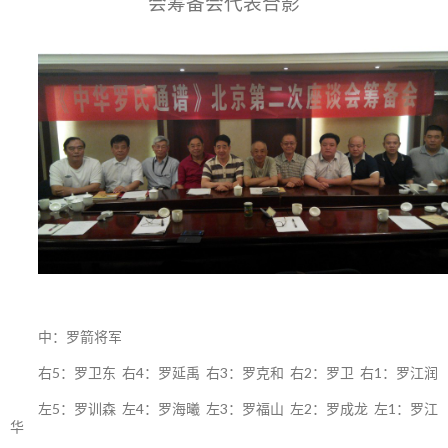
会筹备会代表合影
中：罗箭将军
右5：罗卫东 右4：罗延禹 右3：罗克和 右2：罗卫 右1：罗江润
左5：罗训森 左4：罗海曦 左3：罗福山 左2：罗成龙 左1：罗江
华