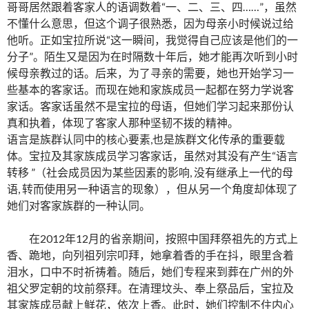
哥哥居然跟着客家人的语调数着“一、二、三、四……”，虽然
不懂什么意思，但这个调子很熟悉，因为母亲小时候说过给
他听。正如宝拉所说“这一瞬间，我觉得自己应该是他们的一
分子”。陌生又是因为在时隔数十年后，她才能再次听到小时
候母亲教过的话。后来，为了寻亲的需要，她也开始学习一
些基本的客家话。而现在她和家族成员一起都在努力学说客
家话。客家话虽然不是宝拉的母语，但她们学习起来那份认
真和执着，体现了客家人那种坚韧不拨的精神。
语言是族群认同中的核心要素,也是族群文化传承的重要载
体。宝拉及其家族成员学习客家话，虽然对其没有产生“语言
转移 ”（社会成员因为某些因素的影响, 没有继承上一代的母
语, 转而使用另一种语言的现象），但从另一个角度却体现了
她们对客家族群的一种认同。
在2012年12月的省亲期间，按照中国拜祭祖先的方式上
香、跪地，向列祖列宗叩拜，她拿着香的手在抖，眼里含着
泪水，口中不时祈祷着。随后，她们专程来到葬在广州的外
祖父罗定朝的坟前祭拜。在清理坟头、奉上祭品后，宝拉及
其家族成员献上鲜花，依次上香。此时，她们控制不住内心