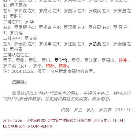
1：傅氏嘉宾
左6：罗训森 左5：罗成龙 左4：罗国冰 左3：罗成纲 左2：罗庆国 左
1：罗胜前
二排右中：罗 华
右6：罗发银 右5：罗扬锋 右4：罗汉泉 右3：罗在砚 右2：罗 芬 右
1：罗真理
二排左中：罗文举
左6：罗泰贵 左5：罗树丰 左4：罗江超 左3：
罗楚湘
左2：罗泰雄 左
1：罗柏青
三排从右往左：
罗卫、罗刚、罗勋、罗川
、
罗学怡、
罗星、罗江润、罗福山、
待补
、
罗海燕（女）、罗奉、
待补、待补。
注：2014.10.26，摄于丰台总后北京基地会议室。
训森注：
敬请认识以上“待补”代表名字的网友，在评论中补上，特向这些
“待补”代表谨表歉意，并向提供其姓名的网友，表示谢意。
供稿：罗卫 录入：罗训森 2014.11.1
2014.10.26，《罗氏通谱》北京第二次座谈会代表合影
2014 年 11 月 1 日
LUOXUNSEN
5 COMMENTS