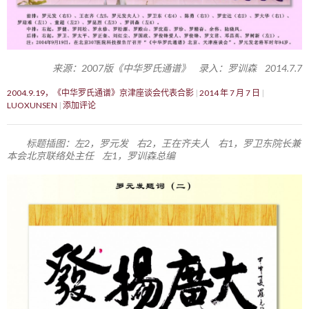
来源：2007版《中华罗氏通谱》 录入：罗训森 2014.7.7
2004.9.19，《中华罗氏通谱》京津座谈会代表合影
2014 年 7 月 7 日
LUOXUNSEN
添加评论
标题插图：左2，罗元发 右2，王在齐夫人 右1，罗卫东院长兼
本会北京联络处主任 左1，罗训森总编