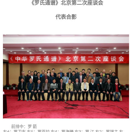
《罗氏通谱》北京第二次座谈会
代表合影
前排中：罗 箭
右6：罗卫东 右5：罗亚拉 右4：罗海曦 右3：罗 江 右2：罗锡主 右