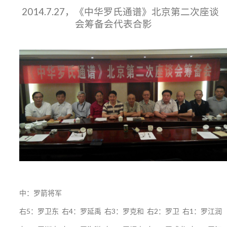
2014.7.27，《中华罗氏通谱》北京第二次座谈
会筹备会代表合影
中：罗箭将军
右5：罗卫东 右4：罗延禹 右3：罗克和 右2：罗卫 右1：罗江润