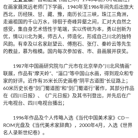
在画家聂岚远老师门下学画，1940年至1986年间先后出旅大
西北，历经陕、甘、藏、豫，南历长江三峡，珠江三角洲，
走遍祖国的千山万水，徘徊于奇峰异壑之间，汇对大自然之
感受，集自身艺术悟性于笔端，实以传统为本，勇以创新为
优，情以川北为美，师古人，师造化，形成自己川北的独特
风韵。有幸及以名家赵望云、傅抱石、张仃、秦岭云等先生
的教益，慕为楷模。国内每次参加省、市、县画展并获奖。
1987年中国画研究院与广元市在北京举办“川北风情画”
联展，作品有“摩天岭”、“淄口”等中国山水画，得到观众和专
家的好评。近作有35米长历史画卷“阴平古道图”长征路上；
60米历史长卷“剑门蜀道图”和“剑门蜀道行”著作，其部分作品
在《四川日报》、《广元日报》及其书刊登出，并先后在广
元电视台、四川电视台播出；
1996年作品及个人传略入选《当代中国美术家》CD－
ROM光盘及《当代美术家辞典》，2000年4月，入选《世界
名人录新世纪卷》。