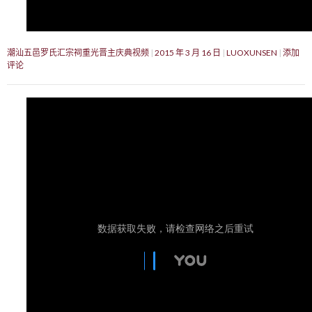
潮汕五邑罗氏汇宗祠重光晋主庆典视频
2015 年 3 月 16 日
LUOXUNSEN
添加
评论