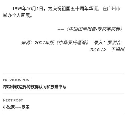
1999年10月1日，为庆祝祖国五十周年华诞，在广州市
举办个人画展。
——
《中国国情报告·专家学家卷》
来源：2007年版《中华罗氏通谱》 录入：罗训森
2016.7.2 于福州
PREVIOUS POST
Post navigation
跨越种族边界的族群认同和族谱书写
NEXT POST
小说家——罗麦