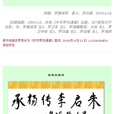
供稿：罗援将军 录入：罗训森 2014.6.18
标题插图：2004.5.8，庆祝《中华罗氏通谱》出版，307医院歺厅
合影。中，罗援将军 左3，罗卫东 左2，罗海曦教授、大校 左1，罗
卫中校 右3，罗训森 右2，罗迎难 右1，罗海燕
原中央委员罗青长为《中华罗氏通谱》题词
2014 年 6 月 21 日
LUOXUNSEN
添加评论