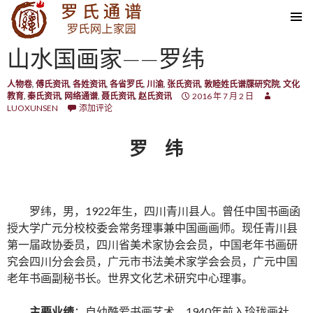
SKIP TO CONTENT
山水国画家——罗纬
人物卷
,
傅氏资讯
,
各姓资讯
,
各省罗氏
,
川渝
,
张氏资讯
,
敦睦姓氏谱牒研究院
,
文化
教育
,
秦氏资讯
,
网络通谱
,
聂氏资讯
,
赵氏资讯
2016 年 7 月 2 日
LUOXUNSEN
添加评论
罗 纬
罗纬，男，1922年生，四川青川县人。曾任中国书画函
授大学广元分校校委会常务理事兼中国画画师。现任青川县
第一届政协委员，四川省美术家协会会员，中国老年书画研
究会四川分会会员，广元市书法美术家学会会员，广元中国
老年书画副秘书长。世界文化艺术研究中心理事。
主要业绩
：自幼酷爱书画艺术，1940年前入玲珑画社，