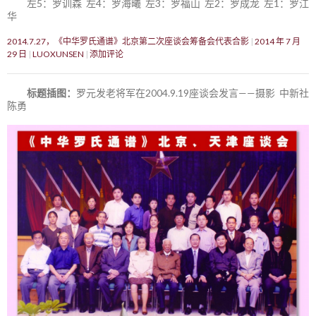
左5：罗训森 左4：罗海曦 左3：罗福山 左2：罗成龙 左1：罗江
华
2014.7.27，《中华罗氏通谱》北京第二次座谈会筹备会代表合影
2014 年 7 月
29 日
LUOXUNSEN
添加评论
标题插图：
罗元发老将军在2004.9.19座谈会发言——摄影 中新社
陈勇