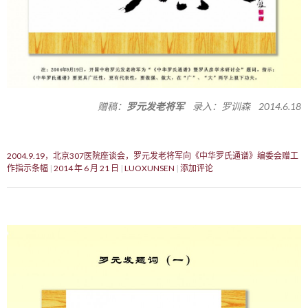
赠稿：
罗元发老将军
录入：罗训森 2014.6.18
2004.9.19，北京307医院座谈会，罗元发老将军向《中华罗氏通谱》编委会赠工
作指示条幅
2014 年 6 月 21 日
LUOXUNSEN
添加评论