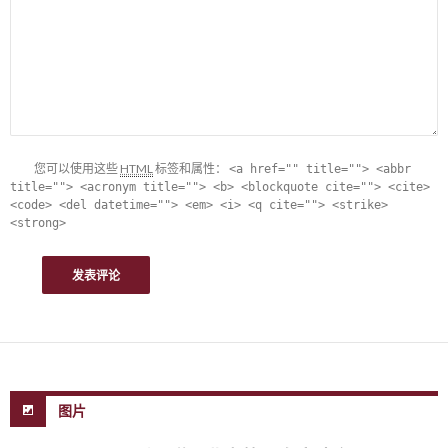
您可以使用这些
HTML
标签和属性：
<a href="" title=""> <abbr
title=""> <acronym title=""> <b> <blockquote cite=""> <cite>
<code> <del datetime=""> <em> <i> <q cite=""> <strike>
<strong>
图片