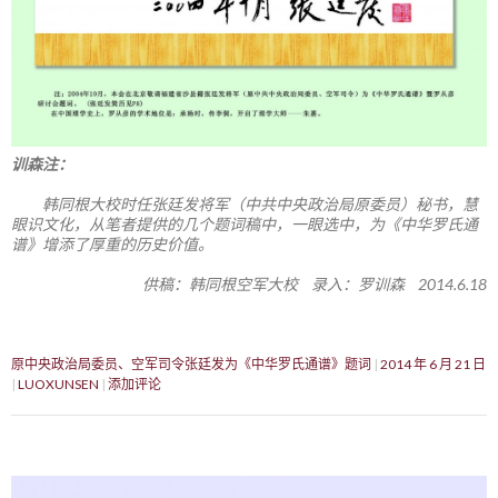
训森注：
韩同根大校时任张廷发将军（中共中央政治局原委员）秘书，慧
眼识文化，从笔者提供的几个题词稿中，一眼选中，为《中华罗氏通
谱》增添了厚重的历史价值。
供稿：韩同根空军大校 录入：罗训森 2014.6.18
原中央政治局委员、空军司令张廷发为《中华罗氏通谱》题词
2014 年 6 月 21 日
LUOXUNSEN
添加评论