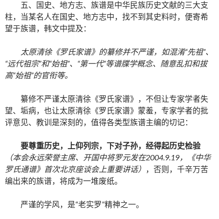
五、国史、地方志、族谱是中华民族历史文献的三大支
柱，当某名人在国史、地方志中，找不到其史料时，便寄希
望于族谱，韩文中提及：
太原清徐《罗氏家谱》的纂修并不严谨，如混淆
“
先祖
”
、
“
远代祖宗
”
和
“
始祖
”
、
“
第一代
”
等谱牒学概念、随意乱扣和拔
高
“
始祖
”
的官衔等。
纂修不严谨太原清徐《罗氏家谱》，不但让专家学者失
望、垢病，也让太原清徐《罗氏家谱》蒙羞，专家学者的批
评意见、教训是深刻的，值得各类型族谱主编的切记：
要尊重历史，上仰列宗，下对子孙，经得起历史检验
（本会永远荣誉主席、开国中将罗元发在
2004.9.19
，《中华
罗氏通谱》首次北京座谈会上重要讲话）
，否则，千辛万苦
编出来的族谱，将成为一堆废纸。
严谨的学风，是“老实罗”精神之一。