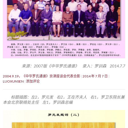
来源：2007版《中华罗氏通谱》 录入：罗训森 2014.7.7
2004.9.19，《中华罗氏通谱》京津座谈会代表合影
2014 年 7 月 7 日
LUOXUNSEN
添加评论
标题插图：左2，罗元发 右2，王在齐夫人 右1，罗卫东院长兼
本会北京联络处主任 左1，罗训森总编