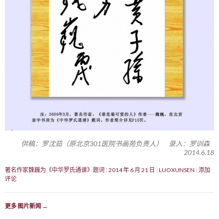
供稿：罗沈茹（原北京301医院书画苑负责人） 录入：罗训森
2014.6.18
著名作家魏巍为《中华罗氏通谱》题词
2014 年 6 月 21 日
LUOXUNSEN
添加
评论
更多 图片新闻
→