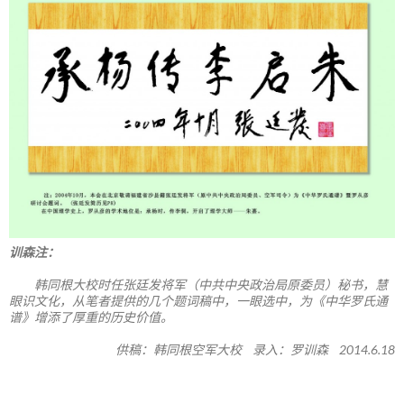
训森注：
韩同根大校时任张廷发将军（中共中央政治局原委员）秘书，慧
眼识文化，从笔者提供的几个题词稿中，一眼选中，为《中华罗氏通
谱》增添了厚重的历史价值。
供稿：韩同根空军大校 录入：罗训森 2014.6.18