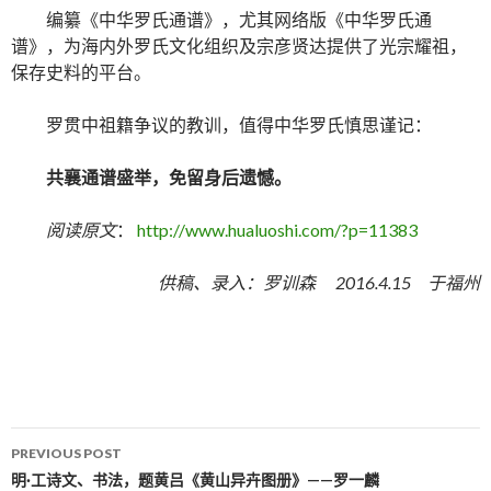
编纂《中华罗氏通谱》，尤其网络版《中华罗氏通
谱》，为海内外罗氏文化组织及宗彦贤达提供了光宗耀祖，
保存史料的平台。
罗贯中祖籍争议的教训，值得中华罗氏慎思谨记：
共襄通谱盛举，免留身后遗憾。
阅读原文
：
http://www.hualuoshi.com/?p=11383
供稿、录入：罗训森
2016.4.15
于福州
PREVIOUS POST
Post navigation
明·工诗文、书法，题黄吕《黄山异卉图册》——罗一麟