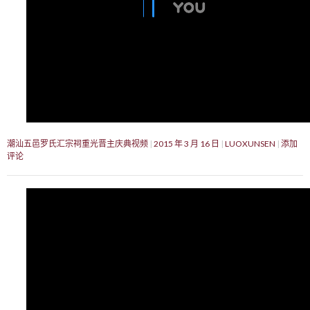
潮汕五邑罗氏汇宗祠重光晋主庆典视频
2015 年 3 月 16 日
LUOXUNSEN
添加
评论