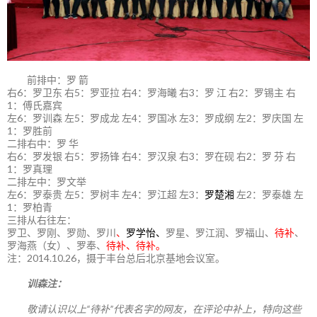
前排中：罗 箭
右6：罗卫东 右5：罗亚拉 右4：罗海曦 右3：罗 江 右2：罗锡主 右
1：傅氏嘉宾
左6：罗训森 左5：罗成龙 左4：罗国冰 左3：罗成纲 左2：罗庆国 左
1：罗胜前
二排右中：罗 华
右6：罗发银 右5：罗扬锋 右4：罗汉泉 右3：罗在砚 右2：罗 芬 右
1：罗真理
二排左中：罗文举
左6：罗泰贵 左5：罗树丰 左4：罗江超 左3：
罗楚湘
左2：罗泰雄 左
1：罗柏青
三排从右往左：
罗卫、罗刚、罗勋、罗川
、
罗学怡、
罗星、罗江润、罗福山、
待补
、
罗海燕（女）、罗奉、
待补、待补。
注：2014.10.26，摄于丰台总后北京基地会议室。
训森注：
敬请认识以上“待补”代表名字的网友，在评论中补上，特向这些