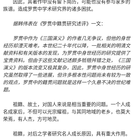
因此，其著作中没有留下简历，可能也没有参与家乡的
族谱。造成罗贯中学术研究界的诸多困扰。
据韩伟表在《
罗贯中籍贯研究述评》一文：
罗贯中作为《三国演义》的作者几无争议，但他的身世
经历却湮灭难考。本世纪二十年代以降，一批相关的明清文
献资料和有关版本的发现，为罗贯中
身世经历的研究提供了
宝贵资料。但由于这些文献记述颇多牴牾舛错之处，《三国
演义》的版本流变又极其复杂，因此，罗贯中身世经历的研
究虽然取得了一些进展，但许多根本性问题尚未有较为一致
的观点，罗贯中的籍贯问题就是这样一个久悬不决的世纪难
题。
祖籍、故土，对国人来说是相当重要的问题。一个人成
名成家后，不但可以光宗耀祖，与其同地域的老乡，也莫大
荣焉，有人杰，方可地灵。
祖籍，对后之学者研究名人成长原因，具有重大作用。