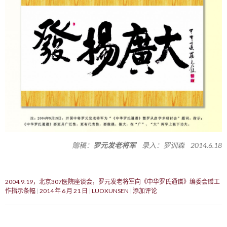
赠稿：
罗元发老将军
录入：罗训森 2014.6.18
2004.9.19，北京307医院座谈会，罗元发老将军向《中华罗氏通谱》编委会赠工
作指示条幅
2014 年 6 月 21 日
LUOXUNSEN
添加评论