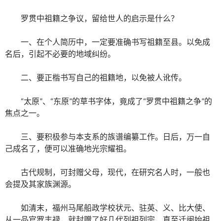
罗贯中祖籍之争议，留给世人的启示是什么？
一、在个人简历中，一定要准确书写祖籍至县。以免成
名后，引起不必要的地域纠纷。
二、要正楷书写自己的祖籍地，以免被人讹传。
“太原”、“东原”的草书字体，竟成了“罗贯中祖籍之争”的
焦点之一。
三、要积极参与本支系的族谱编纂工作。日后，万一自
己成名了，便可以准确地光宗耀祖。
古代规制，可封赠父母，现代，在研究名人时，一般也
会提及其家族渊源。
如清末，福州马尾船政学校状元、驻英、义、比大使、
从一品官罗丰禄，就封赠了好几代列祖列宗，直至迁闽始祖