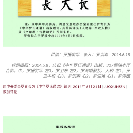
供稿：罗援将军 录入：罗训森 2014.6.18
标题插图：2004.5.8，庆祝《中华罗氏通谱》出版，307医院歺厅
合影。中，罗援将军 左3，罗卫东 左2，罗海曦教授、大校 左1，罗
卫中校 右3，罗训森 右2，罗迎难 右1，罗海燕
原中央委员罗青长为《中华罗氏通谱》题词
2014 年 6 月 21 日
LUOXUNSEN
添加评论