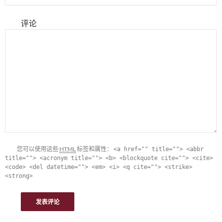
评论
您可以使用这些
HTML
标签和属性：
<a href="" title=""> <abbr
title=""> <acronym title=""> <b> <blockquote cite=""> <cite>
<code> <del datetime=""> <em> <i> <q cite=""> <strike>
<strong>