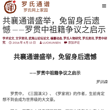
SKIP TO CONTENT
共襄通谱盛举，免留身后遗
憾 ——罗贯中祖籍争议之启示
学术论文
,
文字资讯
,
武夷山论坛论文
,
编纂动态
,
罗氏人物研究
,
罗氏资讯
,
罗贯中研
究
2016 年 4 月 15 日
LUOXUNSEN
添加评论
共襄通谱盛举，免留身后遗憾
——罗贯中祖籍争议之启示
罗训森
罗贯中，《三国演义》、《罗家将》的作者，生前肯定
想不到会成为世界级的大文豪。