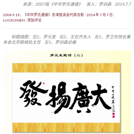
来源：2007版《中华罗氏通谱》 录入：罗训森 2014.7.7
2004.9.19，《中华罗氏通谱》京津座谈会代表合影
2014 年 7 月 7 日
LUOXUNSEN
添加评论
标题插图：左2，罗元发 右2，王在齐夫人 右1，罗卫东院长兼
本会北京联络处主任 左1，罗训森总编