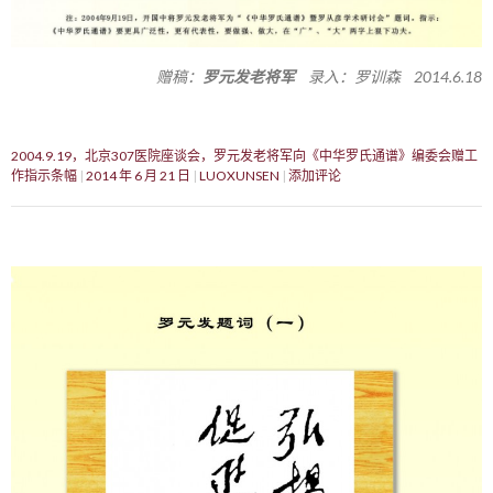
赠稿：
罗元发老将军
录入：罗训森 2014.6.18
2004.9.19，北京307医院座谈会，罗元发老将军向《中华罗氏通谱》编委会赠工
作指示条幅
2014 年 6 月 21 日
LUOXUNSEN
添加评论