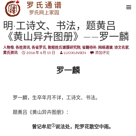
SKIP TO CONTENT
明·工诗文、书法，题黄吕
《黄山异卉图册》——罗一麟
人物卷
,
各姓资讯
,
各省罗氏
,
敦睦姓氏谱牒研究院
,
省籍待补
,
网络通谱
,
诗文名家
,
黄氏资讯
2016 年 4 月 15 日
LUOXUNSEN
添加评论
罗一麟
罗一麟，生卒年月不详，工诗文、书法。
题黄吕《黄山异卉图册》：
①
曾记牟尼
说法处，陀罗花散空中雨。