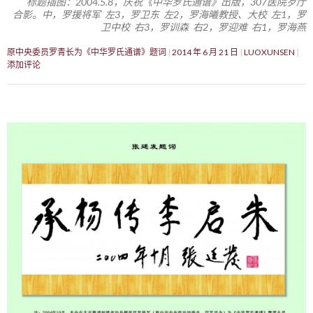
标题插图：2004.5.8，庆祝《中华罗氏通谱》出版，307医院歺厅
合影。中，罗援将军 左3，罗卫东 左2，罗海曦教授、大校 左1，罗
卫中校 右3，罗训森 右2，罗迎难 右1，罗海燕
原中央委员罗青长为《中华罗氏通谱》题词
2014 年 6 月 21 日
LUOXUNSEN
添加评论