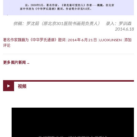
供稿：罗沈茹（原北京301医院书画苑负责人） 录入：罗训森
2014.6.18
著名作家魏巍为《中华罗氏通谱》题词
2014 年 6 月 21 日
LUOXUNSEN
添加
评论
更多 图片新闻
→
视频