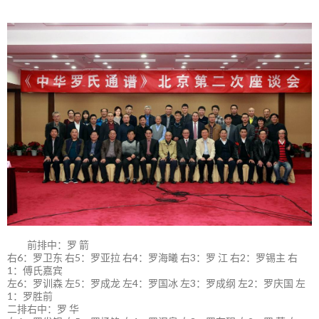
前排中：罗 箭
右6：罗卫东 右5：罗亚拉 右4：罗海曦 右3：罗 江 右2：罗锡主 右
1：傅氏嘉宾
左6：罗训森 左5：罗成龙 左4：罗国冰 左3：罗成纲 左2：罗庆国 左
1：罗胜前
二排右中：罗 华