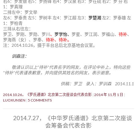
右6：罗发银 右5：罗扬锋 右4：罗汉泉 右3：罗在砚 右2：罗 芬 右
1：罗真理
二排左中：罗文举
左6：罗泰贵 左5：罗树丰 左4：罗江超 左3：
罗楚湘
左2：罗泰雄 左
1：罗柏青
三排从右往左：
罗卫、罗刚、罗勋、罗川
、
罗学怡、
罗星、罗江润、罗福山、
待补
、
罗海燕（女）、罗奉、
待补、待补。
注：2014.10.26，摄于丰台总后北京基地会议室。
训森注：
敬请认识以上“待补”代表名字的网友，在评论中补上，特向这些
“待补”代表谨表歉意，并向提供其姓名的网友，表示谢意。
供稿：罗卫 录入：罗训森 2014.11.1
2014.10.26，《罗氏通谱》北京第二次座谈会代表合影
2014 年 11 月 1 日
LUOXUNSEN
5 COMMENTS
2014.7.27，《中华罗氏通谱》北京第二次座谈
会筹备会代表合影