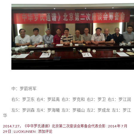
中：罗箭将军
右5：罗卫东 右4：罗延禹 右3：罗克和 右2：罗卫 右1：罗江润
左5：罗训森 左4：罗海曦 左3：罗福山 左2：罗成龙 左1：罗江
华
2014.7.27，《中华罗氏通谱》北京第二次座谈会筹备会代表合影
2014 年 7 月
29 日
LUOXUNSEN
添加评论