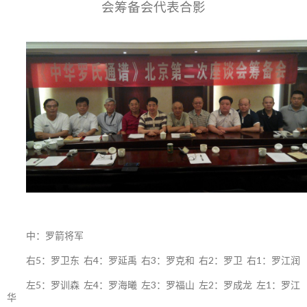
会筹备会代表合影
中：罗箭将军
右5：罗卫东 右4：罗延禹 右3：罗克和 右2：罗卫 右1：罗江润
左5：罗训森 左4：罗海曦 左3：罗福山 左2：罗成龙 左1：罗江
华