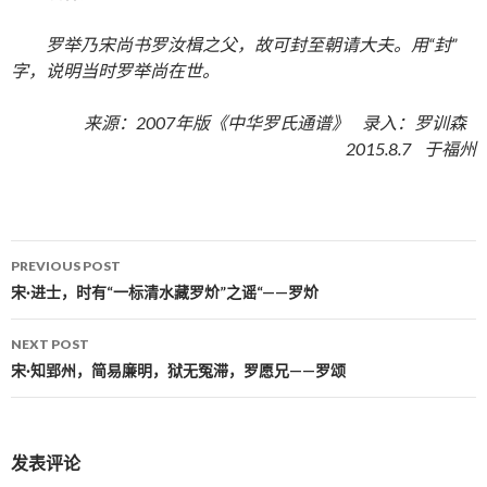
罗举乃宋尚书罗汝楫之父，故可封至朝请大夫。用“封”
字，说明当时罗举尚在世。
来源：2007年版《中华罗氏通谱》 录入：罗训森
2015.8.7 于福州
PREVIOUS POST
Post navigation
宋·进士，时有“一标清水藏罗炌”之谣“——罗炌
NEXT POST
宋·知郢州，简易廉明，狱无冤滞，罗愿兄——罗颂
发表评论