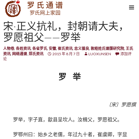
SKIP TO CONTENT
宋·正义抗礼，封朝请大夫，
罗愿祖父——罗举
人物卷
,
各姓资讯
,
各省罗氏
,
安徽
,
崔氏资讯
,
忠义循良
,
敦睦姓氏谱牒研究院
,
王氏
资讯
,
网络通谱
,
郑氏资讯
2015 年 8 月 7 日
LUOXUNSEN
添加评
论
罗 举
〔宋〕罗愿撰
罗举，字子直，歙县呈坎人。汝楫父，罗愿祖父。
罗鄂州曰：始乡之老儒，年过九十者，崔虞卿，字显