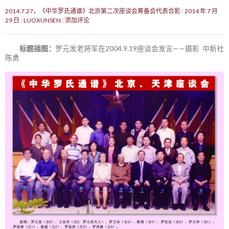
2014.7.27，《中华罗氏通谱》北京第二次座谈会筹备会代表合影
2014 年 7 月
29 日
LUOXUNSEN
添加评论
标题插图：
罗元发老将军在2004.9.19座谈会发言——摄影 中新社
陈勇