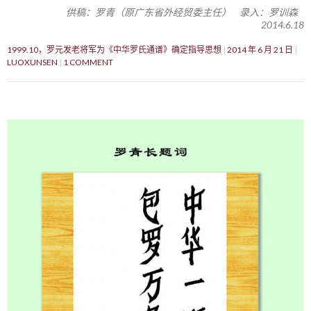
供稿：罗青（原广东省外经贸委主任） 录入：罗训森
2014.6.18
1999.10，罗元发老将军为《中华罗氏通谱》确定指导思想
2014 年 6 月 21 日
LUOXUNSEN
1 COMMENT