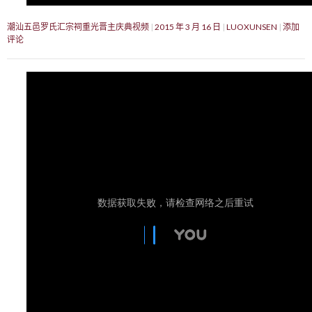
潮汕五邑罗氏汇宗祠重光晋主庆典视频
2015 年 3 月 16 日
LUOXUNSEN
添加
评论