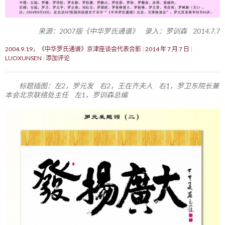
来源：2007版《中华罗氏通谱》 录入：罗训森 2014.7.7
2004.9.19，《中华罗氏通谱》京津座谈会代表合影
2014 年 7 月 7 日
LUOXUNSEN
添加评论
标题插图：左2，罗元发 右2，王在齐夫人 右1，罗卫东院长兼
本会北京联络处主任 左1，罗训森总编