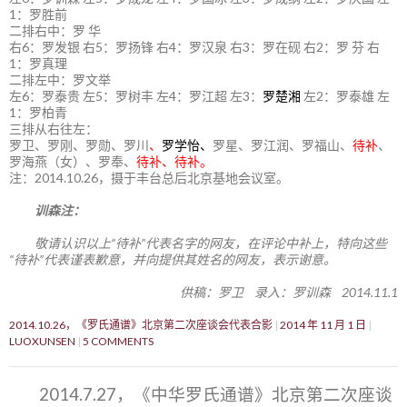
1：罗胜前
二排右中：罗 华
右6：罗发银 右5：罗扬锋 右4：罗汉泉 右3：罗在砚 右2：罗 芬 右
1：罗真理
二排左中：罗文举
左6：罗泰贵 左5：罗树丰 左4：罗江超 左3：
罗楚湘
左2：罗泰雄 左
1：罗柏青
三排从右往左：
罗卫、罗刚、罗勋、罗川
、
罗学怡、
罗星、罗江润、罗福山、
待补
、
罗海燕（女）、罗奉、
待补、待补。
注：2014.10.26，摄于丰台总后北京基地会议室。
训森注：
敬请认识以上“待补”代表名字的网友，在评论中补上，特向这些
“待补”代表谨表歉意，并向提供其姓名的网友，表示谢意。
供稿：罗卫 录入：罗训森 2014.11.1
2014.10.26，《罗氏通谱》北京第二次座谈会代表合影
2014 年 11 月 1 日
LUOXUNSEN
5 COMMENTS
2014.7.27，《中华罗氏通谱》北京第二次座谈