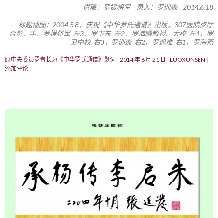
供稿：罗援将军 录入：罗训森 2014.6.18
标题插图：2004.5.8，庆祝《中华罗氏通谱》出版，307医院歺厅
合影。中，罗援将军 左3，罗卫东 左2，罗海曦教授、大校 左1，罗
卫中校 右3，罗训森 右2，罗迎难 右1，罗海燕
原中央委员罗青长为《中华罗氏通谱》题词
2014 年 6 月 21 日
LUOXUNSEN
添加评论