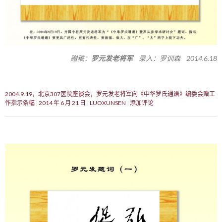
赠稿：
罗元发老将军
录入：罗训森 2014.6.18
2004.9.19，北京307医院座谈会，罗元发老将军向《中华罗氏通谱》编委会赠工
作指示条幅
2014 年 6 月 21 日
LUOXUNSEN
添加评论