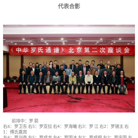
代表合影
前排中：罗 箭
右6：罗卫东 右5：罗亚拉 右4：罗海曦 右3：罗 江 右2：罗锡主 右
1：傅氏嘉宾
左6：罗训森 左5：罗成龙 左4：罗国冰 左3：罗成纲 左2：罗庆国 左