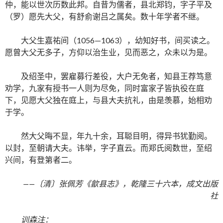
仲，能以世次历数此邦。自昔为儒者，县北郑钧，字子平及
（罗）愿先大父，有舒俞谢吕之属矣。数十年学者不继。
大父生嘉祐间（1056—1063），幼知好书，间买读之。
愿曾大父无多子，方仰以治生业，见而恶之，众未以为是。
及绍圣中，罢雇募行差役，大户无免者，知县王荐笃意
劝学，九家有授书一人则为尽免，同时富家子皆执役在庭
下，见愿大父独在庭上，与县大夫抗礼，由是羡慕，始相劝
于学。
然大父晦不显，年九十余，耳聪目明，得异书犹勤阅。
以封，至朝请大夫。讳举，字子直云。而郑氏阅数世，至绍
兴间，有登第者二。
——〔清〕张佩芳《歙县志》，乾隆三十六本，成文出版
社
训森注：