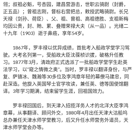
翎；叔祖必魁，号杏园，建昌营游击，世职云骑尉（封爵，
正五品）；曾祖志刚，督标右营把总，敕授武略骑尉。长兄
天禄（剑孙、荷臣）、父、祖、曾祖、高祖德胜、支祖新梅
均因公贵，封、貤、累、叠赠荣禄大夫（从一品）。光绪二
十九年（1903）逝于鼻癌，享年54岁。
1867年，罗丰禄以优异成绩，首批考入船政学堂学习驾
驶。大考名列第一，受船政大臣沈葆桢识拔，破格升任教
习。1877年3月，清政府正式选派了一批船政学堂学生赴英
法学习，以“窥之情微之奥”。当时，罗丰禄以翻译身份，与严
复、萨镇冰、魏瀚等30多位及李鸿章年轻的幕僚马建忠，同
赴深造。他旋入英国琴士官学攻读，兼任英、德等国使馆翻
译。3年学习期满，结束留学生涯，回祖国效力。
罗丰禄回国后，到天津入招揽洋务人才的北洋大臣李鸿
章幕，从事翻译、顾问外交，1880年4月出任天津大沽船坞
总办兼任天津水师学堂教习，后又升任水师营务外道员，天
津水师学堂会办等。