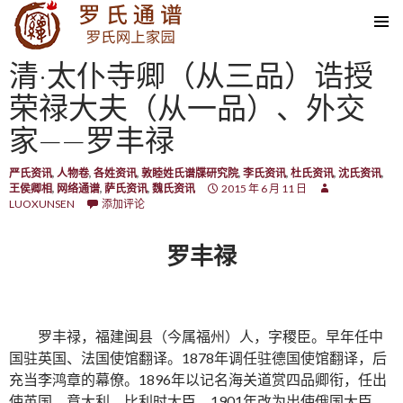
SKIP TO CONTENT
清·太仆寺卿（从三品）诰授
荣禄大夫（从一品）、外交
家——罗丰禄
严氏资讯
,
人物卷
,
各姓资讯
,
敦睦姓氏谱牒研究院
,
李氏资讯
,
杜氏资讯
,
沈氏资讯
,
王侯卿相
,
网络通谱
,
萨氏资讯
,
魏氏资讯
2015 年 6 月 11 日
LUOXUNSEN
添加评论
罗丰禄
罗丰禄，福建闽县（今属福州）人，字稷臣。早年任中
国驻英国、法国使馆翻译。1878年调任驻德国使馆翻译，后
充当李鸿章的幕僚。1896年以记名海关道赏四品卿衔，任出
使英国、意大利、比利时大臣。1901年改为出使俄国大臣，