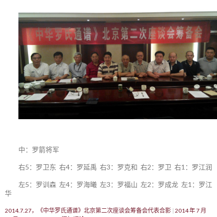
中：罗箭将军
右5：罗卫东 右4：罗延禹 右3：罗克和 右2：罗卫 右1：罗江润
左5：罗训森 左4：罗海曦 左3：罗福山 左2：罗成龙 左1：罗江
华
2014.7.27，《中华罗氏通谱》北京第二次座谈会筹备会代表合影
2014 年 7 月