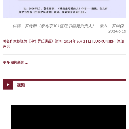
供稿：罗沈茹（原北京301医院书画苑负责人） 录入：罗训森
2014.6.18
著名作家魏巍为《中华罗氏通谱》题词
2014 年 6 月 21 日
LUOXUNSEN
添加
评论
更多 图片新闻
→
视频