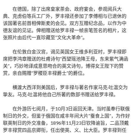
在德国，除了出席皇家茶会、政府宴会，参观阅兵大
典、克虏伯等兵工厂外，罗丰禄还参加了李傅相与已退休的
该国著名前首相俾斯麦的会见。双方互赠纪念品，以作为中
德友谊的见证。俾相赠送给罗丰禄一帧亲笔签名的相片，这
张照片由后代一直珍藏至“文化大革命”。
在伦敦白金汉宫，谒见英国女王维多利亚时，罗丰禄即
席把李鸿章赠送的杜甫诗句“西望瑶池降王母，东来紫气满函
关”，巧妙地译成意思吻合的英文诗句，博得女王陛下的赞
赏，亲自赐赠“罗稷臣丰禄爵士”的爵位。
横渡大西洋到美国后，罗丰禄与著名作家马克·吐温交为
挚友。马克·吐温将他自己所著的数部书赠送给罗丰禄。
在外游历七阅月，于10月3日返回天津。当时虽奉行联俄
制日的外交，但鉴于俄国在咸丰年间大片“蚕食上国”，为作好
联英制日的外交准备，1896年11月23日钦降谕旨，二品顶戴
罗丰禄赏四品京卿衔，任出使英、义、比大臣。罗丰禄到任