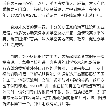
后升为三品京堂衔。次年，英国占据旅大、威海，意大利也
乘机要三门湾，丰禄驰赴罗马辩论，才得到解决。在任五
年，1901年8月29日，清廷调罗丰禄驻俄公使（未赴任）。
身为外交官的罗丰禄，十分关心国家的海军建设和工业
建设。他多次协助天津水师学堂总办严复，邀请较高水平的
英、俄等国海军官兵，深入学堂实地考察、教习，促进办学
兴师之成效。
当时，经济落后的封建中国，为掀起民族资本的第一次
投资设厂，急需直接引进西方先进的科学技术和机器设备。
各省纷纷委托驻外使臣订购外洋机器，以资兴办工厂。罗丰
禄为订购机器、了解机器性能、沟通制造厂商而屡屡访问国
外工厂。他英语流利，交际时颇能与对方融洽关系，给厂商
留下深刻印象。1900年1月，他在访问英国伯明翰造币有限
公司时，该公司专门为他特制了银、铜、铅质纪念章，即“罗
丰禄纪念章”作为留念。他在访问英国的锅炉厂时，该厂赠送
锅炉状座钟一台，钟上附设有温度计等。