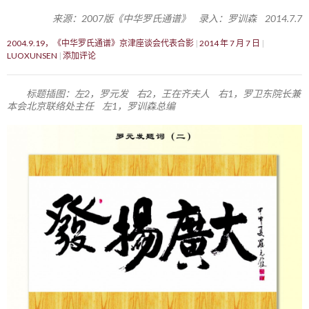
来源：2007版《中华罗氏通谱》 录入：罗训森 2014.7.7
2004.9.19，《中华罗氏通谱》京津座谈会代表合影
2014 年 7 月 7 日
LUOXUNSEN
添加评论
标题插图：左2，罗元发 右2，王在齐夫人 右1，罗卫东院长兼
本会北京联络处主任 左1，罗训森总编