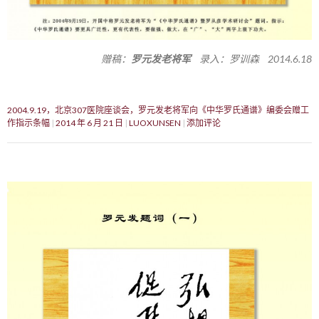
赠稿：
罗元发老将军
录入：罗训森 2014.6.18
2004.9.19，北京307医院座谈会，罗元发老将军向《中华罗氏通谱》编委会赠工
作指示条幅
2014 年 6 月 21 日
LUOXUNSEN
添加评论