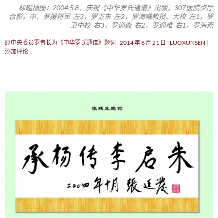
标题插图：2004.5.8，庆祝《中华罗氏通谱》出版，307医院歺厅
合影。中，罗援将军 左3，罗卫东 左2，罗海曦教授、大校 左1，罗
卫中校 右3，罗训森 右2，罗迎难 右1，罗海燕
原中央委员罗青长为《中华罗氏通谱》题词
2014 年 6 月 21 日
LUOXUNSEN
添加评论