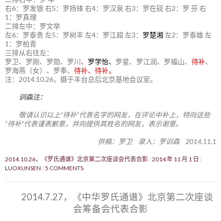
右6：罗发银 右5：罗扬锋 右4：罗汉泉 右3：罗在砚 右2：罗 芬 右
1：罗真理
二排左中：罗文举
左6：罗泰贵 左5：罗树丰 左4：罗江超 左3：
罗楚湘
左2：罗泰雄 左
1：罗柏青
三排从右往左：
罗卫、罗刚、罗勋、罗川
、
罗学怡、
罗星、罗江润、罗福山、
待补
、
罗海燕（女）、罗奉、
待补、待补。
注：2014.10.26，摄于丰台总后北京基地会议室。
训森注：
敬请认识以上“待补”代表名字的网友，在评论中补上，特向这些
“待补”代表谨表歉意，并向提供其姓名的网友，表示谢意。
供稿：罗卫 录入：罗训森 2014.11.1
2014.10.26，《罗氏通谱》北京第二次座谈会代表合影
2014 年 11 月 1 日
LUOXUNSEN
5 COMMENTS
2014.7.27，《中华罗氏通谱》北京第二次座谈
会筹备会代表合影