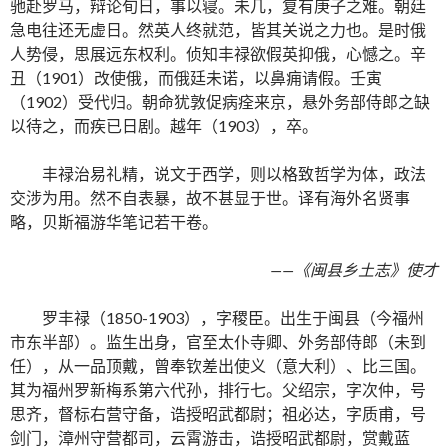
驰赴罗马，辩论旬日，事以寝。未几，复有庚子之难。朝廷
急电往还无虚日。然英人终就范，皆其关说之力也。是时俄
人势侵，思展远东权利。侦知丰禄欲假英抑俄，心憾之。辛
丑（1901）改使俄，而俄廷未诺，以鼻痈请假。壬寅
（1902）受代归。朝命犹敦促病痊来京，悬外务部侍郎之缺
以待之，而疾已日剧。越年（1903），卒。
丰禄治易礼精，说文于西学，则以格致哲学为体，政法
交涉为用。然不自表暴，故不甚显于世。译有海外名贤事
略，贝斯福游华笔记若干卷。
——《闽县乡土志》使才
罗丰禄（1850-1903），字稷臣。出生于闽县（今福州
市东半部）。监生出身，官至太仆寺卿、外务部侍郎（未到
任），从一品顶戴，曾奉钦差出使义（意大利）、比三国。
其为福州罗新梅系第六代孙，排行七。父绍宗，字次仲，号
思齐，督标右营守备，诰授昭武都尉；祖必达，字质甫，号
剑门，漳州守营都司，云霄游击，诰授昭武都尉，赏戴蓝