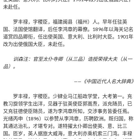
未赴任。
罗丰禄，字稷臣，福建闽县（福州）人。早年任驻英
国、法国使馆翻译，后任李鸿章的幕僚。1896年以海关记名
道赏四品卿衔，任出使英国、意大利、比利时大臣。1901年
改为出使俄国大臣，未赴任。
训森注：官至太仆寺卿（从三品）诰授荣禄大夫（从一
品）。
——《中国近代人名大辞典》
罗丰禄，字稷臣。少肄业马江船政学堂，大考第一。充
教习旋领学生出洋，见器于驻英使臣郭嵩焘，派充随员，已
又充驻德使臣随员，遂为李鸿章所知，交涉事务皆委任焉。
光绪丙申（1896）以参赞从李鸿章，历聘欧洲。既归国，称
其通达治礼，才堪专对。遂特擢太仆卿出使英、意、比三
国。匝岁，英人据旅大威海，意大利亦乘机索三门湾。丰禄