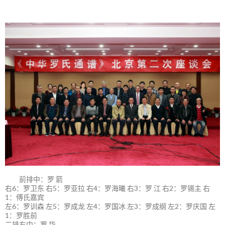
前排中：罗 箭
右6：罗卫东 右5：罗亚拉 右4：罗海曦 右3：罗 江 右2：罗锡主 右
1：傅氏嘉宾
左6：罗训森 左5：罗成龙 左4：罗国冰 左3：罗成纲 左2：罗庆国 左
1：罗胜前
二排右中：罗 华