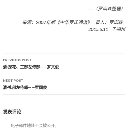
——（罗训森整理）
来源：2007年版《中华罗氏通谱》 录入：罗训森
2015.6.11 于福州
PREVIOUS POST
Post navigation
清·探花、工部左侍部——罗文俊
NEXT POST
清·礼部左侍郎——罗国俊
发表评论
电子邮件地址不会被公开。