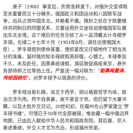
庚子（1900）事变后，形势急转直下，对俄外交变得既
至关重要而又十分棘手。俄国趁义和团运动和八国联军战
争，出兵占领中国东北，并赖着不撤。微妙之处在于既要维
持共同制日的同盟关系，又要运用外交途径迫使俄国军队撤
出东北全境。这个艰巨的任务交给了从一品顶戴太仆寺卿罗
丰禄。光绪二十七年十月（1901年8月，调任出使俄国大
臣）。罗丰禄感到使命甚重，便抓紧而又仔细地作了相当充
分的准备。届时俄侦知丰禄欲假英抑俄，心憾之。丰禄奉旨
不久，未及赴任，因患鼻癌请假，清廷敦促病痊来京，悬外
务部侍郎之位等他上任。严复送一幅对联为：“
能事闻重译，
传经固绝伦
”。对罗丰禄予以很高的评价。
罗丰禄治易礼精，说文于西学，则以格致哲学为体，政
治交涉为用。然不自表暴，故不甚显于世。但仍留下大量书
籍，以及大批外交日记。20世纪初，在福州仓山罗家建立“罗
丰禄书楼”，可惜已于50年代全部被毁，惟收藏一幅中俄边界
地图，已由后人献给中华人民共和国政务院。其后裔、宗人
善述善继，外交人才尤为杰出，形成福州世家。