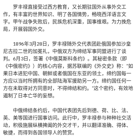
罗丰禄直接受过西方教育，又长期驻国外从事外交工
作，有丰富的世界知识、明了各国情势，畅晓西洋语言文
字。甲午战争失败后，民族危机深重，国事维艰。为力挽危
局，开展弱国外交。
1896年3月28日，罗丰禄随外交代表团赴俄国参加沙皇
尼古拉二世的加冕礼，中俄双方为缔结军事同盟进行了谈
判。6月3日，签署《中俄莫斯科条约》。其秘密条款（即
《中俄密约》）的核心内容，据苏联编的《外交史》称：“如
果日本进犯中国、朝鲜或者俄国在东亚的领土，缔约国每一
方应以当时所拥有的全部陆海军援助另一方。缔约国任何一
方在未取得对方同意时，不得缔结和约。”这个密约，有效地
遏制了日本亡华的妄想。
中俄缔结条约后，中国代表团先后到德、荷、比、法、
英、美等国进行国事访问。此行中，罗丰禄参与种种社交活
动，积极施展纵横捭阖的外交才干，并以翻译准确、得体、
敏捷，而得到各国领导人的赞赏。