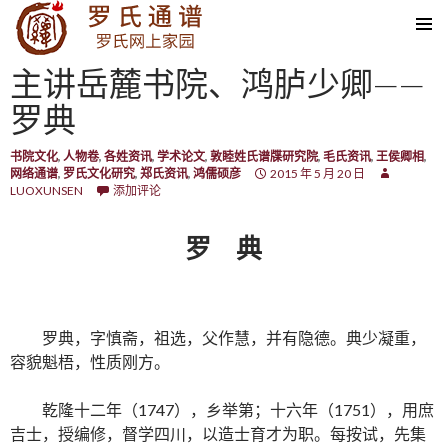
SKIP TO CONTENT
主讲岳麓书院、鸿胪少卿——
罗典
书院文化
,
人物卷
,
各姓资讯
,
学术论文
,
敦睦姓氏谱牒研究院
,
毛氏资讯
,
王侯卿相
,
网络通谱
,
罗氏文化研究
,
郑氏资讯
,
鸿儒硕彦
2015 年 5 月 20 日
LUOXUNSEN
添加评论
罗 典
罗典，字慎斋，祖选，父作慧，并有隐德。典少凝重，
容貌魁梧，性质刚方。
乾隆十二年（1747），乡举第；十六年（1751），用庶
吉士，授编修，督学四川，以造士育才为职。每按试，先集