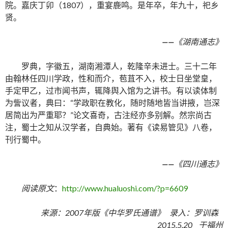
院。嘉庆丁卯（1807），重宴鹿鸣。是年卒，年九十，祀乡
贤。
——
《湖南通志》
罗典，字徽五，湖南湘潭人，乾隆辛未进士。三十二年
由翰林任四川学政，性和而介，苞苴不入，校士日坐堂皇，
手定甲乙，过市闻书声，辄降舆入馆为之讲书。有以读体制
为訾议者，典曰：“学政职在教化，随时随地皆当讲掖，岂深
居简出为严重耶？”论文喜奇，古注经亦多别解。然宗尚古
注，蜀士之知从汉学者，自典始。著有《读易管见》八卷，
刊行蜀中。
——
《四川通志》
阅读原文
：
http://www.hualuoshi.com/?p=6609
来源：2007年版《中华罗氏通谱》 录入：罗训森
2015.5.20 于福州