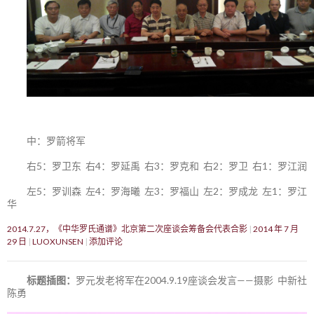
中：罗箭将军
右5：罗卫东 右4：罗延禹 右3：罗克和 右2：罗卫 右1：罗江润
左5：罗训森 左4：罗海曦 左3：罗福山 左2：罗成龙 左1：罗江
华
2014.7.27，《中华罗氏通谱》北京第二次座谈会筹备会代表合影
2014 年 7 月
29 日
LUOXUNSEN
添加评论
标题插图：
罗元发老将军在2004.9.19座谈会发言——摄影 中新社
陈勇