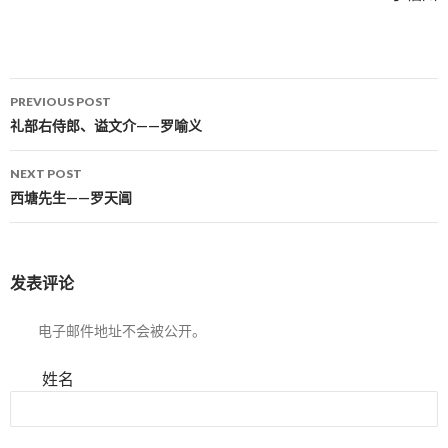
PREVIOUS POST
Post navigation
礼部右侍郎、谥文介——罗喻义
NEXT POST
西塘先生——罗天阊
发表评论
电子邮件地址不会被公开。
姓名