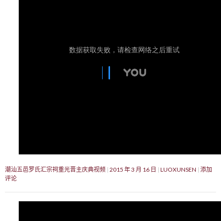
潮汕五邑罗氏汇宗祠重光晋主庆典视频
2015 年 3 月 16 日
LUOXUNSEN
添加
评论