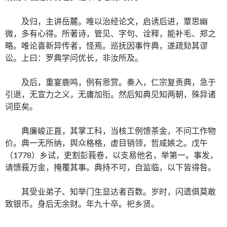
及归，主讲岳麓。唯以治经论文，启诱后进，覃思幽
微，多有心得。所著诗，管见、字句、诠释，能补毛、郑之
略。唯论喜新异传者，怪焉。巡抚因事忤典，遂疏劾其谬
讼。上曰：罗典学问优长，非汝所及。
及后，重宴鹿鸣，例有恩赏。奏入，仁宗复责典，急于
引退，无宣力之义，无庸加衔。然后知典见知两朝，殊异诸
词臣矣。
典廉峻正直，其掌工科，当核工例馈茶金，不问工作物
价。典一无所纳，舆众格格，虚目销领，哲咸嫉之。戊午
（1778）乡试，吏割彭莪卷，以支易他名，举第一。事发，
请馈莪万金，掩覆其事。典持不可，自监临，以下皆得咎。
其受业弟子、知举门生显达者百数。岁时，闪遗俱莫敢
致银币。身后无余财。年九十卒。祀乡贤。