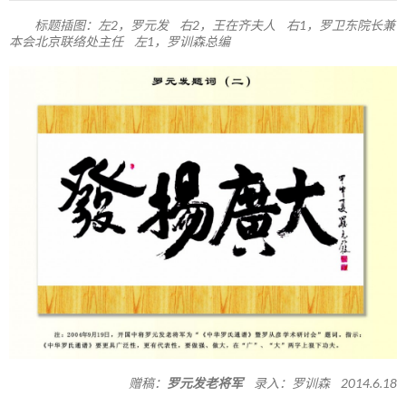
标题插图：左2，罗元发 右2，王在齐夫人 右1，罗卫东院长兼
本会北京联络处主任 左1，罗训森总编
赠稿：
罗元发老将军
录入：罗训森 2014.6.18