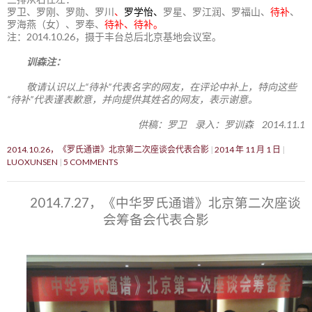
罗卫、罗刚、罗勋、罗川
、
罗学怡、
罗星、罗江润、罗福山、
待补
、
罗海燕（女）、罗奉、
待补、待补。
注：2014.10.26，摄于丰台总后北京基地会议室。
训森注：
敬请认识以上“待补”代表名字的网友，在评论中补上，特向这些
“待补”代表谨表歉意，并向提供其姓名的网友，表示谢意。
供稿：罗卫 录入：罗训森 2014.11.1
2014.10.26，《罗氏通谱》北京第二次座谈会代表合影
2014 年 11 月 1 日
LUOXUNSEN
5 COMMENTS
2014.7.27，《中华罗氏通谱》北京第二次座谈
会筹备会代表合影