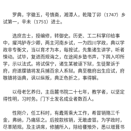
罗典，字徽五，号慎斋，湘潭人，乾隆丁卯（1747）乡
试第一，辛未（1751）进士。
选庶吉士，授编修，转御史。历吏、工二科掌印给事
中，擢鸿胪寺少卿，两主河南乡试，一为四川学政，典以学
政非专衡文，当以育才为本，每按试，先集诸生讲学，听者
悚动。试毕，复进而规诲之，在途闻乡塾书声，下舆入叩所
学，示以法式。将试保宁，诸生某被诬下狱，生徒聚诉于
府，府遂牒镇将发兵捕百余人系狱。典至檄府出生应试，府
嗾镇将诣典，讽以纵叛，典正色折之，事得解。
以母老乞养归，主岳麓书院二十七年，教学者，以坚定
得性明，习时务。门下士发名成业者数百人。
性刚介，任工科时，有蠹胥乘大工作，希冒销赂三千
金，弗纳，乃痛惩之。后按款核销，无敢虚冒。为学政时，
尽革陋规。及主讲席，修脯所入，除给饔飧外，悉以增葺书