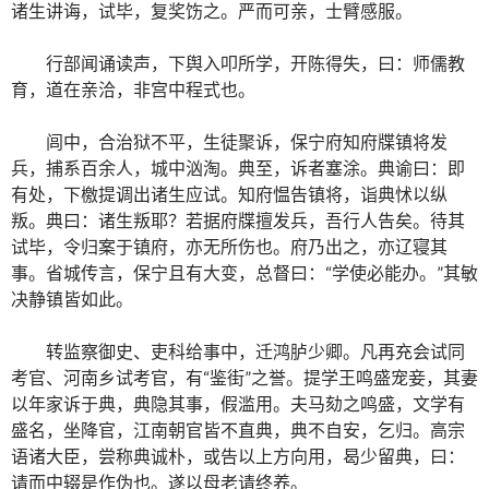
诸生讲诲，试毕，复奖饬之。严而可亲，士臂感服。
行部闻诵读声，下舆入叩所学，开陈得失，曰：师儒教
育，道在亲洽，非宫中程式也。
闾中，合治狱不平，生徒聚诉，保宁府知府牒镇将发
兵，捕系百余人，城中汹淘。典至，诉者塞涂。典谕曰：即
有处，下檄提调出诸生应试。知府愠告镇将，诣典怵以纵
叛。典曰：诸生叛耶？若据府牒擅发兵，吾行人告矣。待其
试毕，令归案于镇府，亦无所伤也。府乃出之，亦辽寝其
事。省城传言，保宁且有大变，总督曰：“学使必能办。”其敏
决静镇皆如此。
转监察御史、吏科给事中，迁鸿胪少卿。凡再充会试同
考官、河南乡试考官，有“鉴街”之誉。提学王鸣盛宠妾，其妻
以年家诉于典，典隐其事，假滥用。夫马劾之鸣盛，文学有
盛名，坐降官，江南朝官皆不直典，典不自安，乞归。高宗
语诸大臣，尝称典诚朴，或告以上方向用，曷少留典，曰：
请而中辍是作伪也。遂以母老请终养。