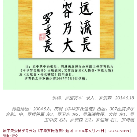
供稿：罗援将军 录入：罗训森 2014.6.18
标题插图：2004.5.8，庆祝《中华罗氏通谱》出版，307医院歺厅
合影。中，罗援将军 左3，罗卫东 左2，罗海曦教授、大校 左1，罗
卫中校 右3，罗训森 右2，罗迎难 右1，罗海燕
原中央委员罗青长为《中华罗氏通谱》题词
2014 年 6 月 21 日
LUOXUNSEN
添加评论