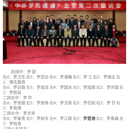
前排中：罗 箭
右6：罗卫东 右5：罗亚拉 右4：罗海曦 右3：罗 江 右2：罗锡主 右
1：傅氏嘉宾
左6：罗训森 左5：罗成龙 左4：罗国冰 左3：罗成纲 左2：罗庆国 左
1：罗胜前
二排右中：罗 华
右6：罗发银 右5：罗扬锋 右4：罗汉泉 右3：罗在砚 右2：罗 芬 右
1：罗真理
二排左中：罗文举
左6：罗泰贵 左5：罗树丰 左4：罗江超 左3：
罗楚湘
左2：罗泰雄 左
1：罗柏青
三排从右往左：