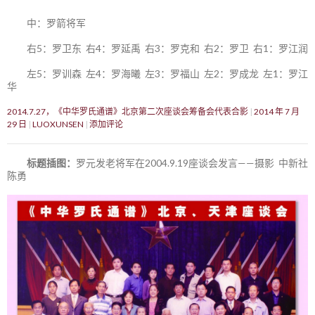
中：罗箭将军
右5：罗卫东 右4：罗延禹 右3：罗克和 右2：罗卫 右1：罗江润
左5：罗训森 左4：罗海曦 左3：罗福山 左2：罗成龙 左1：罗江
华
2014.7.27，《中华罗氏通谱》北京第二次座谈会筹备会代表合影
2014 年 7 月
29 日
LUOXUNSEN
添加评论
标题插图：
罗元发老将军在2004.9.19座谈会发言——摄影 中新社
陈勇