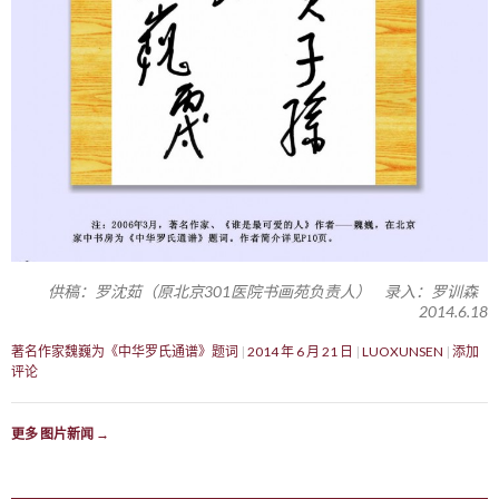
供稿：罗沈茹（原北京301医院书画苑负责人） 录入：罗训森
2014.6.18
著名作家魏巍为《中华罗氏通谱》题词
2014 年 6 月 21 日
LUOXUNSEN
添加
评论
更多 图片新闻
→