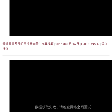
潮汕五邑罗氏汇宗祠重光晋主庆典视频
2015 年 3 月 16 日
LUOXUNSEN
添加
评论