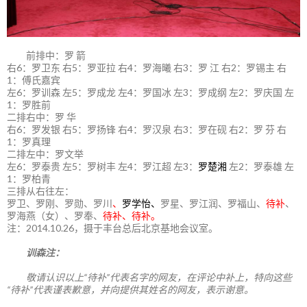
前排中：罗 箭
右6：罗卫东 右5：罗亚拉 右4：罗海曦 右3：罗 江 右2：罗锡主 右
1：傅氏嘉宾
左6：罗训森 左5：罗成龙 左4：罗国冰 左3：罗成纲 左2：罗庆国 左
1：罗胜前
二排右中：罗 华
右6：罗发银 右5：罗扬锋 右4：罗汉泉 右3：罗在砚 右2：罗 芬 右
1：罗真理
二排左中：罗文举
左6：罗泰贵 左5：罗树丰 左4：罗江超 左3：
罗楚湘
左2：罗泰雄 左
1：罗柏青
三排从右往左：
罗卫、罗刚、罗勋、罗川
、
罗学怡、
罗星、罗江润、罗福山、
待补
、
罗海燕（女）、罗奉、
待补、待补。
注：2014.10.26，摄于丰台总后北京基地会议室。
训森注：
敬请认识以上“待补”代表名字的网友，在评论中补上，特向这些
“待补”代表谨表歉意，并向提供其姓名的网友，表示谢意。