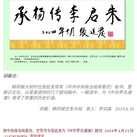
训森注：
韩同根大校时任张廷发将军（中共中央政治局原委员）秘书，慧
眼识文化，从笔者提供的几个题词稿中，一眼选中，为《中华罗氏通
谱》增添了厚重的历史价值。
供稿：韩同根空军大校 录入：罗训森 2014.6.18
原中央政治局委员、空军司令张廷发为《中华罗氏通谱》题词
2014 年 6 月 21 日
LUOXUNSEN
添加评论