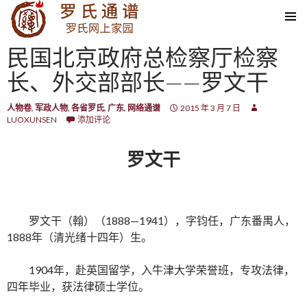
SKIP TO CONTENT
民国北京政府总检察厅检察
长、外交部部长——罗文干
人物卷
,
军政人物
,
各省罗氏
,
广东
,
网络通谱
2015 年 3 月 7 日
LUOXUNSEN
添加评论
罗文干
罗文干（翰）（1888—1941），字钧任，广东番禺人，
1888年（清光绪十四年）生。
1904年，赴英国留学，入牛津大学荣誉班，专攻法律，
四年毕业，获法律硕士学位。