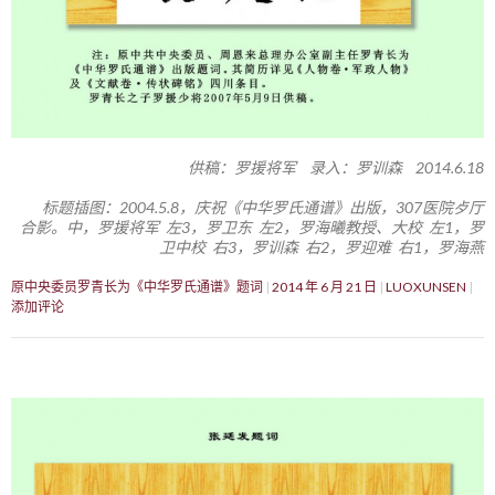
供稿：罗援将军 录入：罗训森 2014.6.18
标题插图：2004.5.8，庆祝《中华罗氏通谱》出版，307医院歺厅
合影。中，罗援将军 左3，罗卫东 左2，罗海曦教授、大校 左1，罗
卫中校 右3，罗训森 右2，罗迎难 右1，罗海燕
原中央委员罗青长为《中华罗氏通谱》题词
2014 年 6 月 21 日
LUOXUNSEN
添加评论