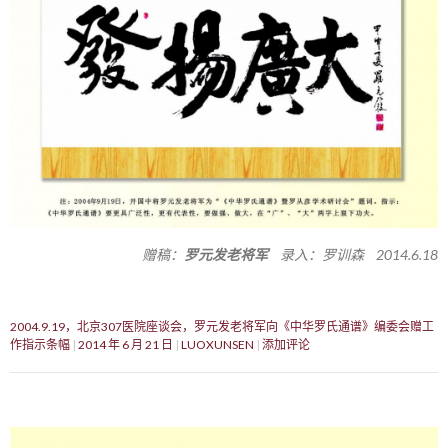
赠稿：
罗元发老将军
录入：罗训森 2014.6.18
2004.9.19，北京307医院座谈会，罗元发老将军向《中华罗氏通谱》编委会赠工
作指示条幅
2014 年 6 月 21 日
LUOXUNSEN
添加评论