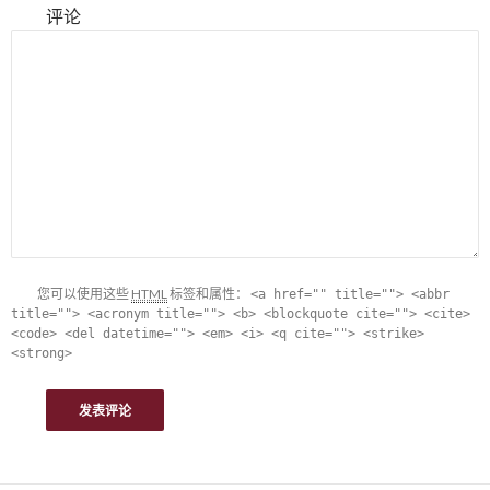
评论
您可以使用这些
HTML
标签和属性：
<a href="" title=""> <abbr
title=""> <acronym title=""> <b> <blockquote cite=""> <cite>
<code> <del datetime=""> <em> <i> <q cite=""> <strike>
<strong>