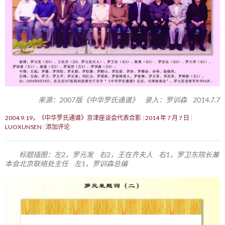
来源：2007版《中华罗氏通谱》 录入：罗训森 2014.7.7
2004.9.19，《中华罗氏通谱》京津座谈会代表合影
2014 年 7 月 7 日
LUOXUNSEN
添加评论
标题插图：左2，罗元发 右2，王在齐夫人 右1，罗卫东院长兼
本会北京联络处主任 左1，罗训森总编