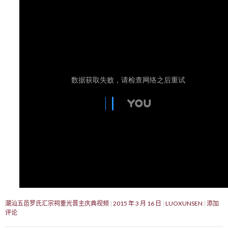
潮汕五邑罗氏汇宗祠重光晋主庆典视频
2015 年 3 月 16 日
LUOXUNSEN
添加
评论