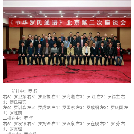
前排中：罗 箭
右6：罗卫东 右5：罗亚拉 右4：罗海曦 右3：罗 江 右2：罗锡主 右
1：傅氏嘉宾
左6：罗训森 左5：罗成龙 左4：罗国冰 左3：罗成纲 左2：罗庆国 左
1：罗胜前
二排右中：罗 华
右6：罗发银 右5：罗扬锋 右4：罗汉泉 右3：罗在砚 右2：罗 芬 右
1：罗真理