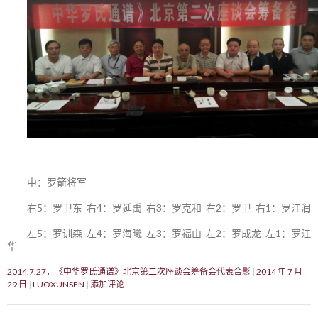
中：罗箭将军
右5：罗卫东 右4：罗延禹 右3：罗克和 右2：罗卫 右1：罗江润
左5：罗训森 左4：罗海曦 左3：罗福山 左2：罗成龙 左1：罗江
华
2014.7.27，《中华罗氏通谱》北京第二次座谈会筹备会代表合影
2014 年 7 月
29 日
LUOXUNSEN
添加评论