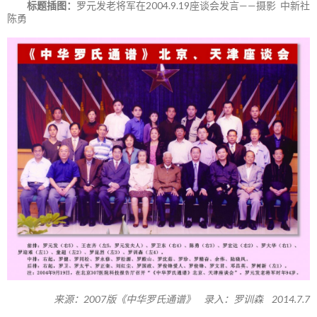
标题插图：
罗元发老将军在2004.9.19座谈会发言——摄影 中新社
陈勇
来源：2007版《中华罗氏通谱》 录入：罗训森 2014.7.7