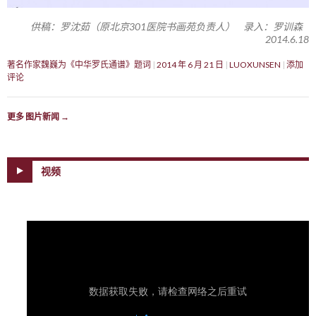
供稿：罗沈茹（原北京301医院书画苑负责人） 录入：罗训森
2014.6.18
著名作家魏巍为《中华罗氏通谱》题词
2014 年 6 月 21 日
LUOXUNSEN
添加
评论
更多 图片新闻
→
视频