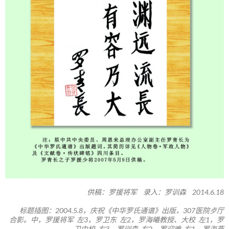
供稿：罗援将军 录入：罗训森 2014.6.18
标题插图：2004.5.8，庆祝《中华罗氏通谱》出版，307医院歺厅
合影。中，罗援将军 左3，罗卫东 左2，罗海曦教授、大校 左1，罗
卫中校 右3，罗训森 右2，罗迎难 右1，罗海燕