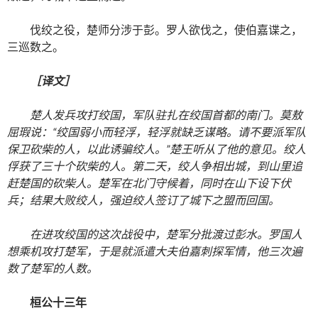
伐绞之役，楚师分涉于彭。罗人欲伐之，使伯嘉谍之，
三巡数之。
［译文］
楚人发兵攻打绞国，军队驻扎在绞国首都的南门。莫敖
屈瑕说：“绞国弱小而轻浮，轻浮就缺乏谋略。请不要派军队
保卫砍柴的人，以此诱骗绞人。”楚王听从了他的意见。绞人
俘获了三十个砍柴的人。第二天，绞人争相出城，到山里追
赶楚国的砍柴人。楚军在北门守候着，同时在山下设下伏
兵；结果大败绞人，强迫绞人签订了城下之盟而回国。
在进攻绞国的这次战役中，楚军分批渡过彭水。罗国人
想乘机攻打楚军，于是就派遣大夫伯嘉刺探军情，他三次遍
数了楚军的人数。
桓公十三年