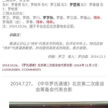
二排左中：罗文举
左6：罗泰贵 左5：罗树丰 左4：罗江超 左3：
罗楚湘
左2：罗泰雄 左
1：罗柏青
三排从右往左：
罗卫、罗刚、罗勋、罗川
、
罗学怡、
罗星、罗江润、罗福山、
待补
、
罗海燕（女）、罗奉、
待补、待补。
注：2014.10.26，摄于丰台总后北京基地会议室。
训森注：
敬请认识以上“待补”代表名字的网友，在评论中补上，特向这些
“待补”代表谨表歉意，并向提供其姓名的网友，表示谢意。
供稿：罗卫 录入：罗训森 2014.11.1
2014.10.26，《罗氏通谱》北京第二次座谈会代表合影
2014 年 11 月 1 日
LUOXUNSEN
5 COMMENTS
2014.7.27，《中华罗氏通谱》北京第二次座谈
会筹备会代表合影