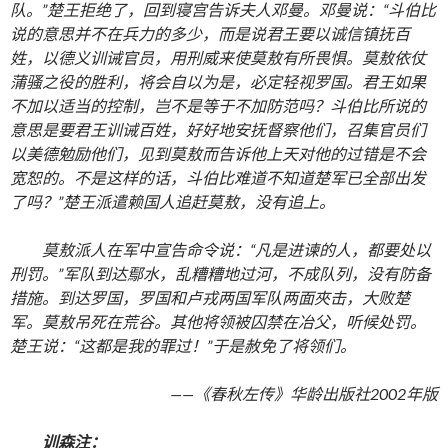
队。”楚王拒绝了，回到寝宫告诉夫人邓曼。邓曼说：“斗伯比
说的意思并不在兵力的多少，而是说君王要以诚信镇抚百
姓，以德义训诫官员，用刑威来使莫敖有所畏惧。莫敖依仗
蒲骚之役的胜利，将会自以为是，必定轻视罗国。君王如果
不加以适当的控制，岂不是等于不加防范吗？斗伯比所说的
意思是要君王训诫百姓，好好地安抚督察他们，召集官员们
以美德勉励他们，见到莫敖而告诉他上天对他的过错是不会
宽恕的。不是这样的话，斗伯比难道不知道楚军已全部出发
了吗？”楚王派遣赖国人追赶莫敖，没有追上。
莫敖派人在军中宣告命令说：“凡是进谏的人，都要处以
刑罚。”军队到达鄢水，乱糟糟地过河，不成队列，没有防备
措施。到达罗国，罗国和卢戎两国军队两面夾击，大败楚
军。莫敖吊死在荒谷。其他将领被囚禁在冶父，听候处罚。
楚王说：“这都是我的罪过！”于是赦免了将领们。
——《春秋左传》华龄出版社2002年版
训森注：