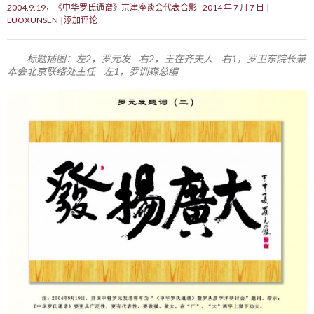
2004.9.19，《中华罗氏通谱》京津座谈会代表合影
2014 年 7 月 7 日
LUOXUNSEN
添加评论
标题插图：左2，罗元发 右2，王在齐夫人 右1，罗卫东院长兼
本会北京联络处主任 左1，罗训森总编