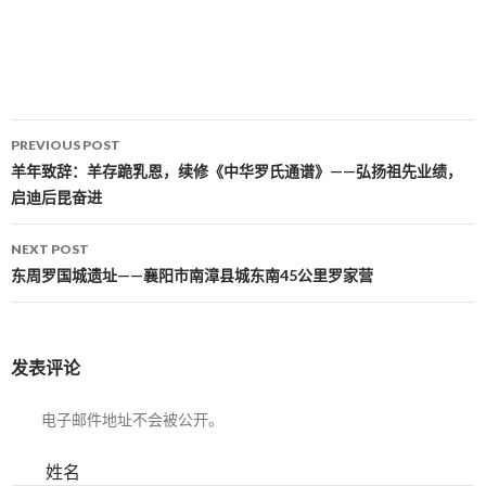
PREVIOUS POST
Post navigation
羊年致辞：羊存跪乳恩，续修《中华罗氏通谱》——弘扬祖先业绩，
启迪后昆奋进
NEXT POST
东周罗国城遗址——襄阳市南漳县城东南45公里罗家营
发表评论
电子邮件地址不会被公开。
姓名