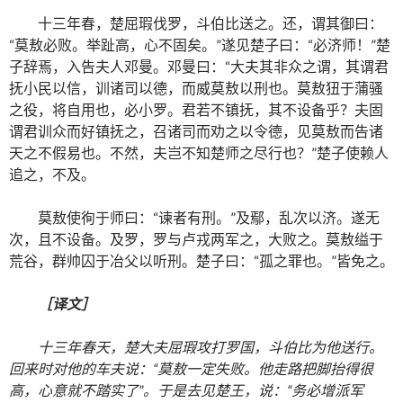
十三年春，楚屈瑕伐罗，斗伯比送之。还，谓其御曰：
“莫敖必败。举趾高，心不固矣。”遂见楚子曰：“必济师！”楚
子辞焉，入告夫人邓曼。邓曼曰：“大夫其非众之谓，其谓君
抚小民以信，训诸司以德，而威莫敖以刑也。莫敖狃于蒲骚
之役，将自用也，必小罗。君若不镇抚，其不设备乎？夫固
谓君训众而好镇抚之，召诸司而劝之以令德，见莫敖而告诸
天之不假易也。不然，夫岂不知楚师之尽行也？”楚子使赖人
追之，不及。
莫敖使徇于师曰：“谏者有刑。”及鄢，乱次以济。遂无
次，且不设备。及罗，罗与卢戎两军之，大败之。莫敖缢于
荒谷，群帅囚于冶父以听刑。楚子曰：“孤之罪也。”皆免之。
［译文］
十三年春天，楚大夫屈瑕攻打罗国，斗伯比为他送行。
回来时对他的车夫说：“莫敖一定失败。他走路把脚抬得很
高，心意就不踏实了”。于是去见楚王，说：“务必增派军