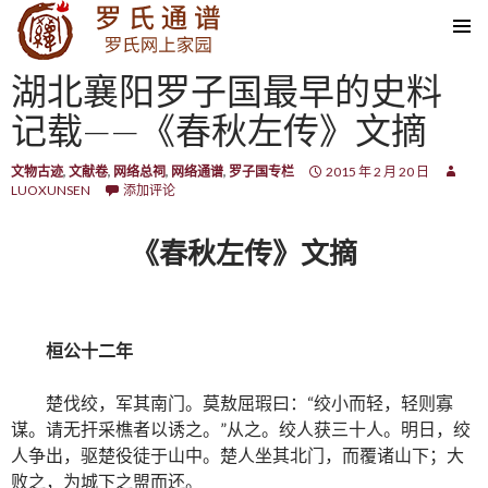
SKIP TO CONTENT
湖北襄阳罗子国最早的史料
记载——《春秋左传》文摘
文物古迹
,
文献卷
,
网络总祠
,
网络通谱
,
罗子国专栏
2015 年 2 月 20 日
LUOXUNSEN
添加评论
《春秋左传》文摘
桓公十二年
楚伐绞，军其南门。莫敖屈瑕曰：“绞小而轻，轻则寡
谋。请无扞采樵者以诱之。”从之。绞人获三十人。明日，绞
人争出，驱楚役徒于山中。楚人坐其北门，而覆诸山下；大
败之，为城下之盟而还。