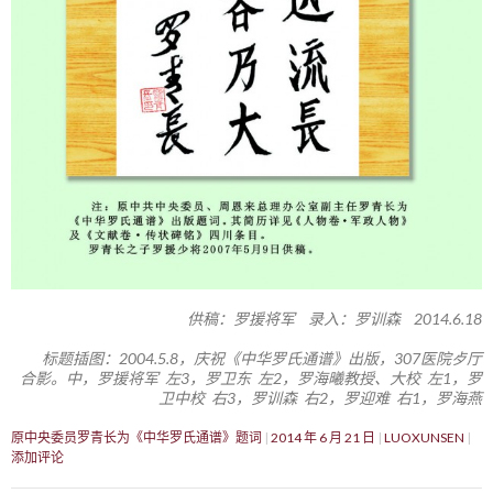
供稿：罗援将军 录入：罗训森 2014.6.18
标题插图：2004.5.8，庆祝《中华罗氏通谱》出版，307医院歺厅
合影。中，罗援将军 左3，罗卫东 左2，罗海曦教授、大校 左1，罗
卫中校 右3，罗训森 右2，罗迎难 右1，罗海燕
原中央委员罗青长为《中华罗氏通谱》题词
2014 年 6 月 21 日
LUOXUNSEN
添加评论