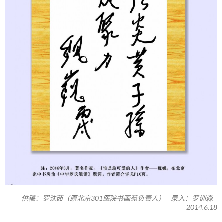
供稿：罗沈茹（原北京301医院书画苑负责人） 录入：罗训森
2014.6.18