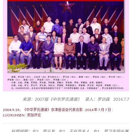
来源：2007版《中华罗氏通谱》 录入：罗训森 2014.7.7
2004.9.19，《中华罗氏通谱》京津座谈会代表合影
2014 年 7 月 7 日
LUOXUNSEN
添加评论
标题插图：左2，罗元发 右2，王在齐夫人 右1，罗卫东院长兼