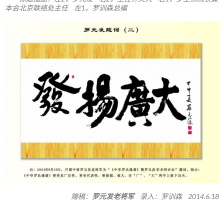
本会北京联络处主任 左1，罗训森总编
赠稿：
罗元发老将军
录入：罗训森 2014.6.18