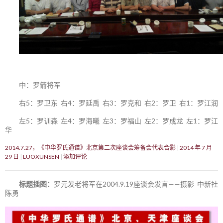
中：罗箭将军
右5：罗卫东 右4：罗延禹 右3：罗克和 右2：罗卫 右1：罗江润
左5：罗训森 左4：罗海曦 左3：罗福山 左2：罗成龙 左1：罗江
华
2014.7.27，《中华罗氏通谱》北京第二次座谈会筹备会代表合影
2014 年 7 月
29 日
LUOXUNSEN
添加评论
标题插图：
罗元发老将军在2004.9.19座谈会发言——摄影 中新社
陈勇