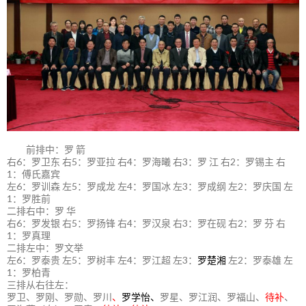
前排中：罗 箭
右6：罗卫东 右5：罗亚拉 右4：罗海曦 右3：罗 江 右2：罗锡主 右
1：傅氏嘉宾
左6：罗训森 左5：罗成龙 左4：罗国冰 左3：罗成纲 左2：罗庆国 左
1：罗胜前
二排右中：罗 华
右6：罗发银 右5：罗扬锋 右4：罗汉泉 右3：罗在砚 右2：罗 芬 右
1：罗真理
二排左中：罗文举
左6：罗泰贵 左5：罗树丰 左4：罗江超 左3：
罗楚湘
左2：罗泰雄 左
1：罗柏青
三排从右往左：
罗卫、罗刚、罗勋、罗川
、
罗学怡、
罗星、罗江润、罗福山、
待补
、