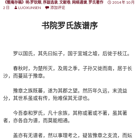
《整庵存稿》明·罗钦顺
,
序跋选录
,
文献卷
,
网络通谱
,
罗氏著作
2014 年 10 月
2 日
LUOXUNSEN
添加评论
书院罗氏族谱序
罗以国氏，其先曰妘子，国于宜城之墟，后徙于枝江。
春秋时，为楚所灭，及周之季，子孙又徙而南，居于长
沙，而蔓延于豫章。
豫章之族既蕃，遂为其郡之望。然历年久远，末流益
分，其世系虽或有传，殆难保其无谬也。
今吾泰和罗氏，凡十余族，其称或著或不著，虽其著
者，亦各自为谱，而莫能相通。
盖亦有无谱者，然以事理考之，疑皆豫章之支流，而妘