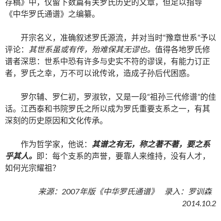
存稿》中，仅留下数篇有关罗氏历史的文章，但足以指导
《中华罗氏通谱》之编纂。
开宗名义，准确叙述罗氏源流，并对当时“豫章世系”予以
评论：
其世系虽或有传，殆难保其无谬也。
值得各地罗氏修
谱者深思：世系中恐有许多与史实不符的谬误，有能力订正
者，罗氏之幸，万不可以讹传讹，造成子孙后代困惑。
罗尔辅、罗仁初，罗淑钦，又是一段“祖孙三代修谱”的佳
话。江西泰和书院罗氏之所以成为罗氏重要支系之一，有其
深刻的历史原因和文化传承。
作为哲学家，他说：
其谱之有无，称之著不著，要之系
乎其人。
即：每个支系的声誉，要靠人来维持，没有人才，
如何光宗耀祖？
来源：2007年版《中华罗氏通谱》 录入：罗训森
2014.10.2