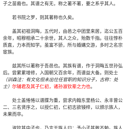
子之苗裔也。其谱之有无，称之著不著，要之系乎其人。
若书院之罗，则其著称也久矣。
盖其初祖洞晦，五代时，由邑之中团里来居，迄公五百
余年，昭穆相承二十余世，其人之众，殆数千指。往往惇朴
质直，力本而知学。虽富不骄，所与婚媾交游，多时之名宗
宦族。
兹其所以著称于吾邑也。其族有谱，作于洞晦五世孙弘
后。尝累累增修，入国朝又百余年，而谱益大备。则处士
（训森注：有文化但未出仕任官职的知识分子，古称：处
士）
尔辅君及其子仁初，诸孙淑钦辈之力也
。
处士盖惓惓以谱牒为重，尝求内翰东里杨公、永丰曾公
二、三名贤序之，以授仁初，仁初志欲锓梓，以颁示族人，
未果而卒。
淑钦其中子也，乃言于族人曰：予小子其敢不勉。族人