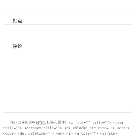
站点
评论
您可以使用这些
HTML
标签和属性：
<a href="" title=""> <abbr
title=""> <acronym title=""> <b> <blockquote cite=""> <cite>
<code> <del datetime=""> <em> <i> <q cite=""> <strike>