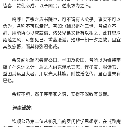
皆喜，赞使必成。以予同宗，遂来求为之序。
呜呼！吾宗之族书院也，可不谓有人矣乎。事实不可以
伪为，名称不可以幸得。有如尔辅君祖孙三世，皆卓立不
群，用能协心以成兹谱，诸父兄弟又皆有以相之，此其忠厚
雍睦之风，可想见已。熏蒸浸灌，殆非一朝一夕之故，固宜
其族愈蕃，而其称弥著也哉。
余又闻尔辅君尝置祭田、学田及役田，皆所以为维持宗
族子孙久远之计，后之人尚克谨承其志，惇孝友，服诗书，
益图其远且大者，用以光大其族。则兹谱之传，虽百世未有
已也。
余辞不腆，然于序宗家之谱，安得不深致其意哉。
训森谨按：
钦顺公乃第二位从祀孔庙的罗氏哲学思想家，在《整庵