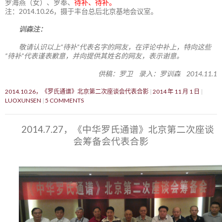
罗海燕（女）、罗奉、
待补、待补。
注：2014.10.26，摄于丰台总后北京基地会议室。
训森注：
敬请认识以上“待补”代表名字的网友，在评论中补上，特向这些
“待补”代表谨表歉意，并向提供其姓名的网友，表示谢意。
供稿：罗卫 录入：罗训森 2014.11.1
2014.10.26，《罗氏通谱》北京第二次座谈会代表合影
2014 年 11 月 1 日
LUOXUNSEN
5 COMMENTS
2014.7.27，《中华罗氏通谱》北京第二次座谈
会筹备会代表合影