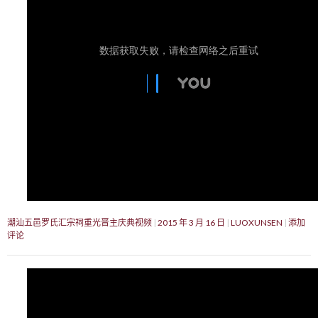
潮汕五邑罗氏汇宗祠重光晋主庆典视频
2015 年 3 月 16 日
LUOXUNSEN
添加
评论