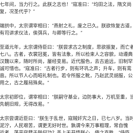
七年间，当力行之。此朕之志也！”寇准曰：“均田之法，隋文尚
复，况圣代乎？”
端拱中，太宗谓宰相曰：“燕射之礼，废之已久。朕欲恢复古道
有司讲求仪法，俟弭兵，与卿等行之。”
至道元年，太宗谓侍臣曰：“朕尝求古之制度，思欲振复，而亡
七八。古者，衣裳冠冕，皆有法象，所以检束人之容貌，动遵典
汉魏以来，随时所尚，屡经变易。近代服色，去古逾远，旧制罕
诚可惜也。”寇准曰：“古者行步，则有环巩之声；升车，则有鸾
音。所以节人心而昭礼制也。若令所服之靴，乃赵武灵胡服，公
用之，古之履舄殊矣。”
太宗初即位，谓宰相曰：“朕嗣守基业，边防事大，万机至重，
先朝旧规，无得改易。”
太宗尝谓近臣曰：“朕生于乱世，寇贼奸宄之日，已七八岁。当
泥泞，人民艰苦，谓更无好时世。孰谓今来万事粗理，常自愧
近者，荡平寇孽于朕何功？盖上天开悟朕心，使之克胜。”侍臣