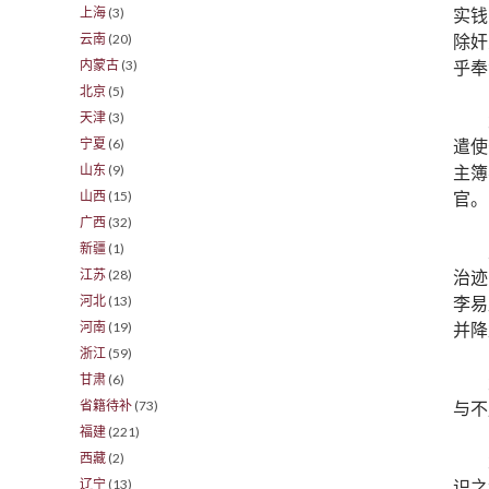
实钱
上海
(3)
除奸
云南
(20)
乎奉
内蒙古
(3)
北京
(5)
天津
(3)
遣使
宁夏
(6)
主簿
山东
(9)
官。
山西
(15)
广西
(32)
新疆
(1)
治迹
江苏
(28)
李易
河北
(13)
并降
河南
(19)
浙江
(59)
甘肃
(6)
与不
省籍待补
(73)
福建
(221)
西藏
(2)
识之
辽宁
(13)