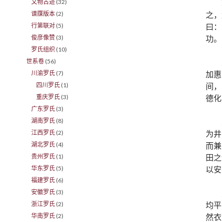
文物古迹
(32)
之，
谱牒版本
(2)
曰：
行第联对
(5)
功。
俊彦像赞
(3)
罗氏组织
(10)
世系卷
(56)
加惠
川渝罗氏
(7)
间，
四川罗氏
(1)
德化
重庆罗氏
(3)
广东罗氏
(3)
湖南罗氏
(8)
为井
江西罗氏
(2)
而兼
湖北罗氏
(4)
田之
贵州罗氏
(1)
以安
华东罗氏
(5)
福建罗氏
(6)
安徽罗氏
(3)
均平
浙江罗氏
(2)
然衣
华南罗氏
(2)