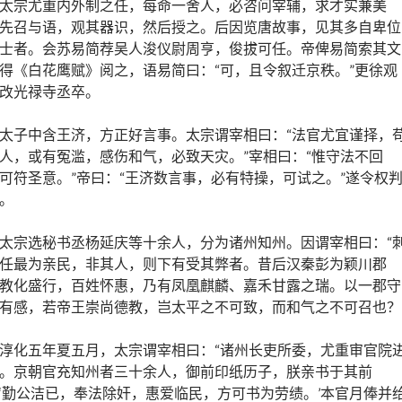
太宗尤重内外制之任，每命一舍人，必咨问宰辅，求才实兼美
先召与语，观其器识，然后授之。后因览唐故事，见其多自卑位
士者。会苏易简荐吴人浚仪尉周亨，俊拔可任。帝俾易简索其文
得《白花鹰赋》阅之，语易简曰：“可，且令叙迁京秩。”更徐观
改光禄寺丞卒。
太子中含王济，方正好言事。太宗谓宰相曰：“法官尤宜谨择，
人，或有冤滥，感伤和气，必致天灾。”宰相曰：“惟守法不回
可符圣意。”帝曰：“王济数言事，必有特操，可试之。”遂令权
。
太宗选秘书丞杨延庆等十余人，分为诸州知州。因谓宰相曰：“
任最为亲民，非其人，则下有受其弊者。昔后汉秦彭为颖川郡
教化盛行，百姓怀惠，乃有凤凰麒麟、嘉禾甘露之瑞。以一郡守
有感，若帝王崇尚德教，岂太平之不可致，而和气之不可召也？
淳化五年夏五月，太宗谓宰相曰：“诸州长吏所委，尤重审官院
。京朝官充知州者三十余人，御前印纸历子，朕亲书于其前
‘勤公洁已，奉法除奸，惠爱临民，方可书为劳绩。’本官月俸并