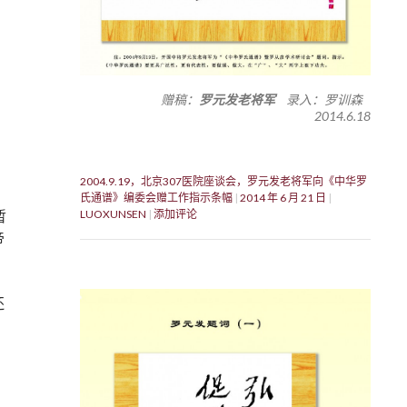
赠稿：
罗元发老将军
录入：罗训森
2014.6.18
2004.9.19，北京307医院座谈会，罗元发老将军向《中华罗
氏通谱》编委会赠工作指示条幅
2014 年 6 月 21 日
LUOXUNSEN
添加评论
暂
帝
还