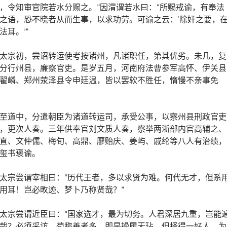
，令知审官院若水分赐之。”因渭谓若水曰：“所赐戒谕，有奉法
之语，恐不晓者从而生事，以求功劳。可谕之云：‘除奸之要，
法耳。’”
太宗初，尝诏转运使考按诸州，凡诸职任，第其优劣。未几，复
分行州县，廉察官吏。是岁五月，河南府法曹参军高怀、伊关县
翟嶙、郑州荥泽县令申廷温，皆以罢软不胜任，惰慢不亲事免
至道中，分遣朝臣为诸道转运司，承受公事，以察州县刑政官吏
，更次人奏。三年供奉官刘文质人奏，察举两浙部内官高辅之、
直、文仲儒、梅旬、高鼎、廖贻庆、姜屿、戚纶等八人有治绩，
玺书褒谕。
太宗尝谓宰相曰：“历代王者，多以求贤为难。何代无才，但系
用耳！岂必畋迹、梦卜乃称贤哉？”
太宗尝谓近臣曰：“国家选才，最为切务。人君深居九重，岂能
哉？必须采访。苟称善者多，即是操履无玷。但择得一好人，为