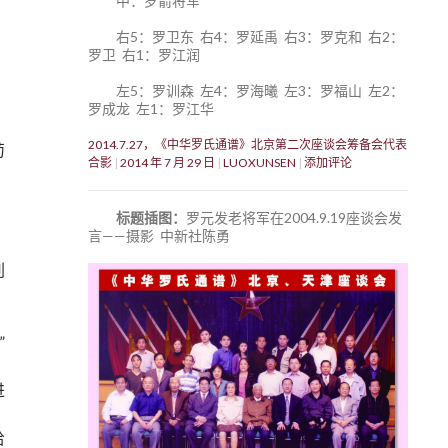
中：罗箭将军
右5：罗卫东 右4：罗延禹 右3：罗克和 右2：
罗卫 右1：罗江润
左5：罗训森 左4：罗海曦 左3：罗福山 左2：
罗成龙 左1：罗江华
2014.7.27，《中华罗氏通谱》北京第二次座谈会筹备会代表
苟
合影
2014 年 7 月 29 日
LUOXUNSEN
添加评论
判
标题插图：
罗元发老将军在2004.9.19座谈会发
言——摄影 中新社陈勇
刺
”
进
给