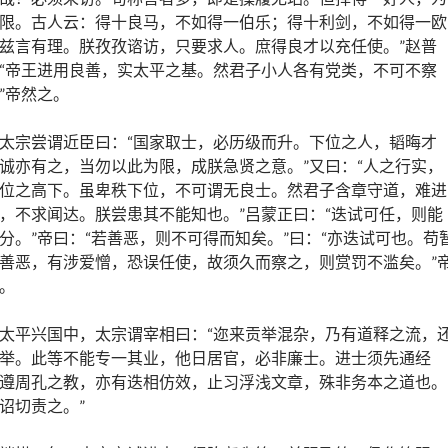
限。古人云：得十良马，不如得一伯乐；得十利剑，不如得一欧
兹言有理。朕孜孜谘访，只要求人。庶得良才以充任使。”赵普
“帝王进用良善，实太平之基。然君子小人各有党类，不可不察
”帝然之。
太宗尝谓近臣曰：“国家取士，必历级而升。下位之人，韬晦才
诚亦有之，当勿以此为限，成朕急贤之意。”又曰：“人之行实，
位之高下。虽卑秩下位，不可谓无良士。然君子含章守道，难进
，不求闻达。朕尝患其不能知也。”吕蒙正曰：“迭试可任，则能
分。”帝曰：“若善恶，则不可得而知矣。”曰：“亦迭试可也。苟
善恶，有涉爱憎，恐误任使，故须久而察之，则赏罚不滥矣。”
。
太平兴国中，太宗谓宰相曰：“迩来贡举混杂，乃有道释之流，
举。此等不能专一其业，他日居官，必非廉士。进士须先通经
遵周孔之教，亦有迭相仿效，止习浮浅文章，殊非务本之道也。
诏切责之。”