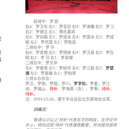
前排中：罗 箭
右6：罗卫东 右5：罗亚拉 右4：罗海曦 右3：罗 江
右2：罗锡主 右1：傅氏嘉宾
左6：罗训森 左5：罗成龙 左4：罗国冰 左3：罗成
宜
纲 左2：罗庆国 左1：罗胜前
二排右中：罗 华
臣
右6：罗发银 右5：罗扬锋 右4：罗汉泉 右3：罗在
砚 右2：罗 芬 右1：罗真理
真
二排左中：罗文举
左6：罗泰贵 左5：罗树丰 左4：罗江超 左3：
罗楚
湘
左2：罗泰雄 左1：罗柏青
三排从右往左：
根
罗卫、罗刚、罗勋、罗川
、
罗学怡、
罗星、罗江
润、罗福山、
待补
、罗海燕（女）、罗奉、
待补、
待补。
注：2014.10.26，摄于丰台总后北京基地会议室。
训森注：
，
敬请认识以上“待补”代表名字的网友，在评论中
补上，特向这些“待补”代表谨表歉意，并向提供其姓