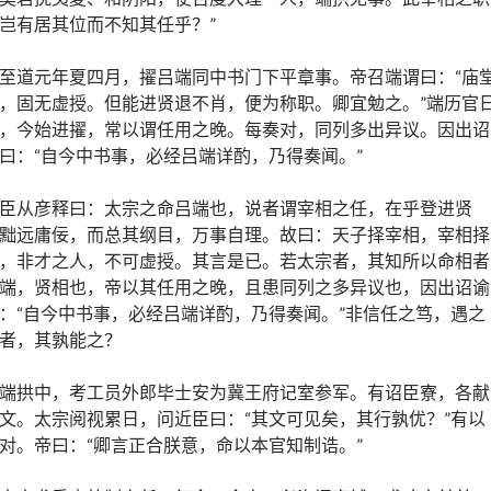
岂有居其位而不知其任乎？”
至道元年夏四月，擢吕端同中书门下平章事。帝召端谓曰：“庙
，固无虚授。但能进贤退不肖，便为称职。卿宜勉之。”端历官
，今始进擢，常以谓任用之晚。每奏对，同列多出异议。因出诏
曰：“自今中书事，必经吕端详酌，乃得奏闻。”
臣从彦释曰：太宗之命吕端也，说者谓宰相之任，在乎登进贤
黜远庸佞，而总其纲目，万事自理。故曰：天子择宰相，宰相择
，非才之人，不可虚授。其言是已。若太宗者，其知所以命相者
端，贤相也，帝以其任用之晚，且患同列之多异议也，因出诏谕
：“自今中书事，必经吕端详酌，乃得奏闻。”非信任之笃，遇之
者，其孰能之？
端拱中，考工员外郎毕士安为冀王府记室参军。有诏臣寮，各献
文。太宗阅视累日，问近臣曰：“其文可见矣，其行孰优？”有以
对。帝曰：“卿言正合朕意，命以本官知制诰。”