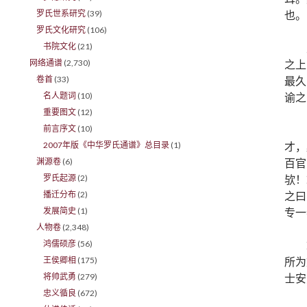
也。
罗氏世系研究
(39)
罗氏文化研究
(106)
书院文化
(21)
之上
网络通谱
(2,730)
最久
卷首
(33)
谕之
名人题词
(10)
重要图文
(12)
前言序文
(10)
才，
2007年版《中华罗氏通谱》总目录
(1)
百官
渊源卷
(6)
欤！
罗氏起源
(2)
之曰
播迁分布
(2)
专一
发展简史
(1)
人物卷
(2,348)
鸿儒硕彦
(56)
所为
王侯卿相
(175)
士安
将帅武勇
(279)
忠义循良
(672)