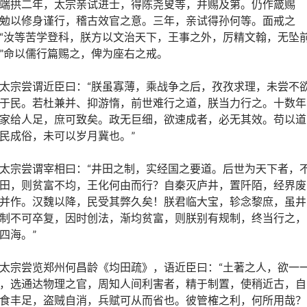
端拱二年，太宗亲试进士，得陈尧叟等，并赐及第。仍作箴赐
勉以修身谨行，稽古效官之意。三年，亲试得孙何等。面戒之
“汝等苦学登科，朕方以文治天下，王事之外，厉精文翰，无坠
”命以儒行篇赐之，俾为座右之戒。
太宗尝谓近臣曰：“朕虽寡薄，乘战争之后，孜孜求理，未尝不
于民。若杜兼并、抑游惰，前世难行之道，朕当力行之。十数年
家给人足，庶可致矣。政无巨细，欲速成者，必无其效。苟以道
民成俗，未可以岁月冀也。”
太宗尝谓宰相曰：“井田之制，实经国之要道。后世为天下者，
田，则贫富不均，王化何由而行？自秦灭庐井，置阡陌，经界废
并作。汉魏以降，民受其弊久矣！朕君临大宝，轸念黎庶，虽井
制不可卒复，因时创法，渐均贫富，则朕别有规制，终当行之，
四海。”
太宗尝览郑州何昌龄《均田疏》，语近臣曰：“土著之人，欲一
，选通达物理之官，周知人间利害者，精于制置，使稍近古，自
食丰足，盗贼自消，兵赋可从而省也。彼管榷之利，何所用哉？