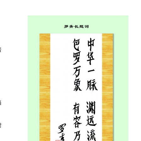
，
者
当
时