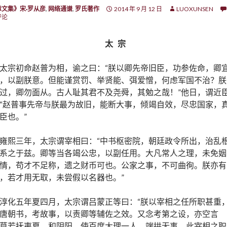
章文集》宋·罗从彦
,
网络通谱
,
罗氏著作
2014 年 9 月 12 日
LUOXUNSEN
评论
太 宗
太宗初命赵普为相，谕之曰：“朕以卿先帝旧臣，功参佐命，卿
，以副朕意。但能谨赏罚、举贤能、弭爱憎，何虑军国不治？朕
过，卿勿面从。古人耻其君不及尧舜，其勉之哉！”他日，谓近
“赵普事先帝与朕最为故旧，能断大事，倾竭自效，尽忠国家，
臣也。”
雍熙三年，太宗谓宰相曰：“中书枢密院，朝廷政令所出，治乱
系之于兹。卿等当各竭公忠，以副任用。大凡常人之理，未免姻
情，苟才不足称，遗之财币可也。公家之事，不可曲徇。朕亦有
，若才用无取，未尝假以名器也。”
淳化五年夏四月，太宗谓吕蒙正等曰：“朕以宰相之任所职甚重
唐朝书，考故事，以责卿等辅佐之效。又念考第之设，亦空言
莫若抚夷夏、和阴阳，使百度大理一人，端拱无事。此宰相之职