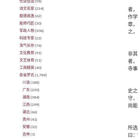
仕进佳话
(58)
者，
诗文名家
(234)
作学
懿德高逸
(62)
章，
能师巧匠
(30)
之，
军政人物
(306)
科技专家
(22)
浩气长存
(76)
非其
文化教育
(91)
者，
文艺体育
(51)
寺事
工商精英
(40)
各省罗氏
(1,789)
川渝
(188)
史之
广东
(230)
守，
湖南
(384)
尚能
江西
(299)
湖北
(66)
贵州
(41)
所选
安徽
(32)
曰：
吉林
(1)