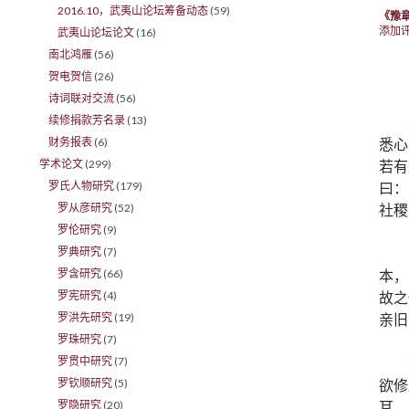
2016.10，武夷山论坛筹备动态
(59)
《豫
添加
武夷山论坛论文
(16)
南北鸿雁
(56)
贺电贺信
(26)
诗词联对交流
(56)
续修捐款芳名录
(13)
悉心
财务报表
(6)
若有
学术论文
(299)
曰：
罗氏人物研究
(179)
社稷
罗从彦研究
(52)
罗伦研究
(9)
罗典研究
(7)
本，
罗含研究
(66)
故之
罗宪研究
(4)
亲旧
罗洪先研究
(19)
罗珠研究
(7)
罗贯中研究
(7)
欲修
罗钦顺研究
(5)
耳。
罗隐研究
(20)