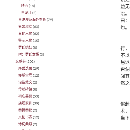
益无
陕西
(15)
冶。
黑龙江
(2)
曰：
台港澳及海外罗氏
(79)
也。
名嫒淑女
(63)
其他人物
(62)
警示人物
(10)
行，
罗氏媳妇
(8)
不以
附：罗氏女婿
(3)
易退
文献卷
(202)
否洞
序跋选录
(29)
闻其
郡望堂号
(12)
然之
诏诰敕文
(2)
传状碑铭
(8)
祠庙墓苑
(53)
俗赴
族规家训
(39)
术，
奏折奏议
(2)
当下
文论书表
(12)
诗词曲赋
(2)