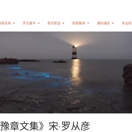
网络总祠
罗氏著作
联宗联谊
简报集锦
通知通告
本站简
豫章文集》宋·罗从彦