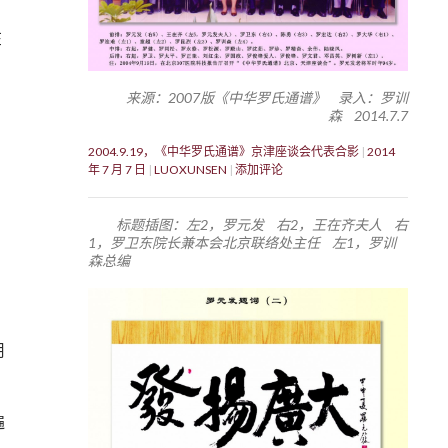
在
来源：2007版《中华罗氏通谱》 录入：罗训
森 2014.7.7
2004.9.19，《中华罗氏通谱》京津座谈会代表合影
2014
年 7 月 7 日
LUOXUNSEN
添加评论
标题插图：左2，罗元发 右2，王在齐夫人 右
1，罗卫东院长兼本会北京联络处主任 左1，罗训
森总编
用
遍