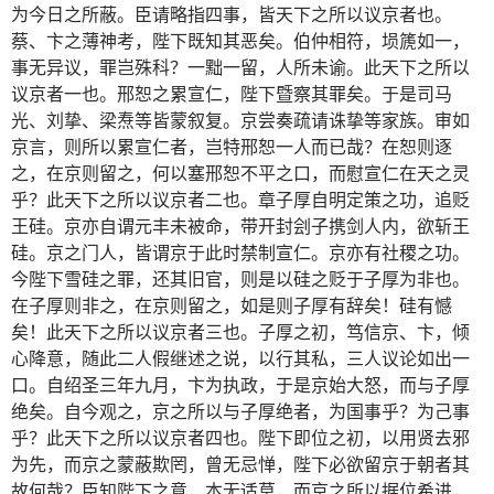
为今日之所蔽。臣请略指四事，皆天下之所以议京者也。
蔡、卞之薄神考，陛下既知其恶矣。伯仲相符，埙篪如一，
事无异议，罪岂殊科？一黜一留，人所未谕。此天下之所以
议京者一也。邢恕之累宣仁，陛下暨察其罪矣。于是司马
光、刘挚、梁焘等皆蒙叙复。京尝奏疏请诛挚等家族。审如
京言，则所以累宣仁者，岂特邢恕一人而已哉？在恕则逐
之，在京则留之，何以塞邢恕不平之口，而慰宣仁在天之灵
乎？此天下之所以议京者二也。章子厚自明定策之功，追贬
王硅。京亦自谓元丰未被命，带开封刽子携剑人内，欲斩王
硅。京之门人，皆谓京于此时禁制宣仁。京亦有社稷之功。
今陛下雪硅之罪，还其旧官，则是以硅之贬于子厚为非也。
在子厚则非之，在京则留之，如是则子厚有辞矣！硅有憾
矣！此天下之所以议京者三也。子厚之初，笃信京、卞，倾
心降意，随此二人假继述之说，以行其私，三人议论如出一
口。自绍圣三年九月，卞为执政，于是京始大怒，而与子厚
绝矣。自今观之，京之所以与子厚绝者，为国事乎？为己事
乎？此天下之所以议京者四也。陛下即位之初，以用贤去邪
为先，而京之蒙蔽欺罔，曾无忌惮，陛下必欲留京于朝者其
故何哉？臣知陛下之意，本无适莫，而京之所以据位希进，