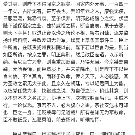
爱其身，则陛下不得闻京之罪矣。国家内外无事，一百四十
一年矣，古所无有，甚可畏也。譬如年老之人，康强无疾，
日服温暖，犹恐气衰。至于保养，阴邪必成腹心之疾。伏望
陛下谨保祖宗之业，独持威福之柄，断自宸衷，果于去恶，
则天下幸甚！取进止帝以瑾之所论不根，罢右司谏，添差监
扬州粮料院，寻改差知无为军。瑾复上章条其事件曰：臣上
件所言，在既责扬州良料院以前。陛下若以臣言为是，则当
如臣所请，按京之罪，明正典刑，然后改臣差遣，以示听
纳。若以臣言为非，则当重加贬窜，乃得允当。今京桀骜自
肆，无所畏惮，而臣章屡上，并未蒙降出，则是陛下不以臣
言为信。不信其言，而轻于改命，传之天下，人必骇惑，其
为圣政之累无大于此。且京久在朝廷，专以轻君罔上为能，
以植党任数为术，挟继述之说，为自便之计。稍违其意，则
以不忠不孝之名加之，协持上下，决欲取胜而后已。主威不
行，士论忧恐。京若不去，必为腹心之患。宗社安危未可知
也！臣之一身，迁贬荣辱何足道哉！所有差知无为军敕命，
臣不敢祗受，迤逦乘船，前去扬州，听候指挥。
臣从彦释曰：杨子称樗里子之智也，曰：“使知国如知