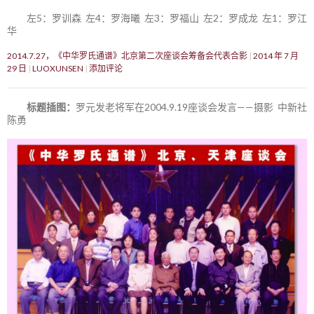
左5：罗训森 左4：罗海曦 左3：罗福山 左2：罗成龙 左1：罗江
华
2014.7.27，《中华罗氏通谱》北京第二次座谈会筹备会代表合影
2014 年 7 月
29 日
LUOXUNSEN
添加评论
标题插图：
罗元发老将军在2004.9.19座谈会发言——摄影 中新社
陈勇