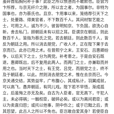
虽碎首陷胸何补于事？此臣之所以愤懑而不敢默也。臣尝为
卞所荐，与京无纤介之隙，所以言之者，为国事尔。非特为
国事也，亦为蔡氏也。且京、卞用事以来，笼络荐引天下之
士，处要路、得美官者，不下数百千人。其间材智艺能之
士，可用之人，诚为不少。彼皆明知京、卞负国，欲洗心自
新，舍去私门，顾朝廷未有以招之耳。臣谓京在朝廷，则此
数百千人，皆指为蔡氏之党。若去朝廷，则此数百千人，皆
反为朝廷之用。所以消去朋党，广收人才，正在陛下果于去
京而已。此亦已用之术。在昔熙宁之末，王安石、吕惠卿纷
争，以后天下之士，分为两党。补考患之，于是自安石既
退，惠卿既出，后不复用此两人。而两门之士，亦兼取而并
用之也。当时天下之士，有王党、吕党，而朋党之士，终不
及于朝廷者，以此。然则消去朋党之术，惟在去京而已。今
京关通交结，其势益牢，广布腹心，其成私计，羽翼成就，
可以高飞，愚弃朝廷，有同儿戏。陛下若不早悟，渐成孤
立，后虽悔之亦无及矣。自古为人臣者，官无高下，干犯人
主，未必得祸；一触权臣，破碎必矣。或以为离间君臣；或
以为卖直归怨；或托以他事，阴中伤之；或于已黜之后，责
其怨望，此古人之所以不免也。臣岂敢自爱其身？若使臣自