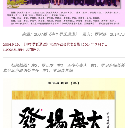
来源：2007版《中华罗氏通谱》 录入：罗训森 2014.7.7
2004.9.19，《中华罗氏通谱》京津座谈会代表合影
2014 年 7 月 7 日
LUOXUNSEN
添加评论
标题插图：左2，罗元发 右2，王在齐夫人 右1，罗卫东院长兼
本会北京联络处主任 左1，罗训森总编