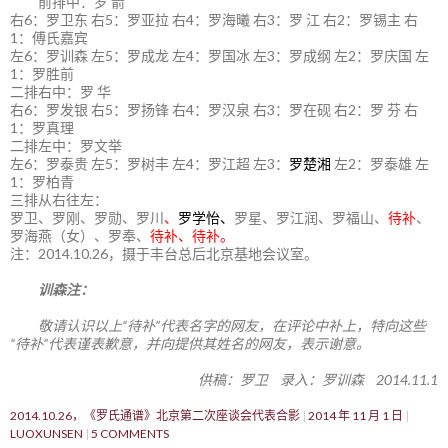
前排中：罗 箭
右6：罗卫东 右5：罗亚拉 右4：罗海曦 右3：罗 江 右2：罗锡主 右
1：傅氏嘉宾
左6：罗训森 左5：罗成龙 左4：罗国冰 左3：罗成纲 左2：罗庆国 左
1：罗胜前
二排右中：罗 华
右6：罗发银 右5：罗扬锋 右4：罗汉泉 右3：罗在砚 右2：罗 芬 右
1：罗真理
二排左中：罗文举
左6：罗泰贵 左5：罗树丰 左4：罗江超 左3：
罗楚湘
左2：罗泰雄 左
1：罗柏青
三排从右往左：
罗卫、罗刚、罗勋、罗川
、
罗学怡、
罗星、罗江润、罗福山、
待补
、
罗海燕（女）、罗奉、
待补、待补。
注：2014.10.26，摄于丰台总后北京基地会议室。
训森注：
敬请认识以上“待补”代表名字的网友，在评论中补上，特向这些
“待补”代表谨表歉意，并向提供其姓名的网友，表示谢意。
供稿：罗卫 录入：罗训森 2014.11.1
2014.10.26，《罗氏通谱》北京第二次座谈会代表合影
2014 年 11 月 1 日
LUOXUNSEN
5 COMMENTS