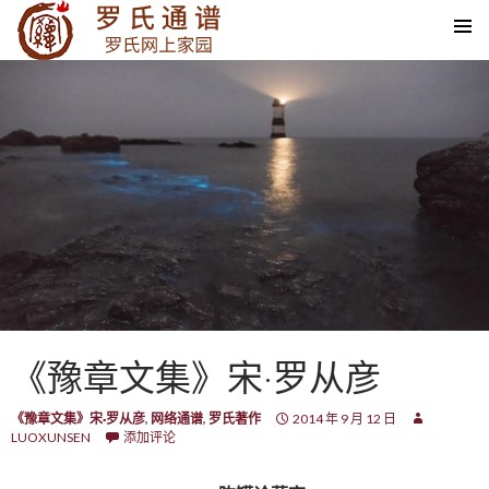
SKIP TO CONTENT
《豫章文集》宋·罗从彦
《豫章文集》宋·罗从彦
,
网络通谱
,
罗氏著作
2014 年 9 月 12 日
LUOXUNSEN
添加评论