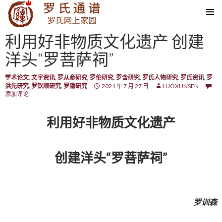
SKIP TO CONTENT
利用好非物质文化遗产 创建
洋头“罗菩萨祠”
学术论文
,
文字资讯
,
罗从彦研究
,
罗伦研究
,
罗含研究
,
罗氏人物研究
,
罗氏资讯
,
罗
洪先研究
,
罗钦顺研究
,
罗隐研究
2021 年 7 月 27 日
LUOXUNSEN
添加评论
利用好非物质文化遗产
创建洋头“罗菩萨祠”
罗训森