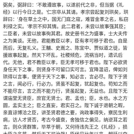
弼矣，弼辞曰：‘不敢遵故事，以遂前代之非，但当据《礼
经》以行今日之是。’仁宗卒从其请。孝宗尝起复刘珙矣，珙
辞曰：‘身在草土之中，国无门庭之寇，难冒金革之名，私窃
利禄之实。’孝宗不抑其情。此二君者，未尝以故事强其臣；
二臣者，未尝以故事徇其君。故史册书之为盛事，士大夫传
之为美谈。无他，君能教臣以孝，臣有孝可移于君也。自是
而后，无复礼义。王黼、史嵩之、陈宜中、贾似道之徒，皆
援故事起复。然天下坏乱，社稷倾危，流祸当时，遗讥后
代。无他，君不教臣以孝，臣无孝可移于君也。陛下必欲贤
身任天下之事，则贤身不可留口实可言。宜降温诏，俾如刘
珙得以言事，便贤于天下之事，知必言，言必尽。陛下于贤
之言，闻必行，行必力。贤虽不起复，犹起复也。苟知之而
不能尽言，言之而不能力行，贤虽起复，无益也。且陛下无
谓庙堂无贤臣，庶官无贤士。君、盂也；臣，水也。水之方
圆，盂实主之；臣之直妄，君实召之。陛下诚于退朝之暇，
亲直谅博洽之臣，讲圣贤君德之要，询政事得失，察民生利
病，访人才贤否，考古今盛衰，舍独信之偏见，纳逆耳之若
言。则众贤群策，毕萃于朝，又何待违先王之《礼经》，损
大臣之名节，然后天下可治哉！臣伏见比年以来，朝廷以夺