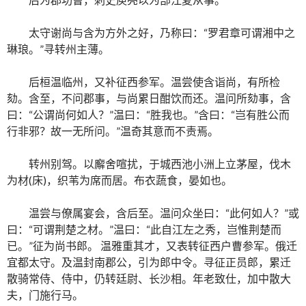
太守谢尚与含为方外之好，乃称曰：“罗君章可谓湘中之
琳琅。”寻转州主薄。
后桓温临州，又补征西参军。温尝使含诣尚，有所检
劾。含至，不问郡事，与尚累日酣饮而还。温问所劾事，含
曰：“公谓尚何如人？”温曰：“胜我也。”含曰：“岂有胜公而
行非邪？故一无所问。”温奇其意而不责焉。
转州别驾。以廨舍喧扰，于城西池小洲上立茅屋，伐木
为材(床)，织苇为席而居。布衣蔬食，晏如也。
温尝与僚属宴会，含后至。温问众坐曰：“此何如人？”或
曰：“可谓荆楚之材。”温曰：“此自江左之秀，岂惟荆楚而
已。”征为尚书郎。 温雅重其才，又表转征西户曹参军。俄迁
宜都太守。及温封南郡公，引为郎中令。寻征正员郎，累迁
散骑常侍、侍中，仍转廷尉、长沙相。年老致仕，加中散大
夫，门施行马。