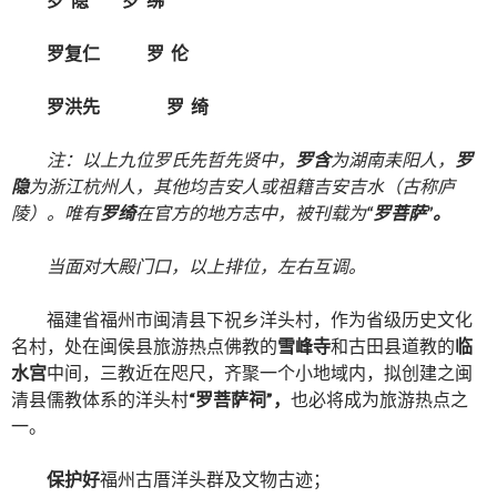
罗复仁
罗
伦
罗洪先
罗
绮
注：以上九位罗氏先哲先贤中，
罗含
为湖南耒阳人，
罗
隐
为浙江杭州人，其他均吉安人或祖籍吉安吉水（古称庐
陵）。唯有
罗绮
在官方的地方志中，被刊载为
“罗菩萨”。
当面对大殿门口，以上排位，左右互调。
福建省福州市闽清县下祝乡洋头村，作为省级历史文化
名村，处在闽侯县旅游热点佛教的
雪峰寺
和古田县道教的
临
水宫
中间，三教近在咫尺，齐聚一个小地域内，拟创建之闽
清县儒教体系的洋头村
“罗菩萨祠”，
也必将成为旅游热点之
一。
保护好
福州古厝洋头群及文物古迹；