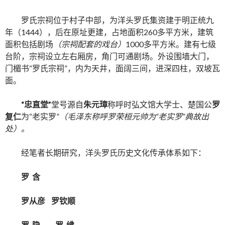
罗氏宗祠位于村子中部，为洋头罗氏集资建于明正统九
年（1444），后在原址更建，占地面积260多平方米，建筑
面积包括剧场
（宗祠配套的戏台）
1000多平方米。建有七级
台阶，宗祠设立左右厢房，角门可通剧场。外设围墙大门，
门楣书“罗氏宗祠”，内为天井，面阔三间，进深四柱，双坡瓦
面。
“忠直堂”
堂号源自
朱元璋
称呼时弘文馆大学士、楚国公
罗
复仁
为“老实罗”
（毛泽东称呼罗荣桓元帅为“老实罗”典故出
处）。
经笔者长期研究，洋头罗氏历史文化传承体系如下：
罗
含
罗从彦
罗钦顺
罗
隐
罗
绋