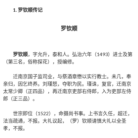
1.
罗钦顺传记
罗钦顺
罗钦顺
，字允升，泰和人。弘治六年（1493）进士及第
（第三名，俗称探花），授编修。
迁南京国子监司业，与祭酒章懋以实行教士。未几，奉
亲归，因乞终养。刘瑾怒，夺职为民。瑾诛，复官，迁南京
太常少卿（正四品），再迁南京吏部右侍郎，入为吏部左侍
郎（正三品）。
世宗即位（1522），命摄尚书事。上书言久任，超迁，
法当疏通，不报。大礼议起，（罗）钦顺请慎大礼以全圣
孝，不报。