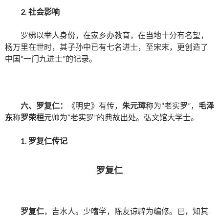
2.
社会影响
罗绋以举人身份，在家乡办教育，在当地十分有名望，
杨万里在世时，其子孙中已有七名进士，至宋末，更创造了
中国“一门九进士”的记录。
六、
罗复仁
：
《明史》有传，
朱元璋
称为“老实罗”，
毛泽
东
称
罗荣桓
元帅为“老实罗”的典故出处。弘文馆大学士。
1.
罗复仁传记
罗复仁
罗复仁
，吉水人。少嗜学，陈友谅辟为编修。已，知其