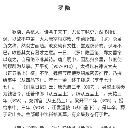
罗 隐
罗隐
，余杭人。诗名于天下，尤长于咏史，然多所讥
讽，以故不中第，大为唐宰相郑畋、李蔚所知。（罗）隐虽
负文称，然貌古而陋。畋女幼有文性，尝观隐诗卷，讽咏不
已，畋疑其女有慕才之意。一日，（罗）隐至第，郑女垂帘
以窥之，自是绝不咏其诗。唐广明中，因乱归乡里，节度使
钱鏐辟为从事。开平初（907~910），太祖以右谏议大夫
（正五品上）征，不至。魏博节度使罗绍威密表推荐，乃授
给事中（从四品下）。年七十余，终于钱塘（享年七十
七）。［《涧泉日记》云：唐光启三年（887），吴越王表奏
为钱塘令，迁著作郎（从五品上），辟从五品上］。天祐三
年（906），充判官（从五品上）。梁开平二年（908），授
给事中。三年（909），迁发运使（从四品下）。是年卒，葬
于定山乡。金部郎中沈崧铭其墓。有文集数卷行于世。
《唐才子传》云：（罗）隐所著《谗书》、《谗本》、