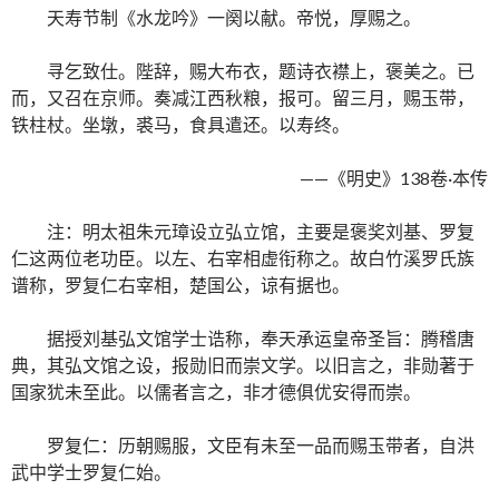
天寿节制《水龙吟》一阕以献。帝悦，厚赐之。
寻乞致仕。陛辞，赐大布衣，题诗衣襟上，褒美之。已
而，又召在京师。奏减江西秋粮，报可。留三月，赐玉带，
铁柱杖。坐墩，裘马，食具遣还。以寿终。
——《明史》138卷·本传
注：明太祖朱元璋设立弘立馆，主要是褒奖刘基、罗复
仁这两位老功臣。以左、右宰相虚衔称之。故白竹溪罗氏族
谱称，罗复仁右宰相，楚国公，谅有据也。
据授刘基弘文馆学士诰称，奉天承运皇帝圣旨：腾稽唐
典，其弘文馆之设，报勋旧而崇文学。以旧言之，非勋著于
国家犹未至此。以儒者言之，非才德俱优安得而崇。
罗复仁：历朝赐服，文臣有未至一品而赐玉带者，自洪
武中学士罗复仁始。