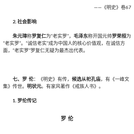
——《明史》卷67
2.
社会影响
朱元璋
称
罗复仁
为“老实罗”，
毛泽东
称开国元帅
罗荣桓
为
“老实罗”。“诚信老实”成为中国人的核心价值观，在诚信方
面，“老实罗”罗复仁无疑为最杰出代表。
七、
罗 伦
：《明史》有传，
候选从祀孔庙
，有《一峰文
集》传世。
明状元
。有家风著作《戒族人书》。
1.
罗伦传记
罗 伦