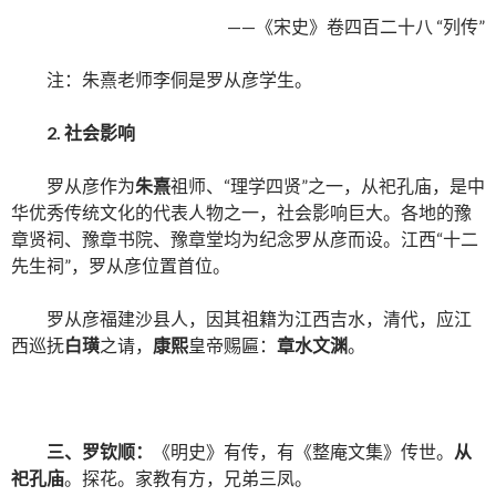
——《宋史》卷四百二十八 “列传”
注：朱熹老师李侗是罗从彦学生。
2.
社会影响
罗从彦作为
朱熹
祖师、“理学四贤”之一，从祀孔庙，是中
华优秀传统文化的代表人物之一，社会影响巨大。各地的豫
章贤祠、豫章书院、豫章堂均为纪念罗从彦而设。江西“十二
先生祠”，罗从彦位置首位。
罗从彦福建沙县人，因其祖籍为江西吉水，清代，应江
西巡抚
白璜
之请，
康熙
皇帝赐匾：
章水文渊
。
三、
罗钦顺
：
《明史》有传，有《整庵文集》传世。
从
祀孔庙
。探花。家教有方，兄弟三凤。