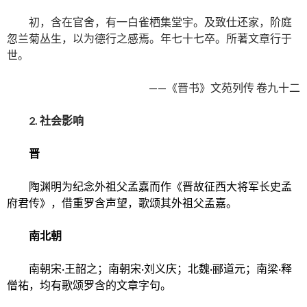
初，含在官舍，有一白雀栖集堂宇。及致仕还家，阶庭
忽兰菊丛生，以为德行之感焉。年七十七卒。所著文章行于
世。
——《晋书》文苑列传 卷九十二
2.
社会影响
晋
陶渊明为纪念外祖父孟嘉而作《晋故征西大将军长史孟
府君传》，借重罗含声望，歌颂其外祖父孟嘉。
南北朝
南朝宋·王韶之；南朝宋·刘义庆；北魏·郦道元；南梁·释
僧祐，均有歌颂罗含的文章字句。