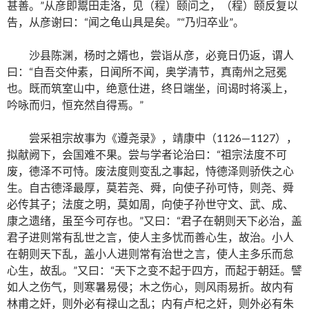
甚善。”从彦即鬻田走洛，见（程）颐问之，（程）颐反复以
告，从彦谢曰：“闻之龟山具是矣。”“乃归卒业”。
沙县陈渊，杨时之婿也，尝诣从彦，必竟日仍返，谓人
曰：“自吾交仲素，日闻所不闻，奥学清节，真南州之冠冕
也。既而筑室山中，绝意仕进，终日端坐，间谒时将溪上，
吟咏而归，恒充然自得焉。”
尝采祖宗故事为《遵尧录》，靖康中（1126—1127），
拟献阙下，会国难不果。尝与学者论治曰：“祖宗法度不可
废，德泽不可恃。废法度则变乱之事起，恃德泽则骄佚之心
生。自古德泽最厚，莫若尧、舜，向使子孙可恃，则尧、舜
必传其子；法度之明，莫如周，向使子孙世守文、武、成、
康之遗绪，虽至今可存也。”又曰：“君子在朝则天下必治，盖
君子进则常有乱世之言，使人主多忧而善心生，故治。小人
在朝则天下乱，盖小人进则常有治世之言，使人主多乐而怠
心生，故乱。”又曰：“天下之变不起于四方，而起于朝廷。譬
如人之伤气，则寒暑易侵；木之伤心，则风雨易折。故内有
林甫之奸，则外必有禄山之乱；内有卢杞之奸，则外必有朱