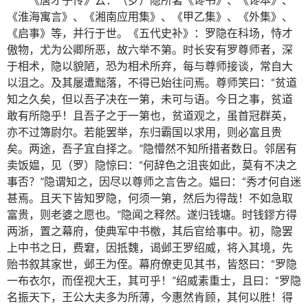
《淮海寓言》、《湘南应用集》、《甲乙集》、《外集》、
《启事》等，并行于世。《五代史补》：罗隐在科场，恃才
傲物，尤为公卿所恶，故六举不第。时长安有罗尊师者，深
于相术，隐以貌陋，恐为相术所弃，每与尊师接谈，常自大
以沮之。及其屡遭黜落，不得已始往问焉。尊师笑曰：“贫道
知之久矣，但以吾子决在一第，未可与语。今日之事，贫道
敢有所隐乎！且吾子之于一第也，贫道观之，虽首冠群英，
亦不过簿尉尔。若能罢举，东归霸国以求用，则必富且贵
矣。两途，吾子宜自择之。”隐懵然不知所措者数日。邻居有
卖饭媪，见（罗）隐惊曰：“何辞色之沮丧如此，莫有不决之
事否？”隐谓知之，因尽以尊师之言告之。媪曰：“秀才何自迷
甚焉。且天下皆知罗隐，何须一第，然后为得哉！不如急取
富贵，则老婆之愿也。”隐闻之释然。遂归钱塘。时钱鏐方得
两浙，置之幕府，使典军中书檄，其后官给事中。初，隐罢
上中书之日，费窘，因抵魏，谒邺王罗绍威，将入其境，先
贻书叙其家世，邺王为侄。幕府僚吏见其书，皆怒曰：“罗隐
一布衣尔，而侄视大王，其可乎！”绍威素重士，且曰：“罗隐
名振天下，王公大夫多为所薄，今惠然肯顾，其何以胜！得