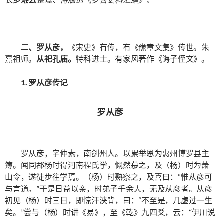
二、
罗从彦
，
《宋史》有传，有《豫章文集》传世。朱
熹祖师。
从祀孔庙。
特科进士。有家风著作《诲子侄文》。
1.
罗从彦传记
罗从彦
罗从彦，字仲素，南剑州人。以累举恩为惠州博罗县主
簿。闻同郡杨时得河南程氏学，慨然慕之，及（杨）时为萧
山令，遂徒步往学焉。（杨）时熟察之，及喜曰：“惟从彦可
与言道。”于是日益以亲，时弟子千余人，无及从彦者。从彦
初见（杨）时三日，即惊汗浃背，曰：“不至是，几虚过一生
矣。”尝与（杨）时讲《易》，至《乾》九四爻，云：“伊川说