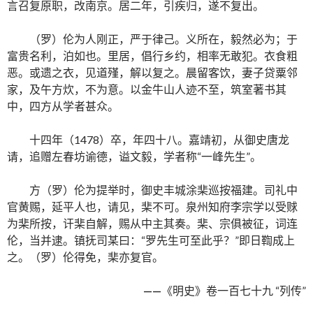
言召复原职，改南京。居二年，引疾归，遂不复出。
（罗）伦为人刚正，严于律己。义所在，毅然必为；于
富贵名利，泊如也。里居，倡行乡约，相率无敢犯。衣食粗
恶。或遗之衣，见道殣，解以复之。晨留客饮，妻子贷粟邻
家，及午方炊，不为意。以金牛山人迹不至，筑室著书其
中，四方从学者甚众。
十四年（1478）卒，年四十八。嘉靖初，从御史唐龙
请，追赠左春坊谕德，谥文毅，学者称“一峰先生”。
方（罗）伦为提举时，御史丰城涂棐巡按福建。司礼中
官黄赐，延平人也，请见，棐不可。泉州知府李宗学以受赇
为棐所按，讦棐自解，赐从中主其奏。棐、宗俱被征，词连
伦，当并逮。镇抚司某曰：“罗先生可至此乎？”即日鞫成上
之。（罗）伦得免，棐亦复官。
——
《明史》卷一百七十九 “列传”