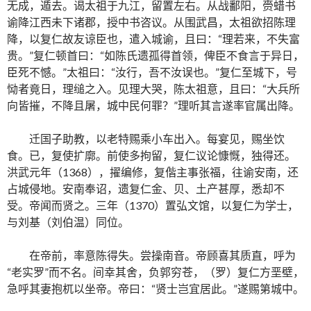
无成，遁去。谒太祖于九江，留置左右。从战鄱阳，赍蜡书
谕降江西未下诸郡，授中书咨议。从围武昌，太祖欲招陈理
降，以复仁故友谅臣也，遣入城谕，且曰：“理若来，不失富
贵。”复仁顿首曰：“如陈氏遗孤得首领，俾臣不食言于异日，
臣死不憾。”太祖曰：“汝行，吾不汝误也。”复仁至城下，号
恸者竟日，理缒之入。见理大哭，陈太祖意，且曰：“大兵所
向皆摧，不降且屠，城中民何罪？”理听其言遂率官属出降。
迁国子助教，以老特赐乘小车出入。每宴见，赐坐饮
食。已，复使扩廓。前使多拘留，复仁议论慷慨，独得还。
洪武元年（1368），擢编修，复偕主事张福，往谕安南，还
占城侵地。安南奉诏，遗复仁金、贝、土产甚厚，悉却不
受。帝闻而贤之。三年（1370）置弘文馆，以复仁为学士，
与刘基（刘伯温）同位。
在帝前，率意陈得失。尝操南音。帝顾喜其质直，呼为
“老实罗”而不名。间幸其舍，负郭穷苍，（罗）复仁方垩壁，
急呼其妻抱杌以坐帝。帝曰：“贤士岂宜居此。”遂赐第城中。