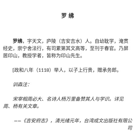
罗
绋
罗绋
，字天文，庐陵（吉安吉水）人。自幼耽学，淹贯
经史，崇宁舍法行，有司累第其文高等，至刊于春官。乃屏
居印山，教授学者，皆称为印山先生。
[政和八年（1118）举人，以子上行贵，赠承务郎。
训森注：
宋宰相周必大、名诗人杨万里备赞其人与学识。详见
周、杨有关文章。
——
《吉安府志》，清光绪元年，台湾成文出版社有限公
司