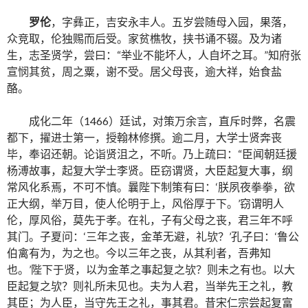
罗伦
，字彝正，吉安永丰人。五岁尝随母入园，果落，
众竞取，伦独赐而后受。家贫樵牧，挟书诵不辍。及为诸
生，志圣贤学，尝曰：“举业不能坏人，人自坏之耳。”知府张
宣悯其贫，周之粟，谢不受。居父母丧，逾大祥，始食盐
酪。
成化二年（1466）廷试，对策万余言，直斥时弊，名震
都下，擢进士第一，授翰林修撰。逾二月，大学士贤奔丧
毕，奉诏还朝。论诣贤沮之，不听。乃上疏曰：“臣闻朝廷援
杨溥故事，起复大学士李贤。臣窃谓贤，大臣起复大事，纲
常风化系焉，不可不慎。曩陛下制策有曰：‘朕夙夜拳拳，欲
正大纲，举万目，使人伦明于上，风俗厚于下。’窃谓明人
伦，厚风俗，莫先于孝。在礼，子有父母之丧，君三年不呼
其门。子夏问：‘三年之丧，金革无避，礼欤？’孔子曰：‘鲁公
伯禽有为，为之也。今以三年之丧，从其利者，吾弗知
也。’陛下于贤，以为金革之事起复之欤？则未之有也。以大
臣起复之欤？则礼所未见也。夫为人君，当举先王之礼，教
其臣；为人臣，当守先王之礼，事其君。昔宋仁宗尝起复富