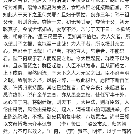
情为常典，缙绅以起复为美名，食稻衣锦之徒接踵庙堂，不
知此人于天下之重何关耶？且妇于舅姑，丧亦三年；孙于祖
父母，服则齐衰。夺情于夫，初无预其妻；夺情于父，初无
乾其子。今或舍馆如故，妻孥不还，乃号于天下曰：‘本欲终
丧，朝命不许。’虽三尺童子，臣知其不信也。为人父者，所
以望其子之报，岂拟至于此哉！为人子者，所以报其亲之
心，岂忍至于此哉！枉己者，不能直人；忘亲者，不能忠
君。陛下何取于若人而起复之也。今大臣起复，群臣不以为
非，且从而赞之；群臣起复，大臣不以为非，且从而成之。
上下成俗，混然同流，率天下之人为无父之归。臣不忍圣明
之朝，致纲常之坏，风俗之弊，一致此极也。愿陛下断自圣
衷，许贤归家持服。其它已起复者，仍令奔丧；未起复者，
悉许终制。脱有金革之变，亦从墨衰之权，使任军事于外，
尽心丧于内。将朝廷端，则天下一，大臣法，则群臣效，人
伦由是明，风俗由是厚矣。疏入，谪福建市舶司副提举。御
史陈选疏救，不报。御史杨琅复申救，帝切责之。尚书王翱
以文彦博救唐介事讽贤，（李）贤曰：“潞公市恩，归怨朝
廷，吾不可以效之。”亡何，（李）贤卒。明年，以学士商辂