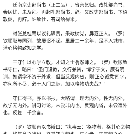
迁南京吏部尚书（正二品），省亲乞归。改礼部尚书，
会居忧，未及拜。再起礼部尚书，辞。又改吏部尚书，下诏
敦促，再辞。许致仕，有司给禄米。
时张总桂萼以议礼骤贵，秉政树党，屏逐正人。（罗）
钦顺耻与同列，故屡诏不起。里居二十余年，足不入城市，
潜心格物致知之学。
王守仁以心学立教，才知之士翕然师之。（罗）钦顺致
书守仁，略曰：“圣门设教，文行兼资，博学于文，厥有明
训。如谓学不资于外求，但当反观内省，则‘正心诚意’四字，
亦何所不尽，必于入门之际，加以格物功夫哉？”
守仁得书，亦以书报，大略谓：理无内外，性无内外，
故学无内外。讲习讨论，未尝非内也。反观内省，未尝遗外
也。反复二千余言。
（罗）钦顺再以书辩曰：“执事云：‘格物者，格其心之物
也，格其意之物也，格其知之物也。正心者，正其物之心