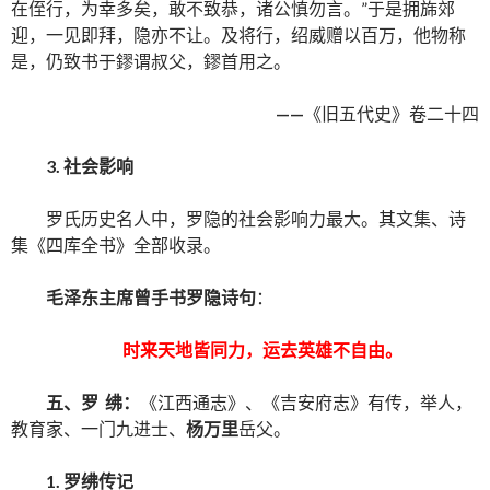
在侄行，为幸多矣，敢不致恭，诸公慎勿言。”于是拥旆郊
迎，一见即拜，隐亦不让。及将行，绍威赠以百万，他物称
是，仍致书于鏐谓叔父，鏐首用之。
——
《旧五代史》卷二十四
3.
社会影响
罗氏历史名人中，罗隐的社会影响力最大。其文集、诗
集《四库全书》全部收录。
毛泽东主席曾手书罗隐诗句
：
时来天地皆同力，运去英雄不自由。
五、
罗 绋
：
《江西通志》、《吉安府志》有传，举人，
教育家、一门九进士、
杨万里
岳父。
1.
罗绋传记