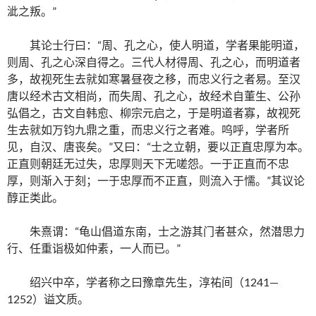
泚之叛。”
其论士行曰：“周、孔之心，使人明道，学者果能明道，
则周、孔之心深自得之。三代人材得周、孔之心，而明道者
多，故视死生去就如寒暑昼夜之移，而忠义行之者易。至汉
唐以经术古文相尚，而失周、孔之心，故经术自董生、公孙
弘倡之，古文自韩愈、柳宗元启之，于是明道者寡，故视死
生去就如万钧九鼎之重，而忠义行之者难。呜呼，学者所
见，自汉、唐丧矣。”又曰：“士之立朝，要以正直忠厚为本。
正直则朝廷无过失，忠厚则天下无嗟怨。一于正直而不忠
厚，则渐入于刻；一于忠厚而不正直，则流入于懦。”其议论
醇正类此。
朱熹谓：“龟山倡道东南，士之游其门者甚众，然潜思力
行、任重诣极如仲素，一人而已。”
绍兴中卒，学者称之曰豫章先生，淳祐间（1241—
1252）谥文质。