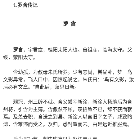
1.
罗含传记
罗
含
罗含
，字君章，桂阳耒阳人也。曾祖彦，临海太守。父
绥，荥阳太守。
含幼孤，为叔母朱氏所养。少有志尚，尝昼卧，梦一鸟
文彩异常，飞人口中，因惊起说之。朱氏曰：“鸟有文彩，汝
后必有文章。”自此后，藻思日新。
弱冠，州三辟不就。含父尝宰新淦，新淦人杨羡后为含
州将，引含为主簿。含傲然不顾，羡招致不已，辞不获而就
焉。及羡去职，含送之到县。新淦人以含旧宰之子，咸致赂
遗，含难违而受之。及归，悉封置而去。由是远近推服焉。
后为郡功曹，刺史庾亮以为部江夏从事。