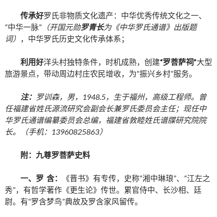
传承好
罗氏非物质文化遗产：中华优秀传统文化之一、
“中华一脉”
（开国元勋
罗青长
为《中华罗氏通谱》出版题
词）
，中华罗氏历史文化传承体系；
利用好
洋头村独特条件，时机成熟，创建
“罗菩萨祠”
大型
旅游景点，带动周边村庄农民增收，为“振兴乡村”服务。
注：
罗训森，男，
1948.5，生于福州，高级工程师。曾
任福建省姓氏源流研究会副会长兼罗氏委员会主任；现任中
华罗氏通谱编纂委员会总编，福建省敦睦姓氏谱牒研究院院
长。（手机：13960825863）
附：九尊罗菩萨史料
一、
罗
含
：
《晋书》有专传，史称“湘中琳琅”、“江左之
秀”，有哲学著作《更生论》传世。累官侍中、长沙相、廷
尉。有“罗含梦鸟”典故及罗含家风留传。