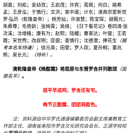
胡直；刘崧；金幼孜；王启茂；许宾；鸾佩；何白；姚希
孟；王彦泓；于慎行；文洪；袁中道；计东；清高宗爱新觉
罗·弘历（乾隆皇帝）；杨芳灿；许淑慧；陈宝琛；胡薇元；
朱彝尊；毛奇龄；张绚霄；吴绮；《日下看花记》卷四清·张
次溪；沈增植；康有为；赵熙；陆楣；曹家达；叶燮；王若
霞；宋世煦；改叔明；匡弼；查慎行；沈德潜；捧花生
（据
考本名车持谦）
；徐元英；田雯；罗人琮；夏孙桐；董兆
熊；吴长元；
（待补）。
清乾隆皇帝
《晚酣霜》
将
屈原
与东晋
罗含
并列歌颂
（
屈
原
名平
）
。
屈平早成
祠
，罗含还有宅。
晚节正酣霜，团团洞庭色。
注：资料源自中华罗氏通谱编纂委员会副主席兼教育工
作部主任、湖南省耒阳市罗含文化研究会会长、正源学校校
长
罗湘云
整理、待版的《罗含史料汇编》。