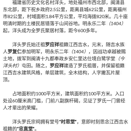
福建省历史文化名村洋头，地处福州市西北部，闽清县
东北部，距下祝乡政府2.5公里，距离县城62公里，距离福州
市82公里，村域面积1.84平方公里，平均海拨820米。几十座
明清时期的土楼民居错落于山间谷地。明永乐二年
（1404）
起，洋头成为全罗氏聚居村落，距今600多年。
洋头罗氏始迁祖
罗应祥
祖籍江西吉水，元末，随吉水族
人
罗复仁
参加明军，明永乐二年
（1404）
，因战功卓越被赐
土地，拨军到闽清十九都奉政乡安仁里达仕境白鹭学堂
（今
洋头村）
屯田。随之，
罗应祥
建造了罗氏祖厝，并保留祖籍
江西吉水建筑风格，单层建筑，全木结构，人字撇瓦片屋
顶。
占地面积约1000平方米，建筑面积约100平方米。入口
处设60厘米高门槛，门前八副旗杆碣，见证了罗氏一门曾经
人才辈出的荣耀。
洋头罗氏宗祠拥有堂号
“时思堂”
，意即时刻思念江西吉水
祖籍的
“忠直堂”
。