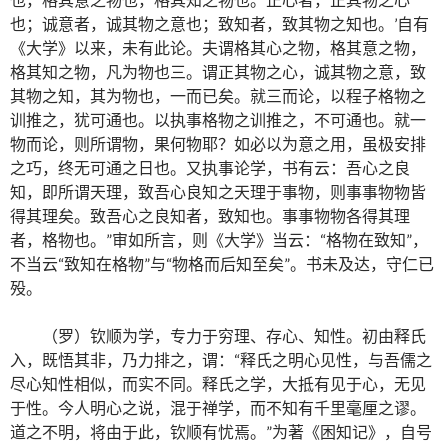
也；诚意者，诚其物之意也；致知者，致其物之知也。’自有
《大学》以来，未有此论。夫谓格其心之物，格其意之物，
格其知之物，凡为物也三。谓正其物之心，诚其物之意，致
其物之知，其为物也，一而已矣。就三而论，以程子格物之
训推之，犹可通也。以执事格物之训推之，不可通也。就一
物而论，则所谓物，果何物耶？如必以为意之用，虽极安排
之巧，终无可通之日也。又执事论学，书有云：吾心之良
知，即所谓天理，致吾心良知之天理于事物，则事事物物皆
得其理矣。致吾心之良知者，致知也。事事物物各得其理
者，格物也。”审如所言，则《大学》当云：“格物在致知”，
不当云“致知在格物”与“物格而后知至矣”。书未及达，守仁已
殁。
（罗）钦顺为学，专力于穷理、存心、知性。初由释氏
入，既悟其非，乃力排之，谓：“释氏之明心见性，与吾儒之
尽心知性相似，而实不同。释氏之学，大抵有见于心，无见
于性。今人明心之说，混于禅学，而不知有千里毫厘之谬。
道之不明，将由于此，钦顺有忧焉。”为著《困知记》，自号