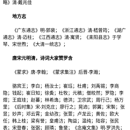
略》清·戴兆佳
地方志
《广东通志》明·郭裴；《浙江通志》清·嵇曾筠；《湖广
通志》清·迈柱；《江西通志》清·寓贤；《耒阳县志》于学
琴、宋世煦；《大清一统志》；
唐宋元明清，
诗词大家赞罗含
《蒙求》唐·李翰；《蒙求集注》后晋·李瀚；
骆宾王；李白；杨汝士；崔珏；杜甫；刘禹锡；李商
隐；钱起；崔日知；徐夤；杜牧；元稹；僧皎然；罗隐；李
煜；王庭珪；赵蕃；林希逸；
德洪
；卫宗武；周行己；杨万
里；《后时集》宋·刘克庄；廖行之；晃逈；郭翼；宋褧；张
昱；妙声；邓云霄；金幼孜；张萱；卢龙云；黄佐；欧大
任；韩上桂；梁有誉；皇甫汸；陶益；温纯；陆容；张民
表；宋登春；张弼；顾璘；鲁斐；《念庵文集》明·罗洪先；