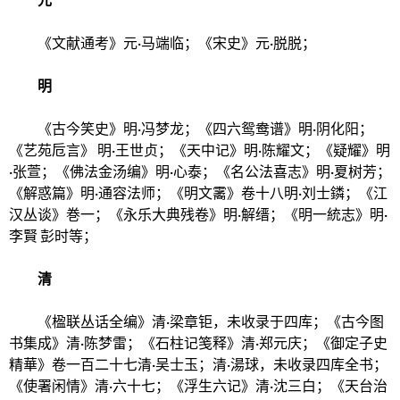
《文献通考》元·马端临；《宋史》元·脱脱；
明
《古今笑史》明·冯梦龙；《四六鸳鸯谱》明·阴化阳；
《艺苑卮言》 明·王世贞
；《天中记》明·陈耀文；《疑耀》明
·张萱；《佛法金汤编》明·心泰；《名公法喜志》明·夏树芳；
《解惑篇》明·通容法师；《明文霱》卷十八明·刘士鏻；《江
汉丛谈》巻一；《永乐大典残卷》明·解缙；《明一統志》明·
李賢 彭时等；
清
《楹联丛话全编》清·梁章钜，未收录于四库；《古今图
书集成》清·陈梦雷；《石柱记笺释》清·郑元庆；《
御定子史
精華
》
卷一百二十七
清·吴士玉；清·湯球，未收录四库全书；
《使署闲情》清·六十七；《浮生六记》清·沈三白；《天台治