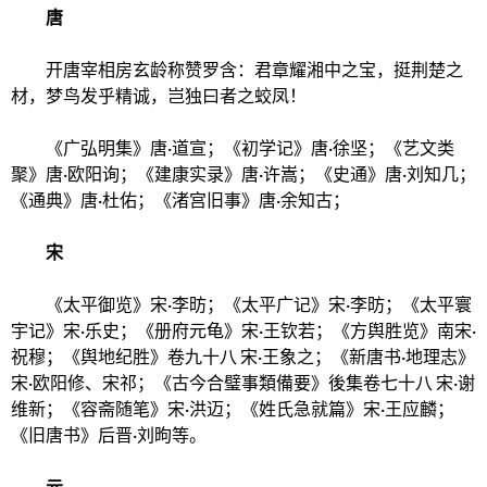
唐
开唐宰相房玄龄称赞罗含：君章耀湘中之宝，挺荆楚之
材，梦鸟发乎精诚，岂独曰者之蛟凤！
《广弘明集》唐·道宣；《初学记》唐·徐坚；《艺文类
聚》唐·欧阳询；《建康实录》唐·许嵩；《史通》唐·刘知几；
《通典》唐·杜佑；《渚宫旧事》唐·余知古；
宋
《太平御览》宋·李昉；《太平广记》宋·李昉；《太平寰
宇记》宋·乐史；《册府元龟》宋·王钦若；《方舆胜览》南宋·
祝穆；《舆地纪胜》卷九十八 宋·王象之；《新唐书·地理志》
宋·欧阳修、宋祁；《
古今合璧事類備要
》
後集卷七十八
宋·谢
维新；《容斋随笔》宋·洪迈；《姓氏急就篇》宋·王应麟；
《旧唐书》后晋·
刘昫
等。
元