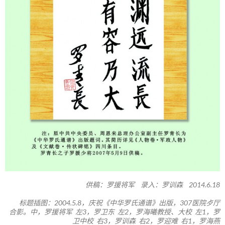
供稿：罗援将军 录入：罗训森 2014.6.18
标题插图：2004.5.8，庆祝《中华罗氏通谱》出版，307医院歺厅
合影。中，罗援将军 左3，罗卫东 左2，罗海曦教授、大校 左1，罗
卫中校 右3，罗训森 右2，罗迎难 右1，罗海燕