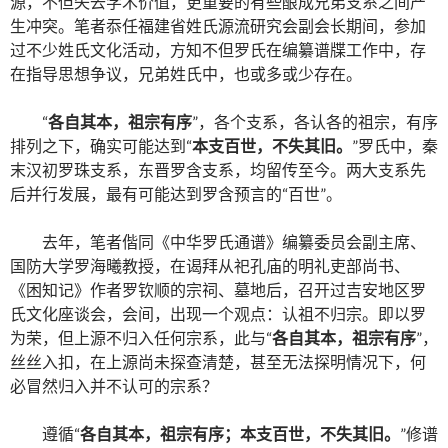
源，不但失去学术价值，更重要的有些酿成兄弟支系之间产
生冲突。笔者忝任福建省姓氏源流研究会副会长期间，参加
过不少姓氏文化活动，方知不但罗氏在编纂谱牒工作中，存
在指导思想争议，兄弟姓氏中，也或多或少存在。
“
各自其本，祖宗有序
”，各个支系，各认各的祖宗，有序
排列之下，确实可能达到“
本支百世，不失其旧。
”罗氏中，秦
末汉初罗珠支系，东晋罗含支系，均留传至今。两大支系先
后并行发展，最有可能达到罗含预言的“百世”。
去年，笔者偕同《中华罗氏通谱》编纂委员会副主席、
国防大学罗海曦教授，在谒拜从祀孔庙的明礼吏部尚书、
《困知记》作者罗钦顺的宗祠、墓地后，召开过吉安地区罗
氏文化座谈会，会间，出现一个观点：认祖不归宗。即以罗
为荣，但上源不归入任何宗系，此与“
各自其本，祖宗有序
”，
丝丝入扣，在上源尚未探查清楚，甚至无法探明情况下，何
必冒然归入并不认可的宗系？
遵循“
各自其本，祖宗有序；本支百世，不失其旧。
”修谱