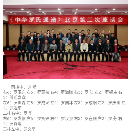
前排中：罗 箭
右6：罗卫东 右5：罗亚拉 右4：罗海曦 右3：罗 江 右2：罗锡主 右
1：傅氏嘉宾
左6：罗训森 左5：罗成龙 左4：罗国冰 左3：罗成纲 左2：罗庆国 左
1：罗胜前
二排右中：罗 华
右6：罗发银 右5：罗扬锋 右4：罗汉泉 右3：罗在砚 右2：罗 芬 右
1：罗真理
二排左中：罗文举