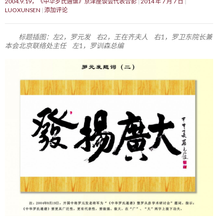
2004.9.19，《中华罗氏通谱》京津座谈会代表合影
2014 年 7 月 7 日
LUOXUNSEN
添加评论
标题插图：左2，罗元发 右2，王在齐夫人 右1，罗卫东院长兼
本会北京联络处主任 左1，罗训森总编