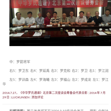
中：罗箭将军
右5：罗卫东 右4：罗延禹 右3：罗克和 右2：罗卫 右1：罗江润
左5：罗训森 左4：罗海曦 左3：罗福山 左2：罗成龙 左1：罗江
华
2014.7.27，《中华罗氏通谱》北京第二次座谈会筹备会代表合影
2014 年 7 月
29 日
LUOXUNSEN
添加评论
标题插图：
罗元发老将军在2004.9.19座谈会发言——摄影 中新社