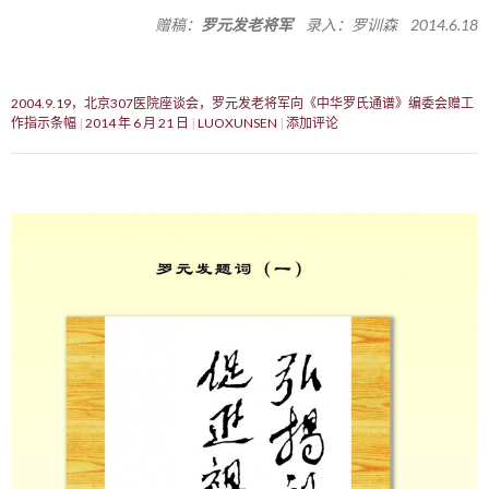
赠稿：
罗元发老将军
录入：罗训森 2014.6.18
2004.9.19，北京307医院座谈会，罗元发老将军向《中华罗氏通谱》编委会赠工
作指示条幅
2014 年 6 月 21 日
LUOXUNSEN
添加评论