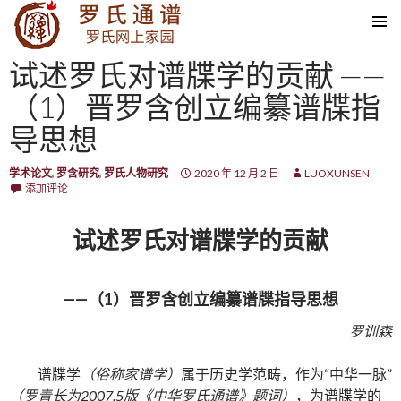
SKIP TO CONTENT
试述罗氏对谱牒学的贡献 ——
（1）晋罗含创立编纂谱牒指
导思想
学术论文
,
罗含研究
,
罗氏人物研究
2020 年 12 月 2 日
LUOXUNSEN
添加评论
试述罗氏对谱牒学的贡献
——（1）晋罗含创立编纂谱牒指导思想
罗训森
谱牒学
（俗称家谱学）
属于历史学范畴，作为“中华一脉”
（罗青长为
2007.5版《中华罗氏通谱》题词
）
，为谱牒学的