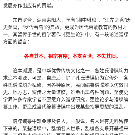
发展亦作出应有的贡献。
东晋罗含，湖南耒阳人，享有“湘中琳琅”、“江左之秀”历
史美誉，“罗含吞鸟”的典故，更成为历代启蒙教育的教材之
一，其留传于世的哲学著作《更生论》中，有一段论述谱牒
方面的哲言：
各自其本，祖宗有序；本支百世，不失其旧。
追本溯源，是中华优秀传统文化之一，各姓氏谱牒均力
求追本溯源，可是，自唐后，除了孔氏谱牒仍为官修外，各
姓氏谱牒均为私修，因各种原因，民间编纂谱牒难以仿效国
史、地方志，留传之大量谱牒，难免出现各种问题，至使史
学界许多专家学者不愿意介入谱牒研究，更惶论参与谱牒编
纂工作，更造成当代编纂谱牒中出现某些指导思想的混乱。
谱牒编纂中难免涉及名人，一般说，名人是有史料留传
下来的，某些谱牒中，乱编名人世系，乱编各支系开基祖来