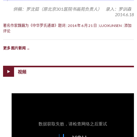
供稿：罗沈茹（原北京301医院书画苑负责人） 录入：罗训森
2014.6.18
著名作家魏巍为《中华罗氏通谱》题词
2014 年 6 月 21 日
LUOXUNSEN
添加
评论
更多 图片新闻
→
视频