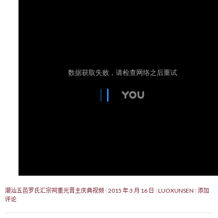
潮汕五邑罗氏汇宗祠重光晋主庆典视频
2015 年 3 月 16 日
LUOXUNSEN
添加
评论