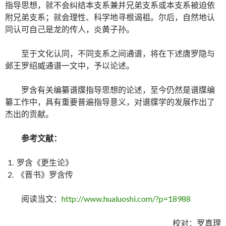
指导思想，就不会纠结本支系兼并兄弟支系或本支系被迫依
附兄弟支系；就会理性、科学地寻根谒祖。尔后，自然地认
同认可自己是龙的传人，炎黄子孙。
至于文化认同，不同支系之间通谱，将在下述唐罗隐与
邺王罗绍威通谱一文中，予以论述。
罗含有关编纂谱牒指导思想的论述，至今仍然是谱牒编
纂工作中，具有重要普遍指导意义，对谱牒学的发展作出了
杰出的贡献。
参考文献：
罗含《更生论》
《晋书》罗含传
阅读当文：
http://www.hualuoshi.com/?p=18988
校对：罗真理