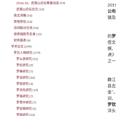
2016.10，武夷山论坛筹备动态
(59)
20
武夷山论坛论文
(16)
公布
南北鸿雁
(56)
镇及
贺电贺信
(26)
诗词联对交流
(56)
续修捐款芳名录
(13)
的
罗
财务报表
(6)
侄文
学术论文
(299)
撰、
罗氏人物研究
(179)
表》
罗从彦研究
(52)
之一
罗伦研究
(9)
罗典研究
(7)
罗含研究
(66)
籍江
罗宪研究
(4)
县志
罗洪先研究
(19)
金”
罗珠研究
(7)
训、
罗贯中研究
(7)
罗钦
罗钦顺研究
(5)
洋头
罗隐研究
(20)