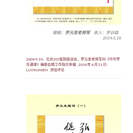
赠稿：
罗元发老将军
录入：罗训森
2014.6.18
2004.9.19，北京307医院座谈会，罗元发老将军向《中华罗
氏通谱》编委会赠工作指示条幅
2014 年 6 月 21 日
LUOXUNSEN
添加评论