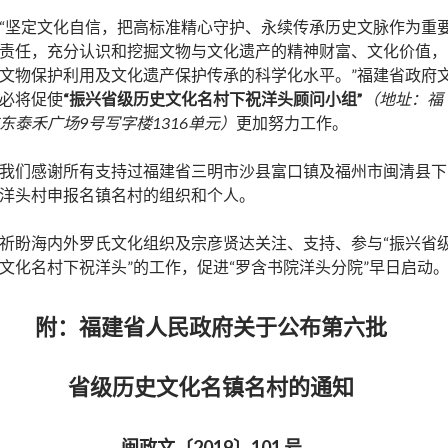
“坚定文化自信，把高标准精心守护、永续传承历史文脉作为重
责任，充分认识和挖掘文物与文化遗产的精神财富、文化价值，
文物保护利用及文化遗产保护传承的科学化水平。”福建省政府
必将促使
“振兴省级历史文化名村下祝洋头顾问小组”
（地址：福
东泰禾广场9号写字楼1316单元）
更加努力工作。
我们感谢所有支持过福建省三明市沙县富口镇及福州市闽清县下
洋头村申报名镇名村的组织和个人。
祈盼海内外罗氏文化组织及宗彦贤达关注、支持、参与“振兴省
文化名村下祝洋头”的工作，促进“罗含书院洋头分院”早日启动
附：福建省人民政府关于公布第六批
省级历史文化名镇名村的通知
闽政文〔2019〕101 号