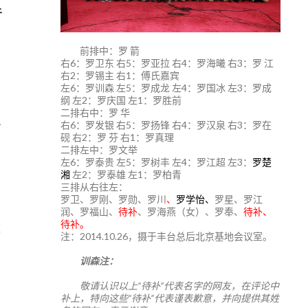
于
前排中：罗 箭
右6：罗卫东 右5：罗亚拉 右4：罗海曦 右3：罗 江
右2：罗锡主 右1：傅氏嘉宾
左6：罗训森 左5：罗成龙 左4：罗国冰 左3：罗成
纲 左2：罗庆国 左1：罗胜前
二排右中：罗 华
右6：罗发银 右5：罗扬锋 右4：罗汉泉 右3：罗在
砚 右2：罗 芬 右1：罗真理
二排左中：罗文举
左6：罗泰贵 左5：罗树丰 左4：罗江超 左3：
罗楚
湘
左2：罗泰雄 左1：罗柏青
三排从右往左：
罗卫、罗刚、罗勋、罗川
、
罗学怡、
罗星、罗江
润、罗福山、
待补
、罗海燕（女）、罗奉、
待补、
待补。
夜
注：2014.10.26，摄于丰台总后北京基地会议室。
训森注：
敬请认识以上“待补”代表名字的网友，在评论中
补上，特向这些“待补”代表谨表歉意，并向提供其姓