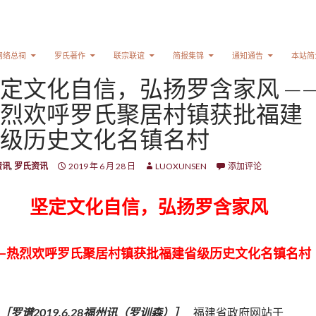
网络总祠
罗氏著作
联宗联谊
简报集锦
通知通告
本站简
定文化自信，弘扬罗含家风 —
烈欢呼罗氏聚居村镇获批福建
级历史文化名镇名村
资讯
,
罗氏资讯
2019 年 6 月 28 日
LUOXUNSEN
添加评论
坚定文化自信，弘扬罗含家风
—热烈欢呼罗氏聚居村镇获批福建省级历史文化名镇名村
［罗谱2019.6.28福州讯（罗训森）］
福建省政府网站于