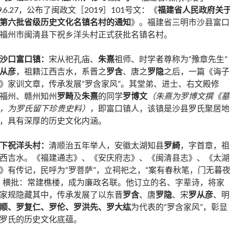
19.6.27，公布了闽政文［2019］101号文：《
福建省人民政府关
第六批省级历史文化名镇名村的通知
》。福建省三明市沙县富口
福州市闽清县下祝乡洋头村正式获批名镇名村。
沙口富口镇：
宋从祀孔庙、
朱熹
祖师、时学者尊称为“豫章先生”
从彦
，祖籍江西吉水，系晋之
罗含
、唐之
罗隐
之后，一篇《诲子
》家训文章，传承发展“罗含家风”。其堂弟、进士、右文殿修
福州、赣州知州
罗畸
及
朱熹
的同学
罗博文
（朱熹为罗博文撰《墓
，为罗氏留下珍贵史料），
即富口镇人，该镇是沙县罗氏聚居地
，具有深厚的历史文化内涵。
下祝洋头村：
清顺治五年举人，安徽太湖知县
罗綺
，字首章，祖
西吉水。《福建通志》、《安庆府志》、《闽清县志》、《太湖
》有传记，民呼为“罗菩萨”，立祠祀之，“案有春秋笔，门无暮
，横批：常建樵楼，成为廉政名联。他订立的名、字辈诗，将家
家规隐藏其中，传承发展了以东晋
罗含
、唐
罗隐
、宋
罗从彦
、明
顺、罗复仁、罗伦、罗洪先、罗大纮
为代表的“罗含家风”，彰显
罗氏的历史文化底蕴。