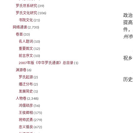
罗氏世系研究
(39)
罗氏文化研究
(106)
政治
书院文化
(21)
提高
网络通谱
(2,730)
件，
卷首
(33)
州市
名人题词
(10)
重要图文
(12)
前言序文
(10)
祝乡
2007年版《中华罗氏通谱》总目录
(1)
渊源卷
(6)
罗氏起源
(2)
历史
播迁分布
(2)
发展简史
(1)
人物卷
(2,348)
鸿儒硕彦
(56)
王侯卿相
(175)
将帅武勇
(279)
忠义循良
(672)