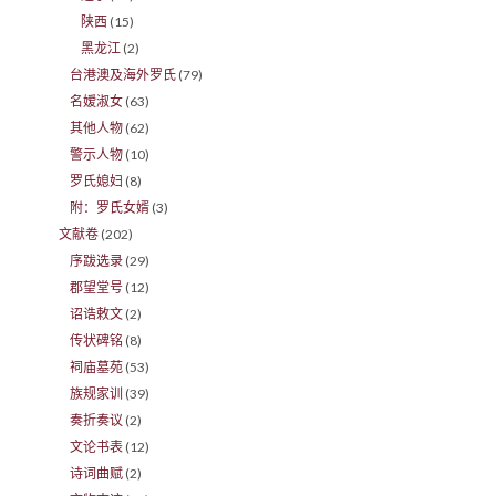
陕西
(15)
黑龙江
(2)
台港澳及海外罗氏
(79)
名嫒淑女
(63)
其他人物
(62)
警示人物
(10)
罗氏媳妇
(8)
附：罗氏女婿
(3)
文献卷
(202)
序跋选录
(29)
郡望堂号
(12)
诏诰敕文
(2)
传状碑铭
(8)
祠庙墓苑
(53)
族规家训
(39)
奏折奏议
(2)
文论书表
(12)
诗词曲赋
(2)