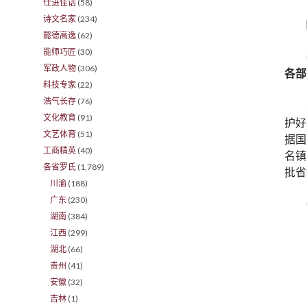
仕进佳话
(58)
诗文名家
(234)
懿德高逸
(62)
能师巧匠
(30)
军政人物
(306)
各部
科技专家
(22)
浩气长存
(76)
文化教育
(91)
护好
文艺体育
(51)
据国
工商精英
(40)
名镇
各省罗氏
(1,789)
批省
川渝
(188)
广东
(230)
湖南
(384)
江西
(299)
湖北
(66)
贵州
(41)
安徽
(32)
吉林
(1)