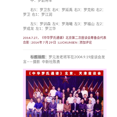
中：罗箭将军
右5：罗卫东 右4：罗延禹 右3：罗克和 右2：
罗卫 右1：罗江润
左5：罗训森 左4：罗海曦 左3：罗福山 左2：
罗成龙 左1：罗江华
2014.7.27，《中华罗氏通谱》北京第二次座谈会筹备会代表
合影
2014 年 7 月 29 日
LUOXUNSEN
添加评论
标题插图：
罗元发老将军在2004.9.19座谈会发
言——摄影 中新社陈勇