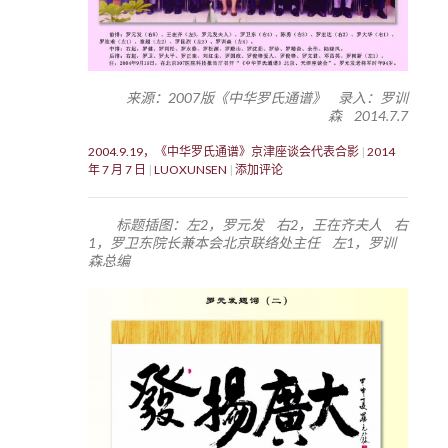
来源：2007版《中华罗氏通谱》 录入：罗训
森 2014.7.7
2004.9.19，《中华罗氏通谱》京津座谈会代表合影
2014
年 7 月 7 日
LUOXUNSEN
添加评论
标题插图：左2，罗元发 右2，王在齐夫人 右
1，罗卫东院长兼本会北京联络处主任 左1，罗训
森总编