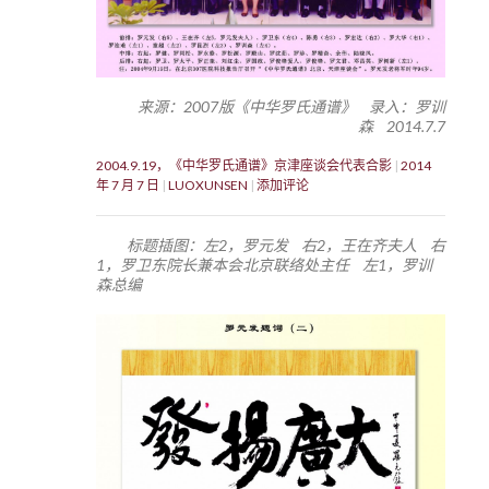
来源：2007版《中华罗氏通谱》 录入：罗训
森 2014.7.7
2004.9.19，《中华罗氏通谱》京津座谈会代表合影
2014
年 7 月 7 日
LUOXUNSEN
添加评论
标题插图：左2，罗元发 右2，王在齐夫人 右
1，罗卫东院长兼本会北京联络处主任 左1，罗训
森总编