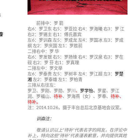
并
前排中：罗 箭
右6：罗卫东 右5：罗亚拉 右4：罗海曦 右3：罗 江
森
右2：罗锡主 右1：傅氏嘉宾
左6：罗训森 左5：罗成龙 左4：罗国冰 左3：罗成
纲 左2：罗庆国 左1：罗胜前
二排右中：罗 华
右6：罗发银 右5：罗扬锋 右4：罗汉泉 右3：罗在
砚 右2：罗 芬 右1：罗真理
二排左中：罗文举
左6：罗泰贵 左5：罗树丰 左4：罗江超 左3：
罗楚
湘
左2：罗泰雄 左1：罗柏青
三排从右往左：
罗卫、罗刚、罗勋、罗川
、
罗学怡、
罗星、罗江
润、罗福山、
待补
、罗海燕（女）、罗奉、
待补、
待补。
注：2014.10.26，摄于丰台总后北京基地会议室。
训森注：
敬请认识以上“待补”代表名字的网友，在评论中
补上，特向这些“待补”代表谨表歉意，并向提供其姓