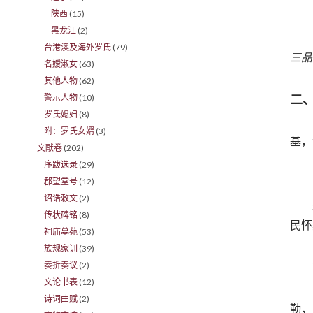
陕西
(15)
黑龙江
(2)
台港澳及海外罗氏
(79)
三品
名嫒淑女
(63)
其他人物
(62)
二
警示人物
(10)
罗氏媳妇
(8)
附：罗氏女婿
(3)
基，
文献卷
(202)
序跋选录
(29)
郡望堂号
(12)
诏诰敕文
(2)
传状碑铭
(8)
民怀
祠庙墓苑
(53)
族规家训
(39)
奏折奏议
(2)
文论书表
(12)
诗词曲赋
(2)
勤，