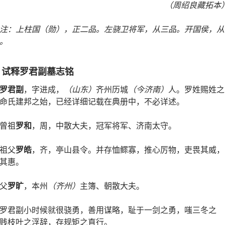
（
周绍良藏拓本
注
：
上柱国
（
勋
）
，
正二品
。
左骁卫将军
，
从三品
。
开国侯
，
从
。
、试释罗君副墓志铭
罗君副
，字进成，
（山东）
齐州历城
（今济南）
人。罗姓赐姓之
命氏建邦之始，已经详细记载在典册中，不必详述。
曾祖
罗和
，周，中散大夫，冠军将军、济南太守。
祖父
罗皓
，齐，亭山县令。并存恤鳏寡，推心厉物，吏畏其威，
其惠。
父
罗旷
，本州
（齐州）
主簿、朝散大夫。
罗君副小时候就很骁勇，善用谋略，耻于一剑之勇，嗤三冬之
贱枝叶之浮辞，存规矩之直行。