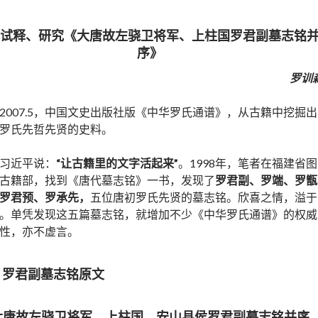
—试释、研究《大唐故左骁卫将军、上柱国罗君副墓志铭
序》
罗训
2007.5，中国文史出版社版《中华罗氏通谱》，从古籍中挖掘出
罗氏先哲先贤的史料。
习近平说：
“让古籍里的文字活起来”
。1998年，笔者在福建省图
古籍部，找到《唐代墓志铭》一书，发现了
罗君副、罗端、罗甑
罗君预、罗承先，
五位唐初罗氏先贤的墓志铭。欣喜之情，溢于
。单凭发现这五篇墓志铭，就增加不少《中华罗氏通谱》的权威
性，亦不虚言。
、罗君副墓志铭原文
大唐故左骁卫将军、上柱国、安山县侯罗君副墓志铭并序