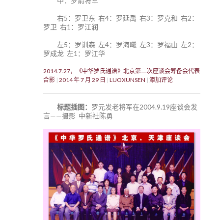
中：罗箭将军
右5：罗卫东 右4：罗延禹 右3：罗克和 右2：
罗卫 右1：罗江润
左5：罗训森 左4：罗海曦 左3：罗福山 左2：
罗成龙 左1：罗江华
2014.7.27，《中华罗氏通谱》北京第二次座谈会筹备会代表
合影
2014 年 7 月 29 日
LUOXUNSEN
添加评论
标题插图：
罗元发老将军在2004.9.19座谈会发
言——摄影 中新社陈勇