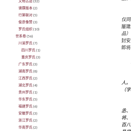
文物古迹
(32)
谱牒版本
(2)
行第联对
(5)
仪同
俊彦像赞
(3)
屡建
罗氏组织
(10)
品）
世系卷
(56)
封安
川渝罗氏
(7)
郎将
四川罗氏
(1)
重庆罗氏
(3)
广东罗氏
(3)
湖南罗氏
(8)
江西罗氏
(2)
人。
湖北罗氏
(4)
（字
贵州罗氏
(1)
华东罗氏
(5)
福建罗氏
(6)
丞、
安徽罗氏
(3)
将
、
浙江罗氏
(2)
百八
华南罗氏
(2)