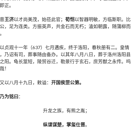
即正。
昔
王济
以才尚美茂，始莅此官；
荀恺
以智器明敏，方临斯职。比
公，足为连类。方振英声，共金石而无朽；溘如朝露，随蒲柳而
。
以贞观十一年（637）七月遘疾，终于洛阳，春秋册有二。皇情
，乃诏有司，葬事随由备办。以其年八月八日，葬于洛州洛阳县
之阳。龟长筮短，陵贸谷迁，勒景行于玄石，庶芳猷之永传。呜
哉！
又以八月十九日，敕谥：
开国侯罡公第。
乃为铭曰
：
升龙之族，有熊之胤；
纵谍谋楚，掌玺仕晋
。