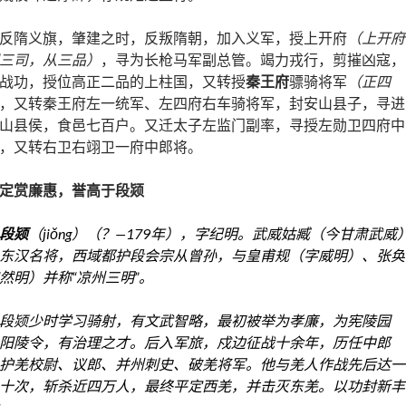
反隋义旗，肇建之时，反叛隋朝，加入义军，授上开府
（上开府
三司，从三品）
，寻为长枪马军副总管。竭力戎行，剪摧凶寇，
战功，授位高正二品的上柱国，又转授
秦王府
骠骑将军
（正四
，又转秦王府左一统军、左四府右车骑将军，封安山县子，寻进
山县侯，食邑七百户。又迁太子左监门副率，寻授左勋卫四府中
，又转右卫右翊卫一府中郎将。
定赏廉惠，誉高于段颎
段颎
（jiǒng）（？—179年），字纪明。武威
姑臧
（今
甘肃
武威
东汉
名将，西域都护
段会宗
从曾孙，与
皇甫规
（字威明）、
张奂
然明）并称“
凉州三明
”。
段颎少时学习骑射，有文武智略，最初被举为
孝廉
，为宪陵园
阳陵令，有治理之才。后入军旅，戍边征战十余年，历任
中郎
护羌校尉
、
议郎
、并州刺史、破羌将军。他与羌人作战先后达一
十次，斩杀近四万人，最终平定
西羌
，并击灭
东羌
。以功封新丰