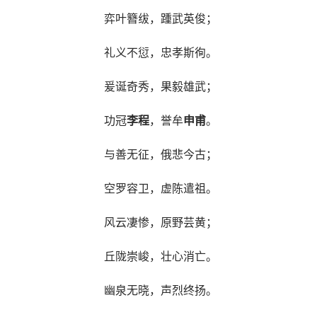
弈叶簪绂，踵武英俊；
礼义不愆，忠孝斯徇。
爰诞奇秀，果毅雄武；
功冠
李程
，誉牟
申甫
。
与善无征，俄悲今古；
空罗容卫，虚陈遣祖。
风云凄惨，原野芸黄；
丘陇崇峻，壮心消亡。
幽泉无晓，声烈终扬。