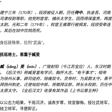
。
建宁三年（
170
年），段颎被征入朝，历任
侍中
、
执金吾
、
河南
司隶校尉
等职，他
党附
宦官、捕杀
太学生
，因而得保富贵，两度
太尉
。光和二年（
179
年），权宦
王甫
罪行被揭发，段颎受牵连
，其后在狱中饮
鸩
而死。
身后获殊荣，位列“武庙”。
抚巡将士，恩重于臧旻
臧（
zāng
）旻（
mín
）
，
广陵
射阳（今江苏
宝应
）人，
东汉
时期
。《
后汉书
》称臧旻富有学识，胸怀大志，
“
有干事才
”
；
桓帝
为徐州从事，辟司徒府，除
雍奴
令。灵帝时，为
吴郡
太守
。
熹平
拜
扬州刺史
，迁使匈奴
中郎
，将徵拜
议郎
，转
长水校尉
，历任中
太原太守。《全后汉文》收录有其作品《
上书讼第五种
》
以公志力昭果，干局沉济，诚表岁寒，效宣御侮，授壮武将军，
绕卫将军，寻便即正。