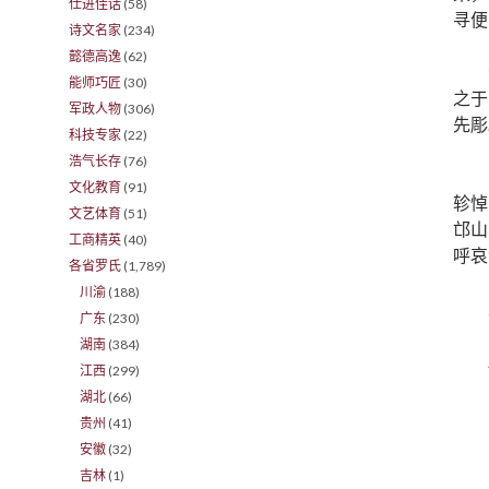
仕进佳话
(58)
寻便
诗文名家
(234)
懿德高逸
(62)
能师巧匠
(30)
之于
军政人物
(306)
先彫
科技专家
(22)
浩气长存
(76)
文化教育
(91)
轸悼
文艺体育
(51)
邙山
工商精英
(40)
呼哀
各省罗氏
(1,789)
川渝
(188)
广东
(230)
湖南
(384)
江西
(299)
湖北
(66)
贵州
(41)
安徽
(32)
吉林
(1)