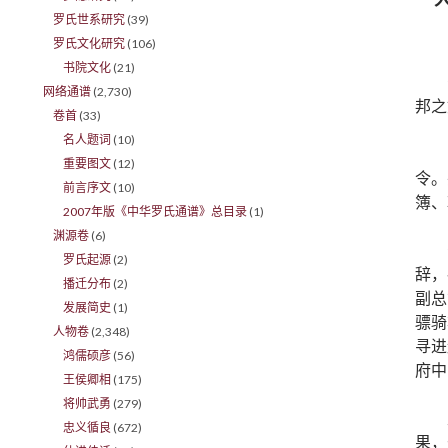
罗氏世系研究
(39)
罗氏文化研究
(106)
书院文化
(21)
网络通谱
(2,730)
邦之
卷首
(33)
名人题词
(10)
重要图文
(12)
令。
前言序文
(10)
簿、
2007年版《中华罗氏通谱》总目录
(1)
渊源卷
(6)
罗氏起源
(2)
辞，
播迁分布
(2)
副总
发展简史
(1)
骠骑
人物卷
(2,348)
寻进
鸿儒硕彦
(56)
府中
王侯卿相
(175)
将帅武勇
(279)
忠义循良
(672)
果，