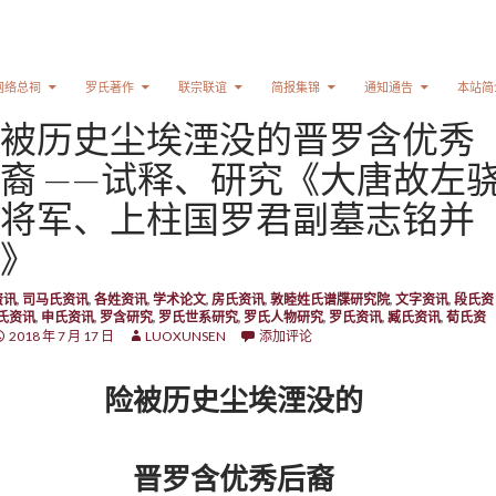
网络总祠
罗氏著作
联宗联谊
简报集锦
通知通告
本站简
被历史尘埃湮没的晋罗含优秀
裔 ——试释、研究《大唐故左
将军、上柱国罗君副墓志铭并
》
资讯
,
司马氏资讯
,
各姓资讯
,
学术论文
,
房氏资讯
,
敦睦姓氏谱牒研究院
,
文字资讯
,
段氏资
氏资讯
,
申氏资讯
,
罗含研究
,
罗氏世系研究
,
罗氏人物研究
,
罗氏资讯
,
臧氏资讯
,
荀氏资
2018 年 7 月 17 日
LUOXUNSEN
添加评论
险被历史尘埃湮没的
晋罗含优秀后裔