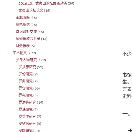
2016.10，武夷山论坛筹备动态
(59)
武夷山论坛论文
(16)
—
南北鸿雁
(56)
贺电贺信
(26)
诗词联对交流
(56)
续修捐款芳名录
(13)
财务报表
(6)
学术论文
(299)
不少
罗氏人物研究
(179)
罗从彦研究
(52)
罗伦研究
(9)
书馆
罗典研究
(7)
生、
罗含研究
(66)
言表
罗宪研究
(4)
史料
罗洪先研究
(19)
罗珠研究
(7)
一
罗贯中研究
(7)
罗钦顺研究
(5)
罗隐研究
(20)