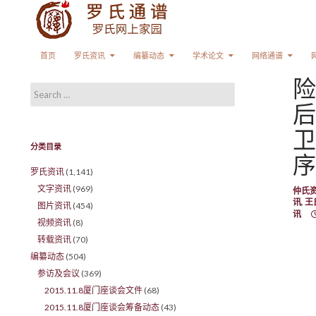
Search
SKIP TO CONTENT
首页
罗氏资讯
编纂动态
学术论文
网络通谱
险
Search for:
后
卫
分类目录
序
罗氏资讯
(1,141)
文字资讯
(969)
仲氏
讯
,
王
图片资讯
(454)
讯
视频资讯
(8)
转载资讯
(70)
编纂动态
(504)
参访及会议
(369)
2015.11.8厦门座谈会文件
(68)
2015.11.8厦门座谈会筹备动态
(43)