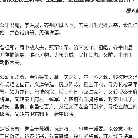
房玄
公讳
君副
，字进成，齐州历城人也。若夫因生赐姓之基，命氏建
始，并备诸典册，无俟详焉。
曾祖
和
，周中散大夫，冠军将军、济南太守。祖
皓
，齐亭山县
并存恤鳏寡，推心厉物，吏畏其威，民怀其惠。父
旷
，本州主
朝散大夫。
公幼而骁勇，善运筹策，耻一夫之剑，蚩三冬之勤，贱枝叶之浮
存规矩之直行。义旗肇建，挺身降款，授上开府，寻为长枪马军
管。竭力戎行，剪摧凶寇，授上柱国
（正二品）
，又转授秦王府
将军，又转秦王府左一统军、左四府右车骑将军，封安山县子，
封安山县侯，食邑七百户。又迁太子左监门副率，寻授左勋卫四
郎将，又转右卫右翊卫一府中郎将。
定赏廉惠，誉高于
段颎
；抚巡将士，恩重于
臧旻
。以公志力昭
干局沉济，诚表岁寒，效宣御侮，授壮武将军，守左绕卫将军，