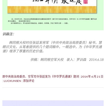
训森注：
韩同根大校时任张廷发将军（中共中央政治局原委员）秘书，慧
眼识文化，从笔者提供的几个题词稿中，一眼选中，为《中华罗氏通
谱》增添了厚重的历史价值。
供稿：韩同根空军大校 录入：罗训森 2014.6.18
原中央政治局委员、空军司令张廷发为《中华罗氏通谱》题词
2014 年 6 月 21 日
LUOXUNSEN
添加评论