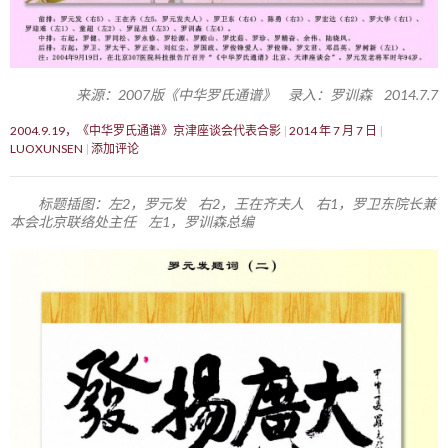
来源：2007版《中华罗氏通谱》 录入：罗训森 2014.7.7
2004.9.19，《中华罗氏通谱》京津座谈会代表合影
2014 年 7 月 7 日
LUOXUNSEN
添加评论
标题插图：左2，罗元发 右2，王在齐夫人 右1，罗卫东院长兼
本会北京联络处主任 左1，罗训森总编