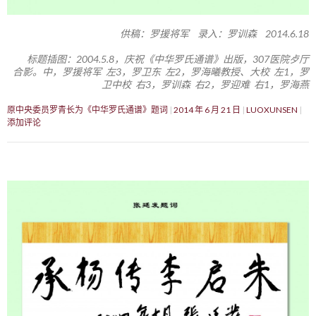
供稿：罗援将军 录入：罗训森 2014.6.18
标题插图：2004.5.8，庆祝《中华罗氏通谱》出版，307医院歺厅
合影。中，罗援将军 左3，罗卫东 左2，罗海曦教授、大校 左1，罗
卫中校 右3，罗训森 右2，罗迎难 右1，罗海燕
原中央委员罗青长为《中华罗氏通谱》题词
2014 年 6 月 21 日
LUOXUNSEN
添加评论