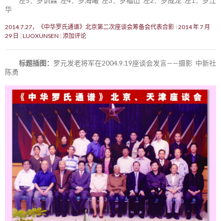
左5：罗训森 左4：罗海曦 左3：罗福山 左2：罗成龙 左1：罗江
华
2014.7.27，《中华罗氏通谱》北京第二次座谈会筹备会代表合影
2014 年 7 月
29 日
LUOXUNSEN
添加评论
标题插图：
罗元发老将军在2004.9.19座谈会发言——摄影 中新社
陈勇