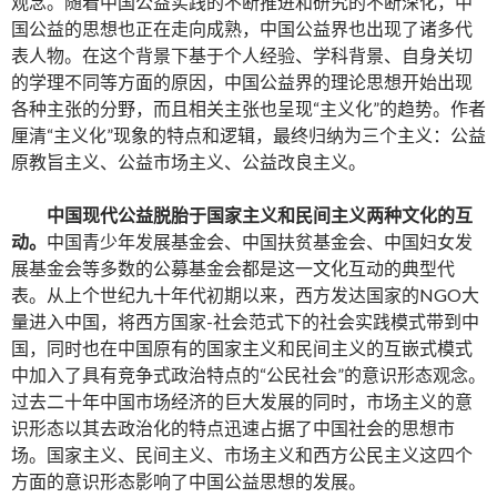
观念。随着中国公益实践的不断推进和研究的不断深化，中
国公益的思想也正在走向成熟，中国公益界也出现了诸多代
表人物。在这个背景下基于个人经验、学科背景、自身关切
的学理不同等方面的原因，中国公益界的理论思想开始出现
各种主张的分野，而且相关主张也呈现“主义化”的趋势。作者
厘清“主义化”现象的特点和逻辑，最终归纳为三个主义：公益
原教旨主义、公益市场主义、公益改良主义。
中国现代公益脱胎于国家主义和民间主义两种文化的互
动。
中国青少年发展基金会、中国扶贫基金会、中国妇女发
展基金会等多数的公募基金会都是这一文化互动的典型代
表。从上个世纪九十年代初期以来，西方发达国家的NGO大
量进入中国，将西方国家-社会范式下的社会实践模式带到中
国，同时也在中国原有的国家主义和民间主义的互嵌式模式
中加入了具有竞争式政治特点的“公民社会”的意识形态观念。
过去二十年中国市场经济的巨大发展的同时，市场主义的意
识形态以其去政治化的特点迅速占据了中国社会的思想市
场。国家主义、民间主义、市场主义和西方公民主义这四个
方面的意识形态影响了中国公益思想的发展。