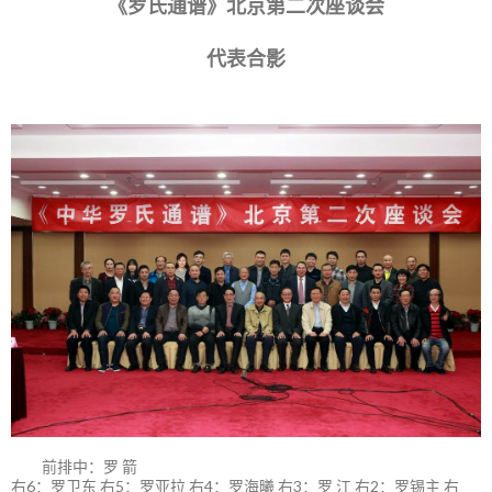
《罗氏通谱》北京第二次座谈会
代表合影
前排中：罗 箭
右6：罗卫东 右5：罗亚拉 右4：罗海曦 右3：罗 江 右2：罗锡主 右