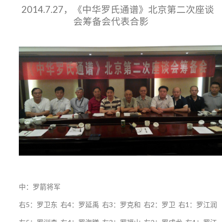
2014.7.27，《中华罗氏通谱》北京第二次座谈
会筹备会代表合影
中：罗箭将军
右5：罗卫东 右4：罗延禹 右3：罗克和 右2：罗卫 右1：罗江润