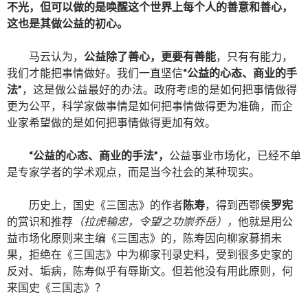
不光，但可以做的是唤醒这个世界上每个人的善意和善心，
这也是其做公益的初心。
马云认为，
公益除了善心，更要有善能
，只有有能力，
我们才能把事情做好。我们一直坚信
“公益的心态、商业的手
法”
，这是做公益最好的办法。政府考虑的是如何把事情做得
更为公平，科学家做事情是如何把事情做得更为准确，而企
业家希望做的是如何把事情做得更加有效。
“
公益的心态、商业的手法
”
，
公益事业市场化，已经不单
是专家学者的学术观点，而是当今社会的某种现实。
历史上，国史《三国志》的作者
陈寿
，得到西鄂侯
罗宪
的赏识和推荐
（拉虎输忠，令望之功崇乔岳），
他就是用公
益市场化原则来主编《三国志》的，陈寿因向柳家募捐未
果，拒绝在《三国志》中为柳家刊录史料，受到很多史家的
反对、垢病，陈寿似乎有辱斯文。但若他没有用此原则，何
来国史《三国志》？