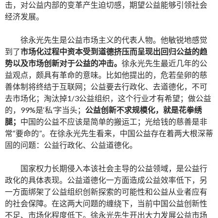
击，对公益内部的变革产生迫切感，期望公益能够引领社会
经济发展。
徐永光先生是公益市场主义的代表人物。他敏锐地感觉
到了
市场化过程中资本受到道德挤压而呈现出回归公益的趋
势以及市场创新对于公益的冲击。
徐永光先生最近几年的公
益观点，颇具有革命的意味。比如他提出的，危若垒卵的慈
善体制将终结于互联网；公益要去行政化、去道德化，不可
去市场化；淘汰掉1/3公益组织，这个行业才有希望；做公益
的，99%是‘私’字当头；
公益创新不求规模化，就是花拳绣
腿；
中国的公益不应该是简单的搬运工；光给钱的慈善是非
常“要命的”。在徐永光先生看来，中国公益存在着两大根深蒂
固的问题：公益行政化、公益道德化。
国家权力长期侵入本该社会主导的公益领域，是公益行
政化的具体表现。公益道德化一方面造成公益效率低下，另
一方面绑架了公益组织创新探索的可能性和公益从业者应有
的社会保障。在这两大问题的缠绕下，当前中国公益创新性
不足、市场化程度低下。徐永光先生开出大力发展公益市场