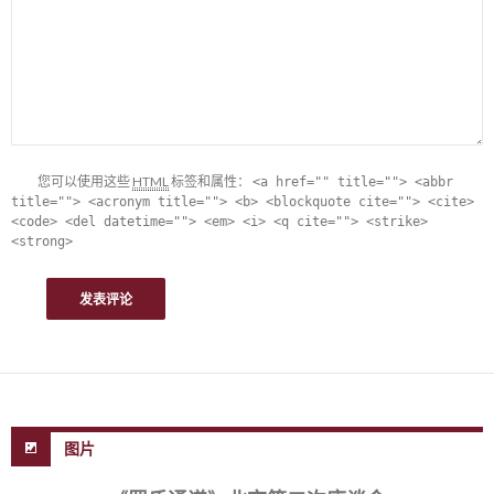
您可以使用这些
HTML
标签和属性：
<a href="" title=""> <abbr
title=""> <acronym title=""> <b> <blockquote cite=""> <cite>
<code> <del datetime=""> <em> <i> <q cite=""> <strike>
<strong>
图片