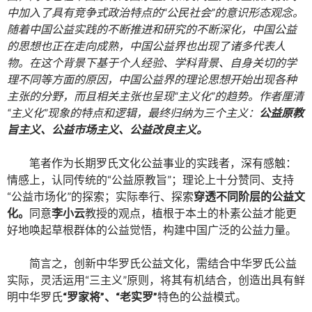
中加入了具有竞争式政治特点的“公民社会”的意识形态观念。
随着中国公益实践的不断推进和研究的不断深化，中国公益
的思想也正在走向成熟，中国公益界也出现了诸多代表人
物。在这个背景下基于个人经验、学科背景、自身关切的学
理不同等方面的原因，中国公益界的理论思想开始出现各种
主张的分野，而且相关主张也呈现“主义化”的趋势。作者厘清
“主义化”现象的特点和逻辑，最终归纳为三个主义：
公益原教
旨主义、公益市场主义、公益改良主义。
笔者作为长期罗氏文化公益事业的实践者，深有感触：
情感上，认同传统的“公益原教旨”；理论上十分赞同、支持
“公益市场化”的探索；实际奉行、探索
穿透不同阶层的公益文
化。
同意
李小云
教授的观点，植根于本土的朴素公益才能更
好地唤起草根群体的公益觉悟，构建中国广泛的公益力量。
简言之，创新中华罗氏公益文化，需结合中华罗氏公益
实际，灵活运用“三主义”原则，将其有机结合，创造出具有鲜
明中华罗氏
“罗家将”、“老实罗”
特色的公益模式。