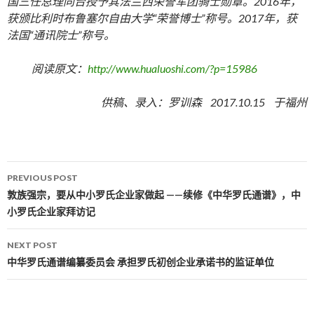
国三任总理同台授予其法兰西荣誉军团骑士勋章。2016年，
获颁比利时布鲁塞尔自由大学“荣誉博士”称号。2017年，获
法国“通讯院士”称号。
阅读原文：
http://www.hualuoshi.com/?p=15986
供稿、录入：罗训森 2017.10.15 于福州
PREVIOUS POST
Post navigation
敦族强宗，要从中小罗氏企业家做起 ——续修《中华罗氏通谱》，中
小罗氏企业家拜访记
NEXT POST
中华罗氏通谱编纂委员会 承担罗氏初创企业承诺书的监证单位