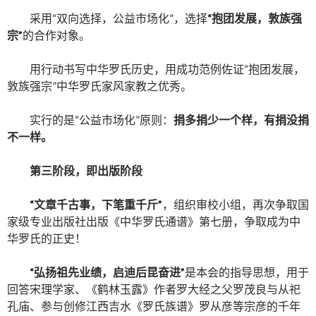
采用“双向选择，公益市场化”，选择
“抱团发展，敦族强
宗”
的合作对象。
用行动书写中华罗氏历史，用成功范例佐证“抱团发展，
敦族强宗”中华罗氏家风家教之优秀。
实行的是“公益市场化”原则：
捐多捐少一个样，有捐没捐
不一样。
第三阶段，即出版阶段
“文章千古事，下笔重千斤”
，组织审校小组，再次争取国
家级专业出版社出版《中华罗氏通谱》第七册，争取成为中
华罗氏的正史！
“弘扬祖先业绩，启迪后昆奋进”
是本会的指导思想，用于
回答宋理学家、《鹤林玉露》作者罗大经之父罗茂良与从祀
孔庙、参与创修江西吉水《罗氏族谱》罗从彦等宗彦的千年