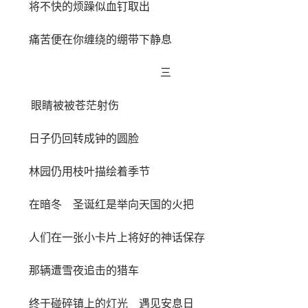
将不快的烦躁似血钉取出
痛苦便在你缠绕的绷带下静息
三
眼睛被被苍茫射伤
日子仍回转成钟的圆脸
林园仍用枝叶描绘着季节
在暗冬 圣诞红是举向天国的火把
人们在一张小卡片上将好的神话保存
那辆遭雪夜追击的猎车
终于碰碎镇上的灯光 遇见安息日