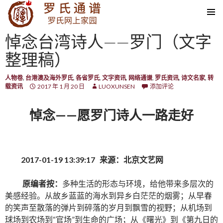
SKIP TO CONTENT
悼念台湾诗人——罗门（文字
整理稿）
人物卷
,
台港澳及海外罗氏
,
各省罗氏
,
文字资讯
,
网络通谱
,
罗氏资讯
,
诗文名家
,
转
载资讯
2017 年 1 月 20 日
LUOXUNSEN
添加评论
悼念——愿罗门诗人一路走好
2017-01-19 13:39:17
来源：北京文艺网
原编者按：
多种生活的形态与环境，给他带来多层次的
美感经验。从故乡蓝蓝的海水到异乡白茫茫的烟雾；从早春
的笑声至散落的弹片到碎落的岁月到飘雪的视野；从机场到
球场到农场到“官场”到生命的广场；从《曙光》到《第九日的