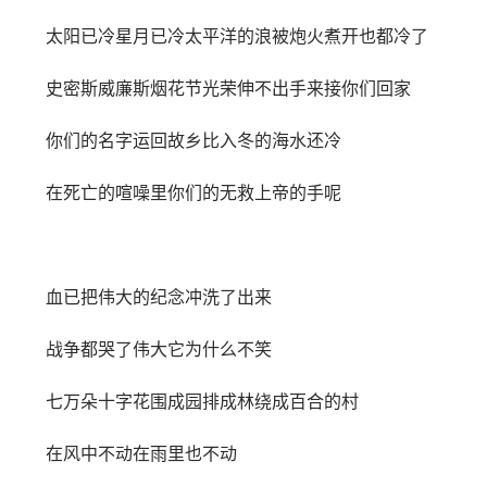
太阳已冷星月已冷太平洋的浪被炮火煮开也都冷了
史密斯威廉斯烟花节光荣伸不出手来接你们回家
你们的名字运回故乡比入冬的海水还冷
在死亡的喧噪里你们的无救上帝的手呢
血已把伟大的纪念冲洗了出来
战争都哭了伟大它为什么不笑
七万朵十字花围成园排成林绕成百合的村
在风中不动在雨里也不动