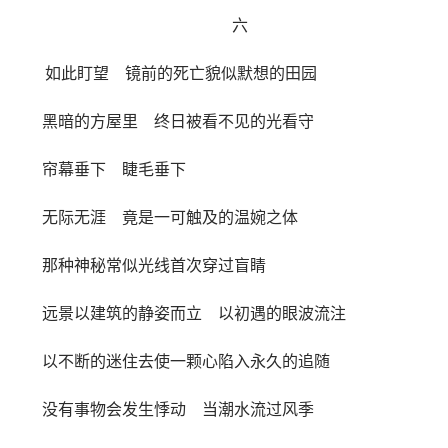
六
如此盯望 镜前的死亡貌似默想的田园
黑暗的方屋里 终日被看不见的光看守
帘幕垂下 睫毛垂下
无际无涯 竟是一可触及的温婉之体
那种神秘常似光线首次穿过盲睛
远景以建筑的静姿而立 以初遇的眼波流注
以不断的迷住去使一颗心陷入永久的追随
没有事物会发生悸动 当潮水流过风季