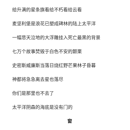
给升满的星条旗看给不朽看给云看
麦坚利堡是浪花已塑成碑林的陆上太平洋
一幅悲天泣地的大浮雕挂入死亡最黑的背景
七万个故事焚毁于白色不安的颤栗
史密斯威廉斯当落日烧红野芒果林子昏暮
神都将急急离去星也落尽
你们是那里也不去了
太平洋阴森的海底是没有门的
窗