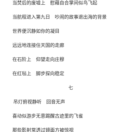
当焚后的废墟上 慰藉自合掌间似鸟飞起
当航程进入第九日 吵闹的故事退出海的背景
世界便沉静如你的凝目
远远地连接住天国的走廊
在石阶上 仰望走向庄穆
在红毡上 脚步探向稳定
七
吊灯俯视静听 回音无声
喜动似游步无意踢醒古迹里的飞雀
那些影射常透过镜面方被惊视