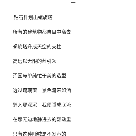
一
钻石针划出螺旋塔
所有的建筑物都自目中离去
螺旋塔升成天空的支柱
高远以无限的蓝引领
浑圆与单纯忙于美的造型
透过琉璃窗 景色流来如酒
醉入那深沉 我便睡成底流
在那无边地静进去的颤动里
只有这种嘶喊是不发声的