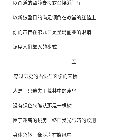
以甬道的幽静去接露台挨近闹厅
以新娘盈目的满足倾倒在教堂的红毡上
你的声音在第九日是圣玛丽亚的眼睛
调度人们靠入的步式
五
穿过历史的古堡与玄学的天桥
人是一只迷失于荒林中的瘦鸟
没有绿色来确认那是一棵树
困于迷离的镜房 终日受光与暗的绞刑
身体急转 像浪声在旋风中