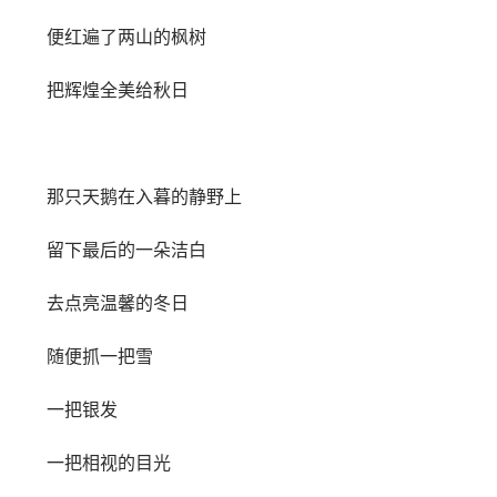
便红遍了两山的枫树
把辉煌全美给秋日
那只天鹅在入暮的静野上
留下最后的一朵洁白
去点亮温馨的冬日
随便抓一把雪
一把银发
一把相视的目光