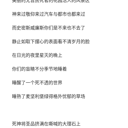
美丽的无音房死者的花园活人的风景区
神来过敬仰来过汽车与都市也都来过
而史密斯威廉斯你们是不来也不去了
静止如取下摆心的表面看不清岁月的脸
在日光的夜里星灭的晚上
你们的盲睛不分季节地睡着
睡醒了一个死不透的世界
睡熟了麦坚利堡绿得格外忧郁的草场
死神将圣品挤满在嘶喊的大理石上