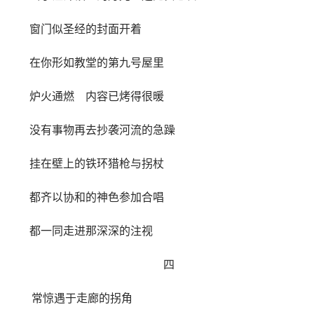
窗门似圣经的封面开着
在你形如教堂的第九号屋里
炉火通燃 内容已烤得很暖
没有事物再去抄袭河流的急躁
挂在壁上的铁环猎枪与拐杖
都齐以协和的神色参加合唱
都一同走进那深深的注视
四
常惊遇于走廊的拐角