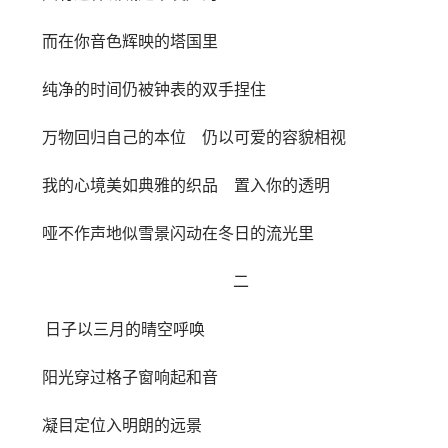
而在你音色辉映的塔国里
纯净的时间仍被钟表的双手捏住
万物回归自己的本位 仍以可爱的容貌相视
我的心境美如典雅的织品 置入你的透明
哑不作声地似雪景闪动在冬日的流光里
二
日子以三月的晴空呼唤
阳光穿过格子窗响起和音
凝目定位入明朗的远景