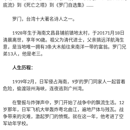
底流》到《死亡之塔》到《罗门自选集》……
罗门，台湾十大著名诗人之一。
1928年生于海南文昌县铺前镇地太村，于20171月18日
清晨离世，享年90歲。祖父为清代进士，父亲搞远洋航海生
意，是当地唯一拥有3条大木船往来南洋一带的富翁。罗门兄
弟13人，他是老三。
人生历程：
1939年2月，日军侵占海南，9岁的罗门同家人一起冒着
危险，偷渡琼州海峡，连夜逃到广州湾。
在警报与炸弹声中，罗门开始了战争中的飘流生活。12
岁那年，日军飞机大举轰炸粤北曲江，遍地尸体与残瓦。战
争带来的灾难，激起罗门的愤慨。就在这一年，他考进了空
军幼年学校。