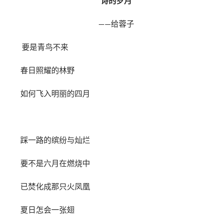
诗的岁月
——给蓉子
要是青鸟不来
春日照耀的林野
如何飞入明丽的四月
踩一路的缤纷与灿烂
要不是六月在燃烧中
已焚化成那只火凤凰
夏日怎会一张翅