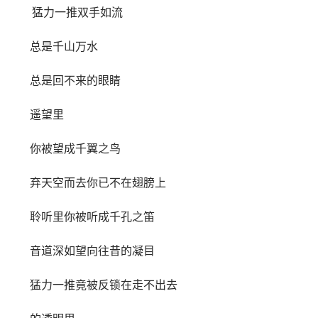
猛力一推双手如流
总是千山万水
总是回不来的眼睛
遥望里
你被望成千翼之鸟
弃天空而去你已不在翅膀上
聆听里你被听成千孔之笛
音道深如望向往昔的凝目
猛力一推竟被反锁在走不出去