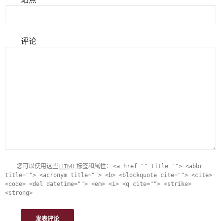
评论
您可以使用这些
HTML
标签和属性：
<a href="" title=""> <abbr
title=""> <acronym title=""> <b> <blockquote cite=""> <cite>
<code> <del datetime=""> <em> <i> <q cite=""> <strike>
<strong>