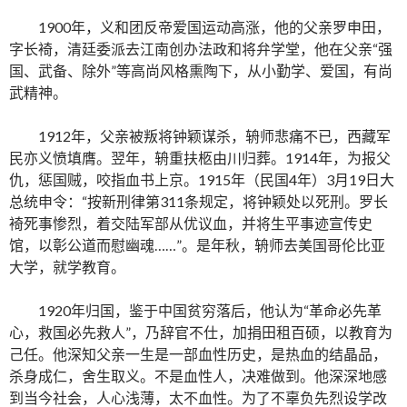
1900年，义和团反帝爱国运动高涨，他的父亲罗申田，
字长裿，清廷委派去江南创办法政和将弁学堂，他在父亲“强
国、武备、除外”等高尚风格熏陶下，从小勤学、爱国，有尚
武精神。
1912年，父亲被叛将钟颖谋杀，辀师悲痛不已，西藏军
民亦义愤填膺。翌年，辀重扶柩由川归葬。1914年，为报父
仇，惩国贼，咬指血书上京。1915年（民国4年）3月19日大
总统申令：“按新刑律第311条规定，将钟颖处以死刑。罗长
裿死事惨烈，着交陆军部从优议血，并将生平事迹宣传史
馆，以彰公道而慰幽魂……”。是年秋，辀师去美国哥伦比亚
大学，就学教育。
1920年归国，鉴于中国贫穷落后，他认为“革命必先革
心，救国必先救人”，乃辞官不仕，加捐田租百硕，以教育为
己任。他深知父亲一生是一部血性历史，是热血的结晶品，
杀身成仁，舍生取义。不是血性人，决难做到。他深深地感
到当今社会，人心浅薄，太不血性。为了不辜负先烈设学改