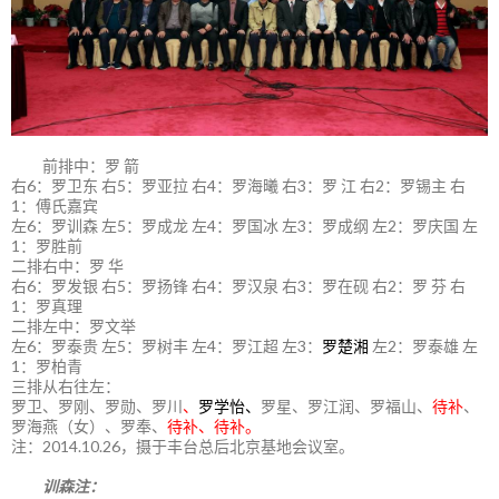
前排中：罗 箭
右6：罗卫东 右5：罗亚拉 右4：罗海曦 右3：罗 江 右2：罗锡主 右
1：傅氏嘉宾
左6：罗训森 左5：罗成龙 左4：罗国冰 左3：罗成纲 左2：罗庆国 左
1：罗胜前
二排右中：罗 华
右6：罗发银 右5：罗扬锋 右4：罗汉泉 右3：罗在砚 右2：罗 芬 右
1：罗真理
二排左中：罗文举
左6：罗泰贵 左5：罗树丰 左4：罗江超 左3：
罗楚湘
左2：罗泰雄 左
1：罗柏青
三排从右往左：
罗卫、罗刚、罗勋、罗川
、
罗学怡、
罗星、罗江润、罗福山、
待补
、
罗海燕（女）、罗奉、
待补、待补。
注：2014.10.26，摄于丰台总后北京基地会议室。
训森注：