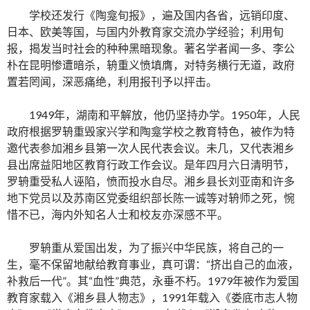
学校还发行《陶龛旬报》，遍及国内各省，远销印度、
日本、欧美等国，与国内外教育家交流办学经验；利用旬
报，揭发当时社会的种种黑暗现象。著名学者闻一多、李公
朴在昆明惨遭暗杀，辀重义愤填膺，对特务横行无道，政府
置若罔闻，深恶痛绝，利用报刊予以抨击。
1949年，湖南和平解放，他仍坚持办学。1950年，人民
政府根据罗辀重毁家兴学和陶龛学校之教育特色，被作为特
邀代表参加湘乡县第一次人民代表会议。未几，又代表湘乡
县出席益阳地区教育行政工作会议。是年四月六日清明节，
罗辀重受私人诬陷，愤而投水自尽。湘乡县长刘亚南和许多
地下党员以及苏南区党委组织部长陈一诚等对辀师之死，惋
惜不已，海内外知名人士和校友亦深感不平。
罗辀重从爱国出发，为了振兴中华民族，将自己的一
生，毫不保留地献给教育事业，真可谓：“挤出自己的血液，
补救后一代”。其“血性”典范，永垂不朽。1979年被作为爱国
教育家载入《湘乡县人物志》，1991年载入《娄底市志人物