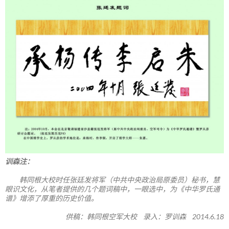
训森注：
韩同根大校时任张廷发将军（中共中央政治局原委员）秘书，慧
眼识文化，从笔者提供的几个题词稿中，一眼选中，为《中华罗氏通
谱》增添了厚重的历史价值。
供稿：韩同根空军大校 录入：罗训森 2014.6.18