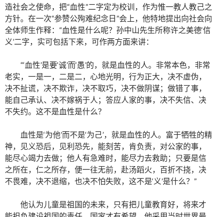
造社会之使命，把“血性”二字定为校训，作为惟一教人教己之
方针。在一次“参赞公殉难纪念日”会上，他特地提出向社会向
全体师生作释：“血性是什么呢？孙中山先生所称许之美德‘信
义’二字，实可包括下来，可作两方面来讲：
“‘血性’是要‘诚’而‘愚’的，就是血性的人。非常本色，非常
老实，一是一，二是二，心地光明，行为正大，决不虚伪，
决不扯谎，决不欺诈，决不取巧，决不做阴谋；做错了事，
能自己承认、决不嫁祸于人；答应人家的事，决不失信、决
不失约。这不是血性是什么？
血性是‘为他’而不是‘为己’，就是血性的人。富于牺牲的精
神，见义恐后，见利恐先，能刻苦，肯负责，对公家的事，
能尽心竭力去做；他人有急难时，能尽力去救助；只要是信
之所在，仁之所存，便一往无前，赴汤蹈火，百折不挠，决
不畏难，决不退缩，也决不怕失败，这不是‘义’是什么？”
他认为儿童是祖国的未来，只有把儿童教育好，将来才
能担负建设祖国的责任，国家才有希望。他采用当时世界最