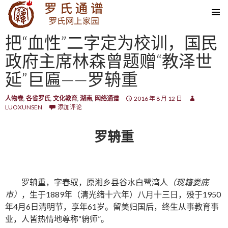
SKIP TO CONTENT
把“血性”二字定为校训，国民
政府主席林森曾题赠“教泽世
延”巨匾——罗辀重
人物卷
,
各省罗氏
,
文化教育
,
湖南
,
网络通谱
2016 年 8 月 12 日
LUOXUNSEN
添加评论
罗辀重
罗辀重，字春驭，原湘乡县谷水白鹭湾人
（现籍娄底
市）
，生于1889年（清光绪十六年）八月十三日，殁于1950
年4月6日清明节，享年61岁。留美归国后，终生从事教育事
业，人皆热情地尊称“辀师”。