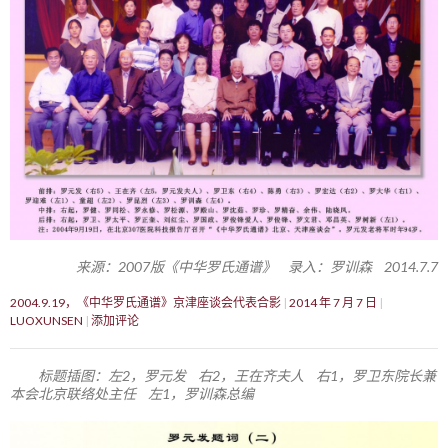
来源：2007版《中华罗氏通谱》 录入：罗训森 2014.7.7
2004.9.19，《中华罗氏通谱》京津座谈会代表合影
2014 年 7 月 7 日
LUOXUNSEN
添加评论
标题插图：左2，罗元发 右2，王在齐夫人 右1，罗卫东院长兼
本会北京联络处主任 左1，罗训森总编