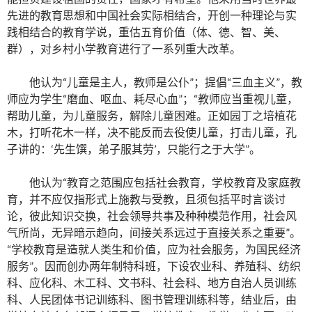
先进的教育思想和中国社会实际相结合，开创一种理论与实
践相结合的教育学说，重估五育价值（体、德、智、美、
群），对乡村小学教育进行了一系列重大改革。
他认为“儿童是主人，教师是公仆”；提倡“三血主义”，教
师应为学生“磨血、呕血、耗尽心血”；“教师应当重视儿童，
帮助儿童，为儿童服务，解除儿童困难。正如园丁之培植花
木，打听花木一样，决不能反而去役使儿童，打击儿童，孔
子讲的：‘先生馔，弟子服其劳’，只能行之于大学”。
他认为“教育之范围应包括社会教育，学校教育及家庭教
育，并不应仅指形式上施教与受教，且须包括平时言谈讨
论，彼此知识交换，社会领导共事及种种模范作用，社会风
气所尚，无异暗示趋向，间接关系远过于直接关系之重要”。
“学校教育是造就人类生和价值，应为社会服务，为国民经济
服务”。因而创办两年制特科班，下设农业科、养殖科、纺织
科、应化科、木工科、文书科、社会科、地方自治人员训练
科、人民团体书记训练科、图书管理训练科等，结业后，由