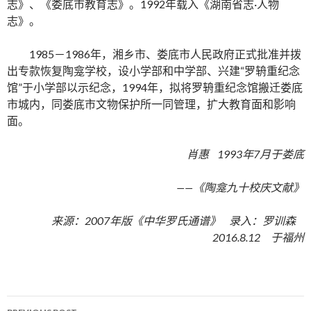
志》、《娄底市教育志》。1992年载入《湖南省志·人物
志》。
1985－1986年，湘乡市、娄底市人民政府正式批准并拨
出专款恢复陶龛学校，设小学部和中学部、兴建“罗辀重纪念
馆”于小学部以示纪念，1994年，拟将罗辀重纪念馆搬迁娄底
市城内，同娄底市文物保护所一同管理，扩大教育面和影响
面。
肖惠 1993年7月于娄底
——《陶龛九十校庆文献》
来源：2007年版《中华罗氏通谱》 录入：罗训森
2016.8.12 于福州