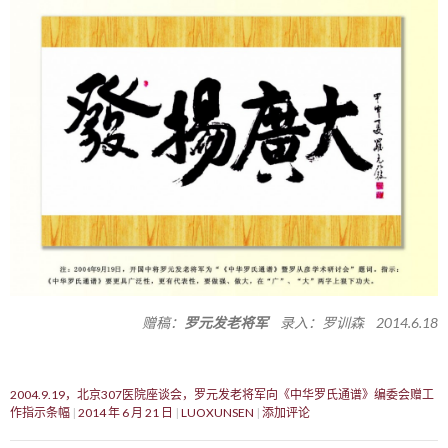
赠稿：
罗元发老将军
录入：罗训森 2014.6.18
2004.9.19，北京307医院座谈会，罗元发老将军向《中华罗氏通谱》编委会赠工
作指示条幅
2014 年 6 月 21 日
LUOXUNSEN
添加评论