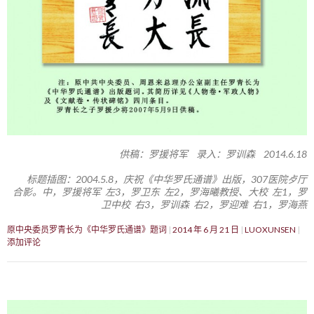
供稿：罗援将军 录入：罗训森 2014.6.18
标题插图：2004.5.8，庆祝《中华罗氏通谱》出版，307医院歺厅
合影。中，罗援将军 左3，罗卫东 左2，罗海曦教授、大校 左1，罗
卫中校 右3，罗训森 右2，罗迎难 右1，罗海燕
原中央委员罗青长为《中华罗氏通谱》题词
2014 年 6 月 21 日
LUOXUNSEN
添加评论