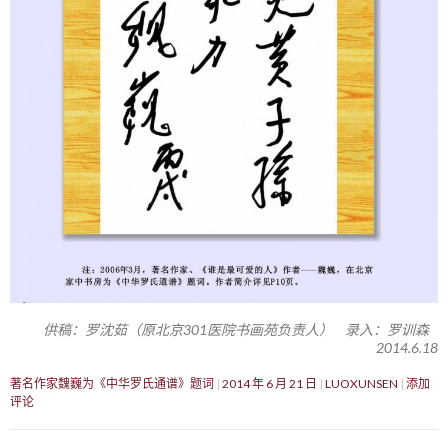
供稿：罗沈茹（原北京301医院书画苑负责人） 录入：罗训森
2014.6.18
著名作家魏巍为《中华罗氏通谱》题词
2014 年 6 月 21 日
LUOXUNSEN
添加
评论