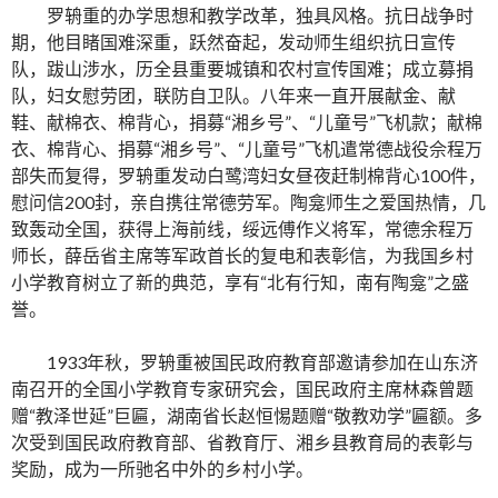
罗辀重的办学思想和教学改革，独具风格。抗日战争时
期，他目睹国难深重，跃然奋起，发动师生组织抗日宣传
队，跋山涉水，历全县重要城镇和农村宣传国难；成立募捐
队，妇女慰劳团，联防自卫队。八年来一直开展献金、献
鞋、献棉衣、棉背心，捐募“湘乡号”、“儿童号”飞机款；献棉
衣、棉背心、捐募“湘乡号”、“儿童号”飞机遣常德战役佘程万
部失而复得，罗辀重发动白鹭湾妇女昼夜赶制棉背心100件，
慰问信200封，亲自携往常德劳军。陶龛师生之爱国热情，几
致轰动全国，获得上海前线，绥远傅作义将军，常德余程万
师长，薛岳省主席等军政首长的复电和表彰信，为我国乡村
小学教育树立了新的典范，享有“北有行知，南有陶龛”之盛
誉。
1933年秋，罗辀重被国民政府教育部邀请参加在山东济
南召开的全国小学教育专家研究会，国民政府主席林森曾题
赠“教泽世延”巨匾，湖南省长赵恒惕题赠“敬教劝学”匾额。多
次受到国民政府教育部、省教育厅、湘乡县教育局的表彰与
奖励，成为一所驰名中外的乡村小学。