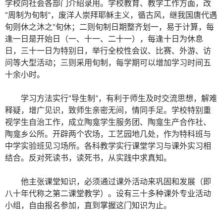
学校向社会各部门介绍录用。学校教育、教学工作方面，改
“周制为旬制”，废洋人崇拜耶稣主义，循古风，继我国唐代遇
旬则休之沐之“旬休；二则旬制日期整齐划一，易于计算，每
逢一日是开始日（一、十一、二十一），每逢十日为休息
日，三十一日为特别日，举行全校性会议、比赛、外游、访
问等大型活动；三则采用旬制，每学期可以增加学习时间五
十余小时。
学习方法实行“导生制”，有利于师生及时交流思想，解难
释疑，增广见识，致师生亲密无间，情同手足。学校特别重
视学生自治工作，成立陶龛学生服务团、陶龛生产合作社、
陶龛乡公所。开辟两个农场，工艺园地几处，作为特科班与
中学实验班见习场所。各科教学实行课堂学习与课外实习相
结合。反对死读书，读死书，从实践中求真知。
他主张课堂知识，必须通过课外活动来巩固和发展（即
八十年代称之第二课堂教学）。设有三十多种课外专业活动
小组，自由报名参加，直到掌握这门知识为止。