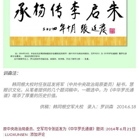
训森注：
韩同根大校时任张廷发将军（中共中央政治局原委员）秘书，慧
眼识文化，从笔者提供的几个题词稿中，一眼选中，为《中华罗氏通
谱》增添了厚重的历史价值。
供稿：韩同根空军大校 录入：罗训森 2014.6.18
原中央政治局委员、空军司令张廷发为《中华罗氏通谱》题词
2014 年 6 月 21 日
LUOXUNSEN
添加评论