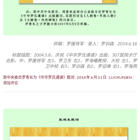
供稿：罗援将军 录入：罗训森 2014.6.18
标题插图：2004.5.8，庆祝《中华罗氏通谱》出版，307医院歺厅
合影。中，罗援将军 左3，罗卫东 左2，罗海曦教授、大校 左1，罗
卫中校 右3，罗训森 右2，罗迎难 右1，罗海燕
原中央委员罗青长为《中华罗氏通谱》题词
2014 年 6 月 21 日
LUOXUNSEN
添加评论