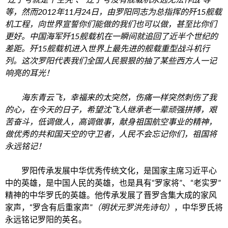
等，然而2012年11月24日，由罗阳同志为总指挥的歼15舰载
机工程，向世界宣誓你们能做的我们也可以做，甚至比你们
更好。中国海军歼15舰载机在一瞬间就追回了近半个世纪的
差距。歼15舰载机进入世界上最先进的舰载重型战斗机行
列。这次罗阳代表我们全国人民狠狠的抽了某些西方人一记
响亮的耳光！
海东青云飞，幸福来的太突然，伤痛一样突然刺伤了我
的心，在今天的日子，希望沈飞人继承老一辈顽强拼搏，艰
苦奋斗，低调做人，高调做事，献身祖国航空事业的精神，
做优秀的共和国天空的守卫者，人民不会忘记你们，祖国将
永远铭记！
罗阳传承发展中华优秀传统文化，是国家主席习近平心
中的英雄，是中国人民的英雄，也是具有“罗家将”、“老实罗”
精神的中华罗氏的英雄。他传承发展了晋罗含集大成的家风
家声，“罗含有后重家声”
（明状元罗洪先诗句）
，中华罗氏将
永远铭记罗阳的英名。