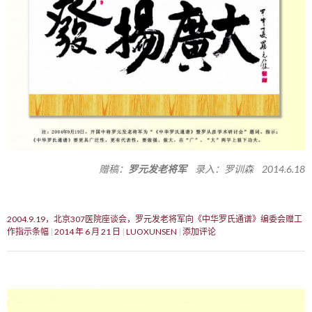
赠稿：
罗元发老将军
录入：罗训森 2014.6.18
2004.9.19，北京307医院座谈会，罗元发老将军向《中华罗氏通谱》编委会赠工
作指示条幅
2014 年 6 月 21 日
LUOXUNSEN
添加评论