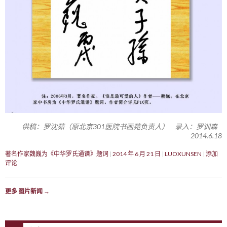
供稿：罗沈茹（原北京301医院书画苑负责人） 录入：罗训森
2014.6.18
著名作家魏巍为《中华罗氏通谱》题词
2014 年 6 月 21 日
LUOXUNSEN
添加
评论
更多 图片新闻
→