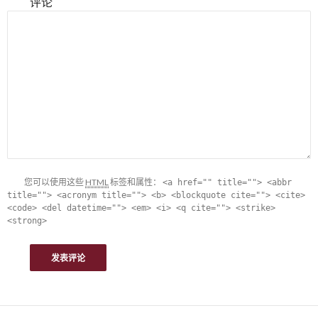
评论
您可以使用这些
HTML
标签和属性：
<a href="" title=""> <abbr
title=""> <acronym title=""> <b> <blockquote cite=""> <cite>
<code> <del datetime=""> <em> <i> <q cite=""> <strike>
<strong>