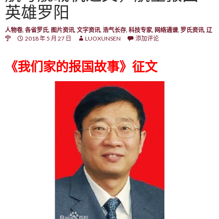
英雄罗阳
人物卷
,
各省罗氏
,
图片资讯
,
文字资讯
,
浩气长存
,
科技专家
,
网络通谱
,
罗氏资讯
,
辽
宁
2018 年 5 月 27 日
LUOXUNSEN
添加评论
《我们家的报国故事》征文