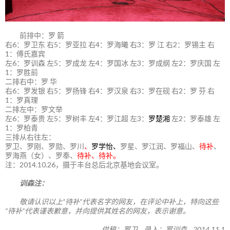
前排中：罗 箭
右6：罗卫东 右5：罗亚拉 右4：罗海曦 右3：罗 江 右2：罗锡主 右
1：傅氏嘉宾
左6：罗训森 左5：罗成龙 左4：罗国冰 左3：罗成纲 左2：罗庆国 左
1：罗胜前
二排右中：罗 华
右6：罗发银 右5：罗扬锋 右4：罗汉泉 右3：罗在砚 右2：罗 芬 右
1：罗真理
二排左中：罗文举
左6：罗泰贵 左5：罗树丰 左4：罗江超 左3：
罗楚湘
左2：罗泰雄 左
1：罗柏青
三排从右往左：
罗卫、罗刚、罗勋、罗川
、
罗学怡、
罗星、罗江润、罗福山、
待补
、
罗海燕（女）、罗奉、
待补、待补。
注：2014.10.26，摄于丰台总后北京基地会议室。
训森注：
敬请认识以上“待补”代表名字的网友，在评论中补上，特向这些
“待补”代表谨表歉意，并向提供其姓名的网友，表示谢意。
供稿：罗卫 录入：罗训森 2014.11.1