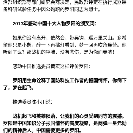
治部组织部等部门研究会商决定，民政部评定在执行武器装
备科研试验任务中因公殉职的罗阳同志为烈士。
2013
年感动中国十大人物罗阳的颁奖词：
如果你没有离开，依然会，带吴钩，巡万里关山。多希
望你只是小憩，醉一下再挑灯看剑，梦一回再
吹角连营
。你
听到了么？那战机的呼啸，没有悲伤，是为你而奏响！
感动中国
推选委员
黄宏
这样评价罗阳：
罗阳
用生命诠释了国防科技工作者的报国情怀，你倒下
了，梦在起飞。
推选委员
陈小川
说：
战机起飞和英雄陨落，让我们的心灵受到同等的震撼。
罗阳
是中国知识分子报国情怀的高度凝聚，是
两弹一星元勋
们的精神后人。中国需要更多的
罗阳
。