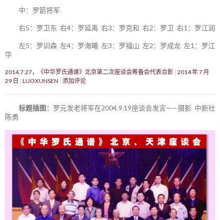
中：罗箭将军
右5：罗卫东 右4：罗延禹 右3：罗克和 右2：罗卫 右1：罗江润
左5：罗训森 左4：罗海曦 左3：罗福山 左2：罗成龙 左1：罗江
华
2014.7.27，《中华罗氏通谱》北京第二次座谈会筹备会代表合影
2014 年 7 月
29 日
LUOXUNSEN
添加评论
标题插图：
罗元发老将军在2004.9.19座谈会发言——摄影 中新社
陈勇