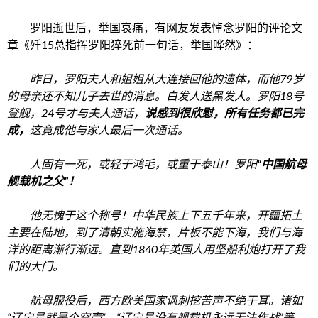
罗阳逝世后，举国哀痛，有网友发表悼念罗阳的评论文
章《歼15总指挥罗阳猝死前一句话，举国哗然》：
昨日，罗阳夫人和姐姐从大连接回他的遗体，而他79岁
的母亲还不知儿子去世的消息。白发人送黑发人。罗阳18号
登舰，24号才与夫人通话，
说感到很欣慰，所有任务都已完
成，
这竟成他与家人最后一次通话。
人固有一死，或轻于鸿毛，或重于泰山！罗阳
“中国航母
舰载机之父”！
他无愧于这个称号！中华民族上下五千年来，开疆拓土
主要在陆地，到了清朝实施海禁，片板不能下海，我们与海
洋的距离渐行渐远。直到1840年英国人用坚船利炮打开了我
们的大门。
航母服役后，西方欧美国家讽刺挖苦声不绝于耳。诸如
“辽宁号就是个空壳”、“辽宁号没有舰载机永远无法作战”等