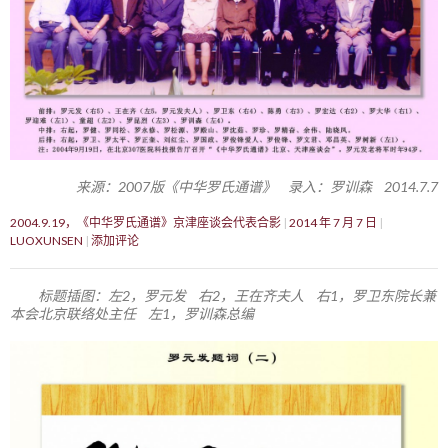
来源：2007版《中华罗氏通谱》 录入：罗训森 2014.7.7
2004.9.19，《中华罗氏通谱》京津座谈会代表合影
2014 年 7 月 7 日
LUOXUNSEN
添加评论
标题插图：左2，罗元发 右2，王在齐夫人 右1，罗卫东院长兼
本会北京联络处主任 左1，罗训森总编