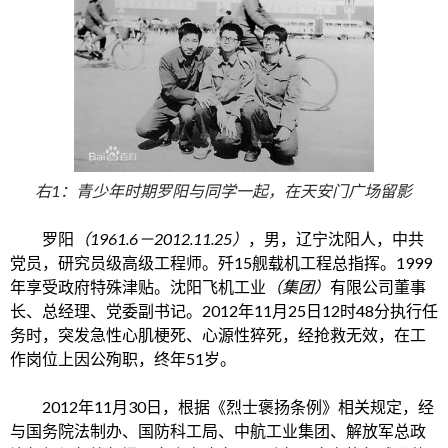
右1：青少年时期罗阳与同学一起，在天安门广场留影
罗阳
（1961.6－2012.11.25）
，男，辽宁沈阳人，中共
党员，
研究员
级
高级工程师
。
歼15
舰载机工程总指挥。1999
年享受
政府特殊津贴
。
沈阳飞机工业
（集团）
有限公司
董事
长、总经理、党委副书记。2012年11月25日12时48分执行任
务时，突发急性
心肌梗死
、
心源性猝死
，经抢救无效，在工
作岗位上
因公殉职
，终年51岁。
2012年11月30日，根据《烈士褒扬条例》相关规定，经
与国务院法制办、
国防科工局
、中航工业集团、解放军总政