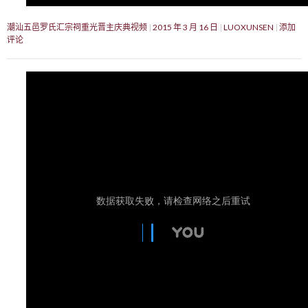
潮汕五邑罗氏汇宗祠重光晋主庆典视频
2015 年 3 月 16 日
LUOXUNSEN
添加
评论