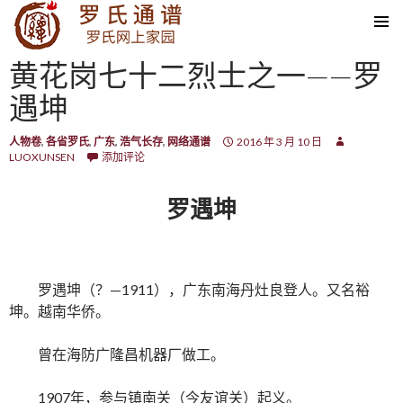
SKIP TO CONTENT
黄花岗七十二烈士之一——罗
遇坤
人物卷
,
各省罗氏
,
广东
,
浩气长存
,
网络通谱
2016 年 3 月 10 日
LUOXUNSEN
添加评论
罗遇坤
罗遇坤（？—1911），广东南海丹灶良登人。又名裕
坤。越南华侨。
曾在海防广隆昌机器厂做工。
1907年，参与镇南关（今友谊关）起义。