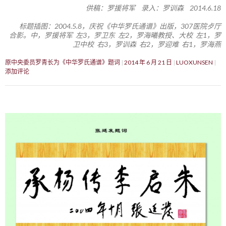
供稿：罗援将军 录入：罗训森 2014.6.18
标题插图：2004.5.8，庆祝《中华罗氏通谱》出版，307医院歺厅
合影。中，罗援将军 左3，罗卫东 左2，罗海曦教授、大校 左1，罗
卫中校 右3，罗训森 右2，罗迎难 右1，罗海燕
原中央委员罗青长为《中华罗氏通谱》题词
2014 年 6 月 21 日
LUOXUNSEN
添加评论