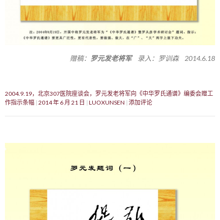
赠稿：
罗元发老将军
录入：罗训森 2014.6.18
2004.9.19，北京307医院座谈会，罗元发老将军向《中华罗氏通谱》编委会赠工
作指示条幅
2014 年 6 月 21 日
LUOXUNSEN
添加评论