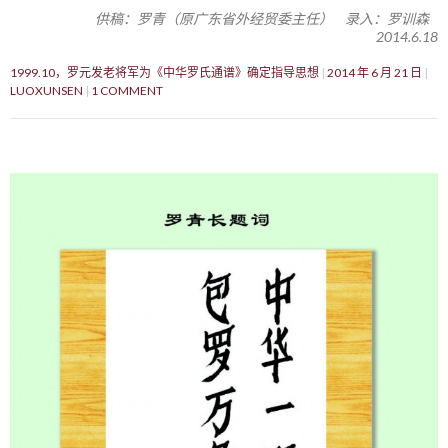
供稿：罗青（原广东省外经贸委主任） 录入：罗训森
2014.6.18
1999.10，罗元发老将军为《中华罗氏通谱》确定指导思想
2014 年 6 月 21 日
LUOXUNSEN
1 COMMENT