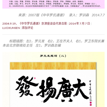
来源：2007版《中华罗氏通谱》 录入：罗训森 2014.7.7
2004.9.19，《中华罗氏通谱》京津座谈会代表合影
2014 年 7 月 7 日
LUOXUNSEN
添加评论
标题插图：左2，罗元发 右2，王在齐夫人 右1，罗卫东院长兼
本会北京联络处主任 左1，罗训森总编