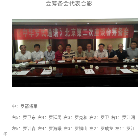
会筹备会代表合影
中：罗箭将军
右5：罗卫东 右4：罗延禹 右3：罗克和 右2：罗卫 右1：罗江润
左5：罗训森 左4：罗海曦 左3：罗福山 左2：罗成龙 左1：罗江
华