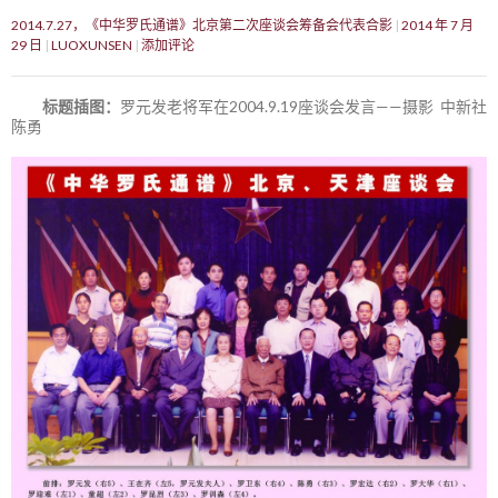
2014.7.27，《中华罗氏通谱》北京第二次座谈会筹备会代表合影
2014 年 7 月
29 日
LUOXUNSEN
添加评论
标题插图：
罗元发老将军在2004.9.19座谈会发言——摄影 中新社
陈勇