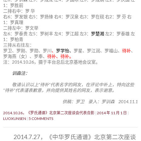
1：罗胜前
二排右中：罗 华
右6：罗发银 右5：罗扬锋 右4：罗汉泉 右3：罗在砚 右2：罗 芬 右
1：罗真理
二排左中：罗文举
左6：罗泰贵 左5：罗树丰 左4：罗江超 左3：
罗楚湘
左2：罗泰雄 左
1：罗柏青
三排从右往左：
罗卫、罗刚、罗勋、罗川
、
罗学怡、
罗星、罗江润、罗福山、
待补
、
罗海燕（女）、罗奉、
待补、待补。
注：2014.10.26，摄于丰台总后北京基地会议室。
训森注：
敬请认识以上“待补”代表名字的网友，在评论中补上，特向这些
“待补”代表谨表歉意，并向提供其姓名的网友，表示谢意。
供稿：罗卫 录入：罗训森 2014.11.1
2014.10.26，《罗氏通谱》北京第二次座谈会代表合影
2014 年 11 月 1 日
LUOXUNSEN
5 COMMENTS
2014.7.27，《中华罗氏通谱》北京第二次座谈