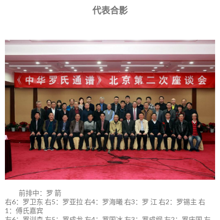
代表合影
前排中：罗 箭
右6：罗卫东 右5：罗亚拉 右4：罗海曦 右3：罗 江 右2：罗锡主 右
1：傅氏嘉宾
左6：罗训森 左5：罗成龙 左4：罗国冰 左3：罗成纲 左2：罗庆国 左