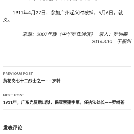
1911年4月27日，参加广州起义时被捕，5月6日，就
义。
来源：2007年版《中华罗氏通谱》 录入：罗训森
2016.3.10 于福州
PREVIOUS POST
Post navigation
黄花岗七十二烈士之一——罗幹
NEXT POST
1911年，广东光复后出狱，保亚票建字军，任执法处长——罗树苍
发表评论