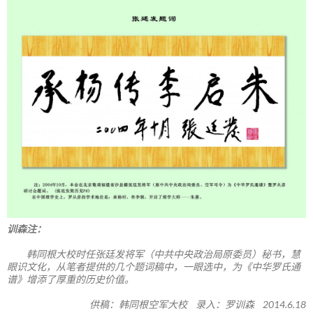
训森注：
韩同根大校时任张廷发将军（中共中央政治局原委员）秘书，慧
眼识文化，从笔者提供的几个题词稿中，一眼选中，为《中华罗氏通
谱》增添了厚重的历史价值。
供稿：韩同根空军大校 录入：罗训森 2014.6.18