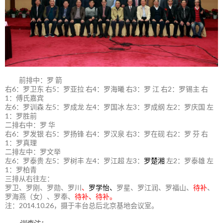
前排中：罗 箭
右6：罗卫东 右5：罗亚拉 右4：罗海曦 右3：罗 江 右2：罗锡主 右
1：傅氏嘉宾
左6：罗训森 左5：罗成龙 左4：罗国冰 左3：罗成纲 左2：罗庆国 左
1：罗胜前
二排右中：罗 华
右6：罗发银 右5：罗扬锋 右4：罗汉泉 右3：罗在砚 右2：罗 芬 右
1：罗真理
二排左中：罗文举
左6：罗泰贵 左5：罗树丰 左4：罗江超 左3：
罗楚湘
左2：罗泰雄 左
1：罗柏青
三排从右往左：
罗卫、罗刚、罗勋、罗川
、
罗学怡、
罗星、罗江润、罗福山、
待补
、
罗海燕（女）、罗奉、
待补、待补。
注：2014.10.26，摄于丰台总后北京基地会议室。