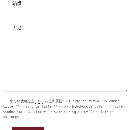
站点
评论
您可以使用这些
HTML
标签和属性：
<a href="" title=""> <abbr
title=""> <acronym title=""> <b> <blockquote cite=""> <cite>
<code> <del datetime=""> <em> <i> <q cite=""> <strike>
<strong>