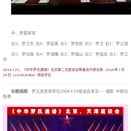
中：罗箭将军
右5：罗卫东 右4：罗延禹 右3：罗克和 右2：罗卫 右1：罗江润
左5：罗训森 左4：罗海曦 左3：罗福山 左2：罗成龙 左1：罗江
华
2014.7.27，《中华罗氏通谱》北京第二次座谈会筹备会代表合影
2014 年 7 月
29 日
LUOXUNSEN
添加评论
标题插图：
罗元发老将军在2004.9.19座谈会发言——摄影 中新社
陈勇