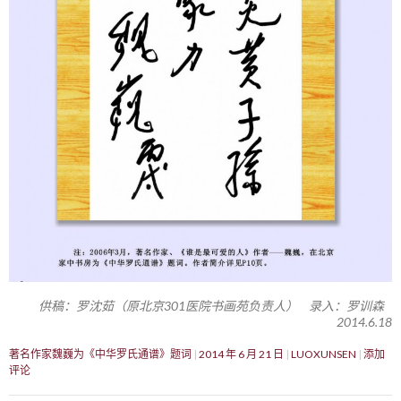
供稿：罗沈茹（原北京301医院书画苑负责人） 录入：罗训森
2014.6.18
著名作家魏巍为《中华罗氏通谱》题词
2014 年 6 月 21 日
LUOXUNSEN
添加
评论