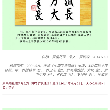
供稿：罗援将军 录入：罗训森 2014.6.18
标题插图：2004.5.8，庆祝《中华罗氏通谱》出版，307医院歺厅
合影。中，罗援将军 左3，罗卫东 左2，罗海曦教授、大校 左1，罗
卫中校 右3，罗训森 右2，罗迎难 右1，罗海燕
原中央委员罗青长为《中华罗氏通谱》题词
2014 年 6 月 21 日
LUOXUNSEN
添加评论