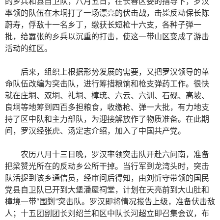
的乡兵和县自卫队，八月五日，在长春区委的指导下，罗汉
率领的队伍在木垌打了一场漂亮的伏击战，击毙反动保长陈
蔚寿，俘敌十一名乡丁，缴获长短枪十六支，各种子弹一
批，给嚣张的乡兵以沉重的打击，使这一带山区变成了游击
活动的红区。
后来，组织上根据形势发展的需要，又把罗汉领导的革
命队伍改编为突击队，进行筹措粮饷和枪支弹药工作。很快
就在庄垌、双垌、礼垌、樟珫、六云、六训、石砚、高坡、
良垌等地筹到四百多担粮食，收缴枪、弹一大批，有力地支
持了区中队和主力部队，为迎接解放作了物质准备。在此期
间，罗汉经张虎、汤定志介绍，加入了中国共产党。
农历八月十三日晚，罗汉率领突击队开赴六问南，准备
把梁赞光所在的反动乡公所干掉。当行军到龙湾头时，突击
队活捉到该乡通信员，经审问后得知，由刘忻守带领的国民
党县自卫队已开到大堡潘屋祠堂，计划在天亮前到大山肚和
樟境一带“围剿”突击队。罗汉即将情况报告上级，准备伏击敌
人；十五团副团长刘绍兰和区中队长河超立即召集会议，布