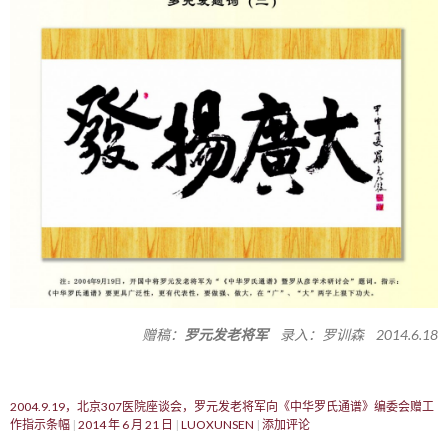
赠稿：
罗元发老将军
录入：罗训森 2014.6.18
2004.9.19，北京307医院座谈会，罗元发老将军向《中华罗氏通谱》编委会赠工
作指示条幅
2014 年 6 月 21 日
LUOXUNSEN
添加评论