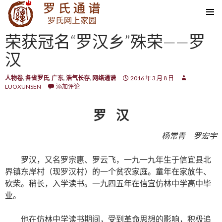
SKIP TO CONTENT
荣获冠名“罗汉乡”殊荣——罗
汉
人物卷
,
各省罗氏
,
广东
,
浩气长存
,
网络通谱
2016 年 3 月 8 日
LUOXUNSEN
添加评论
罗 汉
杨常青 罗宏宇
罗汉，又名罗宗惠、罗云飞，一九一九年生于信宜县北
界镇东岸村（现罗汉村）的一个贫农家庭。童年在家放牛、
砍柴。稍长，入学读书。一九四五年在信宜仿林中学高中毕
业。
他在仿林中学读书期间，受到革命思想的影响，积极追