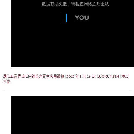
潮汕五邑罗氏汇宗祠重光晋主庆典视频
2015 年 3 月 16 日
LUOXUNSEN
添加
评论