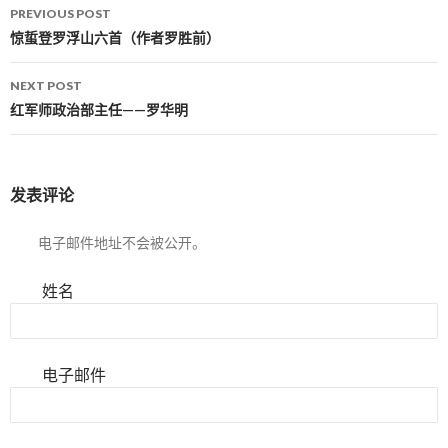
PREVIOUS POST
Post navigation
惊蜇登罗浮山六首（作者罗胜前）
NEXT POST
红军师政治部主任——罗华明
发表评论
电子邮件地址不会被公开。
姓名
电子邮件