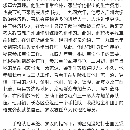
求革命真理。他生活非常俭朴，家里给他很少的生活费用，
也要节约下来购买进步书报。一九四六年，他考入广州大学
政治经济系，有机会接触更多的进步人士，思想进步更快。
由于经济拮据，在大学里只读了两学期就被迫停学。后来又
考入教育部广州师资训练所乙组学习。此时，他积极寻找革
命组织。在训练所结业后，经同学罗良介绍，于一九四七年
夏到南海县豸夏小学当教师。从此，他以教师身份作掩护，
秘密参加革命工作。一九四九年春，根据革命斗争的需要，
他秘密回到故乡信宜，参加革命武装斗争。三月初，他与当
地的革命同志张虎、汤志道、梁鉴轩等取得联系。不久，他
参加长春区武工队工作，冒着生命危险和其他同志一道，穿
梭于本县的北界、金垌、池洞、安莪、镇隆、高坡以及广西
北流、容县等边界地区，发动群众参加革命，开展对敌斗
争，在他们的宣传、发动下很快就有三十多人参加革命队
伍。七月初，长春区委组建一个手枪队，收缴地主和团丁的
枪支弹药武装自己。罗汉被任命为代理指导员。
手枪队在李维、罗汉的指挥下，神出鬼没地打击国民党