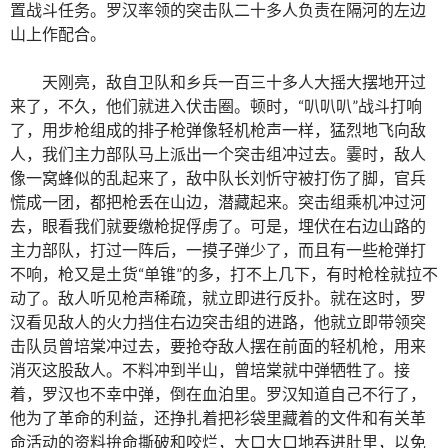
置战斗任务。罗汉率领的突击队二十多人负责在隔河的左边
山上作配合。
天刚亮，敌自卫队和乡兵一百三十多人大摇大摆地开过
来了，不久，他们就进入伏击圈。顿时，“叭叭叭”战斗打响
了，用步枪组成的排子枪弹像轻机枪声一样，猛烈地飞向敌
人，我们主力部队马上派出一个突击组冲过去。霎时，敌人
像一窝蜂似的乱起来了，敌中队长刘忻守被打伤了脚，官兵
慌成一团，都把枪丢在山边，潜藏起来。突击组乘机冲过河
去，眼看我们就要缴枪捉俘虏了。可是，埋伏在右边山路的
主力部队，打过一阵后，一摸子弹少了，而且有一些枪弹打
不响，枪又是土货“单锥”的多，打不上几下，有时枪栓就拉不
动了。敌人听见枪声稀疏，就立即进行反扑。就在这时，罗
汉看见敌人的火力挡住右边突击组的进路，他就立即带领突
击队员曾培棠冲过去，要抢夺敌人摆在前面的轻机枪，用来
消灭这股敌人。不料冲到半山，曾培棠就中弹牺牲了。接
着，罗汉也不幸中弹，倒在血泊里。罗汉知道自己不行了，
他为了革命的利益，还挣扎着把衫袋里藏着的文件和有关革
命活动的资料拚命撕破和咬烂，大口大口地吞进肚里，以免