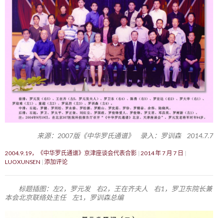
来源：2007版《中华罗氏通谱》 录入：罗训森 2014.7.7
2004.9.19，《中华罗氏通谱》京津座谈会代表合影
2014 年 7 月 7 日
LUOXUNSEN
添加评论
标题插图：左2，罗元发 右2，王在齐夫人 右1，罗卫东院长兼
本会北京联络处主任 左1，罗训森总编