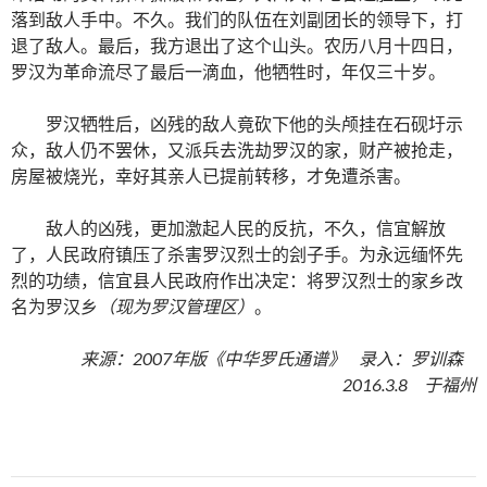
落到敌人手中。不久。我们的队伍在刘副团长的领导下，打
退了敌人。最后，我方退出了这个山头。农历八月十四日，
罗汉为革命流尽了最后一滴血，他牺牲时，年仅三十岁。
罗汉牺牲后，凶残的敌人竟砍下他的头颅挂在石砚圩示
众，敌人仍不罢休，又派兵去洗劫罗汉的家，财产被抢走，
房屋被烧光，幸好其亲人已提前转移，才免遭杀害。
敌人的凶残，更加激起人民的反抗，不久，信宜解放
了，人民政府镇压了杀害罗汉烈士的刽子手。为永远缅怀先
烈的功绩，信宜县人民政府作出决定：将罗汉烈士的家乡改
名为罗汉乡
（现为罗汉管理区）
。
来源：2007年版《中华罗氏通谱》 录入：罗训森
2016.3.8 于福州