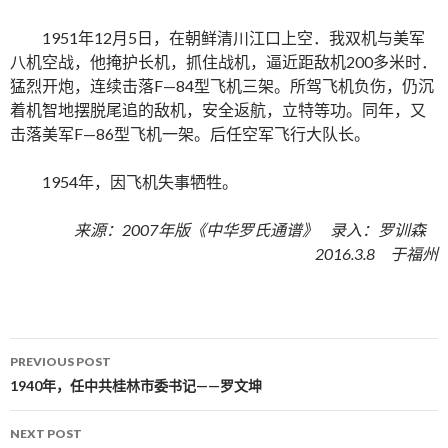
1951年12月5日，在朝鲜清川江口上空．我双机与美军
八机空战，他掩护长机，抓住战机，逼近距敌机200多米时．
猛烈开炮，连续击落F—84型飞机三架。所驾飞机负伤，仍沉
着机智地摆脱尾追的敌机，安全返航，立特等功。同年，又
击落美军F—86型飞机一架。后任空军飞行大队长。
1954年，因飞机失事牺牲。
来源：2007年版《中华罗氏通谱》 录入：罗训森
2016.3.8 于福州
PREVIOUS POST
Post navigation
1940年，任中共桂林市委书记——罗文坤
NEXT POST