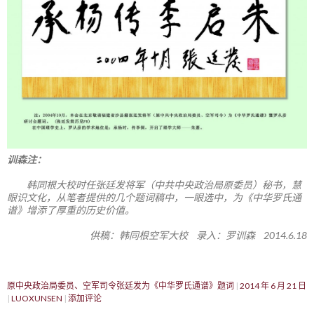
训森注：
韩同根大校时任张廷发将军（中共中央政治局原委员）秘书，慧
眼识文化，从笔者提供的几个题词稿中，一眼选中，为《中华罗氏通
谱》增添了厚重的历史价值。
供稿：韩同根空军大校 录入：罗训森 2014.6.18
原中央政治局委员、空军司令张廷发为《中华罗氏通谱》题词
2014 年 6 月 21 日
LUOXUNSEN
添加评论