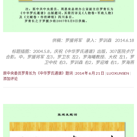
供稿：罗援将军 录入：罗训森 2014.6.18
标题插图：2004.5.8，庆祝《中华罗氏通谱》出版，307医院歺厅
合影。中，罗援将军 左3，罗卫东 左2，罗海曦教授、大校 左1，罗
卫中校 右3，罗训森 右2，罗迎难 右1，罗海燕
原中央委员罗青长为《中华罗氏通谱》题词
2014 年 6 月 21 日
LUOXUNSEN
添加评论