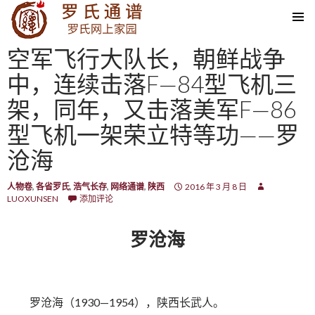
SKIP TO CONTENT
空军飞行大队长，朝鲜战争
中，连续击落F—84型飞机三
架，同年，又击落美军F—86
型飞机一架荣立特等功——罗
沧海
人物卷
,
各省罗氏
,
浩气长存
,
网络通谱
,
陕西
2016 年 3 月 8 日
LUOXUNSEN
添加评论
罗沧海
罗沧海（1930—1954），陕西长武人。