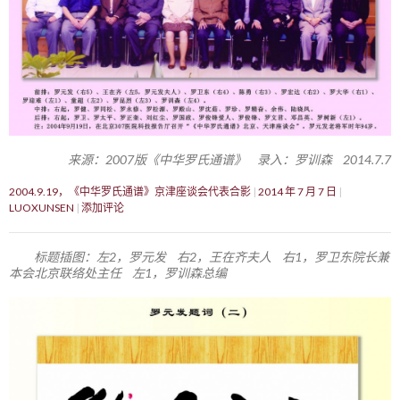
来源：2007版《中华罗氏通谱》 录入：罗训森 2014.7.7
2004.9.19，《中华罗氏通谱》京津座谈会代表合影
2014 年 7 月 7 日
LUOXUNSEN
添加评论
标题插图：左2，罗元发 右2，王在齐夫人 右1，罗卫东院长兼
本会北京联络处主任 左1，罗训森总编