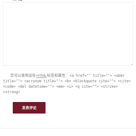
您可以使用这些
HTML
标签和属性：
<a href="" title=""> <abbr
title=""> <acronym title=""> <b> <blockquote cite=""> <cite>
<code> <del datetime=""> <em> <i> <q cite=""> <strike>
<strong>