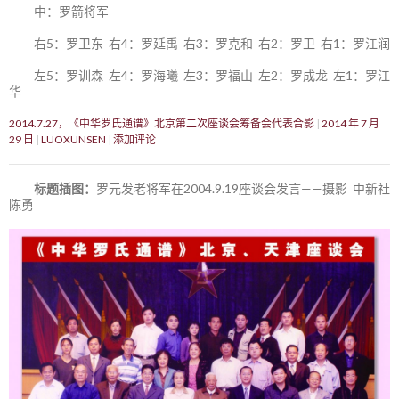
中：罗箭将军
右5：罗卫东 右4：罗延禹 右3：罗克和 右2：罗卫 右1：罗江润
左5：罗训森 左4：罗海曦 左3：罗福山 左2：罗成龙 左1：罗江
华
2014.7.27，《中华罗氏通谱》北京第二次座谈会筹备会代表合影
2014 年 7 月
29 日
LUOXUNSEN
添加评论
标题插图：
罗元发老将军在2004.9.19座谈会发言——摄影 中新社
陈勇