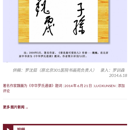
供稿：罗沈茹（原北京301医院书画苑负责人） 录入：罗训森
2014.6.18
著名作家魏巍为《中华罗氏通谱》题词
2014 年 6 月 21 日
LUOXUNSEN
添加
评论
更多 图片新闻
→
视频