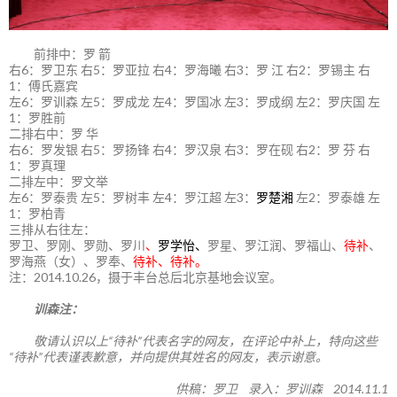
前排中：罗 箭
右6：罗卫东 右5：罗亚拉 右4：罗海曦 右3：罗 江 右2：罗锡主 右
1：傅氏嘉宾
左6：罗训森 左5：罗成龙 左4：罗国冰 左3：罗成纲 左2：罗庆国 左
1：罗胜前
二排右中：罗 华
右6：罗发银 右5：罗扬锋 右4：罗汉泉 右3：罗在砚 右2：罗 芬 右
1：罗真理
二排左中：罗文举
左6：罗泰贵 左5：罗树丰 左4：罗江超 左3：
罗楚湘
左2：罗泰雄 左
1：罗柏青
三排从右往左：
罗卫、罗刚、罗勋、罗川
、
罗学怡、
罗星、罗江润、罗福山、
待补
、
罗海燕（女）、罗奉、
待补、待补。
注：2014.10.26，摄于丰台总后北京基地会议室。
训森注：
敬请认识以上“待补”代表名字的网友，在评论中补上，特向这些
“待补”代表谨表歉意，并向提供其姓名的网友，表示谢意。
供稿：罗卫 录入：罗训森 2014.11.1