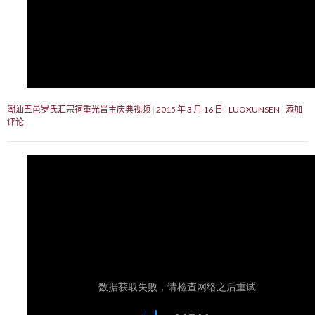
潮汕五邑罗氏汇宗祠重光晋主庆典视频
2015 年 3 月 16 日
LUOXUNSEN
添加
评论