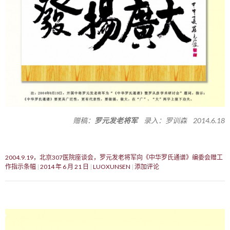
赠稿：
罗元发老将军
录入：罗训森 2014.6.18
2004.9.19，北京307医院座谈会，罗元发老将军向《中华罗氏通谱》编委会赠工
作指示条幅
2014 年 6 月 21 日
LUOXUNSEN
添加评论