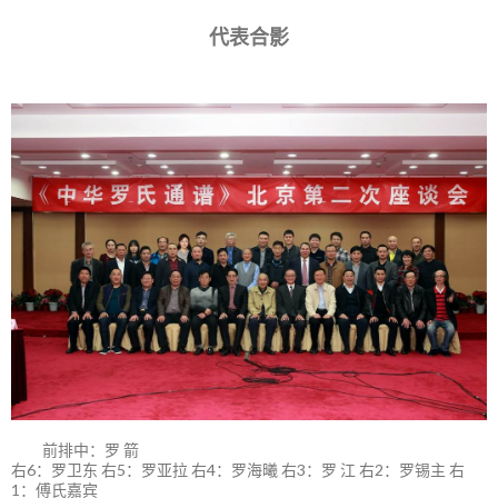
代表合影
前排中：罗 箭
右6：罗卫东 右5：罗亚拉 右4：罗海曦 右3：罗 江 右2：罗锡主 右
1：傅氏嘉宾