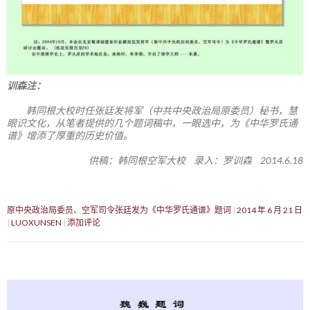
训森注：
韩同根大校时任张廷发将军（中共中央政治局原委员）秘书，慧
眼识文化，从笔者提供的几个题词稿中，一眼选中，为《中华罗氏通
谱》增添了厚重的历史价值。
供稿：韩同根空军大校 录入：罗训森 2014.6.18
原中央政治局委员、空军司令张廷发为《中华罗氏通谱》题词
2014 年 6 月 21 日
LUOXUNSEN
添加评论