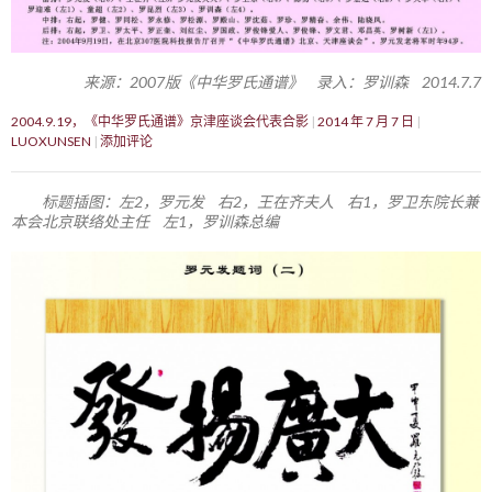
来源：2007版《中华罗氏通谱》 录入：罗训森 2014.7.7
2004.9.19，《中华罗氏通谱》京津座谈会代表合影
2014 年 7 月 7 日
LUOXUNSEN
添加评论
标题插图：左2，罗元发 右2，王在齐夫人 右1，罗卫东院长兼
本会北京联络处主任 左1，罗训森总编