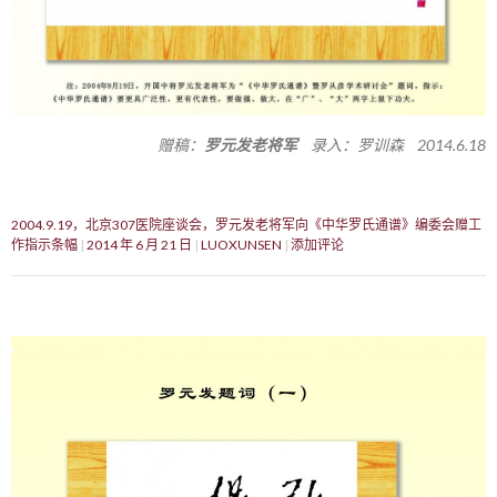
赠稿：
罗元发老将军
录入：罗训森 2014.6.18
2004.9.19，北京307医院座谈会，罗元发老将军向《中华罗氏通谱》编委会赠工
作指示条幅
2014 年 6 月 21 日
LUOXUNSEN
添加评论