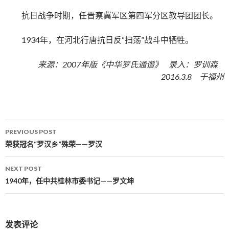
抗日战争时期，任晋察冀军区第四军分区教导团团长。
1934年，在河北行唐抗日反“扫荡”战斗中牺牲。
来源：2007年版《中华罗氏通谱》 录入：罗训森
2016.3.8 于福州
PREVIOUS POST
Post navigation
荣获冠名“罗汉乡”殊荣——罗汉
NEXT POST
1940年，任中共桂林市委书记——罗文坤
发表评论