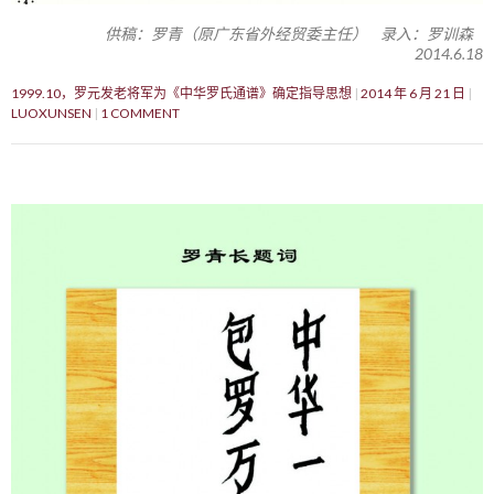
供稿：罗青（原广东省外经贸委主任） 录入：罗训森
2014.6.18
1999.10，罗元发老将军为《中华罗氏通谱》确定指导思想
2014 年 6 月 21 日
LUOXUNSEN
1 COMMENT