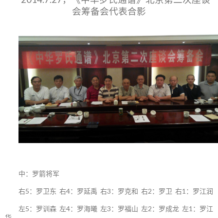
会筹备会代表合影
中：罗箭将军
右5：罗卫东 右4：罗延禹 右3：罗克和 右2：罗卫 右1：罗江润
左5：罗训森 左4：罗海曦 左3：罗福山 左2：罗成龙 左1：罗江
华