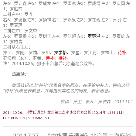
左6：罗训森 左5：罗成龙 左4：罗国冰 左3：罗成纲 左2：罗庆国 左
1：罗胜前
二排右中：罗 华
右6：罗发银 右5：罗扬锋 右4：罗汉泉 右3：罗在砚 右2：罗 芬 右
1：罗真理
二排左中：罗文举
左6：罗泰贵 左5：罗树丰 左4：罗江超 左3：
罗楚湘
左2：罗泰雄 左
1：罗柏青
三排从右往左：
罗卫、罗刚、罗勋、罗川
、
罗学怡、
罗星、罗江润、罗福山、
待补
、
罗海燕（女）、罗奉、
待补、待补。
注：2014.10.26，摄于丰台总后北京基地会议室。
训森注：
敬请认识以上“待补”代表名字的网友，在评论中补上，特向这些
“待补”代表谨表歉意，并向提供其姓名的网友，表示谢意。
供稿：罗卫 录入：罗训森 2014.11.1
2014.10.26，《罗氏通谱》北京第二次座谈会代表合影
2014 年 11 月 1 日
LUOXUNSEN
5 COMMENTS
2014.7.27，《中华罗氏通谱》北京第二次座谈