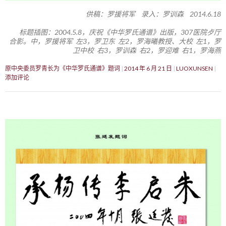
供稿：罗援将军 录入：罗训森 2014.6.18
标题插图：2004.5.8，庆祝《中华罗氏通谱》出版，307医院歺厅
合影。中，罗援将军 左3，罗卫东 左2，罗海曦教授、大校 左1，罗
卫中校 右3，罗训森 右2，罗迎难 右1，罗海燕
原中央委员罗青长为《中华罗氏通谱》题词
2014 年 6 月 21 日
LUOXUNSEN
添加评论