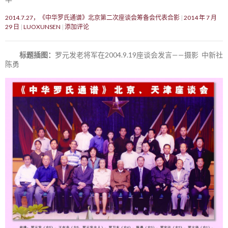
2014.7.27，《中华罗氏通谱》北京第二次座谈会筹备会代表合影
2014 年 7 月
29 日
LUOXUNSEN
添加评论
标题插图：
罗元发老将军在2004.9.19座谈会发言——摄影 中新社
陈勇