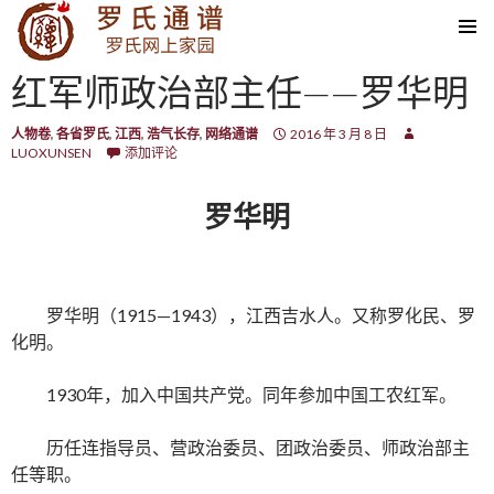
SKIP TO CONTENT
红军师政治部主任——罗华明
人物卷
,
各省罗氏
,
江西
,
浩气长存
,
网络通谱
2016 年 3 月 8 日
LUOXUNSEN
添加评论
罗华明
罗华明（1915—1943），江西吉水人。又称罗化民、罗
化明。
1930年，加入中国共产党。同年参加中国工农红军。
历任连指导员、营政治委员、团政治委员、师政治部主
任等职。