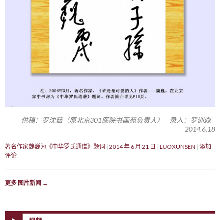
供稿：罗沈茹（原北京301医院书画苑负责人） 录入：罗训森
2014.6.18
著名作家魏巍为《中华罗氏通谱》题词
2014 年 6 月 21 日
LUOXUNSEN
添加
评论
更多 图片新闻
→