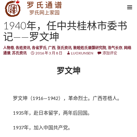
SKIP TO CONTENT
1940年，任中共桂林市委书
记——罗文坤
人物卷
,
各姓资讯
,
各省罗氏
,
广西
,
张氏资讯
,
敦睦姓氏谱牒研究院
,
浩气长存
,
网络
通谱
,
苏氏资讯
2016 年 3 月 8 日
LUOXUNSEN
添加评论
罗文坤
罗文坤（1916—1942），革命烈士。广西苍梧人。
1935年，赴日本留学，两年后回国。
1937年，加入中国共产党。