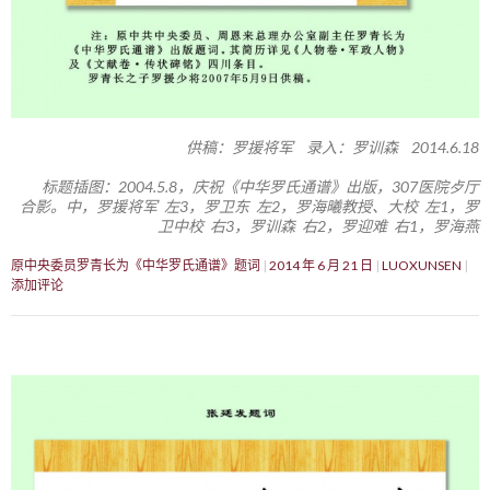
供稿：罗援将军 录入：罗训森 2014.6.18
标题插图：2004.5.8，庆祝《中华罗氏通谱》出版，307医院歺厅
合影。中，罗援将军 左3，罗卫东 左2，罗海曦教授、大校 左1，罗
卫中校 右3，罗训森 右2，罗迎难 右1，罗海燕
原中央委员罗青长为《中华罗氏通谱》题词
2014 年 6 月 21 日
LUOXUNSEN
添加评论