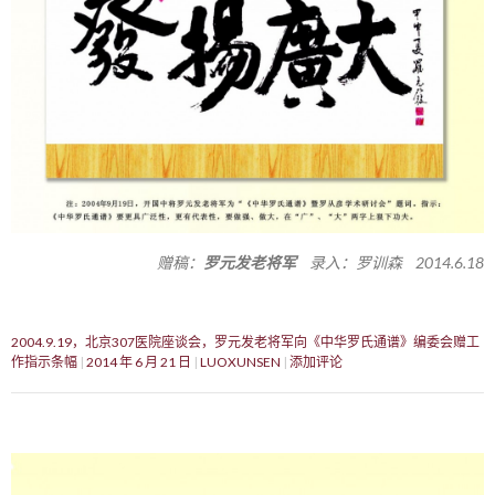
赠稿：
罗元发老将军
录入：罗训森 2014.6.18
2004.9.19，北京307医院座谈会，罗元发老将军向《中华罗氏通谱》编委会赠工
作指示条幅
2014 年 6 月 21 日
LUOXUNSEN
添加评论