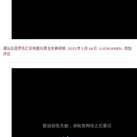
潮汕五邑罗氏汇宗祠重光晋主庆典视频
2015 年 3 月 16 日
LUOXUNSEN
添加
评论