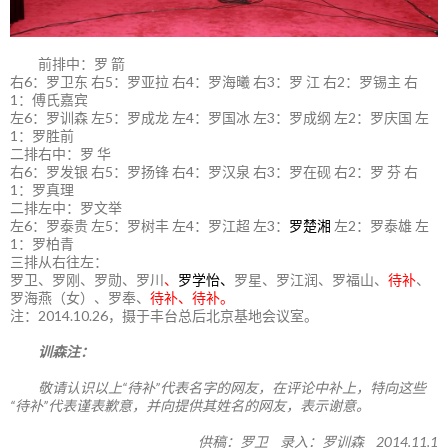
前排中：罗 箭
右6：罗卫东 右5：罗亚拉 右4：罗海曦 右3：罗 江 右2：罗锡主 右
1：傅氏嘉宾
左6：罗训森 左5：罗成龙 左4：罗国冰 左3：罗成纲 左2：罗庆国 左
1：罗胜前
二排右中：罗 华
右6：罗发银 右5：罗扬锋 右4：罗汉泉 右3：罗在砚 右2：罗 芬 右
1：罗真理
二排左中：罗文举
左6：罗泰贵 左5：罗树丰 左4：罗江超 左3：
罗楚湘
左2：罗泰雄 左
1：罗柏青
三排从右往左：
罗卫、罗刚、罗勋、罗川
、
罗学怡、
罗星、罗江润、罗福山、
待补
、
罗海燕（女）、罗奉、
待补、待补。
注：2014.10.26，摄于丰台总后北京基地会议室。
训森注：
敬请认识以上“待补”代表名字的网友，在评论中补上，特向这些
“待补”代表谨表歉意，并向提供其姓名的网友，表示谢意。
供稿：罗卫 录入：罗训森 2014.11.1