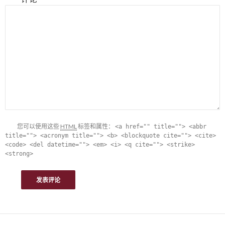
您可以使用这些
HTML
标签和属性：
<a href="" title=""> <abbr
title=""> <acronym title=""> <b> <blockquote cite=""> <cite>
<code> <del datetime=""> <em> <i> <q cite=""> <strike>
<strong>