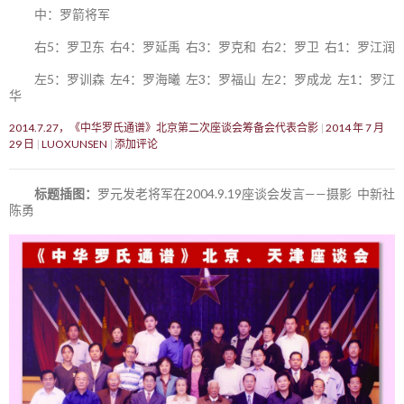
中：罗箭将军
右5：罗卫东 右4：罗延禹 右3：罗克和 右2：罗卫 右1：罗江润
左5：罗训森 左4：罗海曦 左3：罗福山 左2：罗成龙 左1：罗江
华
2014.7.27，《中华罗氏通谱》北京第二次座谈会筹备会代表合影
2014 年 7 月
29 日
LUOXUNSEN
添加评论
标题插图：
罗元发老将军在2004.9.19座谈会发言——摄影 中新社
陈勇