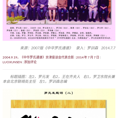
来源：2007版《中华罗氏通谱》 录入：罗训森 2014.7.7
2004.9.19，《中华罗氏通谱》京津座谈会代表合影
2014 年 7 月 7 日
LUOXUNSEN
添加评论
标题插图：左2，罗元发 右2，王在齐夫人 右1，罗卫东院长兼
本会北京联络处主任 左1，罗训森总编