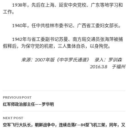
1938年，先后在上海、延安中央党校、广东等地学习和
工作。
1940年，任中共桂林市委书记、广西省工委妇女部长。
1942年与省工委副书记苏曼、南方局交通员张海萍被捕
假释后，为保守党的机密，三人集体自杀，以身殉党。
来源：2007年版《中华罗氏通谱》 录入：罗训森
2016.3.8 于福州
PREVIOUS POST
Post navigation
红军师政治部主任——罗华明
NEXT POST
空军飞行大队长，朝鲜战争中，连续击落F—84型飞机三架，同年，又