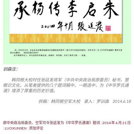
训森注：
韩同根大校时任张廷发将军（中共中央政治局原委员）秘书，慧
眼识文化，从笔者提供的几个题词稿中，一眼选中，为《中华罗氏通
谱》增添了厚重的历史价值。
供稿：韩同根空军大校 录入：罗训森 2014.6.18
原中央政治局委员、空军司令张廷发为《中华罗氏通谱》题词
2014 年 6 月 21 日
LUOXUNSEN
添加评论