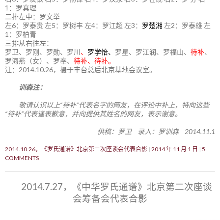
1：罗真理
二排左中：罗文举
左6：罗泰贵 左5：罗树丰 左4：罗江超 左3：
罗楚湘
左2：罗泰雄 左
1：罗柏青
三排从右往左：
罗卫、罗刚、罗勋、罗川
、
罗学怡、
罗星、罗江润、罗福山、
待补
、
罗海燕（女）、罗奉、
待补、待补。
注：2014.10.26，摄于丰台总后北京基地会议室。
训森注：
敬请认识以上“待补”代表名字的网友，在评论中补上，特向这些
“待补”代表谨表歉意，并向提供其姓名的网友，表示谢意。
供稿：罗卫 录入：罗训森 2014.11.1
2014.10.26，《罗氏通谱》北京第二次座谈会代表合影
2014 年 11 月 1 日
5
COMMENTS
2014.7.27，《中华罗氏通谱》北京第二次座谈
会筹备会代表合影