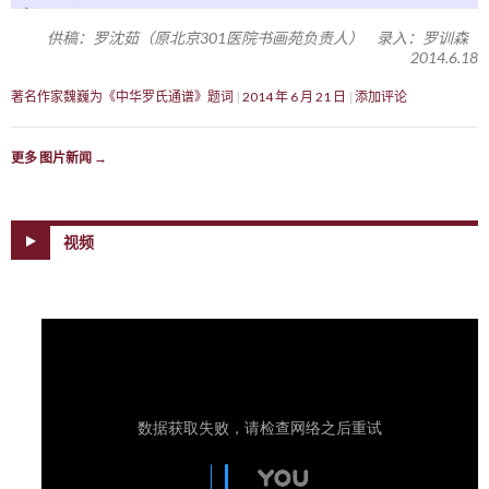
供稿：罗沈茹（原北京301医院书画苑负责人） 录入：罗训森
2014.6.18
著名作家魏巍为《中华罗氏通谱》题词
2014 年 6 月 21 日
添加评论
更多 图片新闻
→
视频