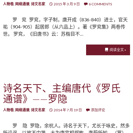
人物卷
,
网络通谱
,
诗文名家
2015 年 3 月 9 日
6 COMMENTS
罗 兖 罗兖，字子制，唐开成（836-840）进士，官天
祐（904-905）起居郎（从六品上）。著《罗兖集》两卷传
世。 罗兖，《旧唐书》云：苏楷目不…
阅读全文 »
诗名天下、主编唐代《罗氏
通谱》——罗隐
人物卷
,
网络通谱
,
诗文名家
2014 年 7 月 19 日
添加评论
罗 隐 罗隐，余杭人。诗名于天下，尤长于咏史，然多
所讥讽，以故不中第，大为唐宰相郑畋、李蔚所知。（罗）