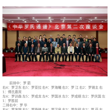
前排中：罗 箭
右6：罗卫东 右5：罗亚拉 右4：罗海曦 右3：罗 江 右2：罗锡主 右
1：傅氏嘉宾
左6：罗训森 左5：罗成龙 左4：罗国冰 左3：罗成纲 左2：罗庆国 左
1：罗胜前
二排右中：罗 华
右6：罗发银 右5：罗扬锋 右4：罗汉泉 右3：罗在砚 右2：罗 芬 右