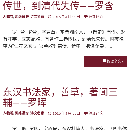
传世，到清代失传——罗含
人物卷
,
网络通谱
,
诗文名家
2016 年 3 月 11 日
添加评论
罗 含 罗含，字君章，东晋湖南人，《晋史》有传。少
有才学，立志高雅，有著作三卷传世，到清代失传。时被推
重为“江左之秀”。官至散骑常侍、侍中，地位尊崇，…
阅读全文 »
东汉书法家，善草，著闻三
辅——罗晖
人物卷
,
网络通谱
,
诗文名家
2016 年 3 月 11 日
添加评论
罗 晖 罗晖，字叔景，东汉杜陵人，书法家。《四书体