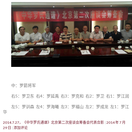
中：罗箭将军
右5：罗卫东 右4：罗延禹 右3：罗克和 右2：罗卫 右1：罗江润
左5：罗训森 左4：罗海曦 左3：罗福山 左2：罗成龙 左1：罗江
华
2014.7.27，《中华罗氏通谱》北京第二次座谈会筹备会代表合影
2014 年 7 月
29 日
添加评论