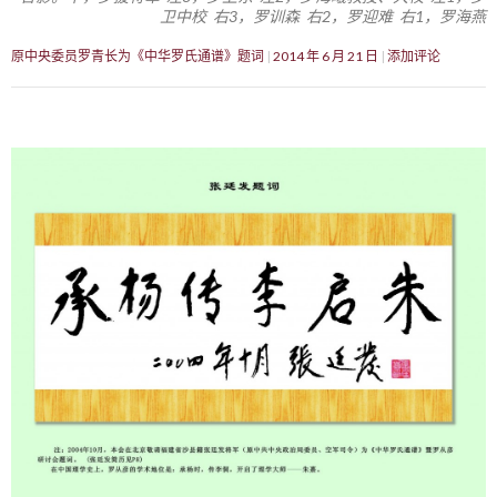
卫中校 右3，罗训森 右2，罗迎难 右1，罗海燕
原中央委员罗青长为《中华罗氏通谱》题词
2014 年 6 月 21 日
添加评论