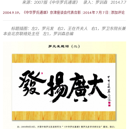
来源：2007版《中华罗氏通谱》 录入：罗训森 2014.7.7
2004.9.19，《中华罗氏通谱》京津座谈会代表合影
2014 年 7 月 7 日
添加评论
标题插图：左2，罗元发 右2，王在齐夫人 右1，罗卫东院长兼
本会北京联络处主任 左1，罗训森总编