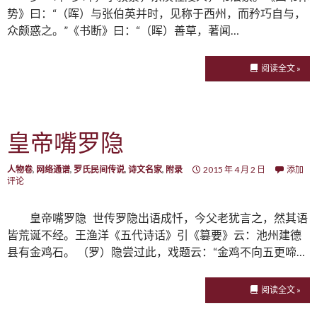
势》曰：“（晖）与张伯英并时，见称于西州，而矜巧自与，
众颇惑之。”《书断》曰：“（晖）善草，著闻…
阅读全文 »
皇帝嘴罗隐
人物卷
,
网络通谱
,
罗氏民间传说
,
诗文名家
,
附录
2015 年 4 月 2 日
添加
评论
皇帝嘴罗隐 世传罗隐出语成忏，今父老犹言之，然其语
皆荒诞不经。王渔洋《五代诗话》引《篡要》云：池州建德
县有金鸡石。 （罗）隐尝过此，戏题云：“金鸡不向五更啼…
阅读全文 »