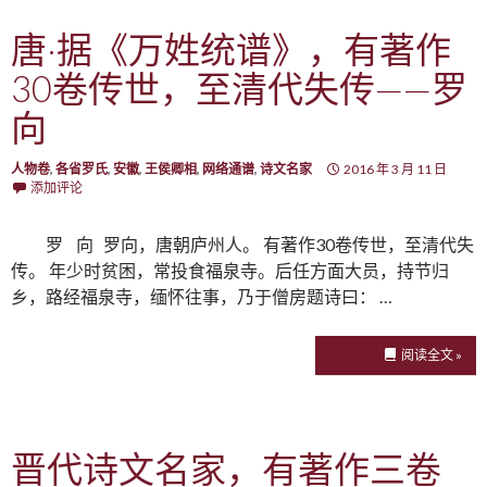
唐·据《万姓统谱》，有著作
30卷传世，至清代失传——罗
向
人物卷
,
各省罗氏
,
安徽
,
王侯卿相
,
网络通谱
,
诗文名家
2016 年 3 月 11 日
添加评论
罗 向 罗向，唐朝庐州人。 有著作30卷传世，至清代失
传。 年少时贫困，常投食福泉寺。后任方面大员，持节归
乡，路经福泉寺，缅怀往事，乃于僧房题诗曰： …
阅读全文 »
晋代诗文名家，有著作三卷