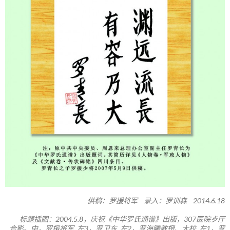
供稿：罗援将军 录入：罗训森 2014.6.18
标题插图：2004.5.8，庆祝《中华罗氏通谱》出版，307医院歺厅
合影。中，罗援将军 左3，罗卫东 左2，罗海曦教授、大校 左1，罗