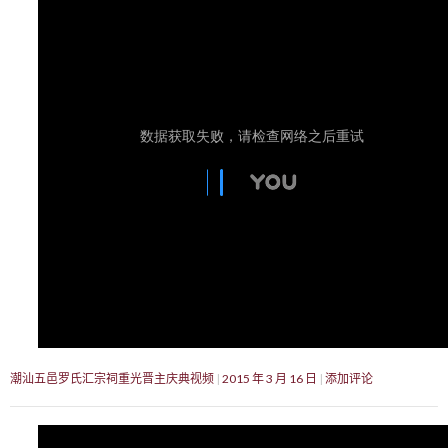
潮汕五邑罗氏汇宗祠重光晋主庆典视频
2015 年 3 月 16 日
添加评论