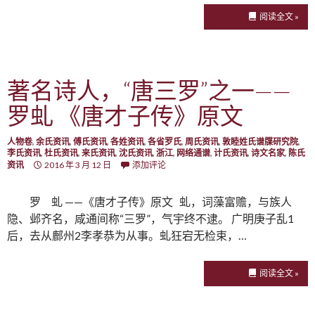
阅读全文 »
著名诗人，“唐三罗”之一——
罗虬 《唐才子传》原文
人物卷
,
余氏资讯
,
傅氏资讯
,
各姓资讯
,
各省罗氏
,
周氏资讯
,
敦睦姓氏谱牒研究院
,
李氏资讯
,
杜氏资讯
,
来氏资讯
,
沈氏资讯
,
浙江
,
网络通谱
,
计氏资讯
,
诗文名家
,
陈氏
资讯
2016 年 3 月 12 日
添加评论
罗 虬 ——《唐才子传》原文 虬，词藻富赡，与族人
隐、邺齐名，咸通间称“三罗”，气宇终不逮。 广明庚子乱1
后，去从鄜州2李孝恭为从事。虬狂宕无检束，…
阅读全文 »