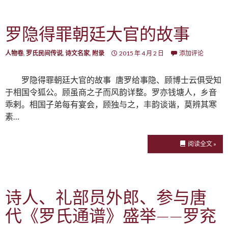
罗隐得罪朝廷大官的故事
人物卷
,
罗氏民间传说
,
诗文名家
,
附录
2015 年 4 月 2 日
添加评论
罗隐得罪朝廷大官的故事 唐罗给事隐、顾博士云俱受知
于相国令狐公。顾虽商之子而风韵详整。罗亦钱塘人，乡音
乖剌。相国子弟每有宴会，顾独与之，丰韵谈谐，莫辨其寒
素…
阅读全文 »
诗人、礼部员外郎、参与唐
代《罗氏通谱》盛举——罗兖