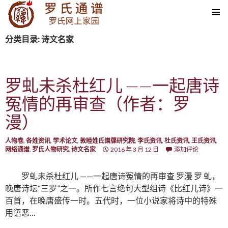
SKIP TO CONTENT
分类目录: 诗文名家
罗虬未杀杜红儿 ——一起唐诗
冤情的再审查（作者：罗
漫）
人物卷
,
各姓资讯
,
学术论文
,
敦睦姓氏谱牒研究院
,
李氏资讯
,
杜氏资讯
,
王氏资讯
,
网络通谱
,
罗氏人物研究
,
诗文名家
2016 年 3 月 12 日
添加评论
罗虬未杀杜红儿 ——一起唐诗冤情的再审查 罗漫 罗 虬，
晚唐诗坛“三罗”之一。所作七言绝句大型组诗《比红儿诗》一
百首，在晚唐盛传一时。五代时，一位小说家将诗中的特殊
用语恶…