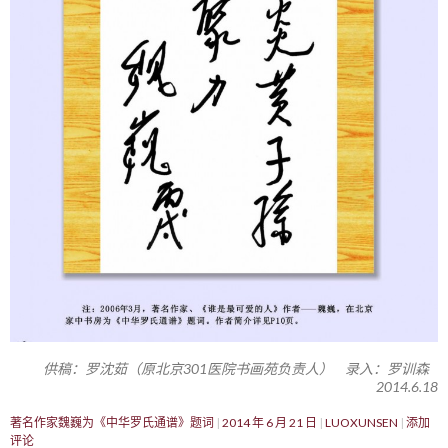
供稿：罗沈茹（原北京301医院书画苑负责人） 录入：罗训森
2014.6.18
著名作家魏巍为《中华罗氏通谱》题词
2014 年 6 月 21 日
LUOXUNSEN
添加
评论