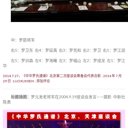
中：罗箭将军
右5：罗卫东 右4：罗延禹 右3：罗克和 右2：罗卫 右1：罗江润
左5：罗训森 左4：罗海曦 左3：罗福山 左2：罗成龙 左1：罗江
华
2014.7.27，《中华罗氏通谱》北京第二次座谈会筹备会代表合影
2014 年 7 月
29 日
LUOXUNSEN
添加评论
标题插图：
罗元发老将军在2004.9.19座谈会发言——摄影 中新社
陈勇