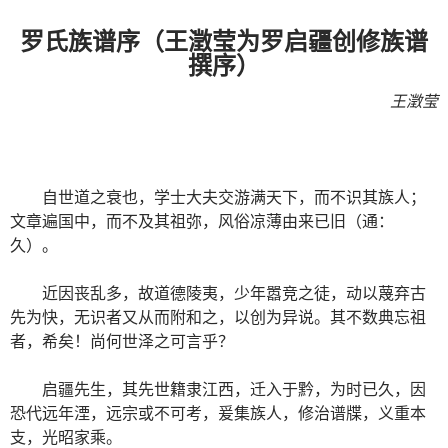
罗氏族谱序（王澂莹为罗启疆创修族谱
撰序）
王澂莹
自世道之衰也，学士大夫交游满天下，而不识其族人；
文章遍国中，而不及其祖弥，风俗凉薄由来已旧（通：
久）。
近因丧乱多，故道德陵夷，少年嚣竞之徒，动以蔑弃古
先为快，无识者又从而附和之，以创为异说。其不数典忘祖
者，希矣！尚何世泽之可言乎？
启疆先生，其先世籍隶江西，迁入于黔，为时已久，因
恐代远年湮，远宗或不可考，爰集族人，修治谱牒，义重本
支，光昭家乘。