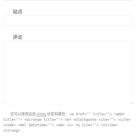
站点
评论
您可以使用这些
HTML
标签和属性：
<a href="" title=""> <abbr
title=""> <acronym title=""> <b> <blockquote cite=""> <cite>
<code> <del datetime=""> <em> <i> <q cite=""> <strike>
<strong>