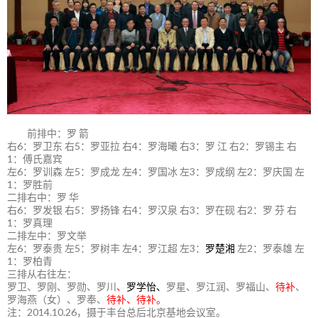
前排中：罗 箭
右6：罗卫东 右5：罗亚拉 右4：罗海曦 右3：罗 江 右2：罗锡主 右
1：傅氏嘉宾
左6：罗训森 左5：罗成龙 左4：罗国冰 左3：罗成纲 左2：罗庆国 左
1：罗胜前
二排右中：罗 华
右6：罗发银 右5：罗扬锋 右4：罗汉泉 右3：罗在砚 右2：罗 芬 右
1：罗真理
二排左中：罗文举
左6：罗泰贵 左5：罗树丰 左4：罗江超 左3：
罗楚湘
左2：罗泰雄 左
1：罗柏青
三排从右往左：
罗卫、罗刚、罗勋、罗川
、
罗学怡、
罗星、罗江润、罗福山、
待补
、
罗海燕（女）、罗奉、
待补、待补。
注：2014.10.26，摄于丰台总后北京基地会议室。