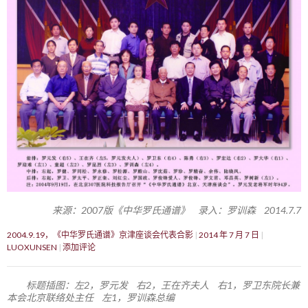
来源：2007版《中华罗氏通谱》 录入：罗训森 2014.7.7
2004.9.19，《中华罗氏通谱》京津座谈会代表合影
2014 年 7 月 7 日
LUOXUNSEN
添加评论
标题插图：左2，罗元发 右2，王在齐夫人 右1，罗卫东院长兼
本会北京联络处主任 左1，罗训森总编