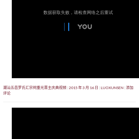
潮汕五邑罗氏汇宗祠重光晋主庆典视频
2015 年 3 月 16 日
LUOXUNSEN
添加
评论