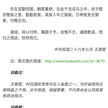
先生宣勤党国，剿匪著绩，在此干戈戎马之中，尚于睦
宗敬族之意，勤勤若是，其族人中之锡类。引伸竞竞无替
者，可概见也。
谱成，将以付梓，嘱题于予，自愧不文，谨摭数语，而
归之用誌，钦仰而已。
中华民国二十六年七月
王澂莹
注：原文图片链接：
http://www.hualuoshi.com/?p=3670
训森注：
王徵莹，时任国民党贵州五人省委之一，为时省政府主
席杨森之干将。文中用语，保留原著，不代表本会认同其某
些政治观点。
训森按：