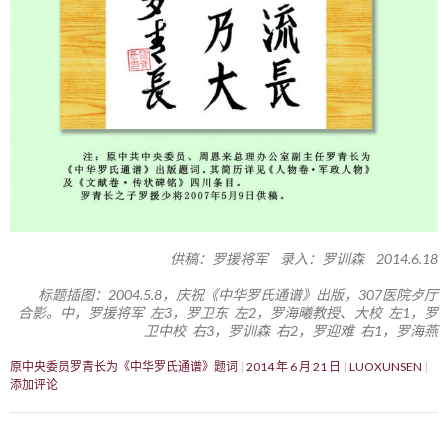
供稿：罗援将军 录入：罗训森 2014.6.18
标题插图：2004.5.8，庆祝《中华罗氏通谱》出版，307医院歺厅
合影。中，罗援将军 左3，罗卫东 左2，罗海曦教授、大校 左1，罗
卫中校 右3，罗训森 右2，罗迎难 右1，罗海燕
原中央委员罗青长为《中华罗氏通谱》题词
2014 年 6 月 21 日
LUOXUNSEN
添加评论