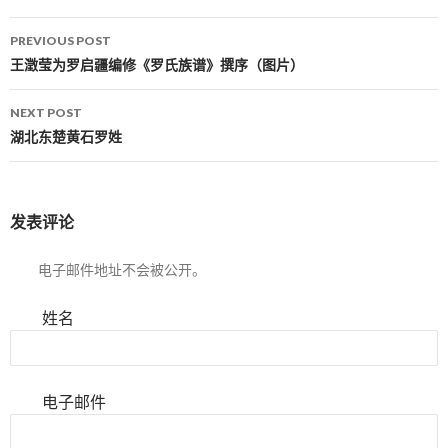
PREVIOUS POST
Post navigation
王澂莹为罗启疆编修《罗氏族谱》撰序（图片）
NEXT POST
湖北东楚黄石罗姓
发表评论
电子邮件地址不会被公开。
姓名
电子邮件