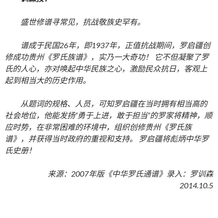
盛世修谱寻常见，抗战敬族史罕有。
谱成于民国
26
年，即
1937
年，正值抗战期间，罗启疆创
修成功贵州《罗氏族谱》，实乃一大奇功！
它不但凝聚了罗
氏的人心，亦对唤起中华民族之心，激励民众抗日，客观上
起到相当大的历史作用。
从题词的规格、人员，可知罗启疆在当时拥有相当高的
社会地位，他能发扬
“
勇于上进，敢于担当
”
的罗家将精神，顺
应时势，在非常困难的环境中，组织创修贵州《罗氏族
谱》，并获得当时政府的重视和支持。
罗启疆将彪炳中华罗
氏史册！
来源：
2007
年版《中华罗氏通谱》
录入：罗训森
2014.10.5