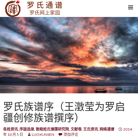
SKIP TO CONTENT
罗氏族谱序（王澂莹为罗启
疆创修族谱撰序）
各姓资讯
,
序跋选录
,
敦睦姓氏谱牒研究院
,
文献卷
,
王氏资讯
,
网络通谱
2014
年 10 月 5 日
LUOXUNSEN
添加评论