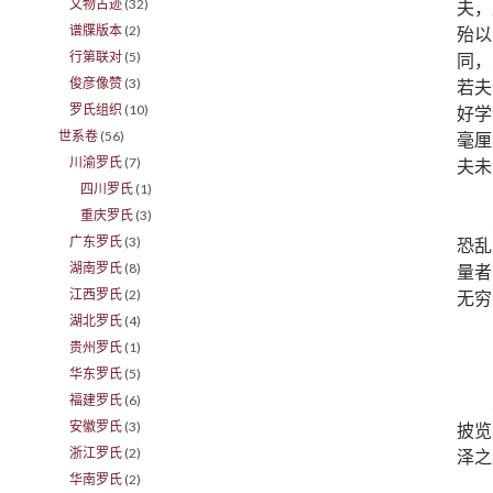
文物古迹
(32)
夫，
谱牒版本
(2)
殆以
行第联对
(5)
同，
俊彦像赞
(3)
若夫
罗氏组织
(10)
好学
世系卷
(56)
毫厘
川渝罗氏
(7)
夫未
四川罗氏
(1)
重庆罗氏
(3)
广东罗氏
(3)
恐乱
湖南罗氏
(8)
量者
江西罗氏
(2)
无穷
湖北罗氏
(4)
贵州罗氏
(1)
华东罗氏
(5)
福建罗氏
(6)
安徽罗氏
(3)
披览
浙江罗氏
(2)
泽之
华南罗氏
(2)