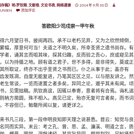
庵存稿》明·罗钦顺
,
文献卷
,
文论书表
,
网络通谱
2014 年 9 月 30 日
UNSEN
添加评论
答欧阳少司戍崇一
甲午秋
得六月望日书，披阅再四。承不以老朽见弃，又为之欣然倾倒，
累幅，厚意何可当！夫道之不明久矣，所幸圣贤之遗书尚存。有
学者，诵其言而咀其味，探其归趣，反而验之吾心，庶或窥见其
，以为持循之地。顾有道之君子，世不多得，是非得失，莫或正
其所取证，终亦不出乎圣贤之书而已。仆之从事于此；盖亦有
齿发既凋，自度无能复进，乃笔其区区之见，以与朋友讲之。然
老生常谈，一览而遂置之者多矣，异同之论，邈乎其未有闻。顷
书，见需拙稿。夙钦高谊，因辄以奉寄，意者将有合焉。诲札遄
则枘方凿圆，殊不相入。高见已定，殆亦无复可言者矣，而书词
，不容但已，勉罄所闻以复，请更详之。
来书凡三段，第一段申明良知即天理之说甚悉。首云：知觉与良
名同而实异。末云：考之孔、曾、思、孟、濂溪、明道之言，质
伽、楞严、圆觉、涅槃诸经，其宗旨异同，颇觉判别。足知贤契