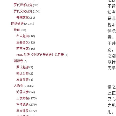
罗氏世系研究
(39)
不肯
罗氏文化研究
(106)
知者
书院文化
(21)
是非
网络通谱
(2,730)
视听
卷首
(33)
恻隐
名人题词
(10)
者，
重要图文
(12)
于井
前言序文
(10)
别，
2007年版《中华罗氏通谱》总目录
(1)
之别
渊源卷
(6)
以禅
罗氏起源
(2)
思乎
播迁分布
(2)
发展简史
(1)
人物卷
(2,348)
谓之
鸿儒硕彦
(56)
此正
王侯卿相
(175)
吾心
将帅武勇
(279)
之见
忠义循良
(672)
用。