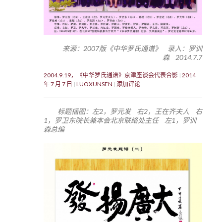
来源：2007版《中华罗氏通谱》 录入：罗训
森 2014.7.7
2004.9.19，《中华罗氏通谱》京津座谈会代表合影
2014
年 7 月 7 日
LUOXUNSEN
添加评论
标题插图：左2，罗元发 右2，王在齐夫人 右
1，罗卫东院长兼本会北京联络处主任 左1，罗训
森总编