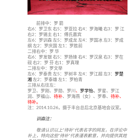
前排中：罗 箭
右6：罗卫东 右5：罗亚拉 右4：罗海曦 右3：罗 江
右2：罗锡主 右1：傅氏嘉宾
左6：罗训森 左5：罗成龙 左4：罗国冰 左3：罗成
纲 左2：罗庆国 左1：罗胜前
二排右中：罗 华
右6：罗发银 右5：罗扬锋 右4：罗汉泉 右3：罗在
砚 右2：罗 芬 右1：罗真理
二排左中：罗文举
左6：罗泰贵 左5：罗树丰 左4：罗江超 左3：
罗楚
湘
左2：罗泰雄 左1：罗柏青
三排从右往左：
罗卫、罗刚、罗勋、罗川
、
罗学怡、
罗星、罗江
润、罗福山、
待补
、罗海燕（女）、罗奉、
待补、
待补。
注：2014.10.26，摄于丰台总后北京基地会议室。
训森注：
敬请认识以上“待补”代表名字的网友，在评论中
补上，特向这些“待补”代表谨表歉意，并向提供其姓