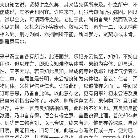
夫良知之说，贤契讲之久矣，其义皆先儒所未及。仆之所守，不
儒成说，其不合也固宜。详味来书，词虽若谦而所执弥固。固以
，谦以全交，可谓两得之矣。老拙于此，尚何言哉！然而玫玖之
木瓜之报，又礼之所不容废者。敬就来书，再举一二，以见枘凿
相入处。刑方为圆，老拙固所不能，断圆就方，贤契亦或未肯，
酬雅意焉尔。
来书谓立言各有所当，此语固然。乐记亦云物至，知知，不妨自
用也。但以理言，即恐良知难作实体看。果绍为实体，即与道、
性、天字无异。若曰知此良知，是成何等说话耶？明道气学者须
仁二章，首尾甚是分明，未尝指良知为实体也。首云：仁者，浑
物同体。义礼智信皆仁也。识得此理，以诚敬存之而已。中间又
订顽意思，乃备言此体。以此意存之，更有何事？初未尝语及良
已自分明指出实体了。不然，则所谓存之者，果何物耶？且订顽
具存，并无一言典良知赂相似者，此理殆不难见也。其良知良能
数语，乃申言存得，便合有得之意。盖虽识得此理，若欠却存养
。则犹是二物有对，以己合彼，终未有之。惟是存养深厚，自然
日明，良能日充，旧习日消，此理与心渐次打成一片，便为已
夫是之谓有得。其语脉一一可寻也。此章之言，□□□□吃紧拈出