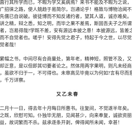
直行其所学而已，不暇为学又奚病焉？来书不能及不暇为之说，
广招徕之路，使人兢趋于易简尔，岂通论乎！格致与博物洽闻不
先儒已自说破。彼徒博而不知反诸约者，望其人道，诚亦难矣。
讲之精，辩之悉，知之明，而毕之果不差焉，斯固吾夫子之所谓
者，岂易得哉?学既不差，安有源远本披之患！本披源远，皆差
而不自觉者也。嗟乎！安得先觉之君子，特起于今之世，以尽觉
觉者哉！
累幅之书，中间尽有合商量处，第年老，精神短，照管不及，又
却正意，是以但即其切要者论之。然体用两字果明，则凡未经商
，虽欲不归于一，不可得也。未审高见毕竟以为何如?言有尽而
，千万详察。
又 乙 未 春
二月十一日，得去年十月晦日所惠书。往复间，不觉遂半年矣。
之既，欣慰可知。仆独毕无朋，见闻甚少，向来奉复，诚欲资丽
益，故词繁而不杀。兹承逐条开剥，俾得闻所未闻，幸甚！