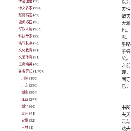
仕进佳话
(58)
以为
诗文名家
(234)
天性
懿德高逸
(62)
谓天
能师巧匠
(30)
大雅
军政人物
(306)
也。
科技专家
(22)
思、
浩气长存
(76)
乎略
文化教育
(91)
子尝
文艺体育
(51)
矣。
工商精英
(40)
之前
各省罗氏
(1,789)
理，
川渝
(188)
固守
广东
(230)
已，
湖南
(384)
江西
(299)
湖北
(66)
书所
贵州
(41)
夫天
安徽
(32)
云与
吉林
(1)
达夫