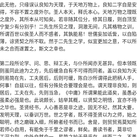
此无他，只缘误认良知为天理，于天地万物上，良知二字自是安
得，不容不置之度外尔。圣人本天，释氏本心。天地万物之理既
之度外，其所本从可知矣。若非随其位分，修其日履，则自顶至
宁复少有分别乎！二先生所见之理，洞澈无间，凡其格物之训，
所谓百世以俟圣人而不惑者，其孰能易！世儒妄加诋訾，以自陷
薄，谅贤契之所不取。然于二先生之学，似宜更加之意，不以所
未之合而遂置之，斯文之幸也。
第二段所论学、问、思、辩工夫，与仆所闻亦无甚异。但本领既
则虽同此迪为之方，先后缓急自有不可得而同者。盖以良知为天
则易简在先，工夫居后，后则可缓，陈白沙所谓得此把柄人手，
何事！自兹以往，但有分殊处合要理会是也。谓天理非良知，则
居后，工夫在先，先则当急，《中庸》所谓果能此道矣，虽愚必
虽柔必强是也。此说颇长，姑举其概，以贤契之明悟，宜亦不待
之毕也。圣贤经书，人心善恶是非之迹，固无不纪，然其大要，
发明天理，以垂训万世。世之学者，既不得圣贤以为之师，始之
聪明，终之磨硥入细，所赖者经书而已。舍是，则贸贸焉莫知所
若师心自用，有能免于千里之谬者，鲜矣。善读书者，莫非切
工深力到，内外自然合一，易简之妙于是乎存。歧而二之，不善