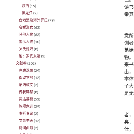
陕西
(15)
读书
黑龙江
(2)
奉其
台港澳及海外罗氏
(79)
名嫒淑女
(63)
其他人物
(62)
意所
警示人物
(10)
训者
罗氏媳妇
(8)
弟始
附：罗氏女婿
(3)
物。
文献卷
(202)
来书
序跋选录
(29)
出，
郡望堂号
(12)
本体
诏诰敕文
(2)
子大
传状碑铭
(8)
是无
祠庙墓苑
(53)
族规家训
(39)
奏折奏议
(2)
者，
文论书表
(12)
矣，
诗词曲赋
(2)
仕，