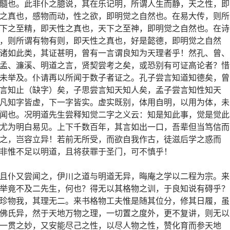
髓也。此非仆之臆说，其在乐记明，所谓人生而静，天之性，即
之真也，感物而动，性之欲，即明觉之自然也。在易大传，则所
下之至精，即天性之真也，天下之至神，即明觉之自然也。在诗
，则所谓有物有则，即天性之真也，好是懿德，即明觉之自然
诸如此类，其证甚明，曾有一言谓良知为天理者乎！然孔、曾、
孟、濂溪、明道之言，贤契尝考之矣，或恐别有可证高论者？惜
未举及。仆请再以所闻于数子者证之。孔子尝言知道知德矣，曾
言知止（缺字）矣，子思尝言知天知人矣，孟子尝言知性知天
凡知字皆虚，下一字皆实。虚实既别，体用自明，以用为体，未
闻也。况明道先生尝释知觉二字之义云：知是知此事，觉是觉此
尤为明白易见。上下千数百年，其言如出一口，吾辈但当笃信而
之，岂容立异！若前无所受，而欲自我作古，徒滋后学之惑而
非惟不足以明道，且将获罪于圣门，可不慎乎！
且仆又尝闻之，伊川之道与明道无异，晦庵之学以二程为宗。来
举竟不及二先生，何也？得无以其格物之训，于良知说有碍乎？
珍物我，其理无二。来书格物工夫惟是随其位分，修其日履，虽
佛氏异，然于天地万物之理，一切置之度外，更不复讲，则无以
一贯之妙，又安能尽己之性，以尽人物之性，赞化育而参天地