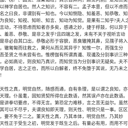
以禅学自居也。然人之知识，不容有二。孟子本意，但以不虑而
名之曰良，非谓别有一知也。今以知恻隐、知羞恶、知恭敬、知
为良知；知视、知听、知言、知动为知觉。是果有二知乎?夫人
言动，不待思虑而知者亦多矣，感通之妙，捷于桴鼓，何以异于
、羞恶、恭敬、是非之发乎?且四端之发，未有不关于视听言动
是非必自其口出，恭敬必形于容貌，恶臭辙掩其鼻，见孺子将入
，辙匍匐而往救之，果何从而见其异乎？知惟一尔，而强生分
吾圣贤之书未尝有也。惟楞伽有所谓真谶、现谶及分别事识三种
，必如高论，则良知乃真识，而知觉当为分别事识无疑矣。夫不
学自居，志之正也，而所以白解者，终不免堕于其说，无乃未之
！
天性之真，明觉自然，随感而通，自有条理，是以谓之良知，亦
天理。仆虽耄，固知贤契所得在此数语，然其误卢亦在此数语。
是讲拳切要虑，不得无言。第恐定力难移，言之苦无益尔。虽然
其可以不尽乎，夫谓良知即天理，则天性、明觉只是一事。区区
，要不免于二之。董天性之真，乃其本体，明觉自然，乃其妙
天性正于受生之初，明觉发于既生之后。有量必有用，而用不可