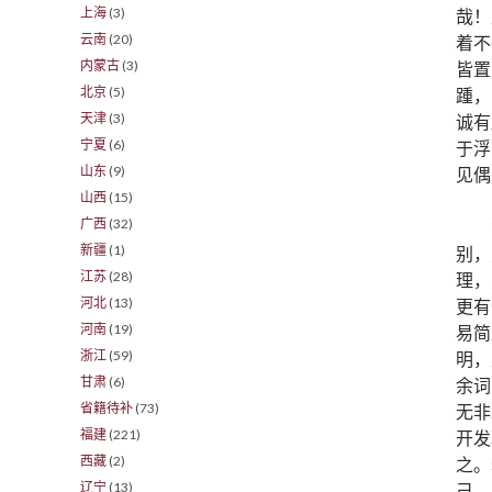
上海
(3)
哉！
云南
(20)
着不
内蒙古
(3)
皆置
北京
(5)
踵，
天津
(3)
诚有
宁夏
(6)
于浮
山东
(9)
见偶
山西
(15)
广西
(32)
新疆
(1)
别，
江苏
(28)
理，
河北
(13)
更有
河南
(19)
易简
浙江
(59)
明，
甘肃
(6)
余词
省籍待补
(73)
无非
福建
(221)
开发
西藏
(2)
之。
辽宁
(13)
己。