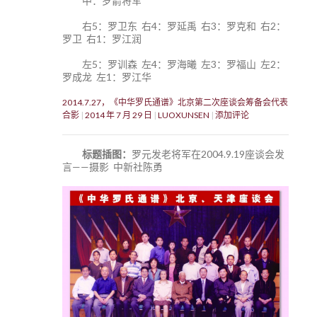
中：罗箭将军
右5：罗卫东 右4：罗延禹 右3：罗克和 右2：
罗卫 右1：罗江润
左5：罗训森 左4：罗海曦 左3：罗福山 左2：
罗成龙 左1：罗江华
2014.7.27，《中华罗氏通谱》北京第二次座谈会筹备会代表
合影
2014 年 7 月 29 日
LUOXUNSEN
添加评论
标题插图：
罗元发老将军在2004.9.19座谈会发
言——摄影 中新社陈勇