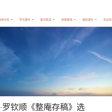
网络总祠
罗氏著作
联宗联谊
简报集锦
通知通告
本站简
·罗钦顺《整庵存稿》选