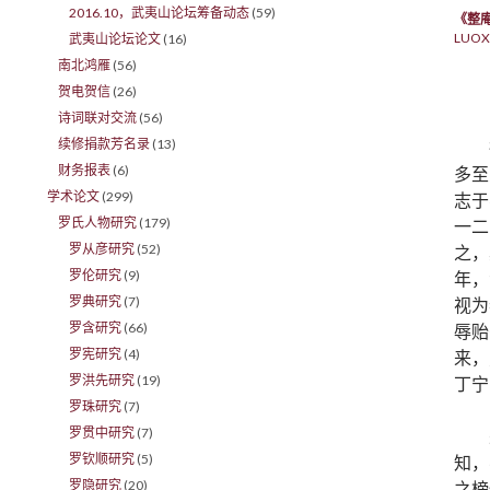
2016.10，武夷山论坛筹备动态
(59)
《整
LUOX
武夷山论坛论文
(16)
南北鸿雁
(56)
贺电贺信
(26)
诗词联对交流
(56)
续修捐款芳名录
(13)
财务报表
(6)
多至
学术论文
(299)
志于
罗氏人物研究
(179)
一二
罗从彦研究
(52)
之，
罗伦研究
(9)
年，
罗典研究
(7)
视为
罗含研究
(66)
辱贻
罗宪研究
(4)
来，
罗洪先研究
(19)
丁宁
罗珠研究
(7)
罗贯中研究
(7)
罗钦顺研究
(5)
知，
罗隐研究
(20)
之榜