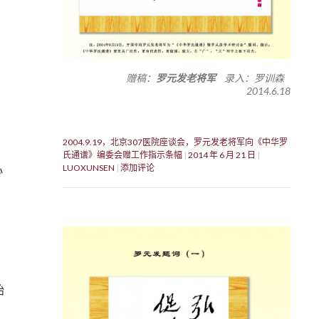
赠稿：
罗元发老将军
录入：罗训森
2014.6.18
2004.9.19，北京307医院座谈会，罗元发老将军向《中华罗
氏通谱》编委会赠工作指示条幅
2014 年 6 月 21 日
LUOXUNSEN
添加评论
心
始