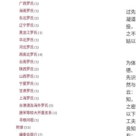
广西罗氏
(1)
海南罗氏
(1)
过先
东北罗氏
(2)
凝道
辽宁罗氏
(1)
投，
黑龙江罗氏
(1)
之不
华北罗氏
(1)
姑以
河北罗氏
(1)
西南北罗氏
(4)
云南罗氏
(1)
为体
陕西罗氏
(2)
德、
山西罗氏
(1)
先识
宁夏罗氏
(1)
然与
甘肃罗氏
(1)
云：
上海罗氏
(1)
知，
台港澳及海外罗氏
(5)
之密
唐宋等较大开基支系
(1)
以下
寻根问祖
(1)
工夫
附录
(53)
良知
编委会简介
(7)
有；