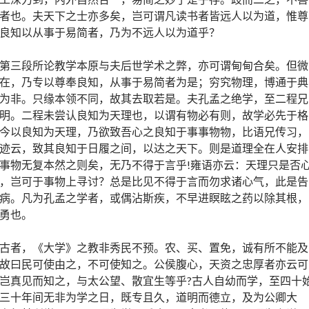
者也。夫天下之士亦多矣，岂可谓凡读书者皆远人以为道，惟尊
良知以从事于易简者，乃为不远人以为道乎？
第三段所论教学本原与夫后世学术之弊，亦可谓甸甸合矣。但微
在，乃专以尊奉良知，从事于易简者为是；穷究物理，博通于典
为非。只缘本领不同，故其去取若是。夫孔孟之绝学，至二程兄
明。二程未尝认良知为天理也，以谓有物必有则，故学必先于格
今以良知为天理，乃欲致吾心之良知于事事物物，比语兄传习，
迹云，致其良知于日履之间，以达之天下。则是道理全在人安排
事物无复本然之则矣，无乃不得于言乎!雍语亦云：天理只是否
，岂可于事物上寻讨？总是比见不得于言而勿求诸心气，此是告
病。凡为孔孟之学者，或偶沾斯疾，不早进瞑眩之药以除其根，
勇也。
古者，《大学》之教非秀民不预。农、买、置免，诚有所不能及
故曰民可使由之，不可使知之。公侯腹心，天资之忠厚者亦云可
岂真见而知之，与太公望、散宜生等乎?古人自幼而学，至四十
三十年间无非为学之日，既专且久，道明而德立，及为公卿大