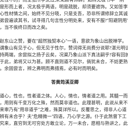
是形而上者，况太极乎两语，明是疏脱，却须要遮饰。又如答李
心性材情之间，始终不见分晓，只是支吾，恐非所谓修辞立其诚
弟尝遍读其书，试寻得几句言性分明处来，安有不服?“阳避阴用
，当不俟终日而改之矣。
赵东山之赞，要在“超然独契本心”一语，意欲为象山出脱禅学。
谓象山有见于心，但无见于性尔，赞词得无尚费分说耶?湛元明
持两端，余尝拟之扬子云矣，况渠乃象山派下真法嗣乎?容有回
于此，弟将又以为甚。顾不直则道不见尔，倘犹未合，不妨更熟
。余固尝言，辨之弗明而弗措焉，必有时而明矣。
答黄筠溪亚卿
道心，性也，性者道之体。人心，情也，情者道之用。其髓一而
，用则有千变万化之殊，然而莫非道也。此理甚明，此说从来不
来审乃有“用非道乎”之难，殊莫详所以。反覆思之，得非人心道
辨有未合乎？夫“危精微一”四语，乃心学之源。仆于此煞曾下工
究来，直穷到无可穷处方敢立论，万一未合，愿相与熟讲之，此