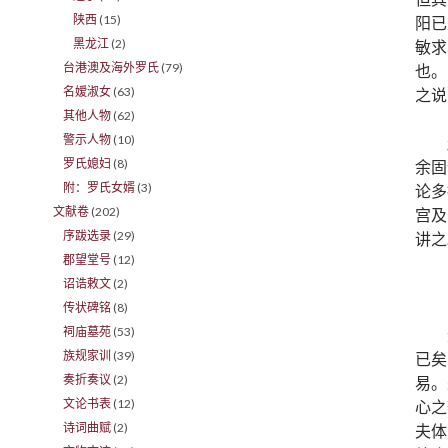
陕西
(15)
阳已
黑龙江
(2)
敏求
台港澳及海外罗氏
(79)
也。
名嫒淑女
(63)
之说
其他人物
(62)
警示人物
(10)
罗氏媳妇
(8)
余固
附：罗氏女婿
(3)
论多
文献卷
(202)
宫及
序跋选录
(29)
讲之
郡望堂号
(12)
诏诰敕文
(2)
传状碑铭
(8)
祠庙墓苑
(53)
族规家训
(39)
已矣
奏折奏议
(2)
易。
文论书表
(12)
心之
诗词曲赋
(2)
夫体