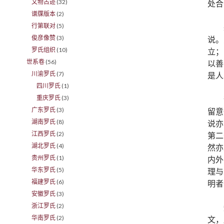
文物古迹
(32)
处合
谱牒版本
(2)
行第联对
(5)
俊彦像赞
(3)
说。
罗氏组织
(10)
立；
世系卷
(56)
以善
川渝罗氏
(7)
是人
四川罗氏
(1)
重庆罗氏
(3)
广东罗氏
(3)
留意
湖南罗氏
(8)
说亦
江西罗氏
(2)
第二
湖北罗氏
(4)
然亦
贵州罗氏
(1)
内外
华东罗氏
(5)
理与
福建罗氏
(6)
明者
安徽罗氏
(3)
浙江罗氏
(2)
华南罗氏
(2)
文，