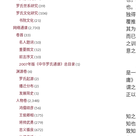
罗氏世系研究
(39)
也。
罗氏文化研究
(106)
独得
书院文化
(21)
覆推
网络通谱
(2,730)
其为
卷首
(33)
而已
名人题词
(10)
之训
重要图文
(12)
意之
前言序文
(10)
2007年版《中华罗氏通谱》总目录
(1)
渊源卷
(6)
是一
罗氏起源
(2)
庸》
播迁分布
(2)
谓之
发展简史
(1)
正以
人物卷
(2,348)
鸿儒硕彦
(56)
王侯卿相
(175)
知之
将帅武勇
(279)
知也
忠义循良
(672)
致知