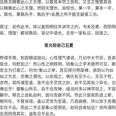
且既言精察此心之天理，以致其本然之良知，又言正惟致其良
以精察此心之天理。然则天理也，良知也，果一乎，果非一乎，
，致也，果孰先乎，孰后乎?此愚之所不能无疑者三也。
原注：初作此书，将以复阳明往年讲学之约，书未及寄，而阳明
矣，惜哉！鄙说数段，皆记中语也，念非一家私议，因录之。
答允恕弟
己丑夏
昨得手简，知尝细读拙记。心性理气诸说，乃记中大节目，吾弟
皆合，何慰如之！然心性之辨既明，则象山之学术居然可见，颇
吾言为已甚乙，何也?象山之举，吾见得分明是禅，弟则以为似
似之为言，仿佛之谓也。以余观之，佛氏有见于心，无见于性，
亦然。其所谓至道，皆不出乎灵觉之妙，初不见其有少异也，岂
佛云乎！据象山所见，自不合攻禅，缘当时多以禅学目之，不容
解尔。释氏之自私自利，固与吾僻不同。然此只是就形迹上断，
根所在，不曾说得。盖以灵觉为至道，乃其病根，所以异于吾儒
实在于此。而此二字正是象山受用处，如何自肯拈出？余所谓阳
名而阴用其实，诚有见乎此也。