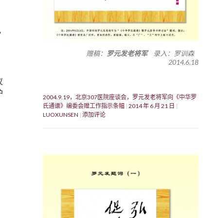
”
赠稿：
罗元发老将军
录入：罗训森
2014.6.18
议
护
2004.9.19，北京307医院座谈会，罗元发老将军向《中华罗
氏通谱》编委会赠工作指示条幅
2014 年 6 月 21 日
LUOXUNSEN
添加评论