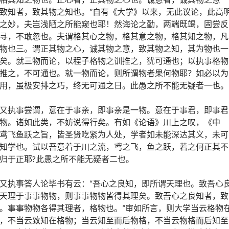
致知者，致其物之知也。”自有《大学》以来，无此议论，此高
之妙，夫岂浅陋之所能窥也耶！然诲论之勤，两端既竭，固尝反
寻，不敢忽也。夫谓格其心之物，格其意之物，格其知之物，凡
物也三。谓正其物之心，诚其物之意，致其物之知，其为物也一
矣。就三物而论，以程子格物之训推之，犹可通也；以执事格物
推之，不可通也。就一物而论，则所谓物者果何物耶？如必以为
用，虽极安排之巧，终无可通之日。此愚之所不能无疑者一也。
又执事尝谓，意在于事亲，即事亲是一物。意在于事君，即事君
物。诸如此类，不妨说得行矣。有如《论语》川上之叹，《中
鸢飞鱼跃之旨，皆圣贤吃紧为人处，学者如未能深达其义，未可
知学也。试以吾意着于川之流，鸢之飞，鱼之跃，若之何正其不
归于正耶?此愚之所不能无疑者二也。
又执事答人论毕书有云：“吾心之良知，即所谓天理也。致吾心
天理于事事物物，则事事物物皆得其理矣。致吾心之良知者，致
。事事物物各得其理者，格物也。”审如所言，则大学当云格物
，不当云致知在格物；当云知至而后物格，不当云物格而后知至