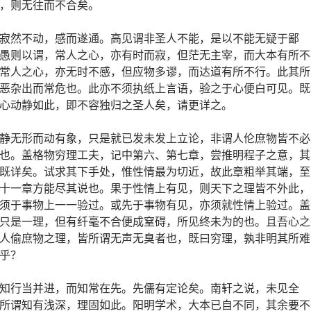
，则无往而不合矣。
寂然不动，感而遂通。高见谓非圣人不能，是以不能无疑于鄙
愚则以谓，常人之心，亦有时而寂，但茫无主宰，而大本有所不
常人之心，亦无时不感，但应物多谬，而达道有所不行。此其所
恶杂出而常危也。此亦不须执纸上言语，验之于心便白可见。既
心动静如此，即不容独归之圣人矣，请更详之。
静无形而动有象，只是就已发未发上立论，非谓人伦庶物皆不必
也。盖格物穷理工夫，记中第六、第七章，尝推明程子之意，其
既详矣。试求其下手处，惟性情最为切近，故此章粗举其端，至
十一章方能尽其说也。果于性情上有见，则天下之理皆不外此，
须于事物上一一验过。或先于事物有见，亦须就性情上验过。盖
只是一理，但有纤毫不合便成窒碍，所见终未为的也。且吾心之
人偷庶物之理，皆所谓无声无臭者也，既曰穷理，孰非明其所难
乎？
知行当并进，而知常在先。先儒有定论矣。南轩之说，未见全
所谓知有浅深，理固如此。阳明学术，大本已自不同，其余要不