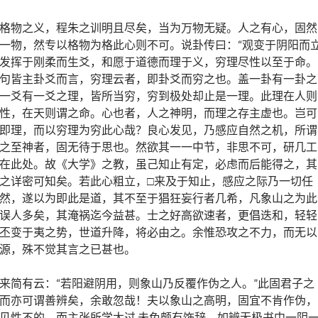
格物之义，程朱之训明且尽矣，当为万物无疑。人之有心，固然
一物，然专以格物为格此心则不可。说卦传曰：“观变于阴阳而
发挥于刚柔而生爻，和愿于道德而理于义，穷理尽性以至于命。
句皆主卦爻而言，穷理云者，即卦爻而穷之也。盖一卦有一卦之
一爻有一爻之理，皆所当穷，穷到极处却止是一理。此理在人则
性，在天则谓之命。心也者，人之神明，而理之存主虚也。岂可
即理，而以穷理为穷此心哉？良心发见，乃感应自然之机，所谓
之至神者，固无待于思也。然欲其一一中节，非思不可，研几工
在此处。故《大学》之教，虽己知止有定，必虑而后能得之，其
之详密可知矣。若此心粗立，□来及于知止，感应之际乃一切任
然，遂以为即此是道，其不至于猖狂妄行者几希，凡象山之为此
误人多矣，其淹祸迄今益甚。士之好高欲速者，更倡迭和，轻轻
丕变于夷之势，世道升降，将必由之。余惟恐攻之不力，而无以
源，殊不觉其言之已甚也。
来简有云：“若阳避阴用，则象山乃反覆作伪之人。”此固君子之
而亦可谓善辨矣，余敢忽哉！夫以象山之高明，固宜不肯作伪，
见性不的，而主张所学太过,未免颇有饰辞。如辨无极书中一阴