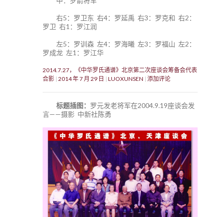
中：罗箭将军
右5：罗卫东 右4：罗延禹 右3：罗克和 右2：
罗卫 右1：罗江润
左5：罗训森 左4：罗海曦 左3：罗福山 左2：
罗成龙 左1：罗江华
2014.7.27，《中华罗氏通谱》北京第二次座谈会筹备会代表
合影
2014 年 7 月 29 日
LUOXUNSEN
添加评论
标题插图：
罗元发老将军在2004.9.19座谈会发
言——摄影 中新社陈勇