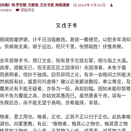
庵存稿》明·罗钦顺
,
文献卷
,
文论书表
,
网络通谱
2014 年 9 月 30 日
UNSEN
添加评论
又 戊 子 冬
侧闻旌麾伊避，计不日当临敝邑。甚欲一瞻德范，以慰多年渴仰
。奈病骨支离，艰于远出，咫尺千里，怅惘曷胜！伏惟亮察。
去年尝辱手书，预订文会，殆有意乎左提右挈，相与偕之大道。
良厚，感戢无已，但无若区区之固滞何！夫固滞者，未免于循
而高明者，恒妙于独得。窃恐异同之论，有非一会晤间之所能决
然病既有妨，盛意何可虚辱？辙以近来鄙说敷段，奉尘尊览，及
覆高论有不能无疑者，亦条为一段，具如别幅。固知未能仰契尊
将不免为覆瓿之具，亦姑效其愚而已。虽然愚者千虑，容有一
先睽后合，尚不能无望于高明。伏希裁择，幸甚。
物者，意之用也。格者，正也，正其不正以归于正也。此执事格
调也。向蒙惠教，有云：“格物者，格其心之物也，格其意之物
格其知之物也。正心者，正其物之心也。诚意者，诚其物之意