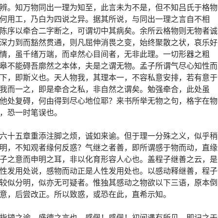
辨。知万物同出一理为知至，此言未为不是，但不知吕氏于格物
何用工，乃白为四说之异。据其所说，与同出一理之言自不相
陈序以牵合二字断之，可谓切中其病矣。余所云格物则无物者诚
深力到而豁然贯通，则凡屈伸消畏之变，始终聚散之状，哀乐好
情，虽千绪万端，而卓然心目间者，无非此理。一切形器之粗
皋不能碍吾廓然之本体，夫是之谓无物。孟子所谓气尽心知性而
下，即斯义也。天人物我，其理本一，不容私意安排，若有意于
我而一之，即是牵合之私，非自然之谓矣。勉强牵合，此处虽
他处复碍，何由得到尽心地位耶？来书所举无物之句，格字在物
，恐一时笔误也。
六十五章重添注脚之烦，诚如来谕。但于理一分殊之义，似乎稍
明，不知观者缘何反惑？气继之者善，即所谓感于物而动，直缘
子之意而申明之耳，非以化育形容人心也。盖程子继善之云，是
性发用处说，感物而动正是人性发用处也。以感动释继善，程子
较似分明，似亦无可疑者。惟独其感动之物欲以下三语，原本倒
意，后尝改正。所以致惑，或恐在此，直希示知。
指擿之谕，盛德之言也。感佩！感佩！初间遇有所见，即记之于