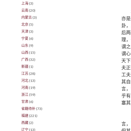
上海
(3)
云南
(20)
内蒙古
(3)
亦是
北京
(5)
卦，
天津
(3)
后两
宁夏
(6)
理，
山东
(9)
谓之
山西
(15)
谓心
广西
(32)
天下
新疆
(1)
夫正
江苏
(28)
工夫
河北
(13)
其自
河南
(19)
言，
浙江
(59)
乎有
甘肃
(6)
塞其
省籍待补
(73)
福建
(221)
西藏
(2)
言，
辽宁
(13)
但其