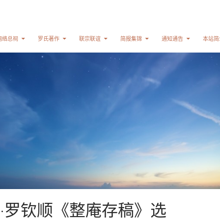
网络总祠
罗氏著作
联宗联谊
简报集锦
通知通告
本站简
·罗钦顺《整庵存稿》选