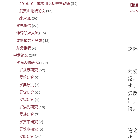
2016.10，武夷山论坛筹备动态
(59)
《整
LUOX
武夷山论坛论文
(16)
南北鸿雁
(56)
贺电贺信
(26)
诗词联对交流
(56)
续修捐款芳名录
(13)
财务报表
(6)
之怀
学术论文
(299)
罗氏人物研究
(179)
罗从彦研究
(52)
为爱
罗伦研究
(9)
常，
罗典研究
(7)
也。
罗含研究
(66)
尝反
罗宪研究
(4)
旨，
罗洪先研究
(19)
得，
罗珠研究
(7)
罗贯中研究
(7)
罗钦顺研究
(5)
物之
罗隐研究
(20)
也，