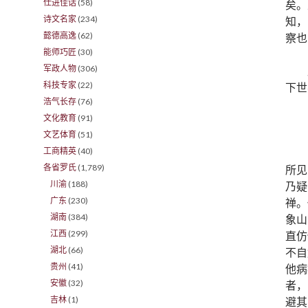
仕进佳话
(58)
矣。
诗文名家
(234)
知，
懿德高逸
(62)
察也
能师巧匠
(30)
军政人物
(306)
科技专家
(22)
下世
浩气长存
(76)
文化教育
(91)
文艺体育
(51)
工商精英
(40)
各省罗氏
(1,789)
所见
川渝
(188)
乃疑
广东
(230)
禅。
湖南
(384)
象山
江西
(299)
直仿
湖北
(66)
不自
贵州
(41)
他病
安徽
(32)
者，
吉林
(1)
避其