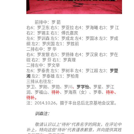
前排中：罗 箭
右6：罗卫东 右5：罗亚拉 右4：罗海曦 右3：罗 江
右2：罗锡主 右1：傅氏嘉宾
左6：罗训森 左5：罗成龙 左4：罗国冰 左3：罗成
纲 左2：罗庆国 左1：罗胜前
二排右中：罗 华
右6：罗发银 右5：罗扬锋 右4：罗汉泉 右3：罗在
砚 右2：罗 芬 右1：罗真理
二排左中：罗文举
左6：罗泰贵 左5：罗树丰 左4：罗江超 左3：
罗楚
湘
左2：罗泰雄 左1：罗柏青
三排从右往左：
罗卫、罗刚、罗勋、罗川
、
罗学怡、
罗星、罗江
润、罗福山、
待补
、罗海燕（女）、罗奉、
待补、
待补。
注：2014.10.26，摄于丰台总后北京基地会议室。
训森注：
敬请认识以上“待补”代表名字的网友，在评论中
补上，特向这些“待补”代表谨表歉意，并向提供其姓