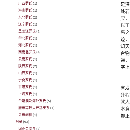
广西罗氏
(1)
足深
海南罗氏
(1)
处若
东北罗氏
(2)
应，
辽宁罗氏
(1)
以工
黑龙江罗氏
(1)
恶之
华北罗氏
(1)
迹，
河北罗氏
(1)
知天
西南北罗氏
(4)
合物
云南罗氏
(1)
通，
陕西罗氏
(2)
字上
山西罗氏
(1)
宁夏罗氏
(1)
甘肃罗氏
(1)
有发
上海罗氏
(1)
升程
台港澳及海外罗氏
(5)
就人
唐宋等较大开基支系
(1)
本意
寻根问祖
(1)
却正
附录
(53)
编委会简介
(7)