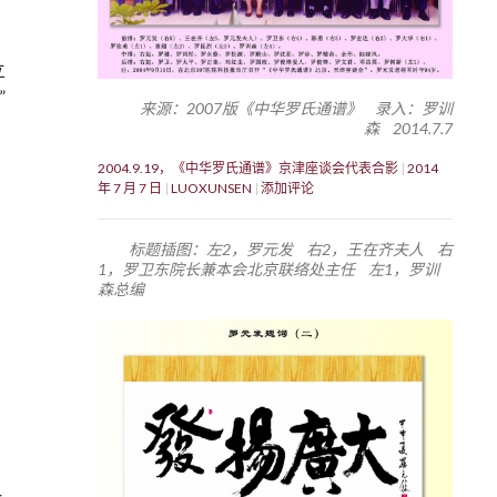
立
”
来源：2007版《中华罗氏通谱》 录入：罗训
森 2014.7.7
2004.9.19，《中华罗氏通谱》京津座谈会代表合影
2014
年 7 月 7 日
LUOXUNSEN
添加评论
标题插图：左2，罗元发 右2，王在齐夫人 右
1，罗卫东院长兼本会北京联络处主任 左1，罗训
森总编
一