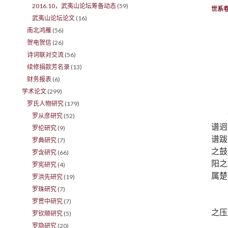
2016.10，武夷山论坛筹备动态
(59)
世系
武夷山论坛论文
(16)
南北鸿雁
(56)
贺电贺信
(26)
诗词联对交流
(56)
续修捐款芳名录
(13)
财务报表
(6)
学术论文
(299)
罗氏人物研究
(179)
罗从彦研究
(52)
谱迥
罗伦研究
(9)
谱跋
罗典研究
(7)
之鼓
罗含研究
(66)
阳之
罗宪研究
(4)
属楚
罗洪先研究
(19)
罗珠研究
(7)
罗贯中研究
(7)
之压
罗钦顺研究
(5)
罗隐研究
(20)