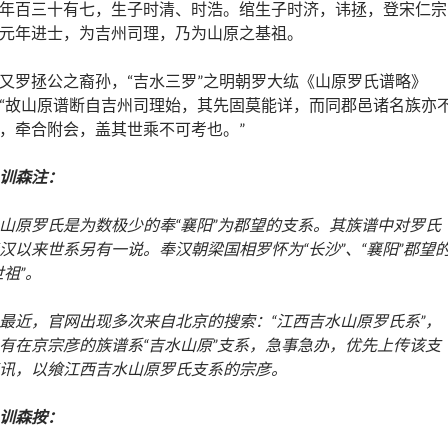
年百三十有七，生子时清、时浩。绾生子时济，讳拯，登宋仁宗
元年进士，为吉州司理，乃为山原之基祖。
又罗拯公之裔孙，“吉水三罗”之明朝罗大纮《山原罗氏谱略》
“故山原谱断自吉州司理始，其先固莫能详，而同郡邑诸名族亦
，牵合附会，盖其世乘不可考也。”
训森注：
山原罗氏是为数极少的奉“襄阳”为郡望的支系。其族谱中对罗氏
汉以来世系另有一说。奉汉朝梁国相罗怀为“长沙”、“襄阳”郡望
世祖”。
最近，官网出现多次来自北京的搜索：“江西吉水山原罗氏系”，
有在京宗彦的族谱系“吉水山原”支系，急事急办，优先上传该支
讯，以飨江西吉水山原罗氏支系的宗彦。
训森按：