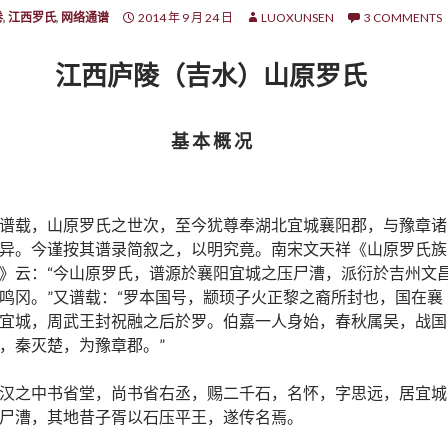
卷
,
江西罗氏
,
网络通谱
2014 年 9 月 24 日
LUOXUNSEN
3 COMMENTS
江西庐陵（吉水）山原罗氏
基 本 概 况
谱载，山原罗氏之世次，至今犹尊奉湖北宜城襄阳郡，与豫章诸
异。今谨按其谱录简叙之，以明究竟。南宋文天祥《山原罗氏族
》云：“今山原罗氏，谱源於襄阳宜城之压尸漕，派衍於吉州文
鸣冈。”又谱载：“罗本国号，颛顼子火正黎之裔所封也，国在襄
宜城，周武王封祝融之后於罗。伯嘉一人身始，春秋属吴，战国
，秦灭楚，为豫章郡。”
汉之中书省堂，尚书省右丞，赐二千石，名怀，字思远，居宜城
尸漕，其地昔子胥以石压平王，遂传名焉。