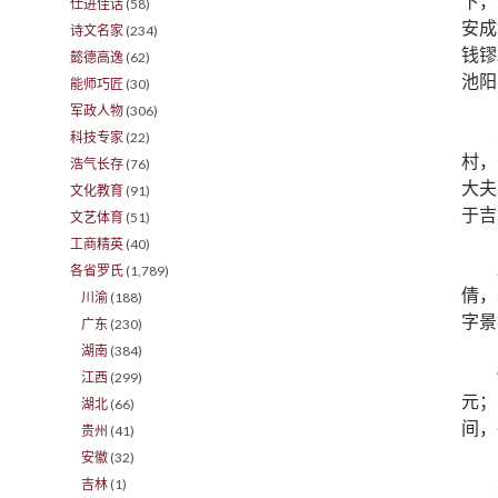
下，
仕进佳话
(58)
安成
诗文名家
(234)
钱镠
懿德高逸
(62)
池阳
能师巧匠
(30)
军政人物
(306)
科技专家
(22)
村，
浩气长存
(76)
大夫
文化教育
(91)
于吉
文艺体育
(51)
工商精英
(40)
各省罗氏
(1,789)
倩，
川渝
(188)
字景
广东
(230)
湖南
(384)
江西
(299)
元；
湖北
(66)
间，
贵州
(41)
安徽
(32)
吉林
(1)