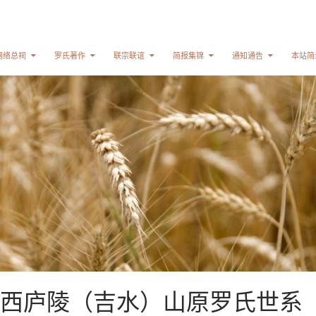
网络总祠
罗氏著作
联宗联谊
简报集锦
通知通告
本站简
西庐陵（吉水）山原罗氏世系