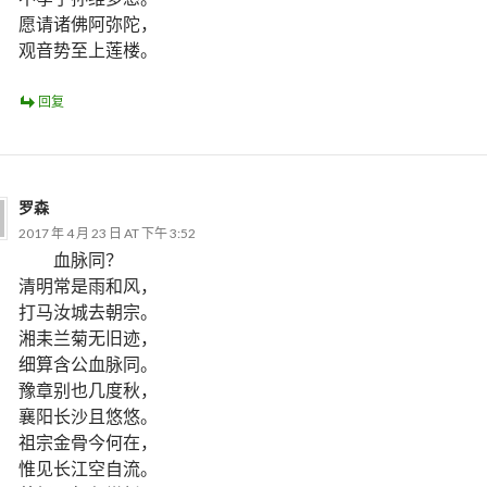
愿请诸佛阿弥陀，
观音势至上莲楼。
回复
罗森
2017 年 4 月 23 日 AT 下午 3:52
血脉同？
清明常是雨和风，
打马汝城去朝宗。
湘耒兰菊无旧迹，
细算含公血脉同。
豫章别也几度秋，
襄阳长沙且悠悠。
祖宗金骨今何在，
惟见长江空自流。