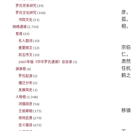
罗氏世系研究
(39)
彦，
罗氏文化研究
(106)
孤，
书院文化
(21)
相，
网络通谱
(2,730)
卷首
(33)
名人题词
(10)
宗伯
重要图文
(12)
仁，
前言序文
(10)
肃然
2007年版《中华罗氏通谱》总目录
(1)
任杭
渊源卷
(6)
鹤之
罗氏起源
(2)
播迁分布
(2)
发展简史
(1)
人物卷
(2,348)
鸿儒硕彦
(56)
移镇
王侯卿相
(175)
将帅武勇
(279)
忠义循良
(672)