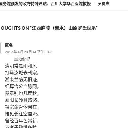
国务院颁发的政府特殊津贴、西川大学华西医院教授——罗炎杰
THOUGHTS ON “江西庐陵（吉水）山原罗氏世系”
匿名
2017 年 4 月 23 日 AT 下午 3:49
血脉同？
清明常是雨和风，
打马汝城去朝宗。
湘耒兰菊无旧迹，
细算含公血脉同。
豫章别也几度秋，
襄阳长沙且悠悠。
祖宗金骨今何在，
惟见长江空自流。
曾经百年色常新，
不孝子孙维多愁。