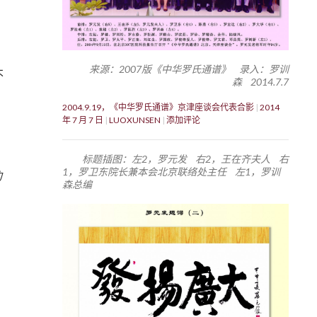
来源：2007版《中华罗氏通谱》 录入：罗训
不
森 2014.7.7
2004.9.19，《中华罗氏通谱》京津座谈会代表合影
2014
年 7 月 7 日
LUOXUNSEN
添加评论
标题插图：左2，罗元发 右2，王在齐夫人 右
1，罗卫东院长兼本会北京联络处主任 左1，罗训
的
森总编