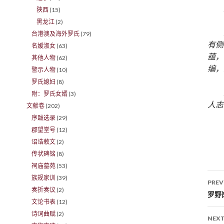
陕西
(15)
黑龙江
(2)
台港澳及海外罗氏
(79)
有侧
名嫒淑女
(63)
蕴，
其他人物
(62)
编，
警示人物
(10)
罗氏媳妇
(8)
附：罗氏女婿
(3)
人志
文献卷
(202)
序跋选录
(29)
郡望堂号
(12)
诏诰敕文
(2)
传状碑铭
(8)
祠庙墓苑
(53)
族规家训
(39)
PREV
奏折奏议
(2)
Po
罗野
文论书表
(12)
诗词曲赋
(2)
NEXT