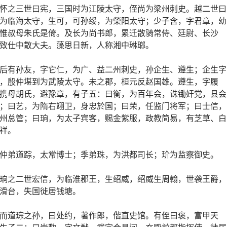
怀之三世曰宪，三国时为江陵太守，侄尚为梁州刺史。越二世曰
为临海太守，生可，可孙绥，为榮阳太守；少子含，字君章，幼
惟叔母朱氏是倚。及长为尚书郎，累迁散骑常侍、廷尉、长沙
致仕中散大夫。藻思日新，人称湘中琳瑯。
后有孙友，字它仁，为广、益二州刺史，孙企生、遵生；企生字
，殷仲堪到为武陵太守。未之郡，桓元反赵国雄。遵生，字履
携母胡氏，避豫章，有子五：曰衡，为百年会，诛锄奸党，县会
；曰艺，为隋右翊卫，身忠於国；曰荣，任监门将军；曰士信，
州总管；曰珦，为太子宾客，赐金紫服，政教简易，有芝草、白
祥。
仲弟道踪，太常博士；季弟珠，为洪都司长；玠为监察御史。
珦之二世宏信，为临淮郡王，生绍威，绍威生周翰，世袭王爵，
滑台，失国徙居钱塘。
而道琮之孙，曰处约，著作郎，偕直史馆。有侄曰褒，富甲天