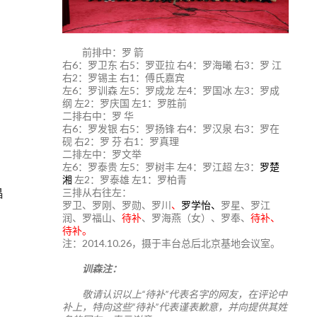
前排中：罗 箭
右6：罗卫东 右5：罗亚拉 右4：罗海曦 右3：罗 江
右2：罗锡主 右1：傅氏嘉宾
左6：罗训森 左5：罗成龙 左4：罗国冰 左3：罗成
纲 左2：罗庆国 左1：罗胜前
二排右中：罗 华
右6：罗发银 右5：罗扬锋 右4：罗汉泉 右3：罗在
砚 右2：罗 芬 右1：罗真理
二排左中：罗文举
左6：罗泰贵 左5：罗树丰 左4：罗江超 左3：
罗楚
湘
左2：罗泰雄 左1：罗柏青
三排从右往左：
昌
罗卫、罗刚、罗勋、罗川
、
罗学怡、
罗星、罗江
润、罗福山、
待补
、罗海燕（女）、罗奉、
待补、
待补。
注：2014.10.26，摄于丰台总后北京基地会议室。
训森注：
敬请认识以上“待补”代表名字的网友，在评论中
补上，特向这些“待补”代表谨表歉意，并向提供其姓