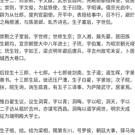
生子二：曰崇勲，字文猷，武宗会昌间，充殿前都指挥使，徙居
；崇则，字文俊，为盐铁使，生子曰隐，字昭谏。僖宗光启中，
辟为从仕郎，度判官副使。开平中，表授给事中，召不行，避於
之梅根浦，与族弟邺、虬齐诗名。生子塞翁，字世侃。
崇勲之子室翁，字世修；世修生京；京入湘，展先墓，居田族
生颖均，宣宗朝登大中八年进士；子珫，字伯寓，为昭宗朝光禄
；珫生铨，字如王，梁贞明年避后唐兵，寻吉州故宅未妥，卜居
城西大巷口。
后铨生十三郎、十七郎。十七郎徙剑南，生子道；道生晖，字景
善书。十三郎生延，徙还压尸漕，生子白翟，字景旭；次子皖，
扶，皖生询，询生庭直，有五子三译事，为庐陵武守，居家焉。
惟白翟生议，议生洞霄，字以青；洞晦，字以昭；洞天，字以
二子访从祖於吉州，亦谋宅西昌。洞晦以道学闻世，明宗天成
征为端明殿大学士。
生子绾、结。结为梁相，赐第东川，号罗侯，朝廷大事，驿马询