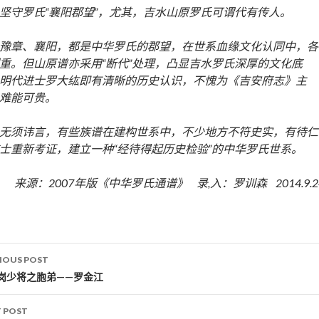
坚守罗氏“襄阳郡望”，尤其，吉水山原罗氏可谓代有传人。
豫章、襄阳，都是中华罗氏的郡望，在世系血缘文化认同中，各
重。但山原谱亦采用“断代”处理，凸显吉水罗氏深厚的文化底
明代进士罗大纮即有清晰的历史认识，不愧为《吉安府志》主
难能可贵。
无须讳言，有些族谱在建构世系中，不少地方不符史实，有待仁
士重新考证，建立一种“经待得起历史检验”的中华罗氏世系。
来源：2007年版《中华罗氏通谱》 录,入：罗训森 2014.9.2
IOUS POST
st navigation
岗少将之胞弟——罗金江
 POST