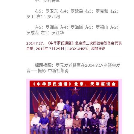
中：罗箭将军
右5：罗卫东 右4：罗延禹 右3：罗克和 右2：
罗卫 右1：罗江润
左5：罗训森 左4：罗海曦 左3：罗福山 左2：
罗成龙 左1：罗江华
2014.7.27，《中华罗氏通谱》北京第二次座谈会筹备会代表
合影
2014 年 7 月 29 日
LUOXUNSEN
添加评论
标题插图：
罗元发老将军在2004.9.19座谈会发
言——摄影 中新社陈勇