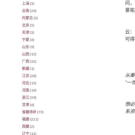
问，
上海
(3)
景祐
云南
(20)
内蒙古
(3)
北京
(5)
云：
天津
(3)
可得
宁夏
(6)
山东
(9)
山西
(15)
广西
(32)
新疆
(1)
从秦
江苏
(28)
“一
河北
(13)
河南
(19)
浙江
(59)
想必
甘肃
(6)
系资
省籍待补
(73)
福建
(221)
西藏
(2)
辽宁
(13)