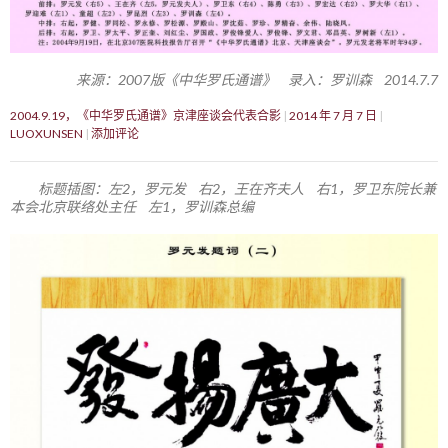
来源：2007版《中华罗氏通谱》 录入：罗训森 2014.7.7
2004.9.19，《中华罗氏通谱》京津座谈会代表合影
2014 年 7 月 7 日
LUOXUNSEN
添加评论
标题插图：左2，罗元发 右2，王在齐夫人 右1，罗卫东院长兼
本会北京联络处主任 左1，罗训森总编