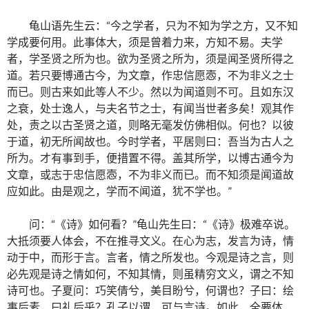
龟山语先生云：“今之学者，只为不知为学之方，又不知
学成要何用。此事体大，须是曾着力来，方知不易。夫学
者，学圣贤之所为也。欲为圣贤之所为，须是闻圣贤所得之
道。若只要博通古今，为文章，作忠信愿悫，不为非义之士
而已。则古来如此等人不少。然以为闻道则不可。且如东汉
之衰，处士逸人，与夫名节之士，有闻当世者多矣！观其作
处，责之以古圣贤之道，则略无毫发仿佛相似。何也？以彼
于道，初无所闻故也。今时学者，平居则曰：吾当为古人之
所为。才有事到手，便措置不得。盖其所学，以博古通今为
文章，或志于忠信愿悫，不为非义而已。而不知须是闻道故
应如此。由是观之，学而不闻道，犹不学也。”
问：“《诗》如何看？”龟山先生曰：“《诗》极难卒说。
大抵须要人体会，不在推寻文义。在心为志，发言为诗，情
动于中，而形于言。言者，情之所发也。今观是诗之言，则
必先观是诗之情如何，不知其情，则虽精穷文义，谓之不知
诗可也。子夏问：巧笑倩兮，美目盼兮，何谓也？子曰：绘
事后素，曰礼后乎？孔子以谓，可与言诗。如此，全要体