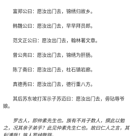
富郑公曰：愿汝出门去，锦绣归故乡。
韩魏公曰：愿汝出门去，早早拜员郎。
范文正公曰：愿汝出门去，翰林著文章。
曾公亮曰：愿汝出门去，锦绣为肝肠。
陈了斋曰：愿汝出门去，柱石镇岩廊。
真德秀曰：愿汝出门去，德行重八方。
其后苏东坡打浑示子苏迈曰：愿汝出门去，毋玷辱爷
娘。
罗古人，即仲素先生也。族有不肖子数人，撰此以勉
之，况其亲子弟乎？此见仲素先生仁也。故曰仁人之言，其
利溥哉！族人罗绰敬跋。