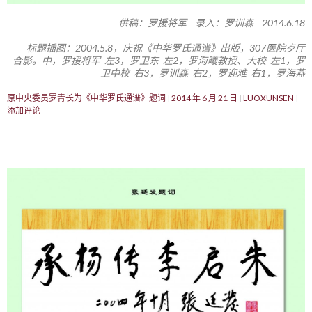
供稿：罗援将军 录入：罗训森 2014.6.18
标题插图：2004.5.8，庆祝《中华罗氏通谱》出版，307医院歺厅
合影。中，罗援将军 左3，罗卫东 左2，罗海曦教授、大校 左1，罗
卫中校 右3，罗训森 右2，罗迎难 右1，罗海燕
原中央委员罗青长为《中华罗氏通谱》题词
2014 年 6 月 21 日
LUOXUNSEN
添加评论