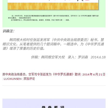
训森注：
韩同根大校时任张廷发将军（中共中央政治局原委员）秘书，慧
眼识文化，从笔者提供的几个题词稿中，一眼选中，为《中华罗氏通
谱》增添了厚重的历史价值。
供稿：韩同根空军大校 录入：罗训森 2014.6.18
原中央政治局委员、空军司令张廷发为《中华罗氏通谱》题词
2014 年 6 月 21 日
LUOXUNSEN
添加评论