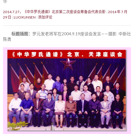
华
2014.7.27，《中华罗氏通谱》北京第二次座谈会筹备会代表合影
2014 年 7 月
29 日
LUOXUNSEN
添加评论
标题插图：
罗元发老将军在2004.9.19座谈会发言——摄影 中新社
陈勇