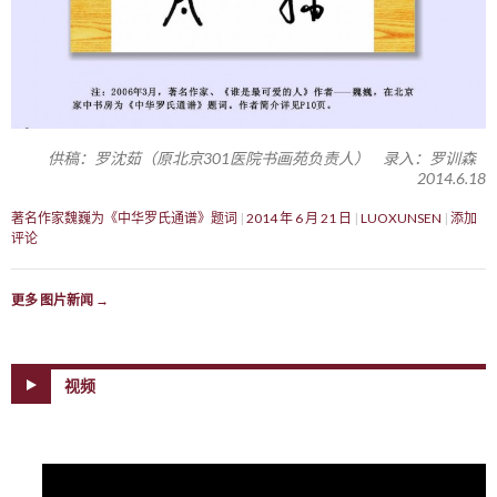
供稿：罗沈茹（原北京301医院书画苑负责人） 录入：罗训森
2014.6.18
著名作家魏巍为《中华罗氏通谱》题词
2014 年 6 月 21 日
LUOXUNSEN
添加
评论
更多 图片新闻
→
视频