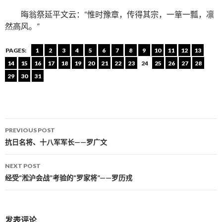
晦翁祭延平文云：“惟时豫章，传得其宗，一箪一瓢，凛
然高风。”
PAGES:
1
2
3
4
5
6
7
8
9
10
11
12
13
14
15
16
17
18
19
20
21
22
23
24
25
26
27
28
29
30
31
PREVIOUS POST
Post navigation
抗日名将、十八军军长——罗广文
NEXT POST
经受“淞沪会战”考验的“罗家将”——罗历戎
发表评论