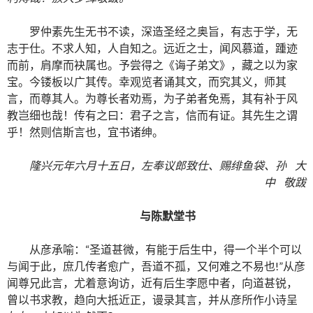
罗仲素先生无书不读，深造圣经之奥旨，有志于学，无
志于仕。不求人知，人自知之。远近之士，闻风慕道，踵迹
而前，肩摩而袂属也。予尝得之《诲子弟文》，藏之以为家
宝。今镂板以广其传。幸观览者诵其文，而究其义，师其
言，而尊其人。为尊长者劝焉，为子弟者免焉，其有补于风
教岂细也哉！传有之曰：君子之言，信而有证。其先生之谓
乎！然则信斯言也，宜书诸绅。
隆兴元年六月十五日，左奉议郎致仕、赐绯鱼袋、孙 大
中 敬跋
与陈默堂书
从彦承喻：“圣道甚微，有能于后生中，得一个半个可以
与闻于此，庶几传者愈广，吾道不孤，又何难之不易也!”从彦
闻尊兄此言，尤着意询访，近有后生李愿中者，向道甚锐，
曾以书求教，趋向大抵近正，谩录其言，并从彦所作小诗呈