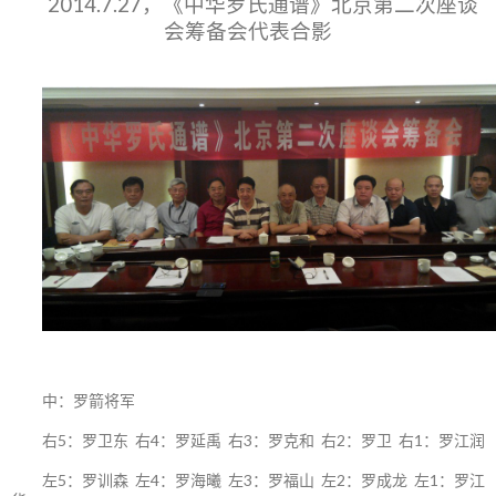
2014.7.27，《中华罗氏通谱》北京第二次座谈
会筹备会代表合影
中：罗箭将军
右5：罗卫东 右4：罗延禹 右3：罗克和 右2：罗卫 右1：罗江润
左5：罗训森 左4：罗海曦 左3：罗福山 左2：罗成龙 左1：罗江