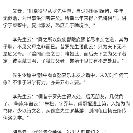
又云：“侗幸得早从罗先生游，自少时粗闻端绪，中年一
无似助，为世事洪汨者甚矣。所幸比年来得吾元晦相与，讲
学于颓堕中，复此激发，恐庶几于晚境也。”
李先生云：“舜之所以能使瞽瞍底豫者尽事亲之道，其为
子职，不见父母之非而已。昔罗先生语此云：只为天下无不
是底父母。了翁闻而善之曰：唯如此，而后天下之为父子者
定，彼臣弑其君，子弑其父者，尝始于见其有不是处耳。”
先生令愿中“静中看喜怒哀乐未发之谓中，未发时作何气
象？不惟于进学有力，亦是养心之要。”
李先生云：“侗昔于罗先生得入处，后无朋友，几仗倒
了。”晦庵年谱云：“朱松，字乔年，甫冠擢进士第，入馆为尚
书郎。少以诗文名，从豫章先生罗某游，则闻龟山杨氏所传
伊洛之学。”
晦翁云：“罗公清介绝俗，虽里人鲜克知之。”