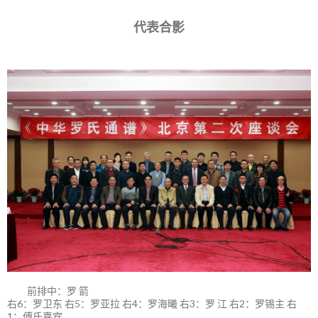
代表合影
前排中：罗 箭
右6：罗卫东 右5：罗亚拉 右4：罗海曦 右3：罗 江 右2：罗锡主 右
1：傅氏嘉宾