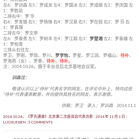
左6：罗训森 左5：罗成龙 左4：罗国冰 左3：罗成纲 左2：罗庆国 左
1：罗胜前
二排右中：罗 华
右6：罗发银 右5：罗扬锋 右4：罗汉泉 右3：罗在砚 右2：罗 芬 右
1：罗真理
二排左中：罗文举
左6：罗泰贵 左5：罗树丰 左4：罗江超 左3：
罗楚湘
左2：罗泰雄 左
1：罗柏青
三排从右往左：
罗卫、罗刚、罗勋、罗川
、
罗学怡、
罗星、罗江润、罗福山、
待补
、
罗海燕（女）、罗奉、
待补、待补。
注：2014.10.26，摄于丰台总后北京基地会议室。
训森注：
敬请认识以上“待补”代表名字的网友，在评论中补上，特向这些
“待补”代表谨表歉意，并向提供其姓名的网友，表示谢意。
供稿：罗卫 录入：罗训森 2014.11.1
2014.10.26，《罗氏通谱》北京第二次座谈会代表合影
2014 年 11 月 1 日
LUOXUNSEN
5 COMMENTS