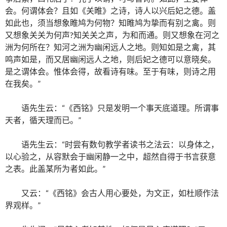
会。何谓体会？且如《关睢》之诗，诗人以兴后妃之德。盖
如此也，须当想象睢鸠为何物？知睢鸠为挚而有别之禽。则
又想象关关为何声?知关关之声，为和而通。则又想象在河之
洲为何所在？知河之洲为幽闲远人之地。则知如是之禽，其
鸣声如是，而又居幽闲远人之地，则后妃之德可以意晓矣。
是之谓体会。惟体会得，故看诗有味。至于有味，则诗之用
在我矣。”
语先生云：“《西铭》只是发明一个事天底道理。所谓事
天者，循天理而已。”
语先生云：“时尝有数句教学者读书之法云：以身体之，
以心验之，从容默会于幽闲静一之中，超然自得于书言获意
之表。此盖某所为者如此。”
又云：“《西铭》会古人用心要处，为文正，如杜顺作法
界观样。”