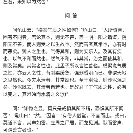
左右，未知以为然否？
问 答
问龟山云：“横渠气质之性如何？”龟山曰：“人所资禀，
固有不同者。若论其本，则无不善，盖一阴一阳之谓道，阴
阳无不善，而人则受之以生故也。然而善者其常也，亦有时
而恶矣。犹人之生也，气得其和，则为安乐人。及其有疾
也，以气不和而然也。然气不和，非其常，治之而使其和，
则及常矣。其常者性也，此孟子所以言性善也。横渠说气质
之性，亦云人之性，有刚柔缓急，强弱昏明而已。非谓天地
之见然也。今夫水清者，其常然也。至于湛浊，则沙泥混之
矣。沙泥既去，其清者自若也。是故君子于气质之性，必有
以变之，其澄浊而水清之义欤!”
问：“知微之显，莫只是戒慎其所不睹，恐惧其所不闻
否？”龟山曰：“然。”因言：“有僧人僧堂，不言而出。或曰，
莫道不言，其声如雷。庄周之尸居，而龙见渊。默而雷声，
可谓善言者也。”