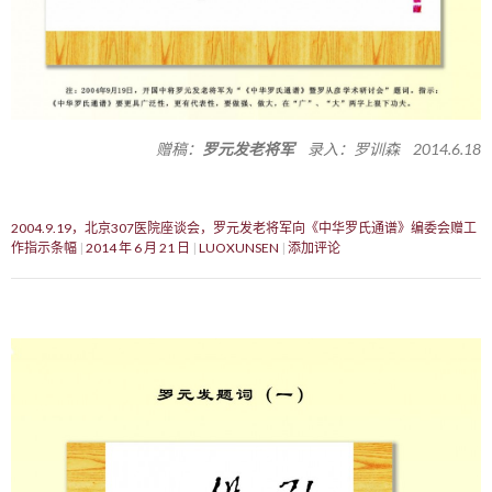
赠稿：
罗元发老将军
录入：罗训森 2014.6.18
2004.9.19，北京307医院座谈会，罗元发老将军向《中华罗氏通谱》编委会赠工
作指示条幅
2014 年 6 月 21 日
LUOXUNSEN
添加评论