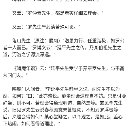
又云：“罗仲素先生，都是着实仔细去理会。”
又云：“罗先生严毅清苦殊可畏。”
龟山先生（原注：脱句）“潜思力行、任重诣极，如罗公
者一人而已。”罗博文云：“延平先生之传，乃某伯祖先生之
道，河洛之学源流深远。”
《晦庵年谱》云：“延平先生受学于豫章罗先生，与韦斋
为同门友。”
晦庵门人间云：“李延平先生静坐之说，闻先生不以为
然，如何？”曰：“此亦难说。静坐理会道理自不妨。只是讨要
静坐，则不可。若理会得道理明透，自然是静。尝见李先生
说，旧见罗先生云说春秋颇觉未甚惬意，不知到罗浮极静
后，义理会得如何？某心尝疑之。以今观之，是如此。盖心
下热闹，如何看得道理出。”