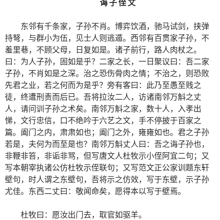
诲 子 侄 文
东邻有千条家，子孙不肖。博弈饮酒，驰马试剑，挟弹
持弩，与群小为伍，见士人则逃遁。西邻有百贯家子孙，不
羞里巷，不顾父母，日复如是。诸子前行，路人肉杖之。
曰：为人子孙，固如是乎？二家之长，一日聚议曰：吾二家
子孙，不肖如是之深。治之恐伤骨肉之情；不治之，则恐败
先君之业，若之何而为是乎？旁有客曰：此乃至愚至贱之
徒，终遭刑责而后已。吾将拉汝二人，访诸南邻万斛之丈
人，请问训子孙之术矣。南邻万斛之家，数十人，入孝出
悌，文行忠信，口不绝吟于六艺之文，手不停披于百家之
篇。阖门之内，肃肃如也；阖门之外，雍雍如也。君之子孙
若是，夫何为而至是也？南邻万斛丈人曰：吾之诲子孙也，
非鞭非笞，非诟非骂，但写唐文人杜牧示小侄阿宜二句；又
写本朝宰执诸公仿杜牧示侄联句；又写范文正公家训题东轩
壁句，时人谓之东壁句，吾将示之仿效，写于东壁，示子孙
尤佳。东西二丈曰：敬闻命矣，愿得本以写于壁焉。
杜牧曰：愿汝出门去，取官如驱羊。