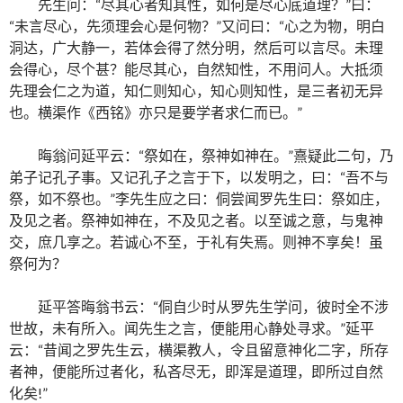
先生问：“尽其心者知其性，如何是尽心底道理？”曰：
“未言尽心，先须理会心是何物？”又问曰：“心之为物，明白
洞达，广大静一，若体会得了然分明，然后可以言尽。未理
会得心，尽个甚？能尽其心，自然知性，不用问人。大抵须
先理会仁之为道，知仁则知心，知心则知性，是三者初无异
也。横渠作《西铭》亦只是要学者求仁而已。”
晦翁问延平云：“祭如在，祭神如神在。”熹疑此二句，乃
弟子记孔子事。又记孔子之言于下，以发明之，曰：“吾不与
祭，如不祭也。”李先生应之曰：侗尝闻罗先生曰：祭如庄，
及见之者。祭神如神在，不及见之者。以至诚之意，与鬼神
交，庶几享之。若诚心不至，于礼有失焉。则神不享矣！虽
祭何为？
延平答晦翁书云：“侗自少时从罗先生学问，彼时全不涉
世故，未有所入。闻先生之言，便能用心静处寻求。”延平
云：“昔闻之罗先生云，横渠教人，令且留意神化二字，所存
者神，便能所过者化，私吝尽无，即浑是道理，即所过自然
化矣!”