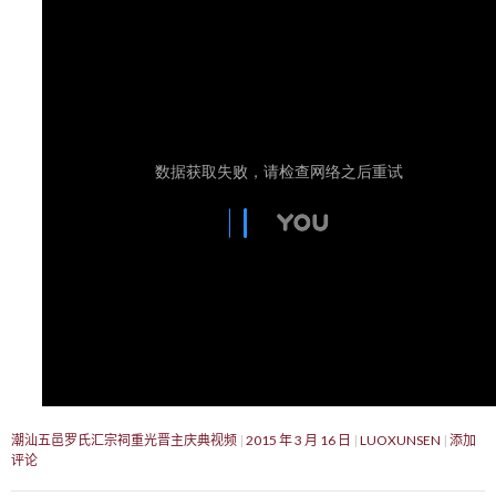
潮汕五邑罗氏汇宗祠重光晋主庆典视频
2015 年 3 月 16 日
LUOXUNSEN
添加
评论