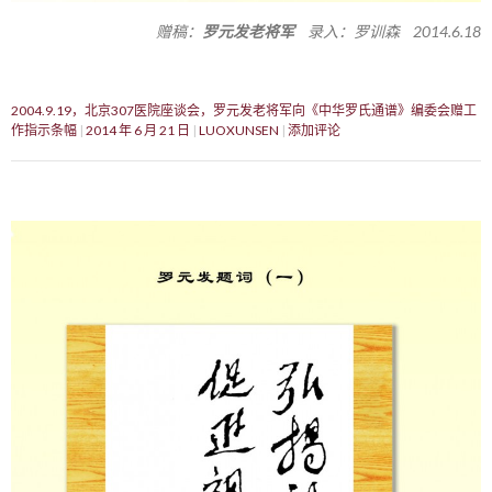
赠稿：
罗元发老将军
录入：罗训森 2014.6.18
2004.9.19，北京307医院座谈会，罗元发老将军向《中华罗氏通谱》编委会赠工
作指示条幅
2014 年 6 月 21 日
LUOXUNSEN
添加评论