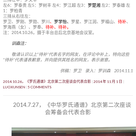
左6：罗泰贵 左5：罗树丰 左4：罗江超 左3：
罗楚湘
左2：罗泰雄 左
1：罗柏青
三排从右往左：
罗卫、罗刚、罗勋、罗川
、
罗学怡、
罗星、罗江润、罗福山、
待补
、
罗海燕（女）、罗奉、
待补、待补。
注：2014.10.26，摄于丰台总后北京基地会议室。
训森注：
敬请认识以上“待补”代表名字的网友，在评论中补上，特向这些
“待补”代表谨表歉意，并向提供其姓名的网友，表示谢意。
供稿：罗卫 录入：罗训森 2014.11.1
2014.10.26，《罗氏通谱》北京第二次座谈会代表合影
2014 年 11 月 1 日
LUOXUNSEN
5 COMMENTS
2014.7.27，《中华罗氏通谱》北京第二次座谈
会筹备会代表合影