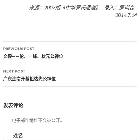
来源：2007版《中华罗氏通谱》 录入：罗训森
2014.7.14
PREVIOUS POST
Post navigation
文毅——伦、一峰、状元公神位
NEXT POST
广东连南开基祖达先公神位
发表评论
电子邮件地址不会被公开。
姓名