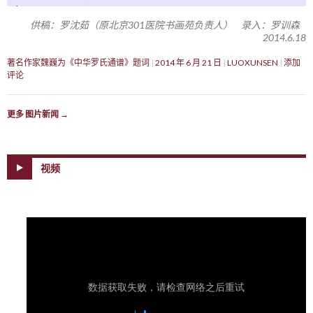
供稿：罗沈茹（原北京301医院书画苑负责人） 录入：罗训森
2014.6.18
著名作家魏巍为《中华罗氏通谱》题词
2014 年 6 月 21 日
LUOXUNSEN
添加
评论
更多 图片新闻
→
视频