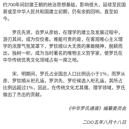
约700年间封建王朝的统治思想基础，影响很大，延续至民国
甚或至中华人民共和国建立初期，仍有余韵回响，直至如
今。
罗氏先贤，自罗从彦始，在理学的建立及发展过程中，
游刃其间，成为佼佼者。难能可贵的是，在客观唯心主义理
学的浓厚气氛笼罩下，罗钦顺以大无畏的果敢精神，脱颖而
出，独树一帜，成为当时著名的唯物主义哲学家，使罗氏在
中华传统优秀文化领域占有一席之地。
宋、明期间，罗氏占全国总人口比例远小于1％，而罗从
彦、罗钦顺从祀孔庙，罗洪先、罗伦候选入祀孔庙，其所占
比例远超过1％，因此，在传统文化尤其儒、理学领域，罗氏
做出了杰出的贡献。
《中华罗氏通谱》编纂委员会
二OO五年八月十八日