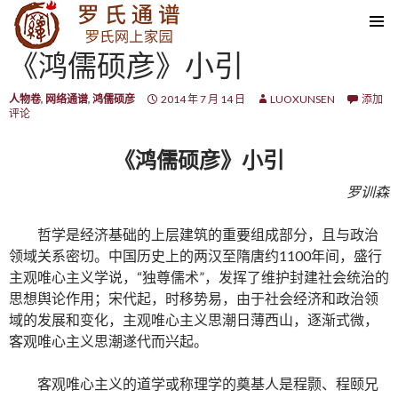
SKIP TO CONTENT
《鸿儒硕彦》小引
人物卷
,
网络通谱
,
鸿儒硕彦
2014 年 7 月 14 日
LUOXUNSEN
添加
评论
《鸿儒硕彦》小引
罗训森
哲学是经济基础的上层建筑的重要组成部分，且与政治
领域关系密切。中国历史上的两汉至隋唐约1100年间，盛行
主观唯心主义学说，“独尊儒术”，发挥了维护封建社会统治的
思想舆论作用；宋代起，时移势易，由于社会经济和政治领
域的发展和变化，主观唯心主义思潮日薄西山，逐渐式微，
客观唯心主义思潮遂代而兴起。
客观唯心主义的道学或称理学的奠基人是程颢、程颐兄