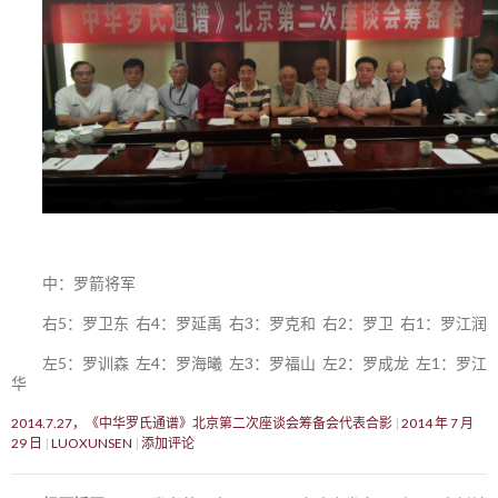
中：罗箭将军
右5：罗卫东 右4：罗延禹 右3：罗克和 右2：罗卫 右1：罗江润
左5：罗训森 左4：罗海曦 左3：罗福山 左2：罗成龙 左1：罗江
华
2014.7.27，《中华罗氏通谱》北京第二次座谈会筹备会代表合影
2014 年 7 月
29 日
LUOXUNSEN
添加评论