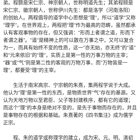
弟。程颢是宋仁宗、神宗朝人，世称明道先生；其弟程颐是
宋仁宗、徽宗朝人，世称伊川先生：都是洛学（河南洛阳）
的创始人。两程倡导的道学中心思想是“理”，所以“道学”又称
“理学”。在世界观上，两程把“理”作为最高的范畴，虽然都承
认有客观事物的存在，但又强调：“形而上者谓之道，形而下
者谓之器”。“道”是精神上的可以散在万事之中，又可以复合
为一，而具有始终不变的性质，这一“亦无始，亦无终”的“道”
和“元来依旧”的“理”，实质上是第一性的万事万物的主宰；
“器”或“气”则是第二性的客观的万物万事，而“万物皆是一
理”，都要受“理”的主宰。
生活于南宋高宗、宁宗朝的朱熹，集两程学说于大成。
他认为“理”是第一性的东西，是物质世界“气”存在的基源。又
认为天地万物以至君臣、父子等封建秩序，都有它的道理；
而这个“理”的本身是绝对不变的，是先于事物而存在的，并且
是事物存在的根据和基础。朱熹著的《四书集注》成为儒学
正宗。
程、朱的道学或称理学的建立，成为宋、元、明、清初