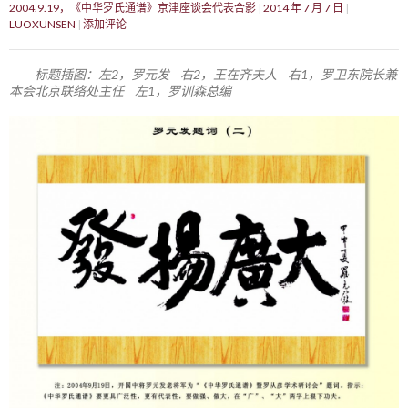
2004.9.19，《中华罗氏通谱》京津座谈会代表合影
2014 年 7 月 7 日
LUOXUNSEN
添加评论
标题插图：左2，罗元发 右2，王在齐夫人 右1，罗卫东院长兼
本会北京联络处主任 左1，罗训森总编