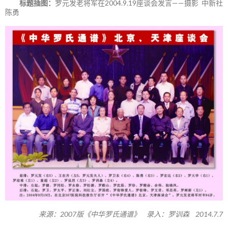
标题插图：
罗元发老将军在2004.9.19座谈会发言——摄影 中新社
陈勇
来源：2007版《中华罗氏通谱》 录入：罗训森 2014.7.7