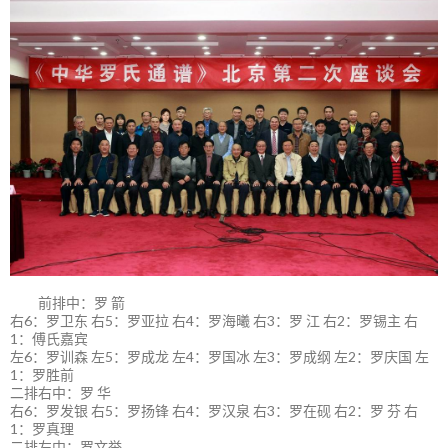
前排中：罗 箭
右6：罗卫东 右5：罗亚拉 右4：罗海曦 右3：罗 江 右2：罗锡主 右
1：傅氏嘉宾
左6：罗训森 左5：罗成龙 左4：罗国冰 左3：罗成纲 左2：罗庆国 左
1：罗胜前
二排右中：罗 华
右6：罗发银 右5：罗扬锋 右4：罗汉泉 右3：罗在砚 右2：罗 芬 右
1：罗真理
二排左中：罗文举