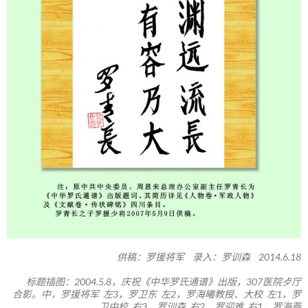
供稿：罗援将军 录入：罗训森 2014.6.18
标题插图：2004.5.8，庆祝《中华罗氏通谱》出版，307医院歺厅
合影。中，罗援将军 左3，罗卫东 左2，罗海曦教授、大校 左1，罗
卫中校 右3，罗训森 右2，罗迎难 右1，罗海燕