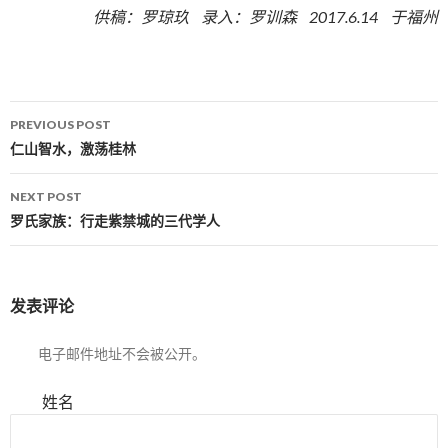
供稿：罗琼玖 录入：罗训森 2017.6.14 于福州
PREVIOUS POST
Post navigation
仁山智水，激荡桂林
NEXT POST
罗氏家族：行走紫禁城的三代学人
发表评论
电子邮件地址不会被公开。
姓名