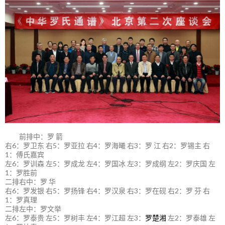
前排中：罗 箭
右6：罗卫东 右5：罗亚拉 右4：罗海曦 右3：罗 江 右2：罗锡主 右
1：傅氏嘉宾
左6：罗训森 左5：罗成龙 左4：罗国冰 左3：罗成纲 左2：罗庆国 左
1：罗胜前
二排右中：罗 华
右6：罗发银 右5：罗扬锋 右4：罗汉泉 右3：罗在砚 右2：罗 芬 右
1：罗真理
二排左中：罗文举
左6：罗泰贵 左5：罗树丰 左4：罗江超 左3：
罗楚湘
左2：罗泰雄 左