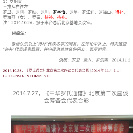
1：罗柏青
三排从右往左：
罗卫、罗刚、罗勋、罗川
、
罗学怡、
罗星、罗江润、罗福山、
待补
、
罗海燕（女）、罗奉、
待补、待补。
注：2014.10.26，摄于丰台总后北京基地会议室。
训森注：
敬请认识以上“待补”代表名字的网友，在评论中补上，特向这些
“待补”代表谨表歉意，并向提供其姓名的网友，表示谢意。
供稿：罗卫 录入：罗训森 2014.11.1
2014.10.26，《罗氏通谱》北京第二次座谈会代表合影
2014 年 11 月 1 日
LUOXUNSEN
5 COMMENTS
2014.7.27，《中华罗氏通谱》北京第二次座谈
会筹备会代表合影