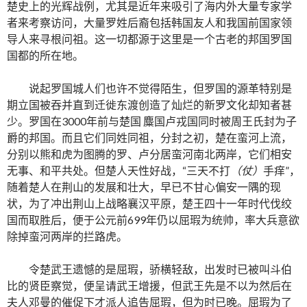
楚史上的光辉战例，尤其是近年来吸引了海内外大量专家学
者来考察访问，大量罗姓后裔包括韩国友人和我国前国家领
导人来寻根问祖。这一切都源于这里是一个古老的邦国罗国
国都的所在地。
说起罗国城人们也许不觉得陌生，但罗国的源革特别是
期立国被吞并直到迁徙东渡创造了灿烂的新罗文化却知者甚
少。罗国在3000年前与楚国 麋国卢戎国同时被周王氏封为子
爵的邦国。而且它们同姓同祖，分封之初，楚在蛮河上流，
分别以熊和虎为图腾的罗、卢分居蛮河南北两岸，它们相安
无事、和平共处。但楚人天性好战，“三天不打
（仗）
手痒”，
随着楚人在荆山的发展和壮大，早已不甘心偏安一隅的现
状，为了冲出荆山上战略襄汉平原，楚王四十一年时代伐绞
国而取胜后，便于公元前699年仍以屈瑕为统帅，率大兵意欲
除掉蛮河两岸的拦路虎。
令楚武王遗憾的是屈瑕，骄横轻敌，出发时已被叫斗伯
比的贤臣察觉，便呈请武王增援，但武王先是不以为然后在
夫人邓曼的催促下才派人追告屈瑕，但为时已晚。屈瑕为了