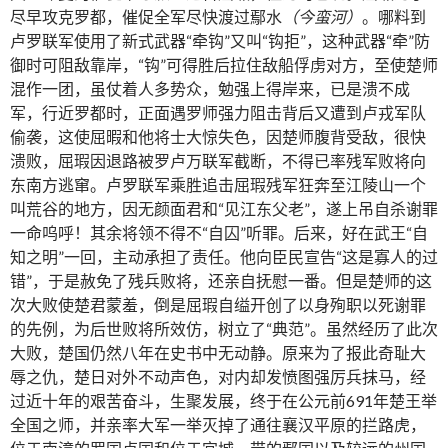
尽早攻克罗都，催促全军尽快渡过鄢水
（今蛮河）
。哪料到
卢罗联军使用了新式武器“牵钩”又叫“钩拒”，这种武器“牵”防
御时可阻敌靠岸，“钩”可得胜后拉住敌船俘虏对方，至使楚师
混作一团，虽仗着人多势众，勉强上得岸来，已是溃不成
军，行近罗都时，正面遇罗师强力阻击背后又遭到卢戎军队
偷袭，这使屈暇和他将士大惊失色，因楚师腹背受敌，很快
溃败，屈瑕因退路被罗卢万联军截断，不得已率残军败将向
东南方逃窜。卢罗联军乘胜追击屈瑕残军狂奔至江陵山一个
叫荒谷的地方，因无颜面君和“见江东父老”，遂上吊自杀谢罪
一命呜呼！其余将领不得不“自囚”听罪。后来，好在武王“自
知之明”一回，主动承担了责任。他向臣民宣告“这是寡人的过
错”，于是赦免了残兵败将，还亲自抚慰一番。但是楚师的这
次大败使楚君蒙羞，倒是屈瑕自缢开创了以身殉职以死谢罪
的先例，为后世败将所效仿，树立了“典范”。虽然经历了此次
大败，楚国仍然八年在史书中无动静。原来为了报此奇耻大
辱之仇，楚日对外不动声色，对内却发愤图强厉兵抹马，经
过近十年的艰苦奋斗，生聚发展，终于在公元前691年楚王举
全国之师，并亲率大军一举灭掉了通往襄汉平原的拦路虎，