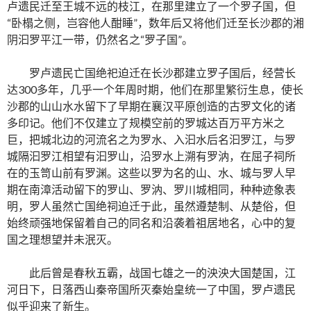
卢遗民迁至王城不远的枝江，在那里建立了一个罗子国，但
“卧榻之侧，岂容他人酣睡”，数年后又将他们迁至长沙郡的湘
阴汩罗平江一带，仍然名之“罗子国”。
罗卢遗民亡国绝祀迫迁在长沙郡建立罗子国后，经营长
达300多年，几乎一个年周时期，他们在那里繁衍生息，使长
沙郡的山山水水留下了早期在襄汉平原创造的古罗文化的诸
多印记。他们不仅建立了规模空前的罗城达百万平方米之
巨，把城北边的河流名之为罗水、入汩水后名汩罗江，与罗
城隔汩罗江相望有汩罗山，沿罗水上溯有罗汭，在屈子祠所
在的玉笥山前有罗渊。这些以罗为名的山、水、城与罗人早
期在南漳活动留下的罗山、罗汭、罗川城相同，种种迹象表
明，罗人虽然亡国绝祠迫迁于此，虽然遵楚制、从楚俗，但
始终顽强地保留着自己的同名和沿袭着祖居地名，心中的复
国之理想望并未泯灭。
此后曾是春秋五霸，战国七雄之一的泱泱大国楚国，江
河日下，日落西山秦帝国所灭秦始皇统一了中国，罗卢遗民
似乎迎来了新生。