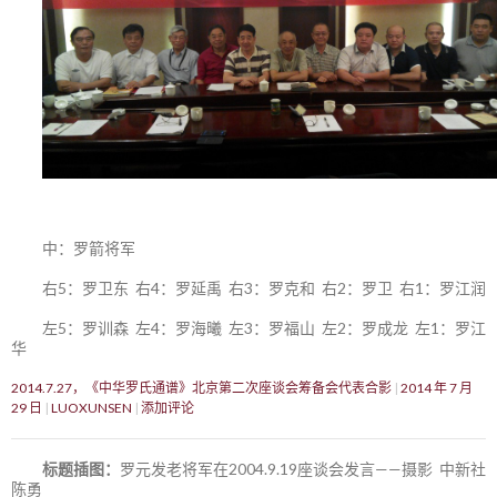
中：罗箭将军
右5：罗卫东 右4：罗延禹 右3：罗克和 右2：罗卫 右1：罗江润
左5：罗训森 左4：罗海曦 左3：罗福山 左2：罗成龙 左1：罗江
华
2014.7.27，《中华罗氏通谱》北京第二次座谈会筹备会代表合影
2014 年 7 月
29 日
LUOXUNSEN
添加评论
标题插图：
罗元发老将军在2004.9.19座谈会发言——摄影 中新社
陈勇