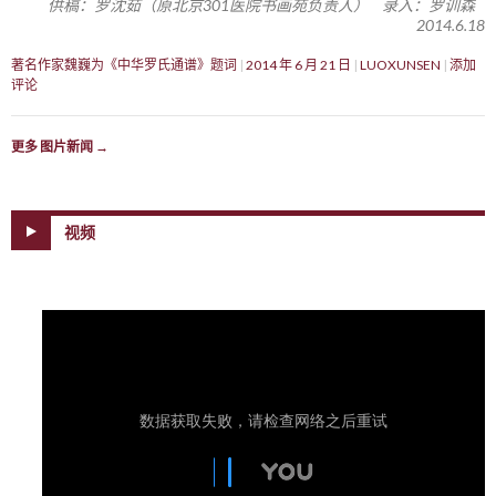
供稿：罗沈茹（原北京301医院书画苑负责人） 录入：罗训森
2014.6.18
著名作家魏巍为《中华罗氏通谱》题词
2014 年 6 月 21 日
LUOXUNSEN
添加
评论
更多 图片新闻
→
视频