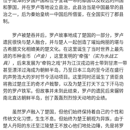
位于南漳的罗国卢国和位于宜城一带的鄢国以及较远的州国
和蓼国，并在罗卢等地设立县治，此县治当是中国最早的县
治之一，后为秦始皇统一中国后所借鉴，在全国实行了郡县
制。
罗卢被楚吞并后，罗卢故事地成了楚国的一部分，罗卢
遗民很快与楚人融合，并与楚人一起创造了璀灿绚丽的堪与
古希腊文化相媲美的楚文化。在这里诞生了当时世界上最先
进的币种金币
（卢金）
，这里发明的“牵强”
（实为水战工
具）
，后来发展为“牵钩之戏”并为江汉戎边将士带到甘肃一带
甚至漂洋过海成为朝鲜半岛，乃至日本三岛的至今还在盛行
的声势浩大的岁时节令活动项目。这里同时还诞生了贤臣良
将救过楚庄王的奇才卢戟黎，以及为楚王打天下立下汗马功
劳的罗卢铁军。但故事并未到此结束，罗卢的遗民后来辗转
南北直达朝鲜半岛，创了轰轰烈烈惊天动地的业绩。
虽然罗卢融入了楚国，但他们始终保持着自己的个性和
传统文化习惯，生生不息。但始终为楚王朝视为异族，由于
楚人丹阳的东迁至江陵楚王不放心他们地处边陲，先是将罗