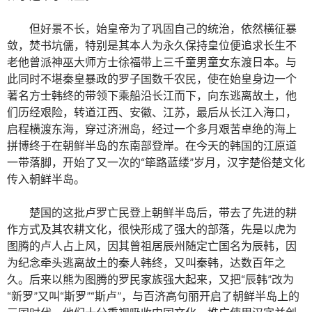
但好景不长，始皇帝为了巩固自己的统治，依然横征暴
敛，焚书坑儒，特别是其本人为永久保持皇位便追求长生不
老他曾派神巫大师方士徐福带上三千童男童女东渡日本。与
此同时不堪秦皇暴政的罗子国数千农民，使在始皇身边一个
著名方士韩终的带领下乘船沿长江而下，向东逃离故土，他
们历经艰险，转道江西、安徽、江苏，最后从长江入海口，
启程横渡东海，穿过济洲岛，经过一个多月艰苦卓绝的海上
拼博终于在朝鲜半岛的东南部登岸。在今天的韩国的江原道
一带落脚，开始了又一次的“筚路蓝缕”岁月，汉字楚俗楚文化
传入朝鲜半岛。
楚国的这批卢罗亡民登上朝鲜半岛后，带去了先进的耕
作方式及其农耕文化，很快形成了强大的部落，先是以虎为
图腾的卢人占上风，因其曾祖居辰州随定亡国名为辰韩，因
为纪念牵头逃离故土的秦人韩终，又叫秦韩，达数百年之
久。后来以熊为图腾的罗民家族强大起来，又把“辰韩”改为
“新罗”又叫“斯罗”“斯卢”，与百济高句丽开启了朝鲜半岛上的