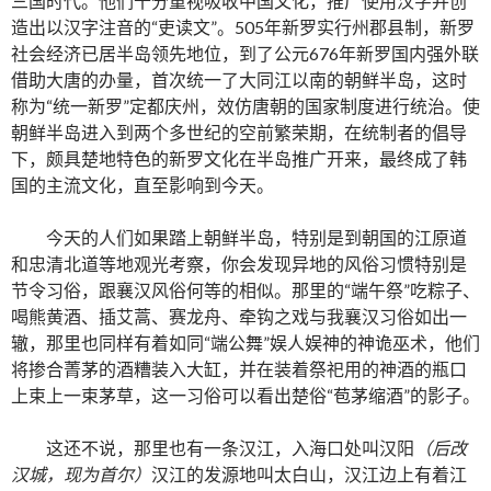
三国时代。他们十分重视吸收中国文化，推广使用汉字并创
造出以汉字注音的“吏读文”。505年新罗实行州郡县制，新罗
社会经济已居半岛领先地位，到了公元676年新罗国内强外联
借助大唐的办量，首次统一了大同江以南的朝鲜半岛，这时
称为“统一新罗”定都庆州，效仿唐朝的国家制度进行统治。使
朝鲜半岛进入到两个多世纪的空前繁荣期，在统制者的倡导
下，颇具楚地特色的新罗文化在半岛推广开来，最终成了韩
国的主流文化，直至影响到今天。
今天的人们如果踏上朝鲜半岛，特别是到朝国的江原道
和忠清北道等地观光考察，你会发现异地的风俗习惯特别是
节令习俗，跟襄汉风俗何等的相似。那里的“端午祭”吃粽子、
喝熊黄酒、插艾蒿、赛龙舟、牵钩之戏与我襄汉习俗如出一
辙，那里也同样有着如同“端公舞”娱人娱神的神诡巫术，他们
将掺合菁茅的酒糟装入大缸，并在装着祭祀用的神酒的瓶口
上束上一束茅草，这一习俗可以看出楚俗“苞茅缩酒”的影子。
这还不说，那里也有一条汉江，入海口处叫汉阳
（后改
汉城，现为首尔）
汉江的发源地叫太白山，汉江边上有着江