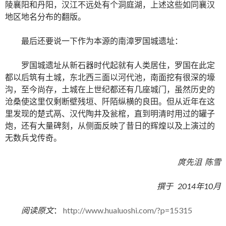
陵襄阳和丹阳，汉江不远处有个洞庭湖，上述这些如同襄汉
地区地名分布的翻版。
最后还要说一下作为本源的南漳罗国城遗址：
罗国城遗址从新石器时代起就有人类居住，罗国在此定
都以后筑有土城，东北西三面以河代池，南面挖有很深的壕
沟，至今尚存，土城在上世纪都还有几座城门，虽然历史的
沧桑使这里仅剩断壁残垣、阡陌纵横的良田。但从近年在这
里发现的楚式鬲、汉代陶井及瓮棺，直到明清时用过的罐子
炮，还有大量碑刻，从侧面反映了昔日的辉煌以及上演过的
无数兵戈传奇。
庹先沮 陈雪
撰于 2014年10月
阅读原文
：
http://www.hualuoshi.com/?p=15315