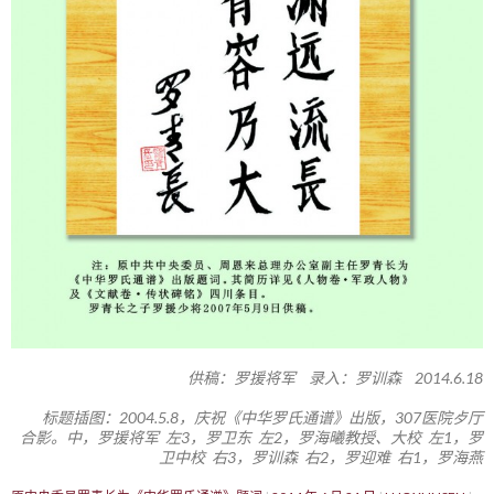
供稿：罗援将军 录入：罗训森 2014.6.18
标题插图：2004.5.8，庆祝《中华罗氏通谱》出版，307医院歺厅
合影。中，罗援将军 左3，罗卫东 左2，罗海曦教授、大校 左1，罗
卫中校 右3，罗训森 右2，罗迎难 右1，罗海燕