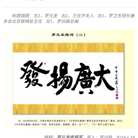
标题插图：左2，罗元发 右2，王在齐夫人 右1，罗卫东院长兼
本会北京联络处主任 左1，罗训森总编
赠稿：
罗元发老将军
录入：罗训森 2014.6.18