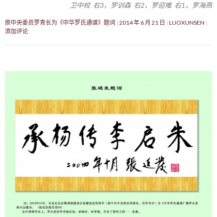
卫中校 右3，罗训森 右2，罗迎难 右1，罗海燕
原中央委员罗青长为《中华罗氏通谱》题词
2014 年 6 月 21 日
LUOXUNSEN
添加评论