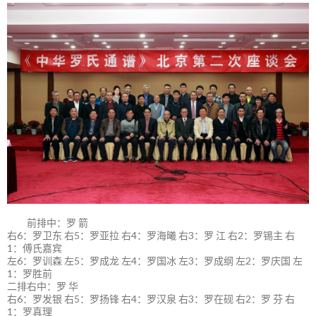
前排中：罗 箭
右6：罗卫东 右5：罗亚拉 右4：罗海曦 右3：罗 江 右2：罗锡主 右
1：傅氏嘉宾
左6：罗训森 左5：罗成龙 左4：罗国冰 左3：罗成纲 左2：罗庆国 左
1：罗胜前
二排右中：罗 华
右6：罗发银 右5：罗扬锋 右4：罗汉泉 右3：罗在砚 右2：罗 芬 右
1：罗真理