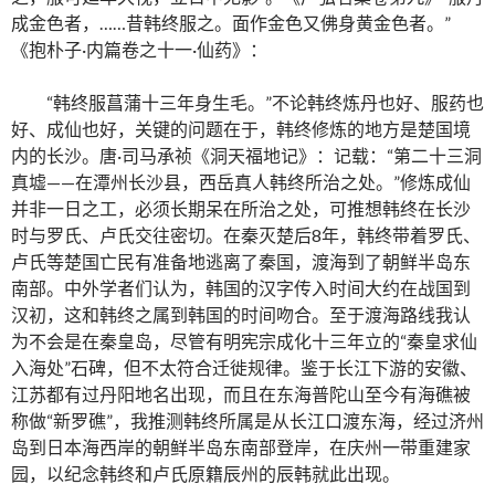
成金色者，……昔韩终服之。面作金色又佛身黄金色者。”
《抱朴子·内篇卷之十一·仙药》：
“韩终服菖蒲十三年身生毛。”不论韩终炼丹也好、服药也
好、成仙也好，关键的问题在于，韩终修炼的地方是楚国境
内的长沙。唐·司马承祯《洞天福地记》：记载：“第二十三洞
真墟——在潭州长沙县，西岳真人韩终所治之处。”修炼成仙
并非一日之工，必须长期呆在所治之处，可推想韩终在长沙
时与罗氏、卢氏交往密切。在秦灭楚后8年，韩终带着罗氏、
卢氏等楚国亡民有准备地逃离了秦国，渡海到了朝鲜半岛东
南部。中外学者们认为，韩国的汉字传入时间大约在战国到
汉初，这和韩终之属到韩国的时间吻合。至于渡海路线我认
为不会是在秦皇岛，尽管有明宪宗成化十三年立的“秦皇求仙
入海处”石碑，但不太符合迁徙规律。鉴于长江下游的安徽、
江苏都有过丹阳地名出现，而且在东海普陀山至今有海礁被
称做“新罗礁”，我推测韩终所属是从长江口渡东海，经过济州
岛到日本海西岸的朝鲜半岛东南部登岸，在庆州一带重建家
园，以纪念韩终和卢氏原籍辰州的辰韩就此出现。