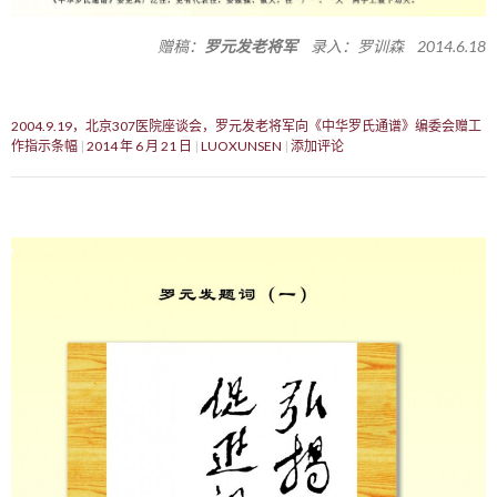
赠稿：
罗元发老将军
录入：罗训森 2014.6.18
2004.9.19，北京307医院座谈会，罗元发老将军向《中华罗氏通谱》编委会赠工
作指示条幅
2014 年 6 月 21 日
LUOXUNSEN
添加评论