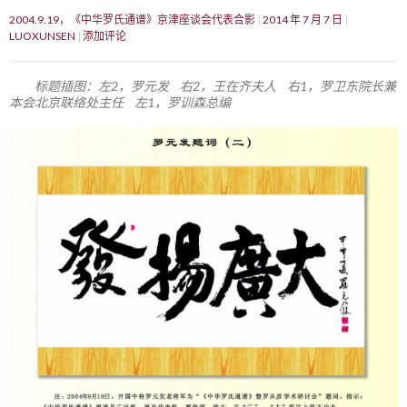
2004.9.19，《中华罗氏通谱》京津座谈会代表合影
2014 年 7 月 7 日
LUOXUNSEN
添加评论
标题插图：左2，罗元发 右2，王在齐夫人 右1，罗卫东院长兼
本会北京联络处主任 左1，罗训森总编