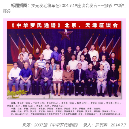
标题插图：
罗元发老将军在2004.9.19座谈会发言——摄影 中新社
陈勇
来源：2007版《中华罗氏通谱》 录入：罗训森 2014.7.7