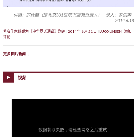
供稿：罗沈茹（原北京301医院书画苑负责人） 录入：罗训森
2014.6.18
著名作家魏巍为《中华罗氏通谱》题词
2014 年 6 月 21 日
LUOXUNSEN
添加
评论
更多 图片新闻
→
视频