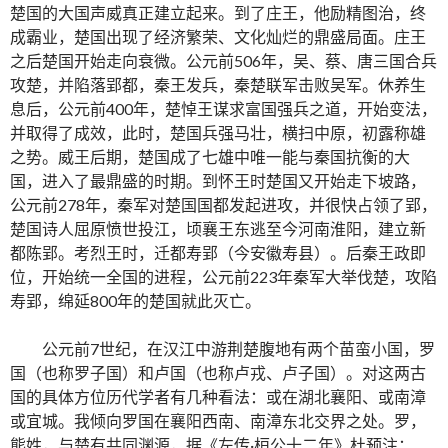
楚国的大国声威真正建立起来。到了庄王，他励精图治，终
成霸业，楚国出现了经济繁荣、文化灿烂的鼎盛局面。庄王
之后楚国开始走向衰微。公元前506年，吴、蔡、唐三国合兵
攻楚，并陷落郢都，秦王发兵，秦楚联军击败吴军。休养生
息后，公元前400年，楚悼王谋求富国强兵之道，开始变法，
并取得了成效，此时，楚国兵强马壮，横扫中原，初露称雄
之势。威王后期，楚国成了七雄中唯一能与秦国抗衡的大
国，进入了最鼎盛的时期。到怀王时楚国又开始走下坡路，
公元前278年，秦军对楚国国都发起进攻，并很快占领了郢，
楚国诗人屈原愤世投江，顷襄王东逃至今河南淮阳，建立新
都陈郢。考烈王时，迁都寿郢（今安徽寿县）。后秦王政即
位，开始统一全国的进程，公元前223年秦军大举伐楚，攻陷
寿郢，绵延800年的楚国就此灭亡。
公元前7世纪，在汉江中游荆楚腹地有两个苗蛮小国，罗
国（也称罗子国）和卢国（也称卢戎、卢子国）。对这两古
国的具体方位历代学者有几种看法：或在湖北襄阳、或南漳
或宜城。我倾向罗国在襄阳西南、南漳东北交界之处。罗，
熊姓，与楚有共同渊源，据《左传·桓公十二年》杜预注：