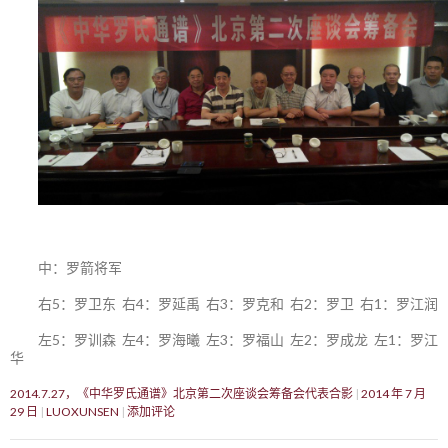
中：罗箭将军
右5：罗卫东 右4：罗延禹 右3：罗克和 右2：罗卫 右1：罗江润
左5：罗训森 左4：罗海曦 左3：罗福山 左2：罗成龙 左1：罗江
华
2014.7.27，《中华罗氏通谱》北京第二次座谈会筹备会代表合影
2014 年 7 月
29 日
LUOXUNSEN
添加评论