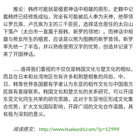
推论：韩终可能就是檀君神话中桓雄的原形，史籍中记
载韩终已经修炼成仙，完全有可能被后人奉为天神，他带领
以罗氏族、卢氏族为主的三千臣民，选择适合居住的太白山
下落户（太白市一直属于辰韩、新罗的领地）。而神话中桓
雄与熊女所生的檀君，应该是以熊为图腾的新罗首领。新罗
率先统一了半岛，并以熟练使用汉字的优势，创造并记录下
来了开国神话。
……值得我们重视的不仅仅是韩国文化与楚文化的相似，
而且在日本和台湾地区也有许多和荆楚相象的风俗，中、
日、韩等世界各国都有学者认为东亚的稻作文化与中国南方
民族有直接联系。韩国文化和楚文化的关系研究，可以开阔
东亚文化同生共荣的研究思路，这对于东亚地区形成文化集
合优势，扩大文化国际影响，开辟广阔的文化合作道路，具
有极为深刻的意义。
阅读原文
：
http://www.hualuoshi.com/?p=12999