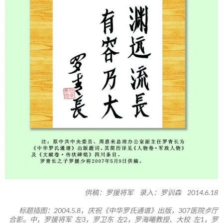
供稿：罗援将军 录入：罗训森 2014.6.18
标题插图：2004.5.8，庆祝《中华罗氏通谱》出版，307医院歺厅
合影。中，罗援将军 左3，罗卫东 左2，罗海曦教授、大校 左1，罗