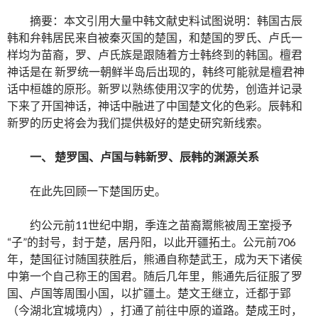
摘要：本文引用大量中韩文献史料试图说明：韩国古辰
韩和弁韩居民来自被秦灭国的楚国，和楚国的罗氏、卢氏一
样均为苗裔，罗、卢氏族是跟随着方士韩终到的韩国。檀君
神话是在 新罗统一朝鲜半岛后出现的，韩终可能就是檀君神
话中桓雄的原形。新罗以熟练使用汉字的优势，创造并记录
下来了开国神话，神话中融进了中国楚文化的色彩。辰韩和
新罗的历史将会为我们提供极好的楚史研究新线索。
一、 楚罗国、卢国与韩新罗、辰韩的渊源关系
在此先回顾一下楚国历史。
约公元前11世纪中期，季连之苗裔鬻熊被周王室授予
“子”的封号，封于楚，居丹阳，以此开疆拓土。公元前706
年，楚国征讨随国获胜后，熊通自称楚武王，成为天下诸侯
中第一个自己称王的国君。随后几年里，熊通先后征服了罗
国、卢国等周围小国，以扩疆土。楚文王继立，迁都于郢
（今湖北宜城境内），打通了前往中原的道路。楚成王时，