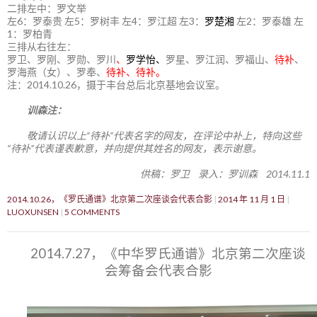
二排左中：罗文举
左6：罗泰贵 左5：罗树丰 左4：罗江超 左3：
罗楚湘
左2：罗泰雄 左
1：罗柏青
三排从右往左：
罗卫、罗刚、罗勋、罗川
、
罗学怡、
罗星、罗江润、罗福山、
待补
、
罗海燕（女）、罗奉、
待补、待补。
注：2014.10.26，摄于丰台总后北京基地会议室。
训森注：
敬请认识以上“待补”代表名字的网友，在评论中补上，特向这些
“待补”代表谨表歉意，并向提供其姓名的网友，表示谢意。
供稿：罗卫 录入：罗训森 2014.11.1
2014.10.26，《罗氏通谱》北京第二次座谈会代表合影
2014 年 11 月 1 日
LUOXUNSEN
5 COMMENTS
2014.7.27，《中华罗氏通谱》北京第二次座谈
会筹备会代表合影