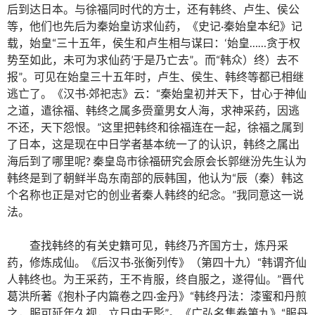
后到达日本。与徐福同时代的方士，还有韩终、卢生、侯公
等，他们也先后为秦始皇访求仙药，《史记·秦始皇本纪》记
载，始皇“三十五年，侯生和卢生相与谋曰：‘始皇……贪于权
势至如此，未可为求仙药’于是乃亡去”。而“韩众）终）去不
报”。可见在始皇三十五年时，卢生、侯生、韩终等都已相继
逃亡了。《汉书·郊祀志》云：“秦始皇初并天下，甘心于神仙
之道，遣徐福、韩终之属多赍童男女人海，求神采药，因逃
不还，天下怨恨。”这里把韩终和徐福连在一起，徐福之属到
了日本，这是现在中日学者基本统一了的认识，韩终之属出
海后到了哪里呢? 秦皇岛市徐福研究会原会长郭继汾先生认为
韩终是到了朝鲜半岛东南部的辰韩国，他认为“辰（秦）韩这
个名称也正是对它的创业者秦人韩终的纪念。”我同意这一说
法。
查找韩终的有关史籍可见，韩终乃齐国方士，炼丹采
药，修炼成仙。《后汉书·张衡列传》（第四十九）“韩谓齐仙
人韩终也。为王采药，王不肯服，终自服之，遂得仙。”晋代
葛洪所著《抱朴子内篇卷之四·金丹》“韩终丹法：漆蜜和丹煎
之，服可延年久视，立日中无影”。《广弘名集卷第九》“服丹