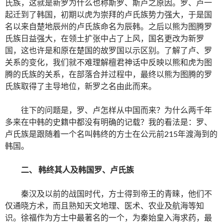
氏族，这就是新罗为什么也称斯罗、斯卢之原因。罗、卢一
起迁到了韩国，初期以虎为崇拜的卢氏族势力强大，于是国
名以来自楚地辰州的卢氏族命名为辰韩。之后以熊为图腾罗
氏族日益强大，在领土扩张中占了上风，国名更改为新罗
国，这也许是和原在楚国的故罗国以示区别。了解了卢、罗
关系的变化，我们就不难理解檀君神话中反映以熊和虎为图
腾的氏族的关系，在部落合并过程中，最终以熊为图腾的罗
氏族取得了主导地位，新罗之名由此而来。
往下的问题是，罗、卢怎样从中国而来？为什么两千年
多来在中韩的史籍中都没有明确的记载？我的看法是：罗、
卢氏族是跟随着一个名叫韩终的方士在公元前215年渡海到的
韩国。
二、 韩终其人及韩国罗、卢氏族
秦汉及以前的战国时代，方士得到帝王的青睐，他们不
仅通晓方术，而且熟知天文地理、医术、农业及航海等知
识。徐福作为方士中最著名的一个，为秦始皇入海求药，最