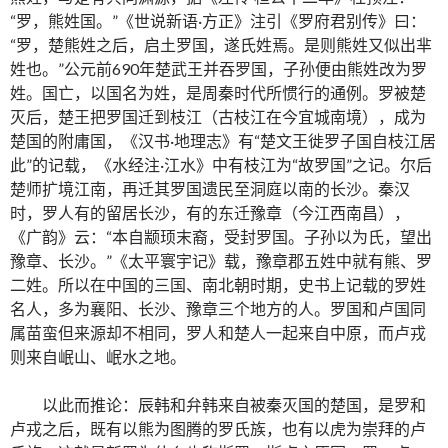
“罗，熊姓国。”《世说新语·方正》注引《罗府君别传》曰：
“罗，楚熊姓之后，启土罗国，遂氏姓焉。是则熊姓又似出芈
姓也。”公元前690年楚武王并吞罗国，子孙便由熊姓改为罗
姓。国亡，以国名为姓，是周秦时代所惯行的通例。罗被楚
灭后，楚王把罗国迁到枝江（古枝江在今宜城南境），成为
楚国的附庸国，《汉书·地理志》有“楚文王徙罗子国自枝江居
此”的记载，《水经注·江水》中有枝江为“故罗国”之记。尔后
楚师扩境江南，再迁其罗国遗民至洞庭以南的长沙。秦汉
时，罗人有的留居长沙，有的东迁豫章（今江西南昌），
《广韵》云：“本自颛顼末裔，受封罗国。子孙以为氏，望出
豫章、长沙。”《太平寰宇记》载，豫章郡五姓中就有熊、罗
二姓。所以在中国的三国、南北朝时期，史书上记载的罗姓
名人，多为襄阳、长沙、豫章三个地方的人。罗国和卢国同
属苗蛮但来源却不相同，罗人和楚人一起来自中原，而卢戎
则来自岷山、岷水之地。
以此而推论：辰韩和弁韩来自被秦灭国的楚国，是罗和
卢戎之后，既有以熊为图腾的罗氏族，也有以虎为崇拜的卢